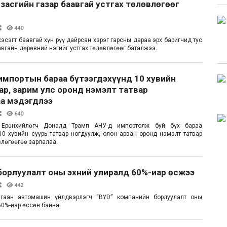
засгийн газар баавгай устгах төлөвлөгөөг
440
эсэгт баавгай хүн рүү дайрсан хэрэг гарсны дараа эрх баригчид тус
авгайн дөрөвний нэгийг устгах төлөвлөгөөг баталжээ.
импортын бараа бүтээгдэхүүнд 10 хувийн
ар, зарим улс оронд нэмэлт татвар
аа мэдэгдлээ
640
т Ерөнхийлөгч Доналд Трамп АНУ-д импортолж буй бүх бараа
10 хувийн суурь татвар ногдуулж, олон арван оронд нэмэлт татвар
влөгөөгөө зарлалаа.
борлуулалт оны эхний улиралд 60%-иар өсжээ
442
гаан автомашин үйлдвэрлэгч “BYD” компанийн борлуулалт оны
60%-иар өссөн байна.