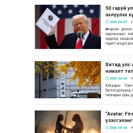
50 гаруй у
эхлүүлэх х
2025-04-07
Өнгөрсөн доло
зарласнаас хо
ордонд хандса
гарагт мэдэгдэ
Хятад улс 
нэмэлт тат
2025-04-04
Хятадын Сан
бүтээгдэхүүнд 
татварын хувь 
“Avatar: F
үзэсгэлэнг
2025-04-04