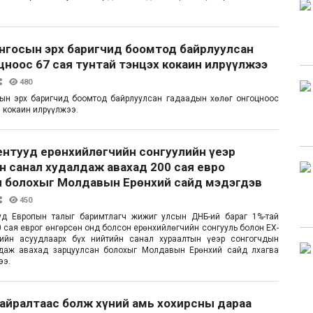
онгосын эрх баригчид боомтод байрлуулсан
цноос 67 сая тунтай тэнцэх кокаин илрүүлжээ
480
сын эрх баригчид боомтод байрлуулсан гадаадын хөлөг онгоцноос
м кокаин илрүүлжээ.
ентууд ерөнхийлөгчийн сонгуулийн үеэр
 санал худалдаж авахад 200 сая евро
н болохыг Молдавын Ерөнхий сайд мэдэгдэв
450
уд Европын талыг баримтлагч жижиг улсын ДНБ-ий бараг 1%-тай
0 сая еврог өнгөрсөн онд болсон ерөнхийлөгчийн сонгууль болон ЕХ-
ийн асуудлаарх бүх нийтийн санал хураалтын үеэр сонгогчдын
даж авахад зарцуулсан болохыг Молдавын Ерөнхий сайд лхагва
ээ.
айралтаас болж хүний амь хохирсны дараа