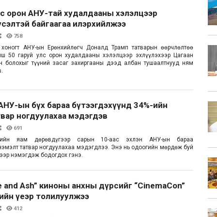
лс орон АНУ-тай худалдааны хэлэлцээр
үсэлтэй байгаагаа илэрхийлжээ
758
о хоногт АНУ-ын Ерөнхийлөгч Доналд Трамп татварын өөрчлөлтөө
йш 50 гаруй улс орон худалдааны хэлэлцээр эхлүүлэхээр Цагаан
н болохыг түүний засаг захиргааны дээд албан тушаалтнууд ням
в.
АНУ-ын бүх бараа бүтээгдэхүүнд 34%-ийн
вар ногдуулахаа мэдэгдэв
691
гийн яам дөрөвдүгээр сарын 10-аас эхлэн АНУ-ын бараа
нэмэлт татвар ногдуулахаа мэдэгдлээ. Энэ нь одоогийн мөрдөж буй
дээр нэмэгдэж бодогдох гэнэ.
ire and Ash” киноны анхны дүрсийг “CinemaCon”
ийн үеэр толилуулжээ
412