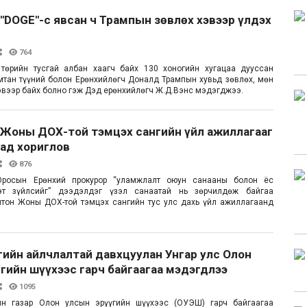
"DOGE"-с явсан ч Трампын зөвлөх хэвээр үлдэх
764
төрийн тусгай албан хаагч байх 130 хоногийн хугацаа дууссан
мтан түүний болон Ерөнхийлөгч Доналд Трампын хувьд зөвлөх, мөн
хэвээр байх болно гэж Дэд ерөнхийлөгч Ж.Д.Вэнс мэдэгджээ.
 Жоны ДОХ-той тэмцэх сангийн үйл ажиллагааг
сад хориглов
876
Оросын Ерөнхий прокурор “уламжлалт оюун санааны болон ёс
эт зүйлсийг” дээдэлдэг үзэл санаатай нь зөрчилдөж байгаа
лтон Жоны ДОХ-той тэмцэх сангийн тус улс дахь үйл ажиллагаанд
ийн айлчлалтай давхцуулан Унгар улс Олон
гийн шүүхээс гарч байгаагаа мэдэгдлээ
1095
йн газар Олон улсын эрүүгийн шүүхээс (ОУЭШ) гарч байгаагаа