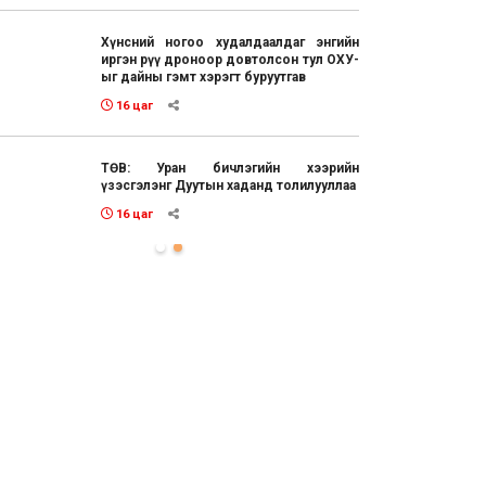
Хүнсний ногоо худалдаалдаг энгийн
иргэн рүү дроноор довтолсон тул ОХУ-
ыг дайны гэмт хэрэгт буруутгав
16 цаг
ТӨВ: Уран бичлэгийн хээрийн
үзэсгэлэнг Дуутын хаданд толилууллаа
16 цаг