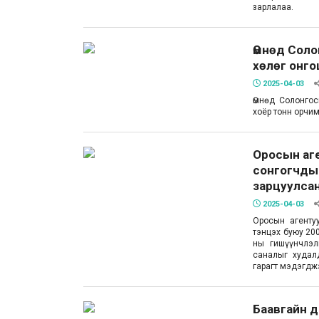
зарлалаа.
Өмнөд Сол
хөлөг онго
2025-04-03
Өмнөд Солонго
хоёр тонн орчи
Оросын аг
сонгогчдын
зарцуулса
2025-04-03
Оросын агенту
тэнцэх буюу 20
ны гишүүнчлэл
саналыг худал
гарагт мэдэгдж
Баавгайн д