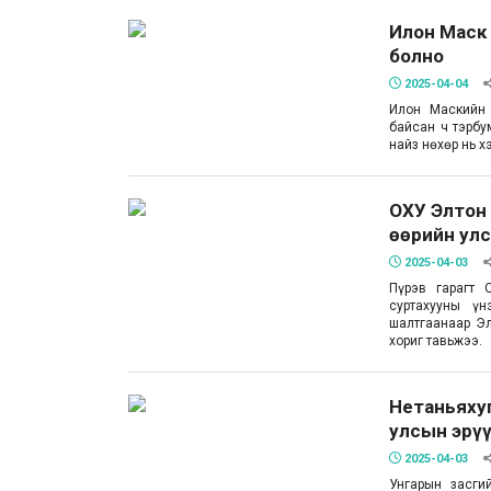
Илон Маск 
болно
2025-04-04
Илон Маскийн 
байсан ч тэрбу
найз нөхөр нь 
ОХУ Элтон
өөрийн ул
2025-04-03
Пүрэв гарагт 
суртахууны үн
шалтгаанаар Э
хориг тавьжээ.
Нетаньяхуг
улсын эрүү
2025-04-03
Унгарын засги