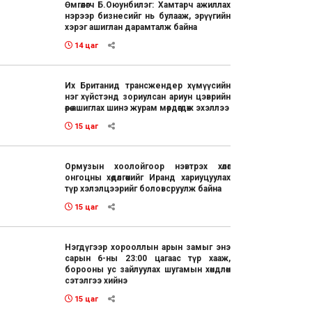
Өмгөөлөгч Б.Оюунбилэг: Хамтарч ажиллах
нэрээр бизнесийг нь булааж, эрүүгийн
хэрэг ашиглан дарамталж байна
14 цаг
Их Британид трансжендер хүмүүсийн
нэг хүйстэнд зориулсан ариун цэврийн
өрөө ашиглах шинэ журам мөрдөгдөж эхэллээ
15 цаг
Ормузын хоолойгоор нэвтрэх хөлөг
онгоцны хөдөлгөөнийг Иранд хариуцуулах
түр хэлэлцээрийг боловсруулж байна
15 цаг
Нэгдүгээр хорооллын арын замыг энэ
сарын 6-ны 23:00 цагаас түр хааж,
борооны ус зайлуулах шугамын хөндлөн
сэтэлгээ хийнэ
15 цаг