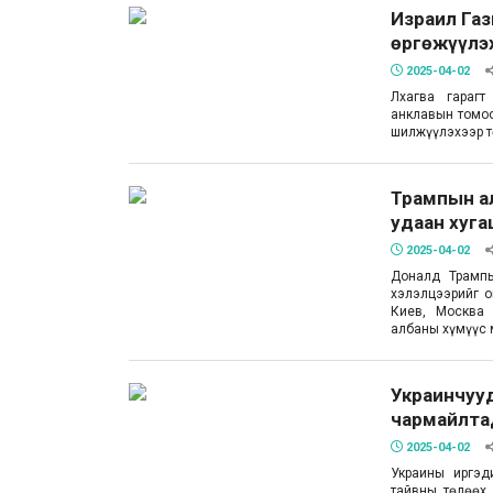
Израил Газ
өргөжүүлэ
2025-04-02
Лхагва гарагт
анклавын томоо
шилжүүлэхээр т
Трампын а
удаан хуга
2025-04-02
Доналд Трампы
хэлэлцээрийг о
Киев, Москва 
албаны хүмүүс
Украинчууд
чармайлта
2025-04-02
Украины иргэд
тайвны төлөөх