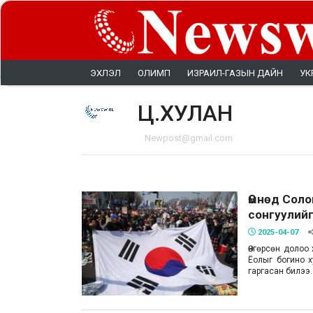
ЭХЛЭЛ
ОЛИМП
ИЗРАИЛ-ГАЗЫН ДАЙН
УК
Ц.ХУЛАН
Newpost@gmail.com
Өмнөд Соло
сонгуулийг
2025-04-07
Өнгөрсөн долоо
Ёолыг богино х
гаргасан билээ.