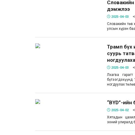
Словакийн 
дэмжлээ
2025-04-03
Словакийн төв х
улсын хүрэн ба
Трамп бүх 
суурь татв
ногдуулах
2025-04-03
Лхагва гараг
бүтээгдэхүүнд 
ногдуулах төлө
“BYD”-ийн 
2025-04-02
Хятадын цахил
эхний улиралд 