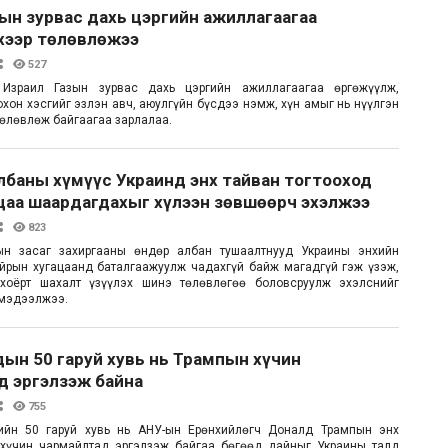
ын зурвас дахь цэргийн ажиллагаагаа
хээр төлөвлөжээ
527
 Израил Газын зурвас дахь цэргийн ажиллагаагаа өргөжүүлж,
хон хэсгийг эзлэн авч, аюулгүйн бүсдээ нэмж, хүн амыг нь нүүлгэн
өлөвлөж байгаагаа зарлалаа.
лбаны хүмүүс Украинд энх тайван тогтооход
цаа шаардагдахыг хүлээн зөвшөөрч эхэлжээ
823
н засаг захиргааны өндөр албан тушаалтнууд Украины энхийн
йрын хугацаанд баталгаажуулж чадахгүй байж магадгүй гэж үзэж,
хоёрт шахалт үзүүлэх шинэ төлөвлөгөө боловсруулж эхэлснийг
 мэдээлжээ.
ын 50 гаруй хувь нь Трампын хүчин
д эргэлзэж байна
755
ийн 50 гаруй хувь нь АНУ-ын Ерөнхийлөгч Доналд Трампын энх
 хүчин чармайлтад эргэлзэж байгаа бөгөөд дайныг Украины талд