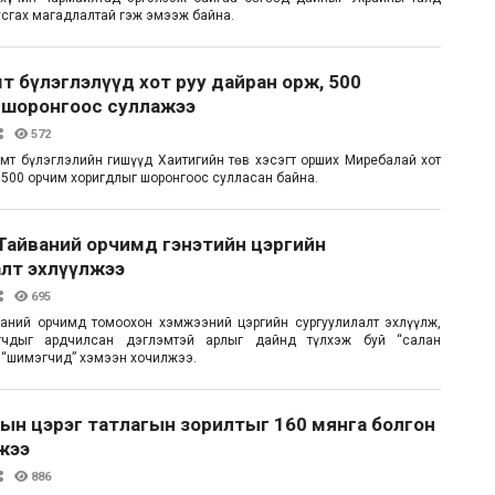
усгах магадлалтай гэж эмээж байна.
т бүлэглэлүүд хот руу дайран орж, 500
 шоронгоос суллажээ
572
эмт бүлэглэлийн гишүүд Хаитигийн төв хэсэгт орших Миребалай хот
, 500 орчим хоригдлыг шоронгоос сулласан байна.
Тайваний орчимд гэнэтийн цэргийн
алт эхлүүлжээ
695
ваний орчимд томоохон хэмжээний цэргийн сургуулилалт эхлүүлж,
гчдыг ардчилсан дэглэмтэй арлыг дайнд түлхэж буй “салан
, “шимэгчид” хэмээн хочилжээ.
ын цэрэг татлагын зорилтыг 160 мянга болгон
жээ
886