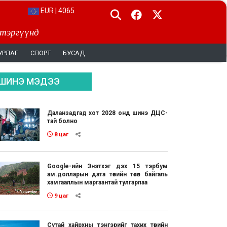
EUR | 4065
 тэргүүнд
УРЛАГ
СПОРТ
БУСАД
ШИНЭ МЭДЭЭ
Даланзадгад хот 2028 онд шинэ ДЦС-
тай болно
8 цаг
Google-ийн Энэтхэг дэх 15 тэрбум
ам.долларын дата төвийн төсөл байгаль
хамгааллын маргаантай тулгарлаа
9 цаг
Сутай хайрхны тэнгэрийг тахих төрийн