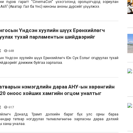
ани пүрэв гарагт “CinemaCon” үзэсгэлэнд оролцогчдод зориулан
nd Ash” (Аватар: Гал ба Үнс) киноны анхны дүрсийг үзүүлжээ.
онгосын Үндсэн хуулийн шүүх Ерөнхийлөгч
уулах тухай парламентын шийдвэрийг
648
ын Үндсэн хуулийн шүүх Ерөнхийлөгч Юн Сук Ёолыг огцруулах тухай
ийдвэрийг дэмжиж буйгаа зарлалаа.
атварын нэмэгдлийн дараа АНУ-ын хөрөнгийн
020 оноос хойших хамгийн огцом уналтыг
617
ийлөгч Доналд Трамп дэлхийн бараг бүх улс орны бараа
 өндөр татвар ногдуулах төлөвлөгөөгөө зарласны дараа дэлхий
ы ханш уналаа.