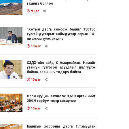
тахилга боллоо
9 цаг
“Хотын дарга сонсож байна” 150150
тусгай дугаарыг наймдугаар сарын 14-
нөөс ажиллуулж эхэлнэ
10 цаг
ХЗДХ-ийн сайд С.Амарсайхан: Намайг
увайгүй гүтгэсэн асуудлыг шалгуулж
байгаа, эзэн нь ч тодорч байгаа
10 цаг
Орон сууцны захиалга: 3,613 иргэн нийт
204.9 тэрбум төгрөгөөр хохирчээ
10 цаг
Байнгын хорооны дарга Г.Тэмүүлэн