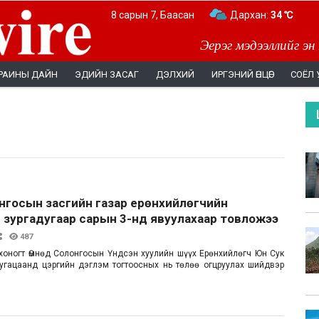
8 сарын 7, Баасан
Дархан:
34 ℃
Эерэг мэдээллийг эн
РАИНЫ ДАЙН
ЭДИЙН ЗАСАГ
ДЭЛХИЙ
ИРГЭНИЙ ӨНЦӨГ
СОЁЛ 
нгосын засгийн газар ерөнхийлөгчийн
 зургадугаар сарын 3-нд явуулахаар товложээ
487
 хоногт Өмнөд Солонгосын Үндсэн хуулийн шүүх Ерөнхийлөгч Юн Сук
угацаанд цэргийн дэглэм тогтоосных нь төлөө огцруулах шийдвэр