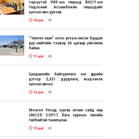
тэргүүтэй УИХ-ын гишүүд БНСУ-ын
Үндэсний Ассамблейн гишүүдийг
хүлээн авч уулзав
10 цаг
“Чингис хаан” олон улсын нисэх буудал
руу нийтийн тээвэр 24 цагаар үйлчилж
байна
11 цаг
Цагдаагийн байгууллага нэг өдрийн
дотор 2,321 дуудлага, мэдээлэл
хүлээн авчээ
12 цаг
Монгол Улсад суугаа элчин сайд нар
UNCCD COP17 бага хурлын төслийн
талбайтай танилцлаа
12 цаг