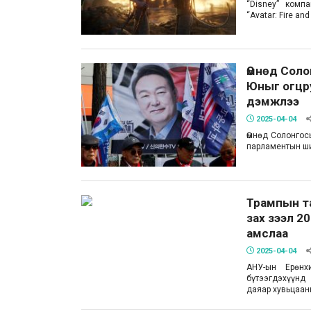
“Disney” комп
“Avatar: Fire a
Өмнөд Сол
Юныг огцр
дэмжлээ
2025-04-04
Өмнөд Солонгос
парламентын ш
Трампын т
зах зээл 2
амслаа
2025-04-04
АНУ-ын Ерөнх
бүтээгдэхүүнд
даяар хувьцаан