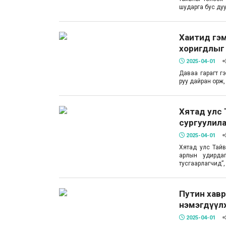
шударга бус ду
Хаитид гэм
хоригдлыг
2025-04-01
Даваа гарагт г
руу дайран орж
Хятад улс 
сургуулил
2025-04-01
Хятад улс Тай
арлын удирда
тусгаарлагчид”
Путин хавр
нэмэгдүүл
2025-04-01