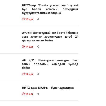
НИТХ-аар "Сэлбэ ухаалаг хот" тусгай
бүс болон агаарын бохирдлыг
бууруулах төлөвлөгөөг хэлэлцэнэ
13 цаг
АҮЭБЯ: Шатахуунтай холбоотой богино
арга хэмжээ хэрэгжүүлэх штаб 24
цагаар ажиллаж байна
14 цаг
АН 4/11: Шатахууны хомсдол биш
төрийн бодлогын хомсдол үүсээд
байна
14 цаг
НИТХ дахь МАН-ын бүлэг хуралдлаа
14 цаг