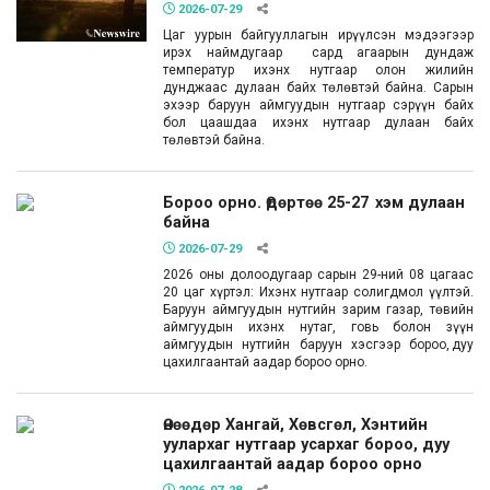
2026-07-29
Цаг уурын байгууллагын ирүүлсэн мэдээгээр
ирэх наймдугаар сард агаарын дундаж
температур ихэнх нутгаар олон жилийн
дунджаас дулаан байх төлөвтэй байна. Сарын
эхээр баруун аймгуудын нутгаар сэрүүн байх
бол цаашдаа ихэнх нутгаар дулаан байх
төлөвтэй байна.
Бороо орно. Өдөртөө 25-27 хэм дулаан
байна
2026-07-29
2026 оны долоодугаар сарын 29-ний 08 цагаас
20 цаг хүртэл: Ихэнх нутгаар солигдмол үүлтэй.
Баруун аймгуудын нутгийн зарим газар, төвийн
аймгуудын ихэнх нутаг, говь болон зүүн
аймгуудын нутгийн баруун хэсгээр бороо, дуу
цахилгаантай аадар бороо орно.
Өнөөдөр Хангай, Хөвсгөл, Хэнтийн
уулархаг нутгаар усархаг бороо, дуу
цахилгаантай аадар бороо орно