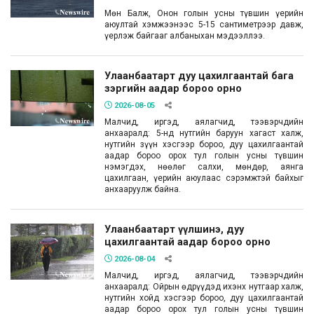
Мөн Балж, Онон голын усны түвшин үерийн
аюултай хэмжээнээс 5-15 сантиметрээр давж,
үерлэж байгааг албаныхан мэдээллээ.
Улаанбаатарт дуу цахилгаантай бага
зэргийн аадар бороо орно
2026-08-05
Малчид, иргэд, аялагчид, тээвэрчдийн
анхааралд: 5-нд нутгийн баруун хагаст халж,
нутгийн зүүн хэсгээр бороо, дуу цахилгаантай
аадар бороо орох тул голын усны түвшин
нэмэгдэх, нөөлөг салхи, мөндөр, аянга
цахилгаан, үерийн аюулаас сэрэмжтэй байхыг
анхааруулж байна.
Улаанбаатарт үүлшинэ, дуу
цахилгаантай аадар бороо орно
2026-08-04
Малчид, иргэд, аялагчид, тээвэрчдийн
анхааралд: Ойрын өдрүүдэд ихэнх нутгаар халж,
нутгийн хойд хэсгээр бороо, дуу цахилгаантай
аадар бороо орох тул голын усны түвшин