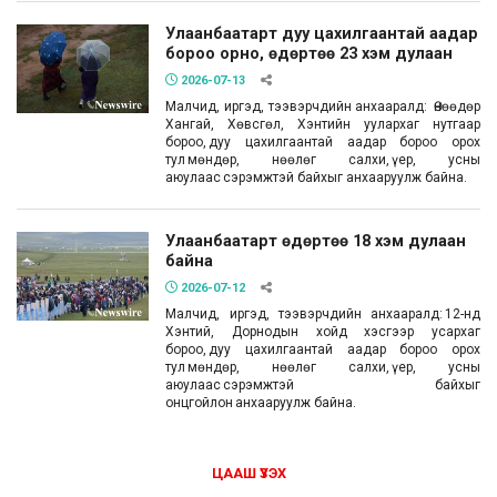
Улаанбаатарт дуу цахилгаантай аадар
бороо орно, өдөртөө 23 хэм дулаан
2026-07-13
Малчид, иргэд, тээвэрчдийн анхааралд: Өнөөдөр
Хангай, Хөвсгөл, Хэнтийн уулархаг нутгаар
бороо, дуу цахилгаантай аадар бороо орох
тул мөндөр, нөөлөг салхи, үер, усны
аюулаас сэрэмжтэй байхыг анхааруулж байна.
Улаанбаатарт өдөртөө 18 хэм дулаан
байна
2026-07-12
Малчид, иргэд, тээвэрчдийн анхааралд: 12-нд
Хэнтий, Дорнодын хойд хэсгээр усархаг
бороо, дуу цахилгаантай аадар бороо орох
тул мөндөр, нөөлөг салхи, үер, усны
аюулаас сэрэмжтэй байхыг
онцгойлон анхааруулж байна.
ЦААШ ҮЗЭХ