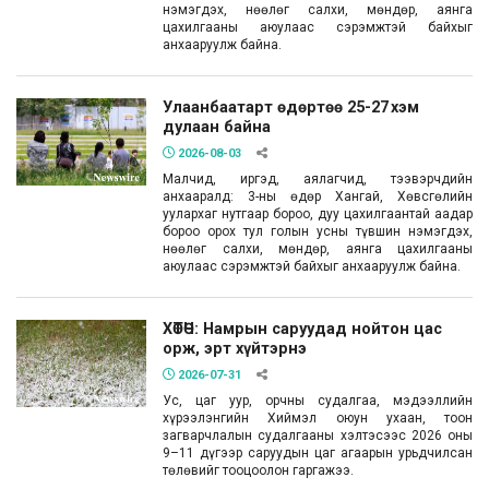
нэмэгдэх, нөөлөг салхи, мөндөр, аянга
цахилгааны аюулаас сэрэмжтэй байхыг
анхааруулж байна.
Улаанбаатарт өдөртөө 25-27 хэм
дулаан байна
2026-08-03
Малчид, иргэд, аялагчид, тээвэрчдийн
анхааралд: 3-ны өдөр Хангай, Хөвсгөлийн
уулархаг нутгаар бороо, дуу цахилгаантай аадар
бороо орох тул голын усны түвшин нэмэгдэх,
нөөлөг салхи, мөндөр, аянга цахилгааны
аюулаас сэрэмжтэй байхыг анхааруулж байна.
ХӨТӨЧ: Намрын саруудад нойтон цас
орж, эрт хүйтэрнэ
2026-07-31
Ус, цаг уур, орчны судалгаа, мэдээллийн
хүрээлэнгийн Хиймэл оюун ухаан, тоон
загварчлалын судалгааны хэлтэсээс 2026 оны
9–11 дүгээр саруудын цаг агаарын урьдчилсан
төлөвийг тооцоолон гаргажээ.