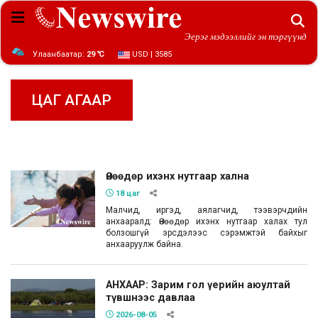
Эерэг мэдээллийг эн тэргүүнд
Улаанбаатар:
29 ℃
USD | 3585
ЦАГ АГААР
Өнөөдөр ихэнх нутгаар хална
18 цаг
Малчид, иргэд, аялагчид, тээвэрчдийн
анхааралд: Өнөөдөр ихэнх нутгаар халах тул
болзошгүй эрсдэлээс сэрэмжтэй байхыг
анхааруулж байна.
АНХААР: Зарим гол үерийн аюултай
түвшнээс давлаа
2026-08-05