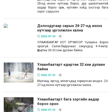
28-нд ихэнх нутгаар бороо, дуу цахилгаантай
аадар бороо орж, нутгийн хойд хэсгээр бага
зэрэг сэрүүснэ.
Долоодугаар сарын 24-27-нд ихэнх
нутгаар үргэлжлэн хална
2026-07-24
УЛААНБААТАР ХОТ ОРЧМООР: Үүлшинэ. Бороо
орохгүй. Салхи баруунаас секундэд 4 -9 метр.
Өдөртөө 30-32 хэм дулаан байна.
Улаанбаатарт өдөртөө 32 хэм дулаан
байна
2026-07-23
Малчид, иргэд, аялагчдад зориулсан мэдээ: 23-
27-нд ихэнх нутгаар үргэлжлэн хална.
Улаанбаатарт бага зэргийн аадар
бороо орно
2026-07-22