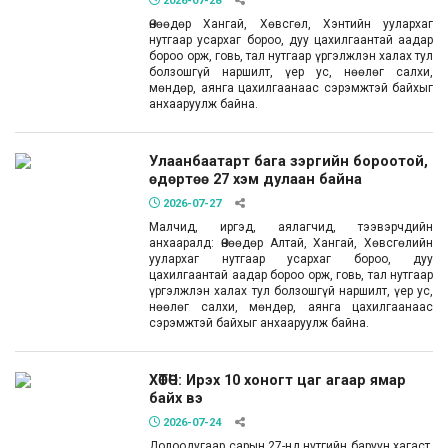
2026-07-28
Өнөөдөр Хангай, Хөвсгөл, Хэнтийн уулархаг
нутгаар усархаг бороо, дуу цахилгаантай аадар
бороо орж, говь, тал нутгаар үргэлжлэн халах тул
болзошгүй наршилт, үер ус, нөөлөг салхи,
мөндөр, аянга цахилгаанаас сэрэмжтэй байхыг
анхааруулж байна.
Улаанбаатарт бага зэргийн бороотой,
өдөртөө 27 хэм дулаан байна
2026-07-27
Малчид, иргэд, аялагчид, тээвэрчдийн
анхааралд: Өнөөдөр Алтай, Хангай, Хөвсгөлийн
уулархаг нутгаар усархаг бороо, дуу
цахилгаантай аадар бороо орж, говь, тал нутгаар
үргэлжлэн халах тул болзошгүй наршилт, үер ус,
нөөлөг салхи, мөндөр, аянга цахилгаанаас
сэрэмжтэй байхыг анхааруулж байна.
ХӨТӨЧ: Ирэх 10 хоногт цаг агаар ямар
байх вэ
2026-07-24
Долоодугаар сарын 27-нд нутгийн баруун хагаст,