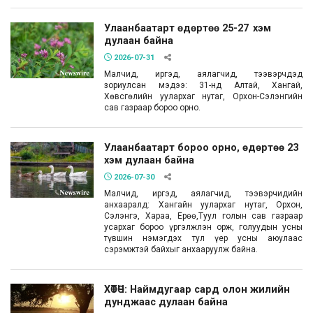
Улаанбаатарт өдөртөө 25-27 хэм
дулаан байна
2026-07-31
Малчид, иргэд, аялагчид, тээвэрчдэд
зориулсан мэдээ: 31-нд Алтай, Хангай,
Хөвсгөлийн уулархаг нутаг, Орхон-Сэлэнгийн
сав газраар бороо орно.
Улаанбаатарт бороо орно, өдөртөө 23
хэм дулаан байна
2026-07-30
Малчид, иргэд, аялагчид, тээвэрчидийн
анхааралд: Хангайн уулархаг нутаг, Орхон,
Сэлэнгэ, Хараа, Ерөө,Туул голын сав газраар
усархаг бороо үргэлжлэн орж, голуудын усны
түвшин нэмэгдэх тул үер усны аюулаас
сэрэмжтэй байхыг анхааруулж байна.
ХӨТӨЧ: Наймдугаар сард олон жилийн
дунджаас дулаан байна