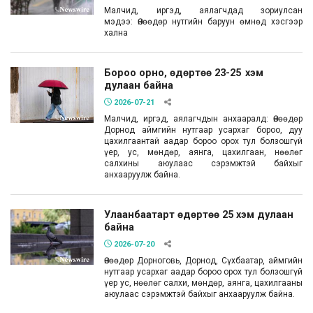
Малчид, иргэд, аялагчдад зориулсан
мэдээ: Өнөөдөр нутгийн баруун өмнөд хэсгээр
хална
Бороо орно, өдөртөө 23-25 хэм
дулаан байна
2026-07-21
Малчид, иргэд, аялагчдын анхааралд: Өнөөдөр
Дорнод аймгийн нутгаар усархаг бороо, дуу
цахилгаантай аадар бороо орох тул болзошгүй
үер, ус, мөндөр, аянга, цахилгаан, нөөлөг
салхины аюулаас сэрэмжтэй байхыг
анхааруулж байна.
Улаанбаатарт өдөртөө 25 хэм дулаан
байна
2026-07-20
Өнөөдөр Дорноговь, Дорнод, Сүхбаатар, аймгийн
нутгаар усархаг аадар бороо орох тул болзошгүй
үер ус, нөөлөг салхи, мөндөр, аянга, цахилгааны
аюулаас сэрэмжтэй байхыг анхааруулж байна.