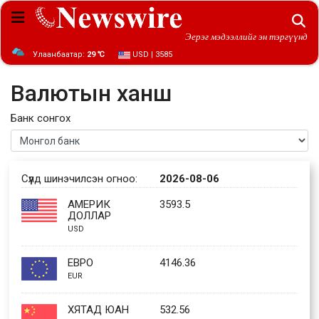
Эерэг мэдээллийг эн тэргүүнд
Улаанбаатар:
29 ℃
USD | 3585
Валютын ханш
Банк сонгох
Сүүлд шинэчилсэн огноо:
2026-08-06
АМЕРИК
3593.5
ДОЛЛАР
USD
EВРО
4146.36
EUR
ХЯТАД ЮАН
532.56