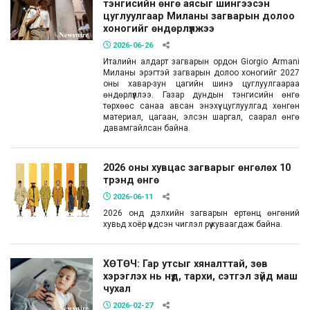
тэнгисийн өнгө аясыг шингээсэн
цуглуулгаар Миланы загварын долоо
хоногийг өндөрлүүлжээ
2026-06-26
Италийн алдарт загварын ордон Giorgio Armani
Миланы эрэгтэй загварын долоо хоногийг 2027
оны хавар-зун цагийн шинэ цуглуулгаараа
өндөрлүүллээ. Газар дундын тэнгисийн өнгө
төрхөөс санаа авсан энэхүү цуглуулгад хөнгөн
материал, цагаан, элсэн шаргал, саарал өнгө
давамгайлсан байна.
2026 оны хувцас загварыг өнгөлөх 10
трэнд өнгө
2026-06-11
2026 онд дэлхийн загварын ертөнц өнгөний
хувьд хоёр үндсэн чиглэл рүү хуваагдаж байна.
ХӨТӨЧ: Гар утсыг хяналттай, зөв
хэрэглэх нь нүд, тархи, сэтгэл зүйд маш
чухал
2026-02-27