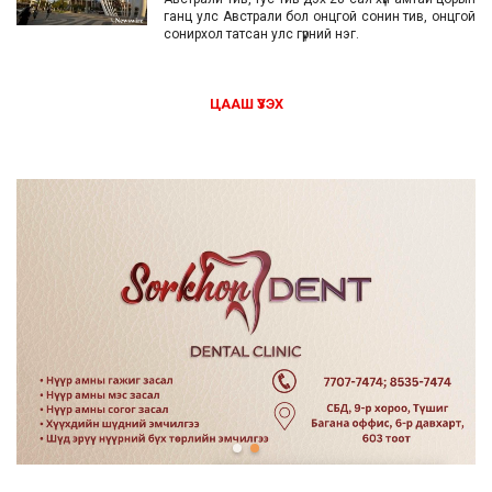
ганц улс Австрали бол онцгой сонин тив, онцгой
сонирхол татсан улс гүрний нэг.
ЦААШ ҮЗЭХ