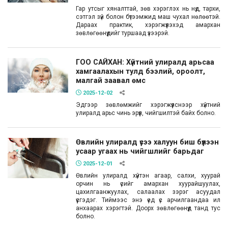
Гар утсыг хяналттай, зөв хэрэглэх нь нүд, тархи,
сэтгэл зүй болон бүтээмжид маш чухал нөлөөтэй.
Дараах практик, хэрэгжүүлэхэд амархан
зөвлөгөөнүүдийг туршаад үзээрэй.
ГОО САЙХАН: Хүйтний улиралд арьсаа
хамгаалахын тулд бээлий, ороолт,
малгай заавал өмс
2025-12-02
Эдгээр зөвлөмжийг хэрэгжүүлснээр хүйтний
улиралд арьс чинь эрүүл, чийгшилтэй байх болно.
Өвлийн улиралд үсээ халуун биш бүлээн
усаар угаах нь чийгшлийг барьдаг
2025-12-01
Өвлийн улиралд хүйтэн агаар, салхи, хуурай
орчин нь үсийг амархан хуурайшуулах,
цахилгаанжуулах, салаалах зэрэг асуудал
үүсгэдэг. Тиймээс энэ үед үс арчилгаандаа илүү
анхаарах хэрэгтэй. Доорх зөвлөгөөнүүд танд тус
болно.