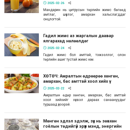
2025-02-26
Мандарин нь цитрусын төрлийн жимс бөгөөд
амтлаг, шүүслэг, амархан хальслагддаг
онцлогтой.
Гадил жимс аз жаргалын даавар
ялгарахад нөлөөлдөг
2025-02-24
Гадил жимс бол амттай, тэжээллэг, олон
төрлийн ашиг тустай жимс юм.
ХӨТӨЧ: Амралтын өдрөөрөө хөнгөн,
амархан, бас амттай хоол хийх үү
2025-02-22
Амралтын өдөр хөнгөн, амархан, бас амттай
хоол хийхийг хүсвэл дараах санаануудыг
туршаад үзээрэй.
Мөнгөн эдлэл эдэлж, зүүх нь зөвхөн
гоёлын төдийгүй эрүүл мэнд, энергийн