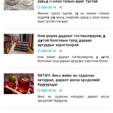
хувьд ч олон талын ашиг тустай
2025-02-14
Мөнгөн эдлэл эдэлж, зүүх нь зөвхөн гоёлын
төдийгүй эрүүл мэнд, энергийн хувьд ч олон талын
ашиг тустай гэж үздэг.
Ном унших дадлыг тогтмолжуулж, үр
дүнтэй болгохын тулд дараах
аргуудыг хэрэглээрэй
2025-02-13
Ном унших дадлыг тогтмолжуулж, үр дүнтэй
болгохын тулд дараах аргуудыг хэрэглэж болно.
ХӨТӨЧ: Аньс жимс нь судасны
хатуурал, даралт ихсэх эрсдэлийг
бууруулдаг
2025-02-05
Аньс нь судасны хатуурал, даралт ихсэх
эрсдэлийг бууруулж,