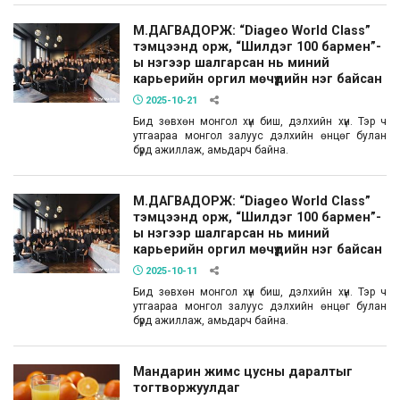
М.ДАГВАДОРЖ: “Diageo World Class”
тэмцээнд орж, “Шилдэг 100 бармен”-
ы нэгээр шалгарсан нь миний
карьерийн оргил мөчүүдийн нэг байсан
2025-10-21
Бид зөвхөн монгол хүн биш, дэлхийн хүн. Тэр ч
утгаараа монгол залуус дэлхийн өнцөг булан
бүрд ажиллаж, амьдарч байна.
М.ДАГВАДОРЖ: “Diageo World Class”
тэмцээнд орж, “Шилдэг 100 бармен”-
ы нэгээр шалгарсан нь миний
карьерийн оргил мөчүүдийн нэг байсан
2025-10-11
Бид зөвхөн монгол хүн биш, дэлхийн хүн. Тэр ч
утгаараа монгол залуус дэлхийн өнцөг булан
бүрд ажиллаж, амьдарч байна.
Мандарин жимс цусны даралтыг
тогтворжуулдаг