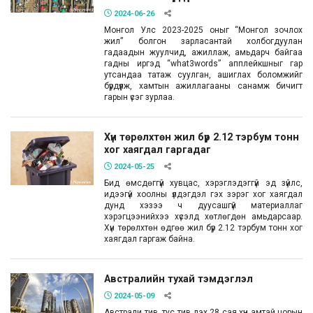
2024-06-26
Монгол Улс 2023-2025 оныг “Монгол зочлох
жил” болгон зарласантай холбогдуулан
гадаадын жуулчид, ажиллаж, амьдарч байгаа
гадны иргэд “what3words” апплейкшныг гар
утсандаа татаж суулган, ашиглах боломжийг
бүрдүүлж, хамтын ажиллагааны санамж бичигт
гарын үсэг зурлаа.
Хүн төрөлхтөн жил бүр 2.12 тэрбум тонн
хог хаягдал гаргадаг
2024-05-25
Бид өмсдөггүй хувцас, хэрэглэдэггүй эд зүйлс,
идээгүй хоолны үлдэгдэл гэх зэрэг хог хаягдал
дунд хэзээ ч дуусашгүй материаллаг
хэрэгцээнийхээ хүсэлд хөтлөгдөн амьдарсаар.
Хүн төрөлхтөн өдгөө жил бүр 2.12 тэрбум тонн хог
хаягдал гаргаж байна.
Австралийн тухай тэмдэглэл
2024-05-09
Австрали тив, тус тив дэх 28 сая хүн амтай цорын