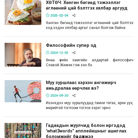
ХӨТӨЧ: Хөнгөн бөгөөд тэжээллэг
өглөөний цай бэлтгэх хялбар аргууд
2025-02-04
Хөнгөн бөгөөд тэжээллэг өглөөний цай бэлтгэх
хэд хэдэн хялбар аргыг санал болгож байна.
Философийн супер од
2024-12-03
Өнөө үеийн хамгийн алдартай философич
Славой Жижек гэж хэн бэ.
Муу зуршлаас хэрхэн ангижирч
амьдралаа өөрчлөх вэ?
2024-09-30
Ихэнхдээ муу зуршлуудад тамхи татах, архи уух,
мөрийтэй тоглоом тоглох зэрэг орно.
Гадаадын жуулчид болон иргэдэд
"what3words” апплейкшныг ашиглах
боломжийг бүрдүүлжээ