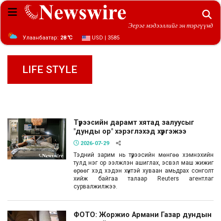
Эерэг мэдээллийг эн тэргүүнд
Улаанбаатар:
28 ℃
USD | 3585
LIFE STYLE
Түрээсийн дарамт хятад залуусыг
"дунды ор" хэрэглэхэд хүргэжээ
2026-07-29
Тэдний зарим нь түрээсийн мөнгөө хэмнэхийн
тулд нэг ор ээлжлэн ашиглах, эсвэл маш жижиг
өрөөг хэд хэдэн хүнтэй хуваан амьдрах сонголт
хийж байгаа талаар Reuters агентлаг
сурвалжилжээ.
ФОТО: Жоржио Армани Газар дундын