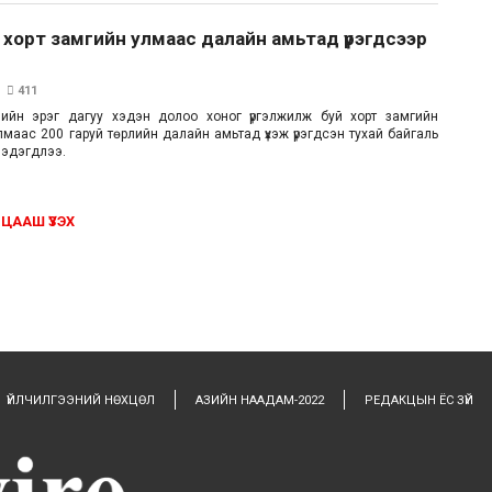
хорт замгийн улмаас далайн амьтад үрэгдсээр
411
ийн эрэг дагуу хэдэн долоо хоног үргэлжилж буй хорт замгийн
маас 200 гаруй төрлийн далайн амьтад үхэж үрэгдсэн тухай байгаль
мэдэгдлээ.
ЦААШ ҮЗЭХ
ҮЙЛЧИЛГЭЭНИЙ НӨХЦӨЛ
АЗИЙН НААДАМ-2022
РЕДАКЦЫН ЁС ЗҮЙ