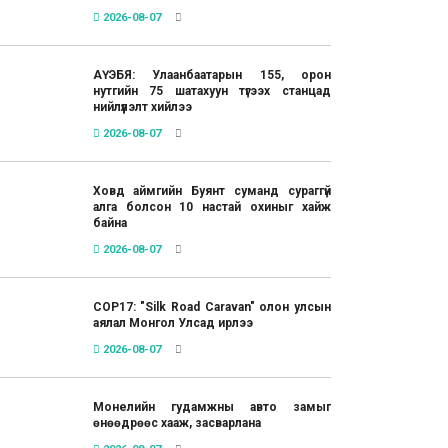
2026-08-07
АҮЭБЯ: Улаанбаатарын 155, орон
нутгийн 75 шатахуун түгээх станцад
нийлүүлэлт хийлээ
2026-08-07
Ховд аймгийн Буянт суманд сураггүй
алга болсон 10 настай охиныг хайж
байна
2026-08-07
COP17: "Silk Road Caravan" олон улсын
аялал Монгол Улсад ирлээ
2026-08-07
Монелийн гудамжны авто замыг
өнөөдрөөс хааж, засварлана