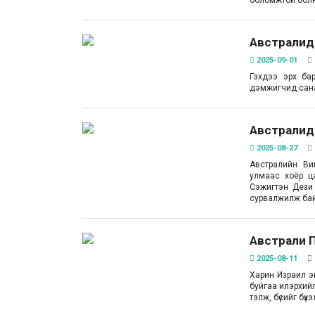
боломжтой бол
Австралид
2025-09-01
Гэхдээ эрх бар
дэмжигчид санаа
Австралид 
2025-08-27
Австралийн Ви
улмаас хоёр ц
Сэжигтэн Дези
сурвалжилж ба
Австрали П
2025-08-11
Харин Израил э
буйгаа илэрхийл
тэлж, бүсийг бү