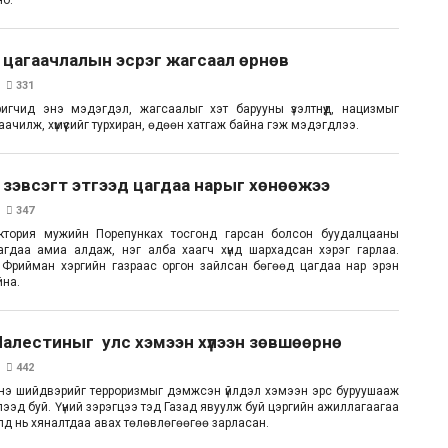
но.
 цагаачлалын эсрэг жагсаал өрнөв
331
игчид энэ мэдэгдэл, жагсаалыг хэт барууны үзэлтнүүд, нацизмыг
чилж, хүмүүсийг турхиран, өдөөн хатгаж байна гэж мэдэгдлээ.
зэвсэгт этгээд цагдаа нарыг хөнөөжээ
347
ктория мужийн Порепунках тосгонд гарсан болсон буудалцааны
агдаа амиа алдаж, нэг алба хаагч хүнд шархадсан хэрэг гарлаа.
 Фрийман хэргийн газраас оргон зайлсан бөгөөд цагдаа нар эрэн
йна.
алестиныг улс хэмээн хүлээн зөвшөөрнө
442
нэ шийдвэрийг терроризмыг дэмжсэн үйлдэл хэмээн эрс буруушааж
ээд буй. Үүний зэрэгцээ тэд Газад явуулж буй цэргийн ажиллагаагаа
хэлд нь хяналтдаа авах төлөвлөгөөгөө зарласан.