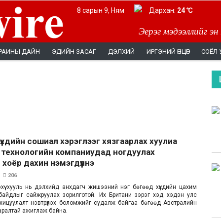
8 сарын 9, Ням
Дархан:
24 ℃
Эерэг мэдээллийг эн
РАИНЫ ДАЙН
ЭДИЙН ЗАСАГ
ДЭЛХИЙ
ИРГЭНИЙ ӨНЦӨГ
СОЁЛ 
үүхдийн сошиал хэрэглээг хязгаарлах хуулиа
 технологийн компаниудад ногдуулах
 хоёр дахин нэмэгдүүлнэ
206
хүү хууль нь дэлхийд анхдагч жишээний нэг бөгөөд хүүхдийн цахим
байдлыг сайжруулах зорилготой. Их Британи зэрэг хэд хэдэн улс
хицуулалт нэвтрүүлэх боломжийг судалж байгаа бөгөөд Австралийн
аралтай ажиглаж байна.