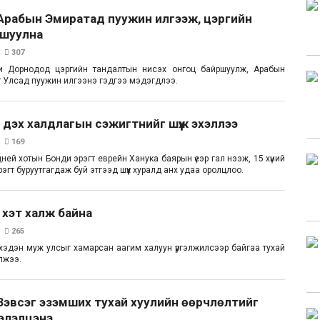
 Арабын Эмиратад пуужин илгээж, цэргийн
ршуулна
307
и Дорнодод цэргийн тандалтын нисэх онгоц байршуулж, Арабын
 Улсад пуужин илгээнэ гэдгээ мэдэгдлээ.
 дэх халдлагын сэжигтнийг шүүж эхэллээ
169
ей хотын Бонди эрэгт еврейн Ханука баярын үеэр гал нээж, 15 хүний
рэгт буруутгагдаж буй этгээд шүүх хуралд анх удаа оролцлоо.
хэт халж байна
265
хэдэн муж улсыг хамарсан аагим халуун үргэлжилсээр байгаа тухай
лжээ.
Зэвсэг эзэмших тухай хуулийн өөрчлөлтийг
хэлэлцэнэ