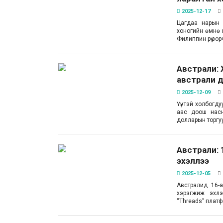
2025-12-17
Цагдаа нарын 
хоногийн өмнө 
Филиппин рүү зор
Австрали: Х
австрали 
2025-12-09
Үүнтэй холбогду
аас доош насн
долларын торгу
Австрали:
эхэллээ
2025-12-05
Австралид 16-
хэрэгжиж эхлэ
“Threads” плат