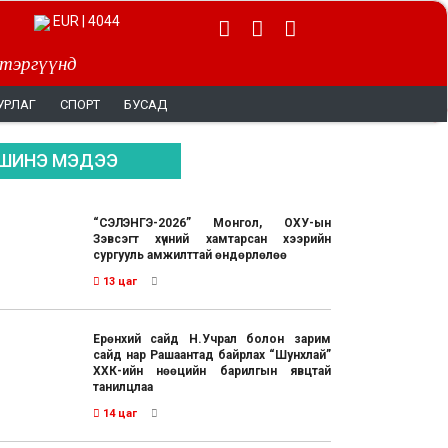
EUR | 4044
 тэргүүнд
УРЛАГ
СПОРТ
БУСАД
ШИНЭ МЭДЭЭ
“СЭЛЭНГЭ-2026” Монгол, ОХУ-ын
Зэвсэгт хүчний хамтарсан хээрийн
сургууль амжилттай өндөрлөлөө
13 цаг
Ерөнхий сайд Н.Учрал болон зарим
сайд нар Рашаантад байрлах “Шунхлай”
ХХК-ийн нөөцийн барилгын явцтай
танилцлаа
14 цаг