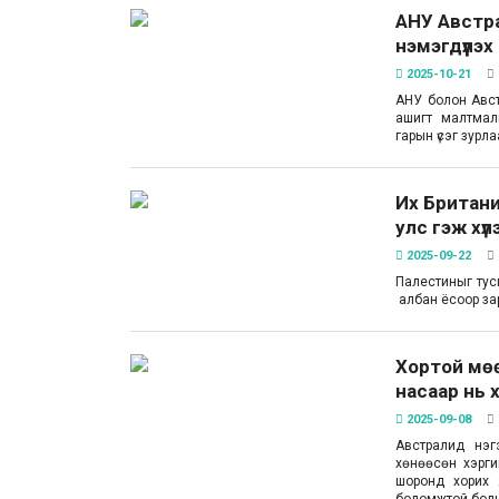
АНУ Австра
нэмэгдүүлэх
2025-10-21
АНУ болон Авст
ашигт малтмал
гарын үсэг зурла
Их Британи
улс гэж хү
2025-09-22
Палестиныг тусг
албан ёсоор за
Хортой мөө
насаар нь 
2025-09-08
Австралид нэг
хөнөөсөн хэрги
шоронд хорих 