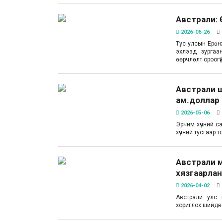
Австрали: 
2026-06-26
Тус улсын Ерөн
эхлээд зургаа
өөрчлөлт ороогү
Австрали ш
ам.доллар
2026-05-06
Эрчим хүчний с
хүчний тусгаар 
Австрали 
хязгаарла
2026-04-02
Австрали улс 
хориглох шийдв