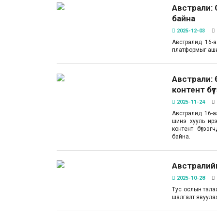
Австрали: 
байна
2025-12-03
Австралид 16-а
платформыг ашиг
Австрали:
контент бү
2025-11-24
Австралид 16-а
шинэ хууль ир
контент бүтээг
байна.
Австралийн
2025-10-28
Тус ослын тала
шалгалт явуулах 