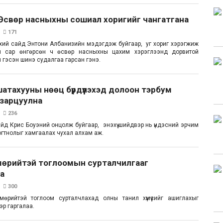
Өсвөр насныхны сошиал хоригийг чангатгана
171
хий сайд Энтони Албанизийн мэдэгдэж буйгаар, уг хориг хэрэгжиж
н сар өнгөрсөн ч өсвөр насныхны цахим хэрэглээнд дорвитой
й гэсэн шинэ судалгаа гарсан гэнэ.
атахууны нөөц бүрдүүлэхэд долоон тэрбум
 зарцуулна
236
айд Крис Боуэний онцолж буйгаар, энэхүү шийдвэр нь үндэсний эрчим
тогтнолыг хамгаалах чухал алхам аж.
мөрийтэй тоглоомын сурталчилгааг
на
300
мөрийтэй тоглоом сурталчлахад олны танил хүмүүсийг ашиглахыг
эр гаргалаа.