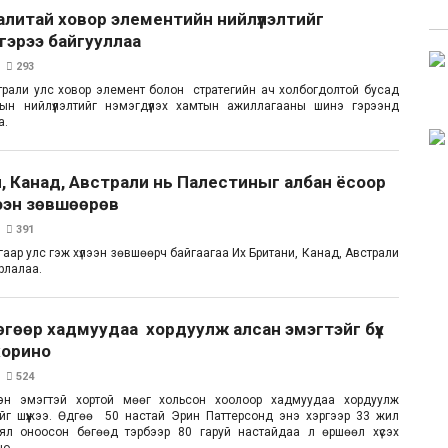
литай ховор элементийн нийлүүлэлтийг
 гэрээ байгууллаа
293
рали улс ховор элемент болон стратегийн ач холбогдолтой бусад
ын нийлүүлэлтийг нэмэгдүүлэх хамтын ажиллагааны шинэ гэрээнд
а.
, Канад, Австрали нь Палестиныг албан ёсоор
лээн зөвшөөрөв
391
аар улс гэж хүлээн зөвшөөрч байгаагаа Их Британи, Канад, Австрали
рлалаа.
гөөр хадмуудаа хордуулж алсан эмэгтэйг бүх
хорино
524
эн эмэгтэй хортой мөөг хольсон хоолоор хадмуудаа хордуулж
йг шүүжээ. Өдгөө 50 настай Эрин Паттерсонд энэ хэргээр 33 жил
ял оноосон бөгөөд тэрбээр 80 гаруй настайдаа л өршөөл хүсэх