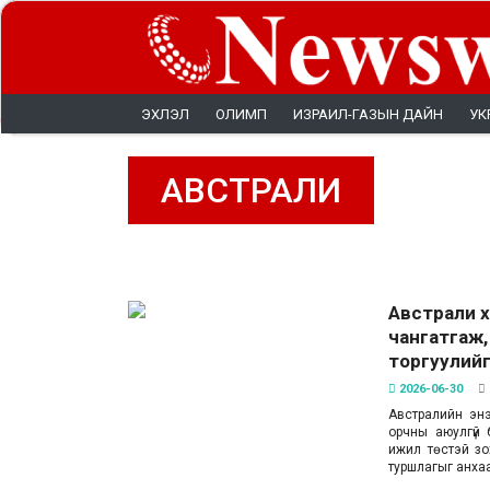
ЭХЛЭЛ
ОЛИМП
ИЗРАИЛ-ГАЗЫН ДАЙН
УК
АВСТРАЛИ
Австрали х
чангатгаж,
торгуулийг
2026-06-30
Австралийн энэ
орчны аюулгүй 
ижил төстэй зо
туршлагыг анха