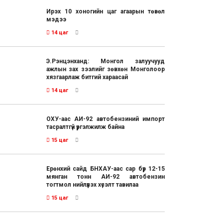
Ирэх 10 хоногийн цаг агаарын төвөл
мэдээ
14 цаг
Э.Рэнцэнханд: Монгол залуучууд
ажлын зах зээлийг зөвхөн Монголоор
хязгаарлаж битгий хараасай
14 цаг
ОХУ-аас АИ-92 автобензиний импорт
тасралтгүй үргэлжилж байна
15 цаг
Ерөнхий сайд БНХАУ-аас сар бүр 12-15
мянган тонн АИ-92 автобензин
тогтмол нийлүүлэх хүсэлт тавилаа
15 цаг