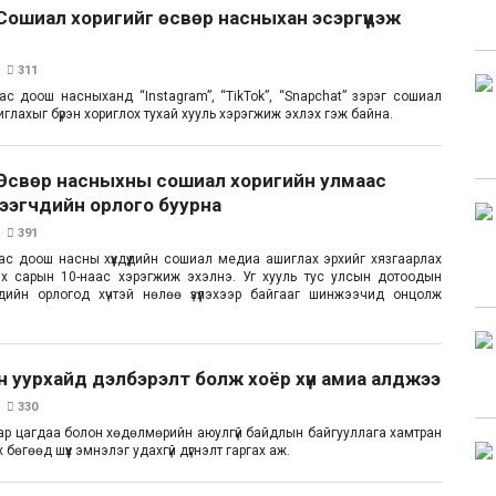
Сошиал хоригийг өсвөр насныхан эсэргүүцэж
311
ас доош насныханд “Instagram”, “TikTok”, “Snapchat” зэрэг сошиал
лахыг бүрэн хориглох тухай хууль хэрэгжиж эхлэх гэж байна.
 Өсвөр насныхны сошиал хоригийн улмаас
тээгчдийн орлого буурна
391
ас доош насны хүүхдүүдийн сошиал медиа ашиглах эрхийг хязгаарлах
эх сарын 10-наас хэрэгжиж эхэлнэ. Уг хууль тус улсын дотоодын
чдийн орлогод хүчтэй нөлөө үзүүлэхээр байгааг шинжээчид онцолж
 уурхайд дэлбэрэлт болж хоёр хүн амиа алджээ
330
ар цагдаа болон хөдөлмөрийн аюулгүй байдлын байгууллага хамтран
бөгөөд шүүх эмнэлэг удахгүй дүгнэлт гаргах аж.