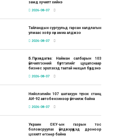
замд хучилт хийнэ
2026-08-07
Тайландын сургуульд гарсан халдлагын
улмаас хоёр хүн амиа алджээ
2026-08-07
Б.Пүрэвдагва: Найман салбарын 103
үйлчилгээний бүртгэлийг цуцалснаар
бизнес эрхлэхэд таатай нөхцөл бүрдэнэ
2026-08-07
Нийслэлийн 107 шатахуун түгээх станц
АИ-92 автобензинээр үйлчилж байна
2026-08-07
Украин ОХУ-ын газрын тос
боловсруулах үйлдвэрүүдэд дроноор
цохилт өгсөөр байна