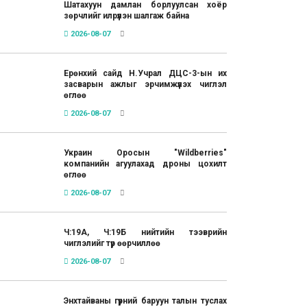
Шатахуун дамлан борлуулсан хоёр
зөрчлийг илрүүлэн шалгаж байна
2026-08-07
Ерөнхий сайд Н.Учрал ДЦС-3-ын их
засварын ажлыг эрчимжүүлэх чиглэл
өглөө
2026-08-07
Украин Оросын "Wildberries"
компанийн агуулахад дроны цохилт
өглөө
2026-08-07
Ч:19А, Ч:19Б нийтийн тээврийн
чиглэлийг түр өөрчиллөө
2026-08-07
Энхтайваны гүүрний баруун талын туслах