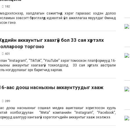
182
мэдээлснээр, халдлагын сэжигтнүүд хэрэг гарахаас хэдэн долоо
исламын зэвсэгт бүлэглэлүүд идэвхтэй үйл ажиллагаа явуулдаг Өмнөд
чсон гэнэ.
үүхдийн аккаунтыг хаахгүй бол 33 сая хүртэлх
доллароор торгоно
401
улан “Instagram”, “TikTok”, “YouTube” зэрэг томоохон платформууд 16-
ыхны аккаунтыг хаагаагүй тохиолдолд 33 сая хүртэлх австрали
уль ногдуулахыг эрх баригчид зарлав.
 16-аас доош насныхны аккаунтуудыг хааж
289
аас доош насныхныг сошиал медиа ашиглахыг хориглосон хууль
хтэй холбогдуулан “Meta” компанийн “Instagram”, “Facebook”,
формууд шалгуур хангаагүй хэрэглэгчдийн аккаунтыг хааж эхэлжээ.