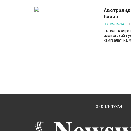
Австралид 
байна
2025-05-14
Өмнөд Австрал
идэвхжилийн ул
хамгаалагчид 
БИДНИЙ ТУХАЙ