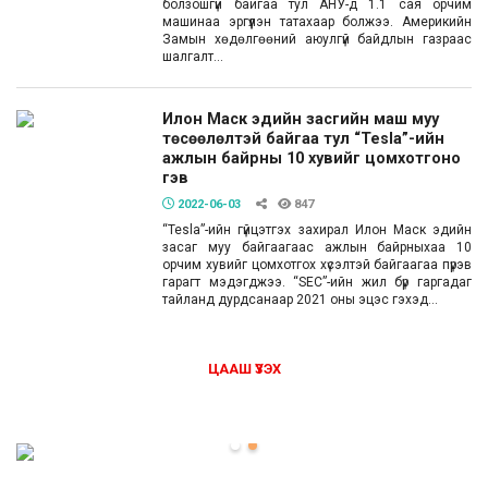
болзошгүй байгаа тул АНУ-д 1.1 сая орчим
машинаа эргүүлэн татахаар болжээ. Америкийн
Замын хөдөлгөөний аюулгүй байдлын газраас
шалгалт...
Илон Маск эдийн засгийн маш муу
төсөөлөлтэй байгаа тул “Tesla”-ийн
ажлын байрны 10 хувийг цомхотгоно
гэв
2022-06-03
847
“Tesla”-ийн гүйцэтгэх захирал Илон Маск эдийн
засаг муу байгаагаас ажлын байрныхаа 10
орчим хувийг цомхотгох хүсэлтэй байгаагаа пүрэв
гарагт мэдэгджээ. “SEC”-ийн жил бүр гаргадаг
тайланд дурдсанаар 2021 оны эцэс гэхэд...
ЦААШ ҮЗЭХ