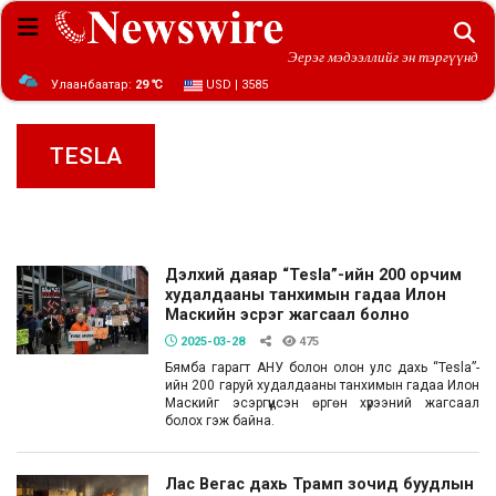
Эерэг мэдээллийг эн тэргүүнд
Улаанбаатар:
29 ℃
USD | 3585
TESLA
Дэлхий даяар “Tesla”-ийн 200 орчим
худалдааны танхимын гадаа Илон
Маскийн эсрэг жагсаал болно
2025-03-28
475
Бямба гарагт АНУ болон олон улс дахь “Tesla”-
ийн 200 гаруй худалдааны танхимын гадаа Илон
Маскийг эсэргүүцсэн өргөн хүрээний жагсаал
болох гэж байна.
Лас Вегас дахь Трамп зочид буудлын