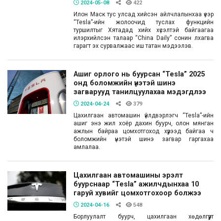
2024-05-08
422
Илон Маск тус улсад хийсэн айлчлалынхаа үеэр
“Tesla”-ийн жолоочид туслах функцийн
туршилтыг Хятадад хийх хүсэлтэй байгаагаа
илэрхийлсэн талаар “China Daily” сонин лхагва
гарагт эх сурвалжаас иш татан мэдээлэв.
Ашиг орлого нь буурсан “Tesla” 2025
онд боломжийн үнэтэй шинэ
загварууд танилцуулахаа мэдэгдлээ
2024-04-24
379
Цахилгаан автомашин үйлдвэрлэгч “Tesla”-ийн
ашиг энэ жил хоёр дахин буурч, олон мянган
ажлын байраа цомхотгоход хүрээд байгаа ч
боломжийн үнэтэй шинэ загвар гаргахаа
амлалаа.
Цахилгаан автомашины эрэлт
буурснаар “Tesla” ажилчдынхаа 10
гаруй хувийг цомхотгохоор болжээ
2024-04-16
548
Борлуулалт буурч, цахилгаан хөдөлгүүрт