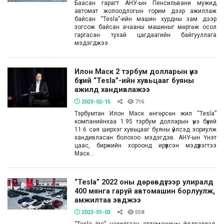
Баасан гарагт АНУ-ын Пенсильвани мужид
автомат жолоодлогын горим дээр ажиллаж
байсан “Tesla”-ийн машин хурдны зам дээр
зогсож байсан ачааны машиныг мөргөж осол
гаргасан тухай цагдаагийн байгууллага
мэдэгджээ.
Илон Маск 2 тэрбум долларын үнэ
бүхий “Tesla”-ийн хувьцааг буяны
ажилд хандивлажээ
2023-02-15
716
Тэрбумтан Илон Маск өнгөрсөн жил “Tesla”
компанийнхаа 1.95 тэрбум долларын үнэ бүхий
11.6 сая ширхэг хувьцааг буяны үйлсэд зориулж
хандивласан болохоо мэдэгдэв. АНУ-ын Үнэт
цаас, биржийн хороонд ирүүлсэн мэдүүлэгтээ
Маск...
“Tesla” 2022 оны дөрөвдүгээр улиралд
400 мянга гаруй автомашин борлуулж,
амжилтаа эвджээ
2023-01-03
558