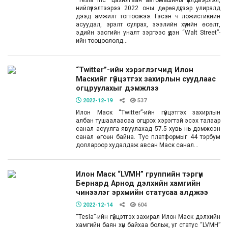
“Tesla Inc” цахилгаан автомашины үйлдвэрлэл,
нийлүүлэлтээрээ 2022 оны дөрөвдүгээр улиралд
дээд амжилт тогтоожээ. Гэсэн ч ложистикийн
асуудал, эрэлт сулрах, зээлийн хүүгийн өсөлт,
эдийн засгийн уналт зэргээс үүдэн “Walt Street”-
ийн тооцоололд...
“Twitter”-ийн хэрэглэгчид Илон
Маскийг гүйцэтгэх захирлын суудлаас
огцруулахыг дэмжлээ
2022-12-19
537
Илон Маск “Twitter”-ийн гүйцэтгэх захирлын
албан тушаалаасаа огцрох хэрэгтэй эсэх талаар
санал асуулга явуулахад 57.5 хувь нь дэмжсэн
санал өгсөн байна. Тус платформыг 44 тэрбум
доллароор худалдаж авсан Маск санал...
Илон Маск “LVMH” группийн тэргүүн
Бернард Арнод дэлхийн хамгийн
чинээлэг эрхмийн статусаа алджээ
2022-12-14
604
“Tesla”-ийн гүйцэтгэх захирал Илон Маск дэлхийн
хамгийн баян хүн байхаа больж, уг статус “LVMH”