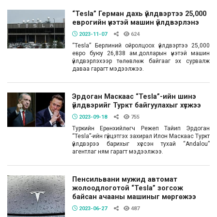
“Tesla” Герман дахь үйлдвэртээ 25,000
еврогийн үнэтэй машин үйлдвэрлэнэ
2023-11-07
624
“Tesla” Берлиний ойролцоох үйлдвэртээ 25,000
евро буюу 26,838 ам.долларын үнэтэй машин
үйлдвэрлэхээр төлөвлөж байгааг эх сурвалж
даваа гарагт мэдээлжээ.
Эрдоган Маскаас “Tesla”-ийн шинэ
үйлдвэрийг Туркт байгуулахыг хүсжээ
2023-09-18
755
Туркийн Ерөнхийлөгч Режеп Тайип Эрдоган
“Tesla”-ийн гүйцэтгэх захирал Илон Маскаас Туркт
үйлдвэрээ барихыг хүссэн тухай “Andalou”
агентлаг ням гарагт мэдээлжээ.
Пенсильвани мужид автомат
жолоодлоготой “Tesla” зогсож
байсан ачааны машиныг мөргөжээ
2023-06-27
487