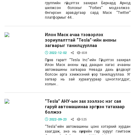
группийн гүйцэтгэх захирал Бернард Арнод
шилжсэн болохыг “Forbes” мэдээлжээ.
Өнгөрсөн аравдугаар сард Маск “Twitter”
платформыг 44...
Илон Маск ачаа тээвэрлэх
зориулалттай “Tesla”-ийн анхны
загварыг танилцууллаа
2022-12-02
658
Пүрэв гарагт “Tesla Inc”-ийн Гүйцэтгэх захирал
Илон Маск анхны хүнд даацын хагас ачааны
автомашины загвараа Невада дахь үйлдвэрт
болсон арга хэмжээний үеэр танилцууллаа. Уг
загвар нь зай хураагуураар цэнэглэгддэг,
холын...
“Tesla” АНУ-ын зах зээлээс нэг сая
гаруй автомашинаа эргүүлэн татахаар
болжээ
2022-09-23
525
“Tesla”-ийн автомашины цонх хэтэрхий хурдан
хаагдаж, энэ нь хүмүүсийн гар хурууг гэмтээж