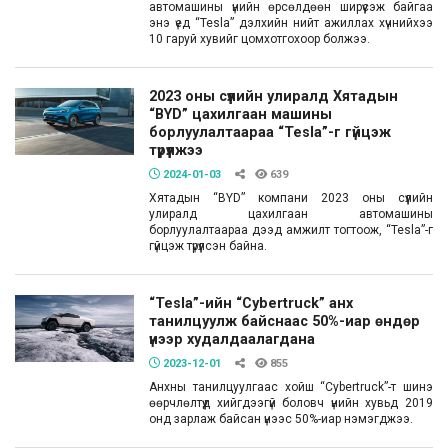
автомашины үнийн өрсөлдөөн ширүүсэж байгаа
энэ үед “Tesla” дэлхийн нийт ажиллах хүчнийхээ
10 гаруй хувийг цомхотгохоор болжээ.
2023 оны сүүлийн улиралд Хятадын
“BYD” цахилгаан машины
борлуулалтаараа “Tesla”-г гүйцэж
түрүүлжээ
2024-01-03
639
Хятадын “BYD” компани 2023 оны сүүлийн
улиралд цахилгаан автомашины
борлуулалтаараа дээд амжилт тогтоож, “Tesla”-г
гүйцэж түрүүлсэн байна.
“Tesla”-ийн “Cybertruck” анх
танилцуулж байснаас 50%-иар өндөр
үнээр худалдаалагдана
2023-12-01
855
Анхны танилцуулгаас хойш “Cybertruck”-т шинэ
өөрчлөлтүүд хийгдээгүй боловч үнийн хувьд 2019
онд зарлаж байсан үнээс 50%-иар нэмэгджээ.