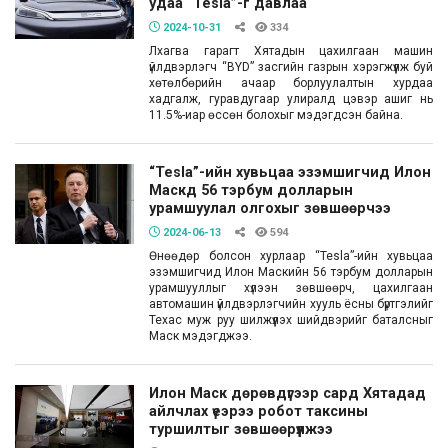
удаа “Tesla”-г давлаа
2024-10-31
334
Лхагва гарагт Хятадын цахилгаан машин
үйлдвэрлэгч “BYD” засгийн газрын хэрэгжүүлж буй
хөтөлбөрийн ачаар борлуулалтын хурдаа
хадгалж, гуравдугаар улиралд цэвэр ашиг нь
11.5%-иар өссөн болохыг мэдэгдсэн байна.
“Tesla”-ийн хувьцаа эзэмшигчид Илон
Маскд 56 тэрбум долларын
урамшуулал олгохыг зөвшөөрчээ
2024-06-13
594
Өнөөдөр болсон хурлаар “Tesla”-ийн хувьцаа
эзэмшигчид Илон Маскийн 56 тэрбум долларын
урамшууллыг хүлээн зөвшөөрч, цахилгаан
автомашин үйлдвэрлэгчийн хууль ёсны бүртгэлийг
Техас муж руу шилжүүлэх шийдвэрийг баталсныг
Маск мэдэгджээ.
Илон Маск дөрөвдүгээр сард Хятадад
айлчлах үеэрээ робот таксины
туршилтыг зөвшөөрүүлжээ