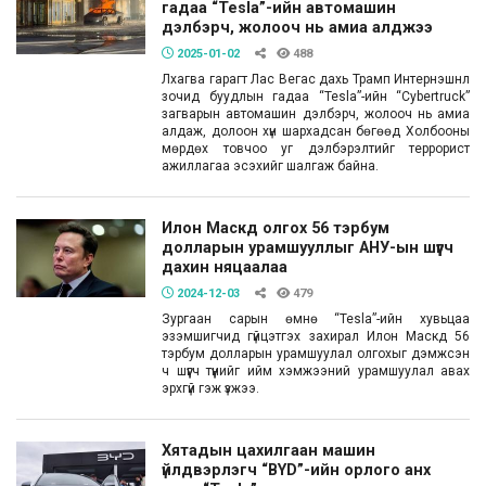
гадаа “Tesla”-ийн автомашин
дэлбэрч, жолооч нь амиа алджээ
2025-01-02
488
Лхагва гарагт Лас Вегас дахь Трамп Интернэшнл
зочид буудлын гадаа “Tesla”-ийн “Cybertruck”
загварын автомашин дэлбэрч, жолооч нь амиа
алдаж, долоон хүн шархадсан бөгөөд Холбооны
мөрдөх товчоо уг дэлбэрэлтийг террорист
ажиллагаа эсэхийг шалгаж байна.
Илон Маскд олгох 56 тэрбум
долларын урамшууллыг АНУ-ын шүүгч
дахин няцаалаа
2024-12-03
479
Зургаан сарын өмнө “Tesla”-ийн хувьцаа
эзэмшигчид гүйцэтгэх захирал Илон Маскд 56
тэрбум долларын урамшуулал олгохыг дэмжсэн
ч шүүгч түүнийг ийм хэмжээний урамшуулал авах
эрхгүй гэж үзжээ.
Хятадын цахилгаан машин
үйлдвэрлэгч “BYD”-ийн орлого анх