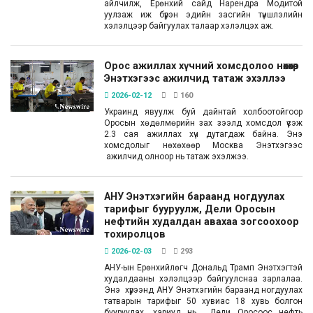
айлчилж, Ерөнхий сайд Нарендра Модитой
уулзаж иж бүрэн эдийн засгийн түншлэлийн
хэлэлцээр байгуулах талаар хэлэлцэх аж.
Орос ажиллах хүчний хомсдолоо нөхөхөөр
Энэтхэгээс ажилчид татаж эхэллээ
2026-02-12
160
Украинд явуулж буй дайнтай холбоотойгоор
Оросын хөдөлмөрийн зах зээлд хомсдол үүсэж
2.3 сая ажиллах хүч дутагдаж байна. Энэ
хомсдолыг нөхөхөөр Москва Энэтхэгээс
ажилчид олноор нь татаж эхэлжээ.
АНУ Энэтхэгийн бараанд ногдуулах
тарифыг бууруулж, Дели Оросын
нефтийн худалдан авахаа зогсоохоор
тохиролцов
2026-02-03
293
АНУ-ын Ерөнхийлөгч Дональд Трамп Энэтхэгтэй
худалдааны хэлэлцээр байгуулснаа зарлалаа.
Энэ хүрээнд АНУ Энэтхэгийн бараанд ногдуулах
татварын тарифыг 50 хувиас 18 хувь болгон
бууруулах, хариуд нь Дели Оросоос нефть