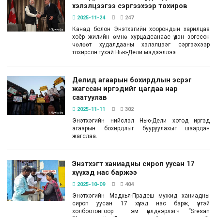
хэлэлцээгээ сэргээхээр тохиров
2025-11-24
247
Канад болон Энэтхэгийн хоорондын харилцаа
хоёр жилийн өмнө хурцадсанаас үүдэн зогссон
чөлөөт худалдааны хэлэлцээг сэргээхээр
тохирсон тухай Нью-Дели мэдээллээ.
Делид агаарын бохирдлын эсрэг
жагссан иргэдийг цагдаа нар
саатуулав
2025-11-11
302
Энэтхэгийн нийслэл Нью-Дели хотод иргэд
агаарын бохирдлыг бууруулахыг шаардан
жагслаа.
Энэтхэгт ханиадны сироп уусан 17
хүүхэд нас баржээ
2025-10-09
404
Энэтхэгийн Мадхья-Прадеш мужид ханиадны
сироп уусан 17 хүүхэд нас барж, үүнтэй
холбоотойгоор эм үйлдвэрлэгч “Sresan