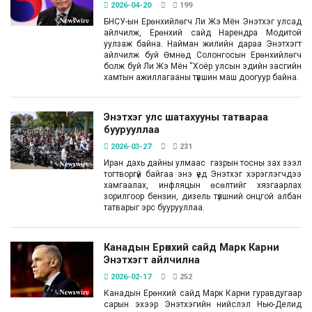
2026-04-20
199
БНСУ-ын Ерөнхийлөгч Ли Жэ Мён Энэтхэг улсад
айлчилж, Ерөнхий сайд Нарендра Модитой
уулзаж байна. Найман жилийн дараа Энэтхэгт
айлчилж буй Өмнөд Солонгосын Ерөнхийлөгч
болж буй Ли Жэ Мён “Хоёр улсын эдийн засгийн
хамтын ажиллагааны түвшин маш доогуур байна.
Энэтхэг улс шатахууны татвараа
буурууллаа
2026-03-27
231
Иран дахь дайны улмаас газрын тосны зах зээл
тогтворгүй байгаа энэ үед Энэтхэг хэрэглэгчдээ
хамгаалах, инфляцын өсөлтийг хязгаарлах
зорилгоор бензин, дизель түлшний онцгой албан
татварыг эрс буурууллаа.
Канадын Ерөнхий сайд Марк Карни
Энэтхэгт айлчилна
2026-02-17
252
Канадын Ерөнхий сайд Марк Карни гуравдугаар
сарын эхээр Энэтхэгийн нийслэл Нью-Делид