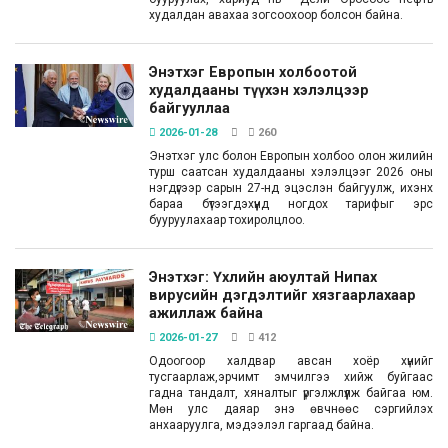
худалдан авахаа зогсоохоор болсон байна.
Энэтхэг Европын холбоотой
худалдааны түүхэн хэлэлцээр
байгууллаа
2026-01-28
260
Энэтхэг улс болон Европын холбоо олон жилийн
турш саатсан худалдааны хэлэлцээг 2026 оны
нэгдүгээр сарын 27-нд эцэслэн байгуулж, ихэнх
бараа бүтээгдэхүүнд ногдох тарифыг эрс
бууруулахаар тохиролцлоо.
Энэтхэг: Үхлийн аюултай Нипах
вирусийн дэгдэлтийг хязгаарлахаар
ажиллаж байна
2026-01-27
412
Одоогоор халдвар авсан хоёр хүнийг
тусгаарлаж,эрчимт эмчилгээ хийж буйгаас
гадна тандалт, хяналтыг үргэлжлүүлж байгаа юм.
Мөн улс даяар энэ өвчнөөс сэргийлэх
анхааруулга, мэдээлэл гаргаад байна.