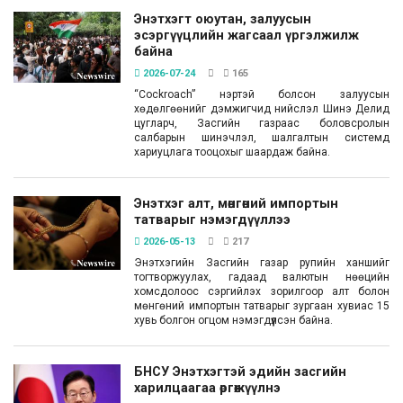
Энэтхэгт оюутан, залуусын
эсэргүүцлийн жагсаал үргэлжилж
байна
2026-07-24
165
“Cockroach” нэртэй болсон залуусын
хөдөлгөөнийг дэмжигчид нийслэл Шинэ Делид
цугларч, Засгийн газраас боловсролын
салбарын шинэчлэл, шалгалтын системд
хариуцлага тооцохыг шаардаж байна.
Энэтхэг алт, мөнгөний импортын
татварыг нэмэгдүүллээ
2026-05-13
217
Энэтхэгийн Засгийн газар рупийн ханшийг
тогтворжуулах, гадаад валютын нөөцийн
хомсдолоос сэргийлэх зорилгоор алт болон
мөнгөний импортын татварыг зургаан хувиас 15
хувь болгон огцом нэмэгдүүлсэн байна.
БНСУ Энэтхэгтэй эдийн засгийн
харилцаагаа өргөжүүлнэ