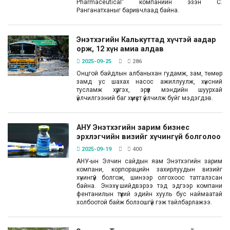
Pharmaceutical” компанийн эзэн С.
Ранганатханыг баривчлаад байна.
Энэтхэгийн Калькуттад хүчтэй аадар
орж, 12 хүн амиа алдав
2025-09-25
286
Онцгой байдлын албаныхан гудамж, зам, төмөр
замд ус шахах насос ажиллуулж, хүнсний
тусламж хүргэх, эрүүл мэндийн шуурхай
үйлчилгээний баг хүмүүст үйлчилж буйг мэдэгдэв.
АНУ Энэтхэгийн зарим бизнес
эрхлэгчийн визийг хүчингүй болголоо
2025-09-19
400
АНУ-ын Элчин сайдын яам Энэтхэгийн зарим
компани, корпорацийн захирлуудын визийг
хүчингүй болгож, шинээр олгохоос татгалзсан
байна. Энэхүү шийдвэрээ тэд эдгээр компани
фентанилын түүхий эдийн хууль бус наймаатай
холбоотой байж болзошгүй гэж тайлбарлажээ.