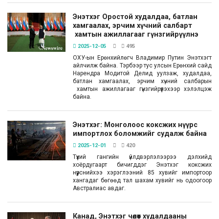
Энэтхэг Оростой худалдаа, батлан
хамгаалах, эрчим хүчний салбарт
хамтын ажиллагааг гүнзгийрүүлнэ
2025-12-05
495
ОХУ-ын Ерөнхийлөгч Владимир Путин Энэтхэгт
айлчилж байна. Тэрбээр тус улсын Ерөнхий сайд
Нарендра Модитой Делид уулзаж, худалдаа,
батлан хамгаалах, эрчим хүчний салбарын
хамтын ажиллагааг гүнзгийрүүлэхээр хэлэлцэж
байна.
Энэтхэг: Монголоос коксжих нүүрс
импортлох боломжийг судалж байна
2025-12-01
420
Түүхий гангийн үйлдвэрлэлээрээ дэлхийд
хоёрдугаарт бичигддэг Энэтхэг коксжих
нүүрснийхээ хэрэглээний 85 хувийг импортоор
хангадаг бөгөөд тал шахам хувийг нь одоогоор
Австралиас авдаг.
Канад, Энэтхэг чөлөөт худалдааны