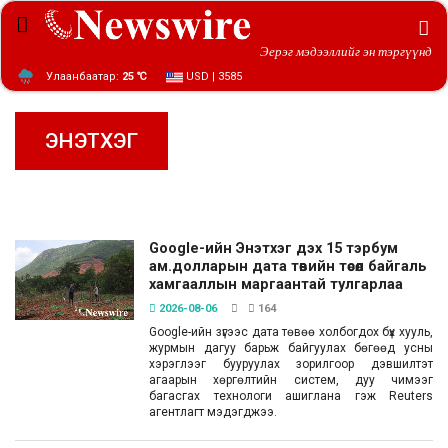
Эерэг мэдээллийг эн тэргүүнд
Улаанбаатар:
25 ℃
USD | 3585
ЭНЭТХЭГ
Google-ийн Энэтхэг дэх 15 тэрбум
ам.долларын дата төвийн төсөл байгаль
хамгааллын маргаантай тулгарлаа
2026-08-06
164
Google-ийн зүгээс дата төвөө холбогдох бүх хууль,
журмын дагуу барьж байгуулах бөгөөд усны
хэрэглээг бууруулах зорилгоор дэвшилтэт
агаарын хөргөлтийн систем, дуу чимээг
багасгах технологи ашиглана гэж Reuters
агентлагт мэдэгджээ.