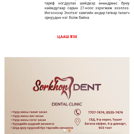
тариф ногдуулах шийдвэр өнөөдрөөс буюу
наймдугаар сарын 27-ноос хэрэгжиж эхэллээ.
Ингэснээр Энэтхэг хамгийн өндөр татвар төлөгч
орнуудын нэг болж байна.
ЦААШ ҮЗЭХ