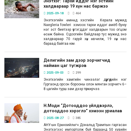
Энэтхэг: Тархи иддэг нэг эстийн
халдвараар 19 хүн нас баржээ
2025-09-18
464
Энэтхэгийн өмнөд хэсгийн Керала мужид
Naegleria fowleri хэмээх тархи иддэг амёб буюу
нэг эст биетээр үүсгэгддэг халдварын тоо огцом
өсөж байна. Одоогийн байдлаар тус мужид энэ
халдвараар 70 гаруй хүн өвчилж, 19 хүн нас
бараад байгаа юм.
Делигийн зам дээр зорчигчид
найман цаг түгжрэв
2025-09-03
299
Энэтхэгийн хамгийн чинээлэг дүүргүүдийн нэг
Гургаонд орсон борооны олон мянган зорчигч 6–
8 цагийн турш зам дээр түгжирчээ.
Н.Моди “Дотооддоо үйлдвэрлэ,
дотооддоо хэрэглэ” хэмээн уриалав
2025-08-27
385
АНУ-ын Ерөнхийлөгч Дональд Трампын гаргасан
Энэтхэгээс импортолж буй бараанд 50 хувийн