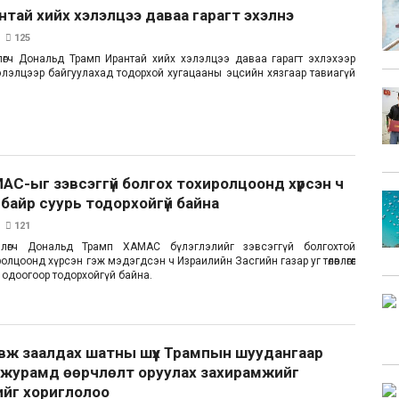
нтай хийх хэлэлцээ даваа гарагт эхэлнэ
125
лөгч Дональд Трамп Ирантай хийх хэлэлцээ даваа гарагт эхлэхээр
гөөд хэлэлцээр байгуулахад тодорхой хугацааны эцсийн хязгаар тавиагүй
АС-ыг зэвсэггүй болгох тохиролцоонд хүрсэн ч
байр суурь тодорхойгүй байна
121
йлөгч Дональд Трамп ХАМАС бүлэглэлийг зэвсэггүй болгохтой
олцоонд хүрсэн гэж мэдэгдсэн ч Израилийн Засгийн газар уг төлөвлөгөөг
 одоогоор тодорхойгүй байна.
вж заалдах шатны шүүх Трампын шуудангаар
х журамд өөрчлөлт оруулах захирамжийг
хийг хориглолоо