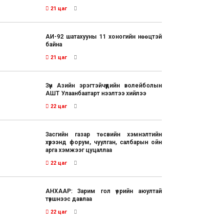
21 цаг
АИ-92 шатахууны 11 хоногийн нөөцтэй
байна
21 цаг
Зүүн Азийн эрэгтэйчүүдийн волейболын
АШТ Улаанбаатарт нээлтээ хийлээ
22 цаг
Засгийн газар төсвийн хэмнэлтийн
хүрээнд форум, чуулган, салбарын ойн
арга хэмжээг цуцаллаа
22 цаг
АНХААР: Зарим гол үерийн аюултай
түвшнээс давлаа
22 цаг