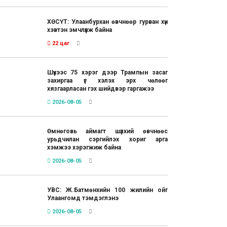
ХӨСҮТ: Улаанбурхан өвчнөөр гурван хүн
хэвтэн эмчлүүлж байна
22 цаг
Шүүхээс 75 хэрэг дээр Трампын засаг
захиргаа үг хэлэх эрх чөлөөг
хязгаарласан гэх шийдвэр гаргажээ
2026-08-05
Өмнөговь аймагт шүлхий өвчнөөс
урьдчилан сэргийлэх хориг арга
хэмжээ хэрэгжиж байна
2026-08-05
УВС: Ж.Батмөнхийн 100 жилийн ойг
Улаангомд тэмдэглэнэ
2026-08-05