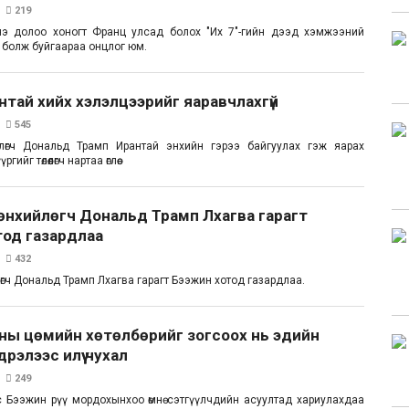
219
нэ долоо хоногт Франц улсад болох "Их 7"-гийн дээд хэмжээний
өн болж буйгаараа онцлог юм.
нтай хийх хэлэлцээрийг яаравчлахгүй
545
йлөгч Дональд Трамп Ирантай энхийн гэрээ байгуулах гэж яарах
ийг төлөөлөгч нартаа өглөө.
өнхийлөгч Дональд Трамп Лхагва гарагт
тод газардлаа
432
өгч Дональд Трамп Лхагва гарагт Бээжин хотод газардлаа.
ны цөмийн хөтөлбөрийг зогсоох нь эдийн
дрэлээс илүү чухал
249
 Бээжин рүү мордохынхоо өмнө сэтгүүлчдийн асуултад хариулахдаа