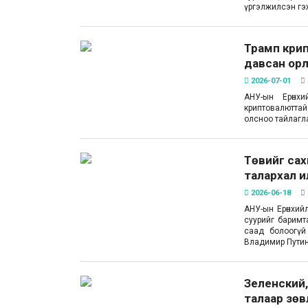
үргэлжилсэн гэ
Трамп кри
давсан орл
2026-07-01
АНУ-ын Ерөнхи
криптовалюттай
олсноо тайлагл
Төвийг сах
талархал 
2026-06-18
АНУ-ын Ерөнхий
суурийг баримт
саад болоогүй
Владимир Путин
Зеленский,
талаар зө