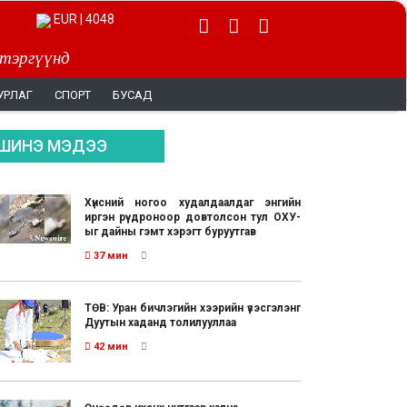
EUR | 4048
 тэргүүнд
УРЛАГ
СПОРТ
БУСАД
ШИНЭ МЭДЭЭ
Хүнсний ногоо худалдаалдаг энгийн
иргэн рүү дроноор довтолсон тул ОХУ-
ыг дайны гэмт хэрэгт буруутгав
37 мин
ТӨВ: Уран бичлэгийн хээрийн үзэсгэлэнг
Дуутын хаданд толилууллаа
42 мин