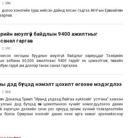
286
 долоо хоногийн турш хийсэн дайнд ялсан гэдгээ АНУ-ын Ерөнхийлөгч
зарлав.
врийн аюулгүй байдлын 9400 ажилтныг
санал гаргав
191
нисэх онгоцны буудлын аюулгүй байдлыг хариуцдаг Тээврийн
ын албаны 60,000 ажилтнаас 9400 гаруйг нь цомхотгож, төсвийн
рбум гаруй ам.доллар танах санал гаргалаа.
ы дэд бүтцэд нэмэлт цохилт өгөхөө мэдэгдлээ
356
лөгч Дональд Трамп “Иранд үлдээд байгаа зүйлсийг устгана” хэмээн
 улсын дэд бүтцэд өгөх цохилтынхоо хүчийг нэмэгдүүлэхээ дахин
й зэрэгцэн дэлхийн олон улс орнууд эрчим хүчний тээвэрлэлтийн
м болох Ормузын хоолойг дахин нээх арга замыг эрэлхийлсээр