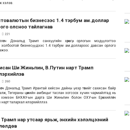
ж хэлэв.
птовалютын бизнесээс 1.4 тэрбум ам.доллар
ого олсноо тайлагнав
221
йлөгч Дональд Трамп санхүүгийн хөрөнгө, орлогын мэдүүлэгтээ
 холбоотой бизнесүүдээс 1.4 тэрбум ам.доллароос давсан орлого
ажээ.
исан Ши Жиньпин, В.Путин нарт Трамп
илэрхийлэв
260
лөгч Дональд Трамп Ирантай хийсэн дайны үеэр төвийг сахисан байр
алж, Тегераны цөмийн амбицыг таслан зогсоох хүчин чармайлтад нь
 хэмээн БНХАУ-ын дарга Ши Жиньпин болон ОХУ-ын Ерөнхийлөгч
 нарт талархал илэрхийллээ.
 Трамп нар утсаар ярьж, энхийн хэлэлцээний
влөлдөв