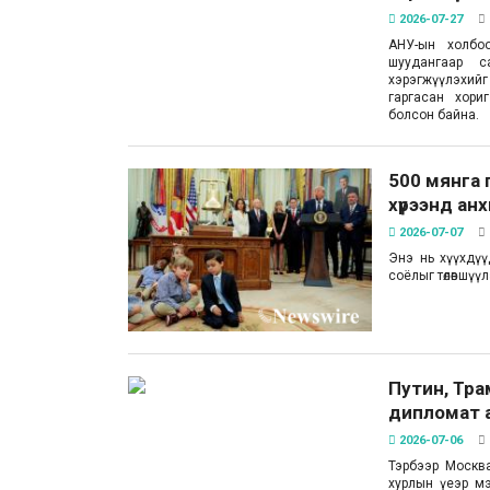
2026-07-27
АНУ-ын холбо
шуудангаар с
хэрэгжүүлэхийг 
гаргасан хори
болсон байна.
500 мянга 
хүрээнд ан
2026-07-07
Энэ нь хүүхдүүд
соёлыг төлөвшүүл
Путин, Тра
дипломат 
2026-07-06
Тэрбээр Москва
хурлын үеэр м