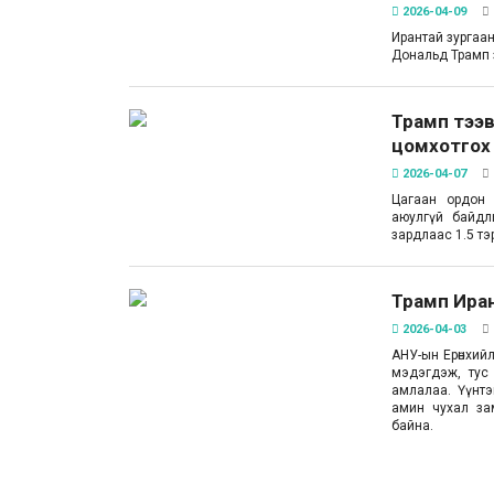
2026-04-09
Ирантай зургаан
Дональд Трамп 
Трамп тээ
цомхотгох 
2026-04-07
Цагаан ордон 
аюулгүй байдл
зардлаас 1.5 тэ
Трамп Иран
2026-04-03
АНУ-ын Ерөнхий
мэдэгдэж, тус
амлалаа. Үүнтэ
амин чухал за
байна.