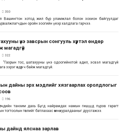
350
л Вашингтон хотод жил бүр уламжлал болон зохион байгуулдаг
урвалжлагчдын оройн зоогийн үеэр халдлага гарчээ.
ахууны үнэ завсрын сонгууль хүртэл өндөр
ж магадгүй
322
 “Газрын тос, шатахууны үнэ одоогийнхтой адил, эсвэл магадгүй
га зэрэг өндөр ч байж магадгүй.
пын дайны эрх мэдлийг хязгаарлах оролдлогыг
соов
196
өлөгчдийн танхим дахь Бүгд найрамдах намын гишүүд пүрэв гарагт
 тогтоолын төслийг батлахаас өмнө хуралдааныг дуусгажээ.
ны дайнд ялснаа зарлав