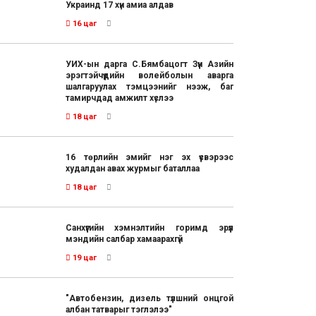
Украинд 17 хүн амиа алдав
16 цаг
УИХ-ын дарга С.Бямбацогт Зүүн Азийн
эрэгтэйчүүдийн волейболын аварга
шалгаруулах тэмцээнийг нээж, баг
тамирчдад амжилт хүслээ
18 цаг
16 төрлийн эмийг нэг эх үүсвэрээс
худалдан авах журмыг баталлаа
18 цаг
Санхүүгийн хэмнэлтийн горимд эрүүл
мэндийн салбар хамаарахгүй
19 цаг
"Автобензин, дизель түлшний онцгой
албан татварыг тэглэлээ"