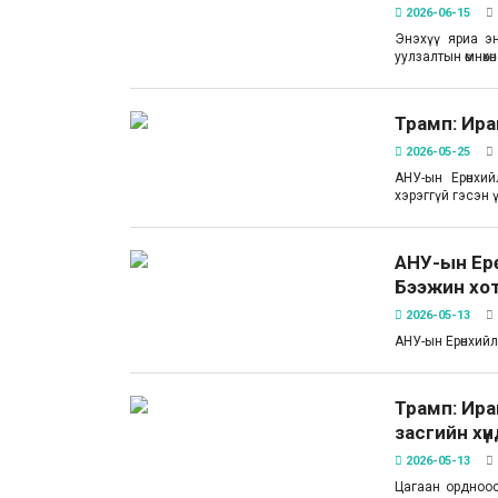
2026-06-15
Энэхүү яриа э
уулзалтын өмнөх
Трамп: Ира
2026-05-25
АНУ-ын Ерөнхи
хэрэггүй гэсэн үүрг
АНУ-ын Ер
Бээжин хо
2026-05-13
АНУ-ын Ерөнхийл
Трамп: Ира
засгийн хүн
2026-05-13
Цагаан ордноос