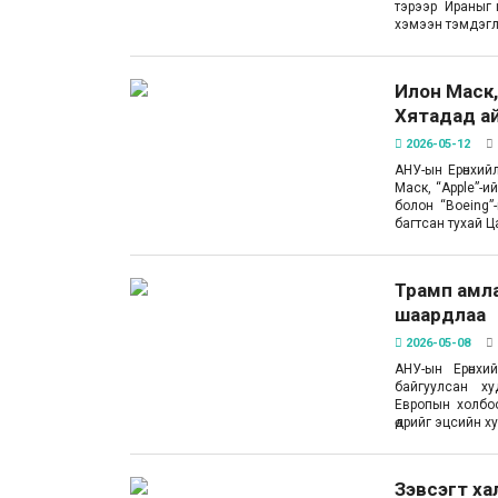
тэрээр Ираныг ц
хэмээн тэмдэгл
Илон Маск,
Хятадад а
2026-05-12
АНУ-ын Ерөнхий
Маск, “Apple”-и
болон “Boeing”-
багтсан тухай 
Трамп амла
шаардлаа
2026-05-08
АНУ-ын Ерөнхи
байгуулсан ху
Европын холбо
өдрийг эцсийн х
Зэвсэгт ха