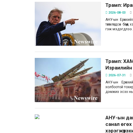
Трамп: Ира
2026-08-03
АНУ-ын Ерөнхий
төлөвлөгдсөн бө
гэж мэдэгдлээ.
Трамп: ХАМ
Израилийн 
2026-07-31
АНУ-ын Ерөнхи
холбоотой тохир
дэмжих эсэх нь
АНУ-ын да
санал өгө
хэрэгжүүлэ