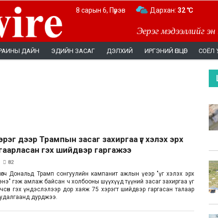
8 сарын 6, Пүрэв
Дархан:
32 ℃
Эерэг мэдээллийг эн
РАИНЫ ДАЙН
ЭДИЙН ЗАСАГ
ДЭЛХИЙ
ИРГЭНИЙ ӨНЦӨГ
СОЁЛ 
хэрэг дээр Трампын засаг захиргаа үг хэлэх эрх
гаарласан гэх шийдвэр гаргажээ
82
лөгч Дональд Трамп сонгуулийн кампанит ажлын үеэр "үг хэлэх эрх
ргээнэ" гэж амлаж байсан ч холбооны шүүхүүд түүний засаг захиргаа үг
өрчсөн гэх үндэслэлээр дор хаяж 75 хэрэгт шийдвэр гаргасан талаар
 судалгаанд дурджээ.