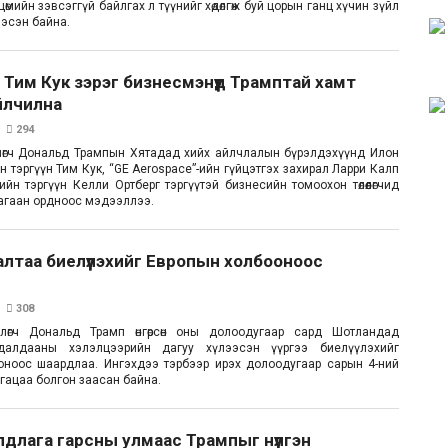
өмийн зэвсэггүй байлгах л түүнийг хөдөлгөж буй цорын ганц хүчин зүйл
эсэн байна.
 Тим Кук зэрэг бизнесмэнүүд Трамптай хамт
йлчилна
294
лөгч Дональд Трампын Хятадад хийх айлчлалын бүрэлдэхүүнд Илон
йн тэргүүн Тим Кук, “GE Aerospace”-ийн гүйцэтгэх захирал Ларри Калп
ийн тэргүүн Келли Ортберг тэргүүтэй бизнесийн томоохон төлөөлөгчид
Цагаан ордноос мэдээллээ.
лтаа биелүүлэхийг Европын холбооноос
308
йлөгч Дональд Трамп өнгөрсөн оны долоодугаар сард Шотландад
далдааны хэлэлцээрийн дагуу хүлээсэн үүргээ биелүүлэхийг
оноос шаардлаа. Ингэхдээ тэрбээр ирэх долоодугаар сарын 4-ний
угацаа болгон заасан байна.
лдлага гарсны улмаас Трампыг нүүлгэн