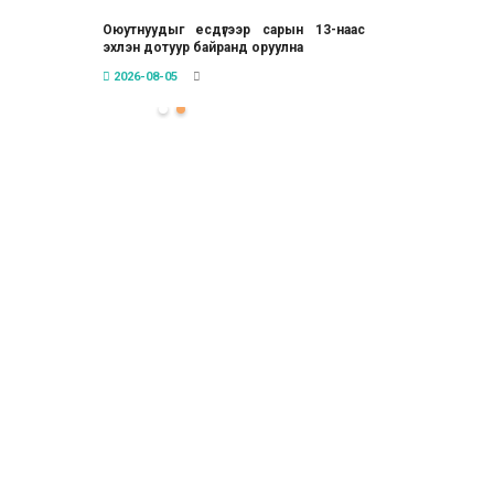
Оюутнуудыг есдүгээр сарын 13-наас
эхлэн дотуур байранд оруулна
2026-08-05