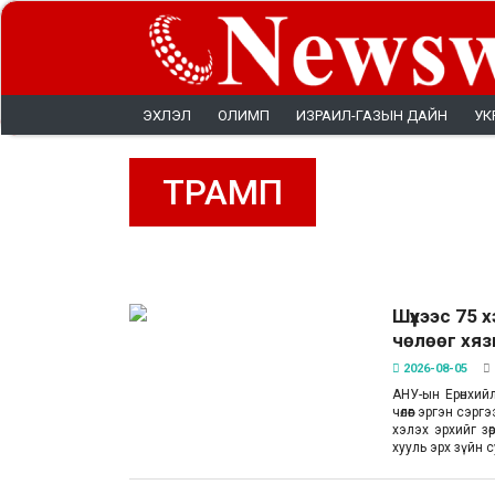
ЭХЛЭЛ
ОЛИМП
ИЗРАИЛ-ГАЗЫН ДАЙН
УК
ТРАМП
Шүүхээс 75 
чөлөөг хяз
2026-08-05
АНУ-ын Ерөнхий
чөлөөг эргэн сэ
хэлэх эрхийг з
хууль эрх зүйн