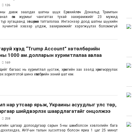
126
оны давж заалдах шатны шүүх Ерөнхийлөгч Дональд Трампын
анал өгөх журмыг чангатгах тухай захирамжийг 23 мужид
түр хугацаанд зөвшөөрөхөөс татгалзлаа. Ингэснээр доод шатны шүүхийн
г хүчинтэй хэвээр үлдэж, захирамжийг хэрэгжүүлэх боломжгүй
гаруй хүүхэд “Trump Account” хөтөлбөрийн
хны 1000 ам.долларын хуримтлалаа авлаа
169
ийг багаас нь хуримтлал үүсгэж, хөрөнгийн зах зээлд хөрөнгө оруулах
эх зорилготой шинэ хөтөлбөрийн эхний шат юм.
мп нар утсаар ярьж, Украины асуудлыг улс төр,
аргаар шийдвэрлэх шаардлагатайг онцолжээ
258
гийн цагаар долоодугаар сарын 5-ны шөнө болсон хэвлэлийн бага
эдээлэхдээ, АНУ-ын талын хүсэлтээр болсон яриа 1 цаг 25 минут