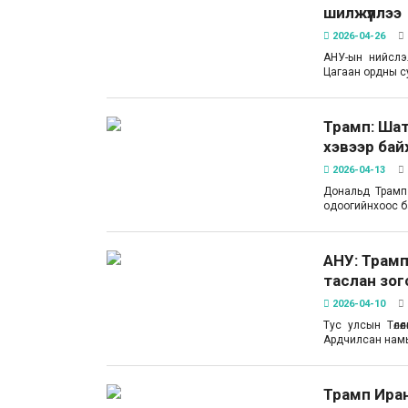
шилжүүллээ
2026-04-26
АНУ-ын нийслэ
Цагаан ордны с
Трамп: Шат
хэвээр бай
2026-04-13
Дональд Трамп
одоогийнхоос ба
АНУ: Трам
таслан зог
2026-04-10
Тус улсын Төлө
Ардчилсан намын
Трамп Ира