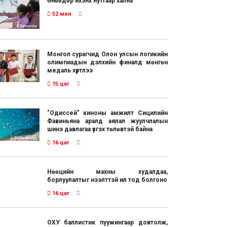
Өнөөдөр ихэнх нутгаар хална
52 мин
Монгол сурагчид Олон улсын логикийн
олимпиадын дэлхийн финалд мөнгөн
медаль хүртлээ
15 цаг
"Одиссей" киноны амжилт Сицилийн
Фавиньяна аралд аялал жуулчлалын
шинэ давлагаа үүсгэх төлөвтэй байна
16 цаг
Нөөцийн махны худалдаа,
борлуулалтыг нээлттэй ил тод болгоно
16 цаг
ОХУ баллистик пуужингаар довтолж,