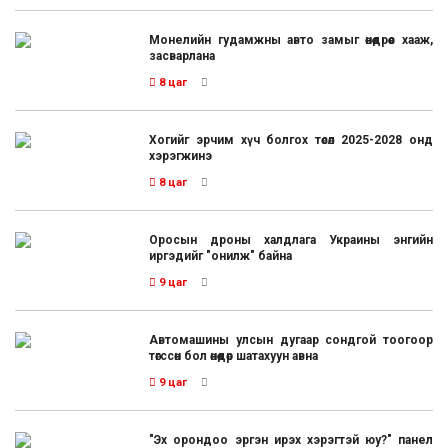
Монелийн гудамжны авто замыг өнөөдрөөс хааж,
засварлана
8 цаг
Хогийг эрчим хүч болгох төсөл 2025-2028 онд
хэрэгжинэ
8 цаг
Оросын дроны халдлага Украины энгийн
иргэдийг "онилж" байна
9 цаг
Автомашины улсын дугаар сондгой тоогоор
төгссөн бол өнөөдөр шатахуун авна
9 цаг
"Эх орондоо эргэн ирэх хэрэгтэй юу?" панел