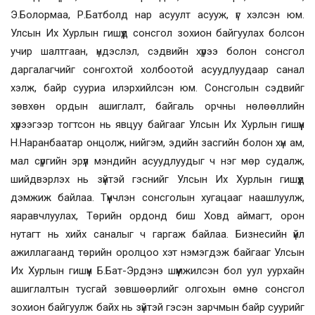
Э.Болормаа, Р.Батболд нар асуулт асууж, үг хэлсэн юм.
Улсын Их Хурлын гишүүд сонсгол зохион байгуулах болсон
учир шалтгаан, үндэслэл, сэдвийн хүрээ болон сонсгол
даргалагчийг сонгохтой холбоотой асуудлуудаар санал
хэлж, байр сууриа илэрхийлсэн юм. Сонсголын сэдвийг
зөвхөн ордын ашиглалт, байгаль орчны нөлөөллийн
хүрээгээр тогтсон нь явцуу байгааг Улсын Их Хурлын гишүүн
Н.Наранбаатар онцолж, нийгэм, эдийн засгийн болон хүн ам,
мал сүргийн эрүүл мэндийн асуудлуудыг ч нэг мөр судалж,
шийдвэрлэх нь зүйтэй гэснийг Улсын Их Хурлын гишүүд
дэмжиж байлаа. Түүнчлэн сонсголын хугацааг наашлуулж,
яаравчлуулах, Төрийн ордонд биш Ховд аймагт, орон
нутагт нь хийх саналыг ч гаргаж байлаа. Бизнесийн үйл
ажиллагаанд төрийн оролцоо хэт нэмэгдэж байгааг Улсын
Их Хурлын гишүүн Б.Бат-Эрдэнэ шүүмжилсэн бол уул уурхайн
ашиглалтын тусгай зөвшөөрлийг олгохын өмнө сонсгол
зохион байгуулж байх нь зүйтэй гэсэн зарчмын байр суурийг