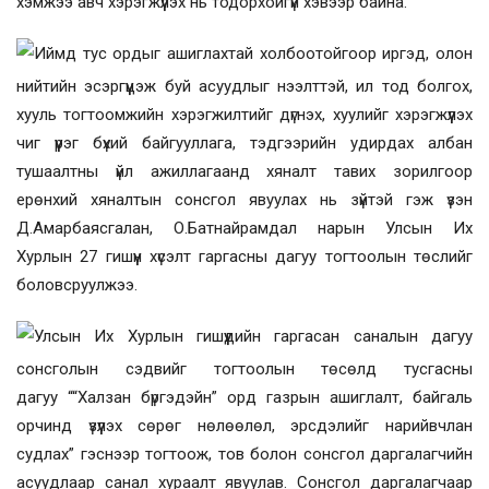
хэмжээ авч хэрэгжүүлэх нь тодорхойгүй хэвээр байна.
Иймд тус орд
ыг
ашиглах
тай холбоотой
гоор
иргэд
,
олон
нийтийн
эсэргүүцэж буй
асуудлыг нээлттэй
,
ил тод болгох,
хууль тогтоомжийн хэрэгжилтийг дүгнэх, хуулийг хэрэгжүүлэх
чиг үүрэг бүхий байгууллага, тэдгээрийн удирдах албан
тушаалтны үйл ажиллагаанд хяналт тавих зорилгоор
ерөнхий хяналтын сонсгол
явуулах
нь зүйтэй гэж үзэн
Д.Амарбаясгалан, О.Батнайрамдал нарын
Улсын Их
Хурлын
27 гишүүн хүсэлт гаргасны дагуу тогтоолын төслийг
боловсруулжээ.
Улсын Их Хурлын гишүүдийн гаргасан саналын дагуу
сонсголын сэдвийг тогтоолын төсөлд тусгасны
дагуу
““Халзан бүргэдэйн” орд газрын ашиглалт, байгаль
орчинд үзүүлэх сөрөг нөлөөлөл, эрсдэлийг нарийвчлан
судлах”
гэснээр тогтоож, тов болон сонсгол даргалагчийн
асуудлаар санал хураалт явуулав. Сонсгол даргалагчаар