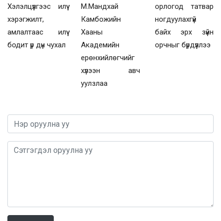
Хэлэлцүүлгээс илүү
М.Мандхай
орлогод татвар
хэрэгжилт,
Камбожийн
ногдуулахгүй
амлалтаас илүү
Хааны
байх эрх зүйн
бодит үр дүн чухал
Академийн
орчныг бүрдүүллээ
ерөнхийлөгчийг
хүлээн авч
уулзлаа
0 / 1000