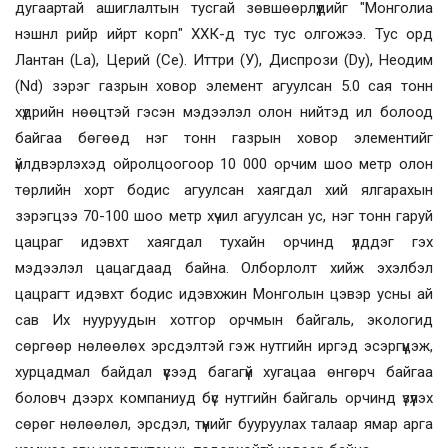
дугаартай ашиглалтын тусгай зөвшөөрлүүдийг "Монголиа
нэшнл рийр ийрт корп" ХХК-
д
тус тус
олгожээ
. Тус
орд
Лантан (La), Церий (Се). Иттри (У), Диспрози (Dy), Неодим
(Nd) зэрэг газрын ховор элемент агуулсан 5
.0
сая тонн
хүдрийн нөөцтэй
гэсэн мэдээлэл олон нийтэд ил болоод
байгаа бөгөөд
нэг тонн газрын ховор элементийг
үйлдвэрлэхэд ойролцоогоор 10
000 орчим шоо метр олон
төрлийн хорт бодис агуулсан хаягдал хий ялгарахын
зэрэгцээ 70-100 шоо метр хүчил агуулсан ус, нэг тонн гаруй
цацраг идэвхт хаягдал тухайн орчинд үлддэг
гэх
мэдээлэл
цацагдаад
байна. О
лборлолт хийж эхэлбэл
цацрагт идэвхт бодис идэвхжин Монголын цэвэр усны ай
сав Их нууруудын хотгор орчмын байгаль
,
экологид
сөргөөр нөлөөлөх эрсдэлтэй гэ
ж
нутгийн иргэд эсэргүүцэ
ж
,
хурцадмал байдал үүс
ээд
багагүй хугацаа өнгөр
ч байгаа
боловч дээрх компаниуд
бүс нутгийн байгаль орчинд үзүүлэх
сөрөг нөлөөлөл, эрсдэл, түүнийг бууруулах талаар ямар арга