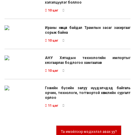
хэлэлцүүлэг боллоо
10 цаг
Ираны нөхцөл байдал Трампын засаг захиргааг
сорьж байна
10 цаг
АНУ Хятадын технологийн импортыг
хязгаарлах бодлогоо хамгаалав
10 цаг
Говийн бүсийн залуу нүүдэлчдэд байгаль
орчин, технологи, тогтвортой хөгжлийн сургалт
орлоо
11 цаг
Та имэйлээр мэдээлэл авах уу?