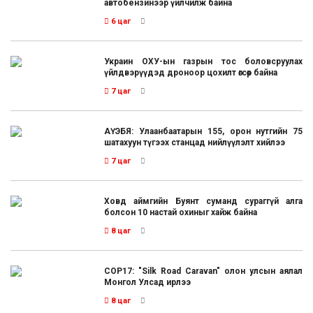
автобензинээр үйлчилж байна
6 цаг
Украин ОХУ-ын газрын тос боловсруулах
үйлдвэрүүдэд дроноор цохилт өгсөөр байна
7 цаг
АҮЭБЯ: Улаанбаатарын 155, орон нутгийн 75
шатахуун түгээх станцад нийлүүлэлт хийлээ
7 цаг
Ховд аймгийн Буянт суманд сураггүй алга
болсон 10 настай охиныг хайж байна
8 цаг
COP17: "Silk Road Caravan" олон улсын аялал
Монгол Улсад ирлээ
8 цаг