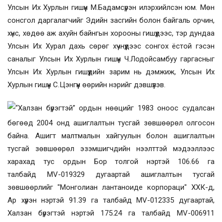
Улсын Их Хурлын гишүүн М.Бадамсүрэн илэрхийлсэн юм. Мөн
сонсгол даргалагчийг Эдийн засгийн болон байгаль орчин,
хүнс, хөдөө аж ахуйн байнгын хорооны гишүүдээс, тэр дундаа
Улсын Их Хурал дахь сөрөг хүчнүүдээс сонгох ёстой гэсэн
саналыг Улсын Их Хурлын гишүүн Ч.Лодойсамбуу гаргасныг
Улсын Их Хурлын гишүүдийн зарим нь дэмжиж, Улсын Их
Хурлын гишүүн С.Цэнгүүн өөрийн нэрийг дэвшүүлэв.
“
Халзан бүрэгтэй
”
ордын нөөцийг 1983 оноос судал
сан
бөгөөд
2004 он
д
ашиглалтын тусгай зөвшөөрөл олгосон
байна. Ашигт малтмалын хайгуулын болон ашиглалтын
тусгай зөвшөөрөл эзэмшигчдийн нээлттэй мэдээллээс
харахад
тус
ордын Бор толгой нэртэй 106.66 га
талбай
д
MV-019329 дугаартай ашиглалтын тусгай
зөвшөөрлийг "Монголиан лантаноиде корпораци" ХХК
-д
,
Ар хүрэн нэртэй 91.39 га талбай
д
MV-012335 дугаартай,
Халзан бүрэгтэй нэртэй 175.24 га талбай
д
МV-006911