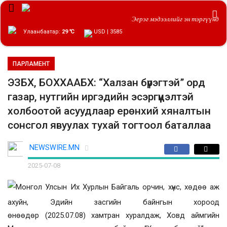
Эерэг мэдээллийг эн тэргүүнд
Улаанбаатар:
29 ℃
USD | 3585
ПАРЛАМЕНТ
ЭЗБХ, БОХХААБХ: “Халзан бүрэгтэй” орд
газар, нутгийн иргэдийн эсэргүүцэлтэй
холбоотой асуудлаар ерөнхий хяналтын
сонсгол явуулах тухай тогтоол баталлаа
NEWSWIRE.MN
2025-07-08
Монгол Улсын Их Хурлын Байгаль орчин, хүнс, хөдөө аж
ахуйн, Эдийн засгийн байнгын хороод
өнөөдөр
(202
5.07.08
)
хамтран хуралдаж, Ховд аймгийн