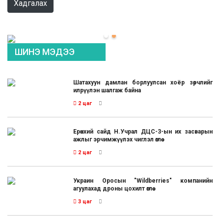
Хадгалах
ШИНЭ МЭДЭЭ
Шатахуун дамлан борлуулсан хоёр зөрчлийг
илрүүлэн шалгаж байна
2 цаг
Ерөнхий сайд Н.Учрал ДЦС-3-ын их засварын
ажлыг эрчимжүүлэх чиглэл өглөө
2 цаг
Украин Оросын "Wildberries" компанийн
агуулахад дроны цохилт өглөө
3 цаг