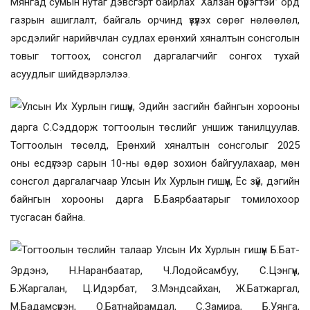
Мянгад сумын нутаг дэвсгэрт байрлах
“Халзан бүр
эгт
эй” орд
газрын ашиглалт, байгаль орчинд үзүүлэх сөрөг нөлөөлөл,
эрсдэлийг нарийвчлан судлах
ерөнхий хяналтын сонсголын
товыг тогтоох, сонсгол даргалагчийг сонгох тухай
асуудлыг шийдвэрлэлээ.
Улсын Их Хурлын гишүүн, Эдийн засгийн байнгын хорооны
дарга С.Сэддорж тогтоолын төслийг уншиж танилцуулав.
Тогтоолын төсөлд,
Ерөнхий хяналтын сонсголыг 2025
оны
есдүгээр
сарын
10-
ны өдөр зохион байгуулах
аар, мөн
сонсгол даргалагчаар Улсын Их Хурлын гишүүн, Ёс зүй, дэгийн
байнгын хорооны дарга Б.Баярбаатарыг томилохоор
тусгасан байна.
Тогтоолын төслийн талаар Улсын Их Хурлын гишүүн Б.Бат-
Эрдэнэ, Н.Наранбаатар, Ч.Лодойсамбуу, С.Цэнгүүн,
Б.Жаргалан, Ц.Идэрбат, З.Мэндсайхан, Ж.Батжаргал,
М.Бадамсүрэн, О.Батнайрамдал, С.Замира, Б.Уянга,