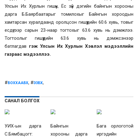
Улсын Их Хурлын гишүүн, Ёс зүй дэгийн байнгын хорооны
дарга Б.Баярбаатарыг томилохыг Байнгын хороодын
хамтарсан хуралдаанд оролцсон гишүүдийн 60.6 хувь, товыг
есдүгээр сарын 23-наар тогтохыг 63.6 хувь нь дэмжлээ.
Тогтоолыг гишүүдийн 63.6 хувь нь дэмжсэнээр
батлагдав
гэж Улсын Их Хурлын Хэвлэл мэдээллийн
газраас мэдээллээ.
#
, #
,
БОХХААБХ
ЭЗБХ
САНАЛ БОЛГОХ
УИХ-ын дарга
Байнгын
Бага орлоготой
С.Бямбацогт:
хорооны дарга
иргэдийн