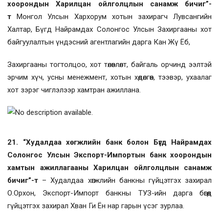
хоорондын Харилцан ойлголцлын санамж бичиг”-
т
Монгол Улсын Хархорум хотын захирагч Лувсангийн
Халтар, Бүгд Найрамдах Солонгос Улсын Захиргааны хот
байгуулалтын үндэсний агентлагийн дарга Кан Жү Ёб,
Захиргааны тогтолцоо, хот төлөвлөлт, байгаль орчинд ээлтэй
эрчим хүч, усны менежмент, хотын хөдөлгөөн, тээвэр, ухаалаг
хот зэрэг чиглэлээр хамтран ажиллана.
21. “Худалдаа хөгжлийн банк болон Бүгд Найрамдах
Солонгос Улсын Экспорт-Импортын банк хоорондын
хамтын ажиллагааны Харилцан ойлголцлын санамж
бичиг”-т
– Худалдаа хөгжлийн банкны гүйцэтгэх захирал
О.Орхон, Экспорт-Импорт банкны ТУЗ-ийн дарга бөгөөд
гүйцэтгэх захирал Хван Ги Ён нар гарын үсэг зурлаа.