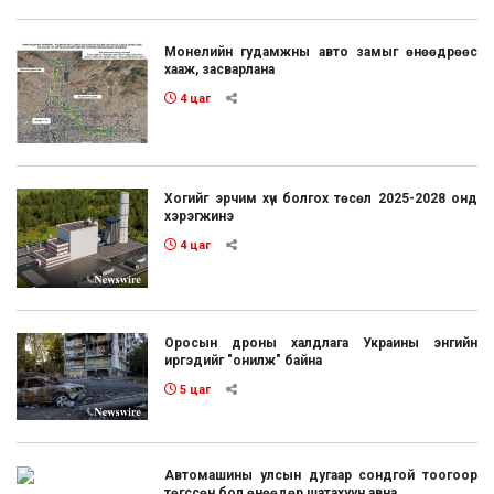
Монелийн гудамжны авто замыг өнөөдрөөс
хааж, засварлана
4 цаг
Хогийг эрчим хүч болгох төсөл 2025-2028 онд
хэрэгжинэ
4 цаг
Оросын дроны халдлага Украины энгийн
иргэдийг "онилж" байна
5 цаг
Автомашины улсын дугаар сондгой тоогоор
төгссөн бол өнөөдөр шатахуун авна