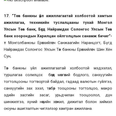
17. “Төв банкны үйл ажиллагаатай холбоотой хамтын
ажиллагаа, техникийн туслалцааны тухай Монгол
Улсын Төв банк, Бүгд Найрамдах Солонгос Улсын Төв
банк хоорондын Харилцан ойлголцлын санамж бичиг”-
т
Монголбанкны Ерөнхийлөгч Санжаагийн Наранцогт, Бүгд
Найрамдах Солонгос Улсын Төв банкны Ерөнхийлөгч Шин Хён
Сун,
Төв банкны үйл ажиллагаатай холбоотой мэдээлэл,
туршлагаа солилцох бөгөөд мөнгөний бодлого, санхүүгийн
тогтолцооны тогтвортой байдал, гадаад валютын гүйлгээ,
санхүүгийн зах зээл, төлбөр тооцооны тогтолцоо, макро
эдийн засгийн засаг, урьдчилан тооцоолол, дүн
шинжилгээ, хүний нөөцийн хөгжил, дижитал болон хиймэл
оюуны ашиглалтын чиглэлээр хамтран ажиллана.