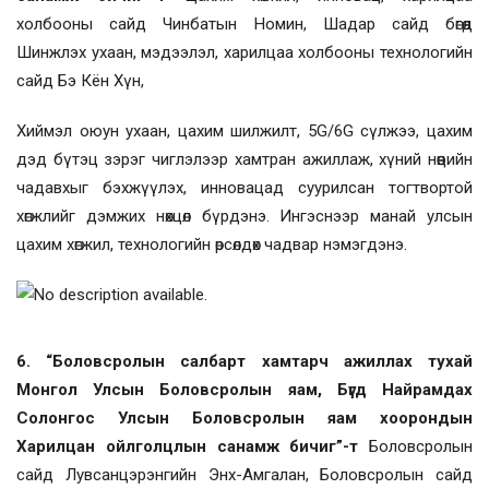
холбооны сайд Чинбатын Номин, Шадар сайд бөгөөд
Шинжлэх ухаан, мэдээлэл, харилцаа холбооны технологийн
сайд Бэ Кён Хүн,
Хиймэл оюун ухаан, цахим шилжилт, 5G/6G сүлжээ, цахим
дэд бүтэц зэрэг чиглэлээр хамтран ажиллаж, хүний нөөцийн
чадавхыг бэхжүүлэх, инновацад суурилсан тогтвортой
хөгжлийг дэмжих нөхцөл бүрдэнэ. Ингэснээр манай улсын
цахим хөгжил, технологийн өрсөлдөх чадвар нэмэгдэнэ.
6. “Боловсролын салбарт хамтарч ажиллах тухай
Монгол Улсын Боловсролын яам, Бүгд Найрамдах
Солонгос Улсын Боловсролын яам хоорондын
Харилцан ойлголцлын санамж бичиг”-т
Боловсролын
сайд Лувсанцэрэнгийн Энх-Амгалан, Боловсролын сайд