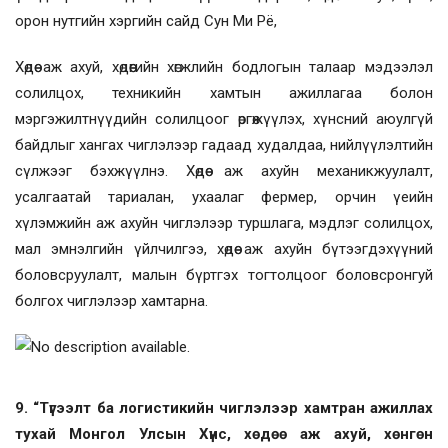
орон нутгийн хэргийн сайд Сун Ми Рё,
Хөдөө аж ахуй, хөдөөгийн хөгжлийн бодлогын талаар мэдээлэл
солилцох, техникийн хамтын ажиллагаа болон
мэргэжилтнүүдийн солилцоог өргөжүүлэх, хүнсний аюулгүй
байдлыг хангах чиглэлээр гадаад худалдаа, нийлүүлэлтийн
сүлжээг бэхжүүлнэ. Хөдөө аж ахуйн механикжуулалт,
усалгаатай тариалан, ухаалаг фермер, орчин үеийн
хүлэмжийн аж ахуйн чиглэлээр туршлага, мэдлэг солилцох,
мал эмнэлгийн үйлчилгээ, хөдөө аж ахуйн бүтээгдэхүүний
боловсруулалт, малын бүртгэх тогтолцоог боловсронгуй
болгох чиглэлээр хамтарна.
9. “Түгээлт ба логистикийн чиглэлээр хамтран ажиллах
тухай Монгол Улсын Хүнс, хөдөө аж ахуй, хөнгөн