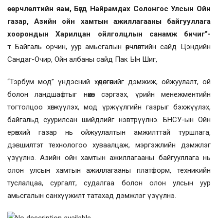
өөрчлөлтийн яам, Бүгд Найрамдах Солонгос Улсын Ойн
газар, Азийн ойн хамтын ажиллагааны байгууллага
хоорондын Харилцан ойлголцлын санамж бичиг”-
т
Байгаль орчин, уур амьсгалын өөрчлөлтийн сайд Цэндийн
Сандаг-Очир, Ойн албаны сайд Пак Ын Шиг,
“Тэрбум мод” үндэсний хөдөлгөөнийг дэмжиж, ойжуулалт, ой
болон ландшафтыг нөхөн сэргээх, үрийн менежментийн
тогтолцоо хөгжүүлэх, мод үржүүлгийн газрыг бэхжүүлэх,
байгальд суурилсан шийдлийг нэвтрүүлнэ. БНСУ-ын Ойн
ерөнхий газар нь ойжуулалтын амжилттай туршлага,
дэвшилтэт технологоо хуваалцаж, мэргэжлийн дэмжлэг
үзүүлнэ. Азийн ойн хамтын ажиллагааны байгууллага нь
олон улсын хамтын ажиллагааны платформ, техникийн
туслалцаа, сургалт, судалгаа болон олон улсын уур
амьсгалын санхүүжилт татахад дэмжлэг үзүүлнэ.