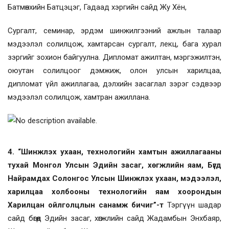
Батмөнхийн Батцэцэг, Гадаад хэргийн сайд Жу Хён,
Сургалт, семинар, эрдэм шинжилгээний ажлын талаар
мэдээлэл солилцож, хамтарсан сургалт, лекц, бага хурал
зэргийг зохион байгуулна. Дипломат ажилтан, мэргэжилтэн,
оюутан солилцоог дэмжиж, олон улсын харилцаа,
дипломат үйл ажиллагаа, дэлхийн засаглал зэрэг сэдвээр
мэдээлэл солилцож, хамтран ажиллана.
4. “Шинжлэх ухаан, технологийн хамтын ажиллагааны
тухай Монгол Улсын Эдийн засаг, хөгжлийн яам, Бүгд
Найрамдах Солонгос Улсын Шинжлэх ухаан, мэдээлэл,
харилцаа холбооны технологийн яам хоорондын
Харилцан ойлголцлын санамж бичиг”-т
Тэргүүн шадар
сайд бөгөөд Эдийн засаг, хөгжлийн сайд Жадамбын Энхбаяр,