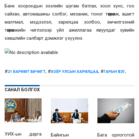
Банк хоорондын зээлийн шугам батлах, хоол хүнс, гоо
сайхан, автомашины сэлбэг, механик, тоног төхөөрөмж, ашигт
малтмал, мэдээлэл, харилцаа холбоо, эмчилгээний
төхөөрөмжийн чиглэлээр үйл ажиллагаа явуулдаг хувийн
хэвшлийн салбарт дэмжлэг үзүүлнэ.
#
, #
, #
,
21 БАРИМТ БИЧИГТ
ХОЁР УЛСЫН ХАРИЛЦАА
ГАРЫН ҮСЭГ
САНАЛ БОЛГОХ
УИХ-ын дарга
Байнгын
Бага орлоготой