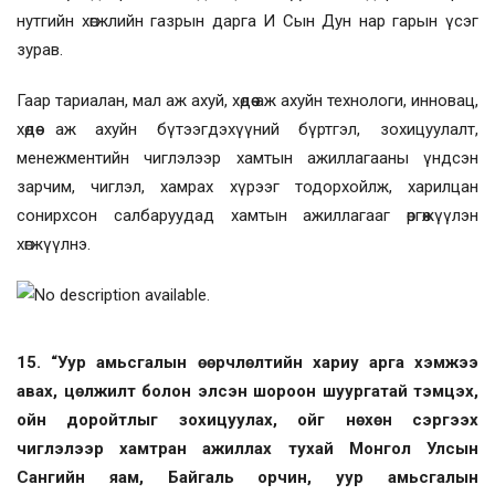
нутгийн хөгжлийн газрын дарга И Сын Дун нар гарын үсэг
зурав.
Гаар тариалан, мал аж ахуй, хөдөө аж ахуйн технологи, инновац,
хөдөө аж ахуйн бүтээгдэхүүний бүртгэл, зохицуулалт,
менежментийн чиглэлээр хамтын ажиллагааны үндсэн
зарчим, чиглэл, хамрах хүрээг тодорхойлж, харилцан
сонирхсон салбаруудад хамтын ажиллагааг өргөжүүлэн
хөгжүүлнэ.
15. “Уур амьсгалын өөрчлөлтийн хариу арга хэмжээ
авах, цөлжилт болон элсэн шороон шуургатай тэмцэх,
ойн доройтлыг зохицуулах, ойг нөхөн сэргээх
чиглэлээр хамтран ажиллах тухай Монгол Улсын
Сангийн яам, Байгаль орчин, уур амьсгалын