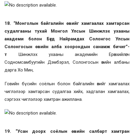
18. “Монголын байгалийн өвийг хамгаалах хамтарсан
судалгааны тухай Монгол Улсын Шинжлэх ухааны
академи болон Бүгд Найрамдах Солонгос Улсын
Солонгосын өвийн алба хоорондын санамж бичиг”-
т
Шинжлэх ухааны академийн Ерөнхийлөгч
Содномсамбуугийн Дэмбэрэл, Солонгосын өвийн албаны
дарга Хо Мин,
Говийн бүсийн соёлын болон байгалийн өвийг хамгаалах
чиглэлээр хамтарсан судалгаа хийх, хадгалан хамгаалах,
сэргээх чиглэлээр хамтран ажиллана.
19. “Усан доорх соёлын өвийн салбарт хамтран