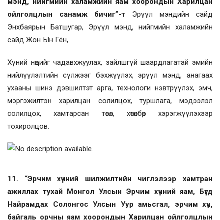
мэнд, нийгмийн халамжийн яам хоорондын Харилцан
ойлголцлын санамж бичиг”-т
Эрүүл мэндийн сайд
Энхбаярын Батшугар, Эрүүл мэнд, нийгмийн халамжийн
сайд Жон Ын Гён,
Хүний нөөцийг чадавхжуулах, зайлшгүй шаардлагатай эмийн
нийлүүлэлтийн сүлжээг бэхжүүлэх, эрүүл мэнд, анагаах
ухааны шинэ дэвшилтэт арга, технологи нэвтрүүлэх, эмч,
мэргэжилтэн харилцан солилцох, туршлага, мэдээлэл
солилцох, хамтарсан төсөл, хөтөлбөр хэрэгжүүлэхээр
тохиролцов.
11. “Эрчим хүчний шилжилтийн чиглэлээр хамтран
ажиллах тухай Монгол Улсын Эрчим хүчний яам, Бүгд
Найрамдах Солонгос Улсын Уур амьсгал, эрчим хүч,
байгаль орчны яам хоорондын Харилцан ойлголцлын