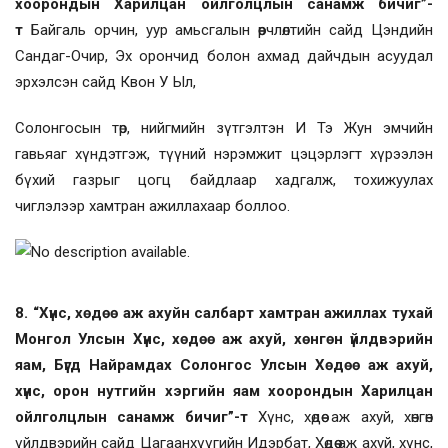
хоорондын Харилцан ойлголцлын санамж бичиг”-
т
Байгаль орчин, уур амьсгалын өөрчлөлтийн сайд Цэндийн
Сандаг-Очир, Эх орончид болон ахмад дайчдын асуудал
эрхэлсэн сайд Квон У Ыл,
Солонгосын төр, нийгмийн зүтгэлтэн И Тэ Жун эмчийн
гавьяаг хүндэтгэж, түүний нэрэмжит цэцэрлэгт хүрээлэн
бүхий газрыг цогц байдлаар хадгалж, тохижуулах
чиглэлээр хамтран ажиллахаар боллоо.
8. “Хүнс, хөдөө аж ахуйн салбарт хамтран ажиллах тухай
Монгол Улсын Хүнс, хөдөө аж ахуй, хөнгөн үйлдвэрийн
яам, Бүгд Найрамдах Солонгос Улсын Хөдөө аж ахуй,
хүнс, орон нутгийн хэргийн яам хоорондын Харилцан
ойлголцлын санамж бичиг”-т
Хүнс, хөдөө аж ахуй, хөнгөн
үйлдвэрийн сайд Цагаанхүүгийн Идэрбат, Хөдөө аж ахуй, хүнс,