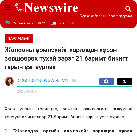
Эерэг мэдээллийг эн тэргүүнд
Улаанбаатар:
29 ℃
USD | 3585
ПАРЛАМЕНТ
Жолооны үнэмлэхийг харилцан хүлээн
зөвшөөрөх тухай зэрэг 21 баримт бичигт
гарын үсэг зурлаа
Э.ХҮСЛЭН/NEWSWIRE.MN
2026-07-09
Хоёр улсын харилцаа, хамтын ажиллагааг өргөжүүлэн
хөгжүүлэх чиглэлээр 21 баримт бичигт гарын үсэг зурлаа.
1. “Жолоодох эрхийн үнэмлэхийг харилцан хүлээн