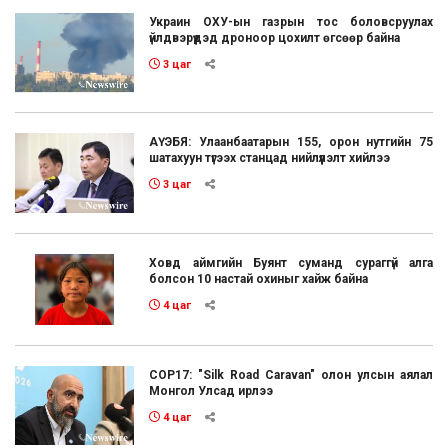
Украин ОХУ-ын газрын тос боловсруулах
үйлдвэрүүдэд дроноор цохилт өгсөөр байна
3 цаг
АҮЭБЯ: Улаанбаатарын 155, орон нутгийн 75
шатахуун түгээх станцад нийлүүлэлт хийлээ
3 цаг
Ховд аймгийн Буянт суманд сураггүй алга
болсон 10 настай охиныг хайж байна
4 цаг
COP17: "Silk Road Caravan" олон улсын аялал
Монгол Улсад ирлээ
4 цаг