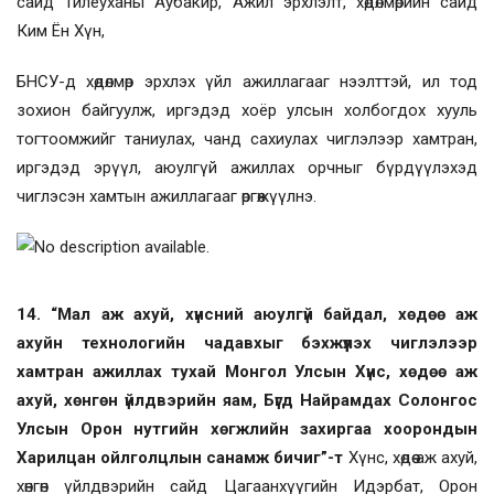
сайд Тилеуханы Аубакир, Ажил эрхлэлт, хөдөлмөрийн сайд
Ким Ён Хүн,
БНСУ-д хөдөлмөр эрхлэх үйл ажиллагааг нээлттэй, ил тод
зохион байгуулж, иргэдэд хоёр улсын холбогдох хууль
тогтоомжийг таниулах, чанд сахиулах чиглэлээр хамтран,
иргэдэд эрүүл, аюулгүй ажиллах орчныг бүрдүүлэхэд
чиглэсэн хамтын ажиллагааг өргөжүүлнэ.
14. “Мал аж ахуй, хүнсний аюулгүй байдал, хөдөө аж
ахуйн технологийн чадавхыг бэхжүүлэх чиглэлээр
хамтран ажиллах тухай Монгол Улсын Хүнс, хөдөө аж
ахуй, хөнгөн үйлдвэрийн яам, Бүгд Найрамдах Солонгос
Улсын Орон нутгийн хөгжлийн захиргаа хоорондын
Харилцан ойлголцлын санамж бичиг”-т
Хүнс, хөдөө аж ахуй,
хөнгөн үйлдвэрийн сайд Цагаанхүүгийн Идэрбат, Орон