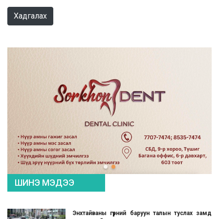
Хадгалах
ШИНЭ МЭДЭЭ
Энхтайваны гүүрний баруун талын туслах замд