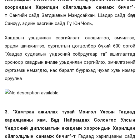
хоорондын Харилцан ойлголцлын санамж бичиг”-
т
Сангийн сайд Загджавын Мэндсайхан, Шадар сайд бөгөөд
Санхүү, эдийн засгийн сайд Гү Юн Чоль,
Хавдрын урьдчилан сэргийлэлт, оношилгоо, эмчилгээ,
эрдэм шинжилгээ, сургалтын цогцолбор бүхий 600 ортой
“Хавдар судлалын үндэсний хоёрдугаар төв” ашиглалтад
орсноор хавдрын өвчлөлөөс урьдчилан сэргийлэх, эмчилгээний
хүртээмж нэмэгдэх, нас баралт буурахад чухал хувь нэмэр
оруулна.
3. “Хамтран ажиллах тухай Монгол Улсын Гадаад
харилцааны яам, Бүгд Найрамдах Солонгос Улсын
Үндэсний дипломатын академи хоорондын Харилцан
ойлголцлын санамж бичиг”-т
Гадаад харилцааны сайд