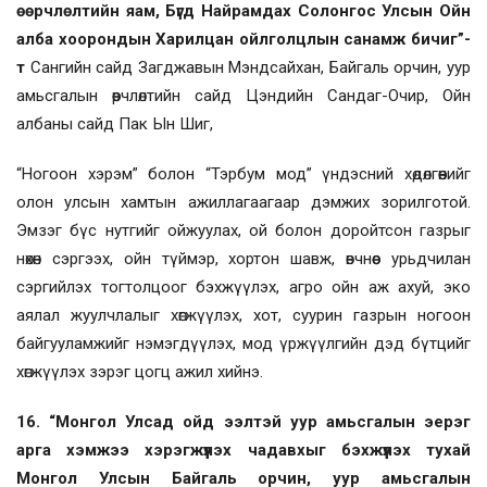
өөрчлөлтийн яам, Бүгд Найрамдах Солонгос Улсын Ойн
алба хоорондын Харилцан ойлголцлын санамж бичиг”-
т
Сангийн сайд Загджавын Мэндсайхан, Байгаль орчин, уур
амьсгалын өөрчлөлтийн сайд Цэндийн Сандаг-Очир, Ойн
албаны сайд Пак Ын Шиг,
“Ногоон хэрэм” болон “Тэрбум мод” үндэсний хөдөлгөөнийг
олон улсын хамтын ажиллагаагаар дэмжих зорилготой.
Эмзэг бүс нутгийг ойжуулах, ой болон доройтсон газрыг
нөхөн сэргээх, ойн түймэр, хортон шавж, өвчнөөс урьдчилан
сэргийлэх тогтолцоог бэхжүүлэх, агро ойн аж ахуй, эко
аялал жуулчлалыг хөгжүүлэх, хот, суурин газрын ногоон
байгууламжийг нэмэгдүүлэх, мод үржүүлгийн дэд бүтцийг
хөгжүүлэх зэрэг цогц ажил хийнэ.
16. “Монгол Улсад ойд ээлтэй уур амьсгалын эерэг
арга хэмжээ хэрэгжүүлэх чадавхыг бэхжүүлэх тухай
Монгол Улсын Байгаль орчин, уур амьсгалын