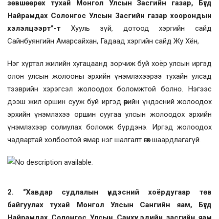
зөвшөөрөх тухай Монгол Улсын Засгийн газар, Бүгд
Найрамдах Солонгос Улсын Засгийн газар хоорондын
хэлэлцээрт”-т
Хууль зүй, дотоод хэргийн сайд
Сайнбуянгийн Амарсайхан, Гадаад хэргийн сайд Жу Хён,
Нэг хүртэл жилийн хугацаанд зорчиж буй хоёр улсын иргэд
олон улсын жолооны эрхийн үнэмлэхээрээ тухайн улсад
тээврийн хэрэгсэл жолоодох боломжтой болно. Нэгээс
дээш жил оршин сууж буй иргэд өөрийн үндэсний жолоодох
эрхийн үнэмлэхээ оршин суугаа улсын жолоодох эрхийн
үнэмлэхээр солиулах боломж бүрдэнэ. Иргэд жолоодох
чадвартай холбоотой ямар нэг шалгалт өгөх шаардлагагүй.
2. “Хавдар судлалын үндэсний хоёрдугаар төв
байгуулах тухай Монгол Улсын Сангийн яам, Бүгд
Найрамдах Солонгос Улсын Санхүү, эдийн засгийн яам