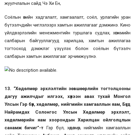
жуулчлалын сайд Чэ Хи Ен,
Соёлын өвийн хадгалалт, хамгаалалт, соёл, урлагийн уран
бүтээлчдийн чиглэлээрх хамтын ажиллагааг дэмжинэ. Кино
үйлдвэрлэлийн менежментийн туршлага судлах, хөгжмийн
салбарын байгууллагууд харилцаа, хамтын ажиллагаа
тогтооход дэмжлэг үзүүлэх болон соёлын бүтээлч
салбарын хамтын ажиллагааг эрчимжүүлнэ.
13. “Хөдөлмөр эрхлэлтийн зөвшөөрлийн тогтолцооны
дагуу ажилчдыг илгээх, хүлээн авах тухай Монгол
Улсын Гэр бүл, хөдөлмөр, нийгмийн хамгааллын яам, Бүгд
Найрамдах Солонгос Улсын Хөдөлмөр эрхлэлт,
хөдөлмөрийн яам хоорондын Харилцан ойлголцлын
санамж бичиг”-т
Гэр бүл, хөдөлмөр, нийгмийн хамгааллын