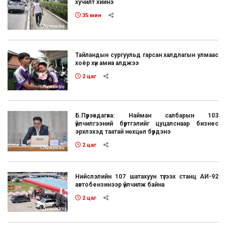
хучилт хийнэ
35 мин
Тайландын сургуульд гарсан халдлагын улмаас
хоёр хүн амиа алджээ
2 цаг
Б.Пүрэвдагва: Найман салбарын 103
үйлчилгээний бүртгэлийг цуцалснаар бизнес
эрхлэхэд таатай нөхцөл бүрдэнэ
2 цаг
Нийслэлийн 107 шатахуун түгээх станц АИ-92
автобензинээр үйлчилж байна
2 цаг