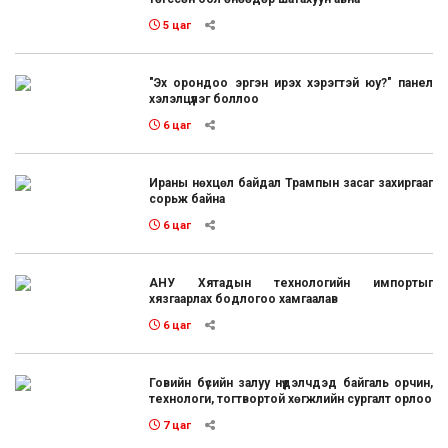
5 цаг
"Эх орондоо эргэн ирэх хэрэгтэй юу?" панел
хэлэлцүүлэг боллоо
6 цаг
Ираны нөхцөл байдал Трампын засаг захиргааг
сорьж байна
6 цаг
АНУ Хятадын технологийн импортыг
хязгаарлах бодлогоо хамгаалав
6 цаг
Говийн бүсийн залуу нүүдэлчдэд байгаль орчин,
технологи, тогтвортой хөгжлийн сургалт орлоо
7 цаг