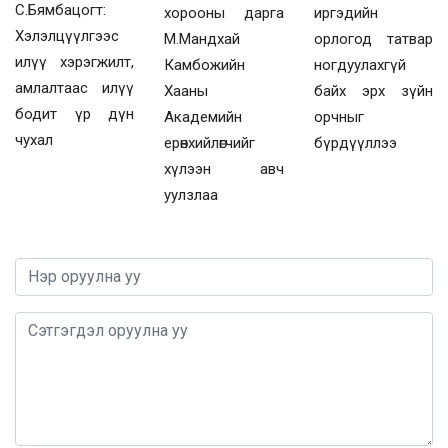
С.Бямбацогт:
хорооны дарга
иргэдийн
Хэлэлцүүлгээс
М.Мандхай
орлогод татвар
илүү хэрэгжилт,
Камбожийн
ногдуулахгүй
амлалтаас илүү
Хааны
байх эрх зүйн
бодит үр дүн
Академийн
орчныг
чухал
ерөнхийлөгчийг
бүрдүүллээ
хүлээн авч
уулзлаа
0 / 1000