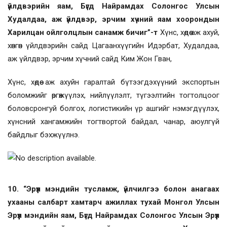
үйлдвэрийн яам, Бүгд Найрамдах Солонгос Улсын
Худалдаа, аж үйлдвэр, эрчим хүчний яам хоорондын
Харилцан ойлголцлын санамж бичиг”-т
Хүнс, хөдөө аж ахуй,
хөнгөн үйлдвэрийн сайд Цагаанхүүгийн Идэрбат, Худалдаа,
аж үйлдвэр, эрчим хүчний сайд Ким Жон Гван,
Хүнс, хөдөө аж ахуйн гаралтай бүтээгдэхүүний экспортын
боломжийг өргөжүүлэх, нийлүүлэлт, түгээлтийн тогтолцоог
боловсронгуй болгох, логистикийн үр ашгийг нэмэгдүүлэх,
хүнсний хангамжийн тогтвортой байдал, чанар, аюулгүй
байдлыг бэхжүүлнэ.
10. “Эрүүл мэндийн тусламж, үйлчилгээ болон анагаах
ухааны салбарт хамтарч ажиллах тухай Монгол Улсын
Эрүүл мэндийн яам, Бүгд Найрамдах Солонгос Улсын Эрүүл