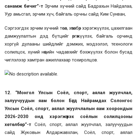
санамж бичиг”-т
Эрчим хүчний сайд Бадрахын Найдалаа,
Уур амьсгал, эрчим хүч, байгаль орчны сайд Ким Сунван,
Сэргээгдэх эрчим хүчний төсөл, хөтөлбөр хэрэгжүүлэх, цахилгаан
дамжуулалтын дэд бүтцийг өргөжүүлэх, байгаль орчинд
хоргүй дулааны шийдлийг дэмжих, мэдээлэл, технологи
солилцох, хүний нөөцийн чадавхийг бэхжүүлэх болон бусад
чиглэлээр хамтран ажиллахаар тохиролцов.
12. “Монгол Улсын Соёл, спорт, аялал жуулчлал,
залуучуудын яам болон Бүгд Найрамдах Солонгос
Улсын Соёл, спорт, аялал жуулчлалын яам хоорондын
2026-2030 онд хэрэгжүүлэх соёлын солилцооны
хөтөлбөр”-т
Соёл, спорт, аялал жуулчлал, залуучуудын
сайд Жуковын Алдаржавхлан, Соёл, спорт, аялал