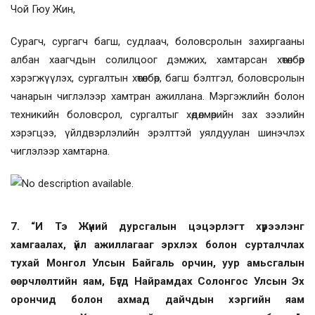
Чой Гюу Жин,
Сурагч, сургагч багш, судлаач, боловсролын захиргааны
албан хаагчдын солилцоог дэмжих, хамтарсан хөтөлбөр
хэрэгжүүлэх, сургалтын хөтөлбөр, багш бэлтгэл, боловсролын
чанарын чиглэлээр хамтран ажиллана. Мэргэжлийн болон
техникийн боловсрол, сургалтыг хөдөлмөрийн зах зээлийн
хэрэгцээ, үйлдвэрлэлийн эрэлттэй уялдуулан шинэчлэх
чиглэлээр хамтарна.
7. “И Тэ Жүний дурсгалын цэцэрлэгт хүрээлэнг
хамгаалах, үйл ажиллагааг эрхлэх болон сурталчлах
тухай Монгол Улсын Байгаль орчин, уур амьсгалын
өөрчлөлтийн яам, Бүгд Найрамдах Солонгос Улсын Эх
орончид болон ахмад дайчдын хэргийн яам