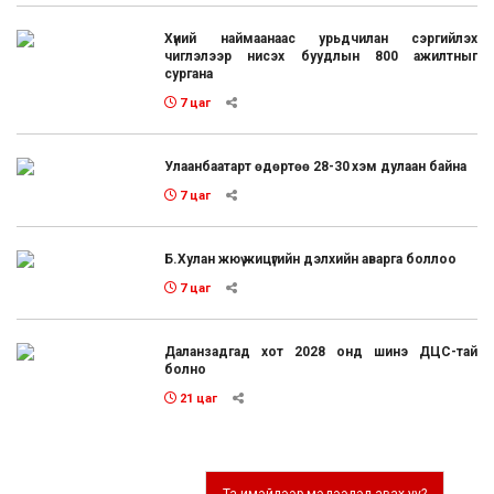
Хүний наймаанаас урьдчилан сэргийлэх
чиглэлээр нисэх буудлын 800 ажилтныг
сургана
7 цаг
Улаанбаатарт өдөртөө 28-30 хэм дулаан байна
7 цаг
Б.Хулан жюү жицүгийн дэлхийн аварга боллоо
7 цаг
Даланзадгад хот 2028 онд шинэ ДЦС-тай
болно
21 цаг