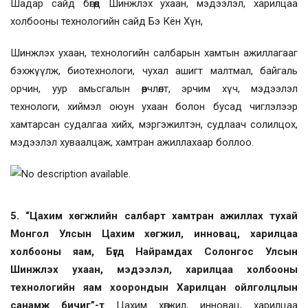
Шадар сайд бөгөөд Шинжлэх ухаан, мэдээлэл, харилцаа
холбооны технологийн сайд Бэ Кён Хүн,
Шинжлэх ухаан, технологийн салбарын хамтын ажиллагааг
бэхжүүлж, биотехнологи, чухал ашигт малтмал, байгаль
орчин, уур амьсгалын өөрчлөлт, эрчим хүч, мэдээлэл
технологи, хиймэл оюун ухаан болон бусад чиглэлээр
хамтарсан судалгаа хийх, мэргэжилтэн, судлаач солилцох,
мэдээлэл хуваалцаж, хамтран ажиллахаар боллоо.
5. “Цахим хөгжлийн салбарт хамтран ажиллах тухай
Монгол Улсын Цахим хөгжил, инновац, харилцаа
холбооны яам, Бүгд Найрамдах Солонгос Улсын
Шинжлэх ухаан, мэдээлэл, харилцаа холбооны
технологийн яам хоорондын Харилцан ойлголцлын
санамж бичиг”-т
Цахим хөгжил, инновац, харилцаа