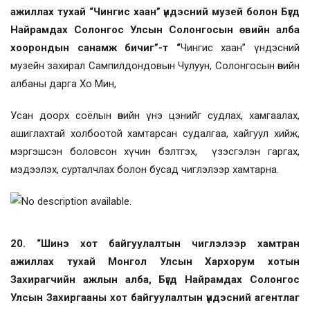
ажиллах тухай “Чингис хаан” үндэсний музей болон Бүгд
Найрамдах Солонгос Улсын Солонгосын өвийн алба
хоорондын санамж бичиг”-т “
Чингис хаан” үндэсний
музейн захирал Сампилдондовын Чулуун, Солонгосын өвийн
албаны дарга Хо Мин,
Усан доорх соёлын өвийн үнэ цэнийг судлах, хамгаалах,
ашиглахтай холбоотой хамтарсан судалгаа, хайгуул хийж,
мэргэшсэн боловсон хүчин бэлтгэх, үзэсгэлэн гаргах,
мэдээлэх, сурталчлах болон бусад чиглэлээр хамтарна.
20. “Шинэ хот байгуулалтын чиглэлээр хамтран
ажиллах тухай Монгол Улсын Хархорум хотын
Захирагчийн ажлын алба, Бүгд Найрамдах Солонгос
Улсын Захиргааны хот байгуулалтын үндэсний агентлаг