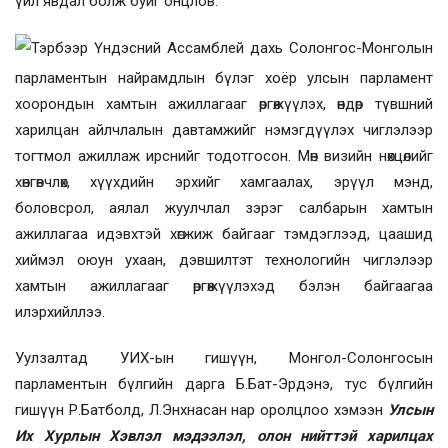
үйл явдал болж буйг онцлов
.
Тэрбээр Үндэсний Ассамблей дахь Солонгос-Монголын
парламентын найрамдлын бүлэг хоёр улсын парламент
хоорондын хамтын ажиллагааг өргөжүүлэх, өндөр түвшний
харилцан айлчлалын давтамжийг нэмэгдүүлэх чиглэлээр
тогтмол ажиллаж ирснийг
тодотгосон
. Мөн визийн нөхцөлийг
хөнгөвчлөх, хүүхдийн эрхийг хамгаалах, эрүүл мэнд,
боловсрол, аялал жуулчлал зэрэг салбарын хамтын
ажиллагаа идэвхтэй хөгжиж байгааг тэмдэглээд, цаашид
хиймэл оюун ухаан, дэвшилтэт технологийн чиглэлээр
хамтын ажиллагааг өргөжүүлэхэд бэлэн байгаагаа
илэрхийллээ.
Уулзалтад УИХ-ын гишүүн, Монгол-Солонгосын
парламентын бүлгийн дарга Б.Бат-Эрдэнэ, тус бүлгийн
гишүүн Р.Батболд, Л.Энхнасан нар оролцлоо хэмээн
Улсын
Их Хурлын Хэвлэл мэдээлэл, олон нийттэй харилцах