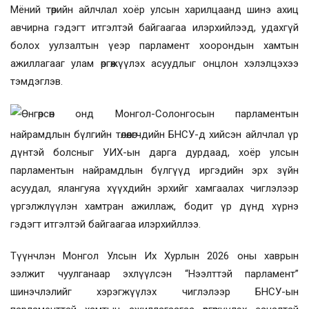
Мёний төрийн айлчлал хоёр улсын харилцаанд шинэ ахиц
авчирна гэдэгт итгэлтэй байгаагаа илэрхийлээд, удахгүй
болох уулзалтын үеэр парламент хоорондын хамтын
ажиллагааг улам өргөжүүлэх асуудлыг онцлон хэлэлцэхээ
тэмдэглэв.
Ө
нгөрсөн онд Монгол-Солонгосын парламентын
найрамдлын бүлгийн төлөөлөгчдийн БНСУ-д хийсэн айлчлал үр
дүнтэй болсныг
УИХ-ын дарга
дурдаад, хоёр улсын
парламентын найрамдлын бүлгүүд иргэдийн эрх зүйн
асуудал, ялангуяа хүүхдийн эрхийг хамгаалах чиглэлээр
үргэлжлүүлэн хамтран ажиллаж, бодит үр дүнд хүрнэ
гэдэгт итгэлтэй байгаагаа илэрхийллээ.
Түүнчлэн Монгол Улсын Их Хурл
ын
2026 оны
хаврын
ээлжит чуулганаар эхлүүлсэн “Нээлттэй парламент”
шинэчлэлий
г хэрэгжүүлэх чиглэлээр
БНСУ-ын