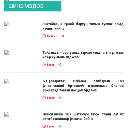
ШИНЭ МЭДЭЭ
Энхтайваны гүүрний баруун талын туслах замд
хучилт хийнэ
15 мин
Тайландын сургуульд гарсан халдлагын улмаас
хоёр хүн амиа алджээ
1 цаг
Б.Пүрэвдагва: Найман салбарын 103
үйлчилгээний бүртгэлийг цуцалснаар бизнес
эрхлэхэд таатай нөхцөл бүрдэнэ
1 цаг
Нийслэлийн 107 шатахуун түгээх станц АИ-92
автобензинээр үйлчилж байна
2 цаг