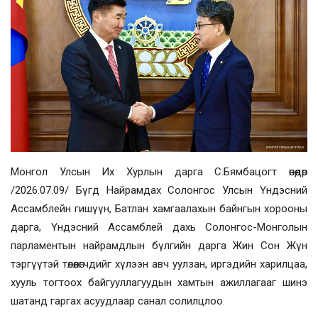
Монгол Улсын Их Хурлын дарга С.Бямбацогт өнөөдөр
/2026.07.09/ Бүгд Найрамдах Солонгос Улсын Үндэсний
Ассамблейн гишүүн, Батлан хамгаалахын байнгын хорооны
дарга
,
Үндэсний Ассамблей дахь Солонгос-Монголын
парламентын найрамдлын бүлгийн дарга Жин Сон Жүн
тэргүүтэй төлөөлөгчдийг хүлээн авч уулзан, иргэдийн харилцаа,
хууль тогтоох байгууллагуудын хамтын ажиллагааг шинэ
шатанд гаргах асуудлаар санал солилцлоо.