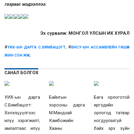
газраас мэдээллээ.
Эх сурвалж: МОНГОЛ УЛСЫН ИХ ХУРАЛ
#
, #
УИХ-ЫН ДАРГА С.БЯМБАЦОГТ
БНСУ-ЫН АССАМБЛЕЙН ГИШҮҮН
,
ЖИН СОН ЖҮН
САНАЛ БОЛГОХ
УИХ-ын дарга
Байнгын
Бага орлоготой
С.Бямбацогт:
хорооны дарга
иргэдийн
Хэлэлцүүлгээс
М.Мандхай
орлогод татвар
илүү хэрэгжилт,
Камбожийн
ногдуулахгүй
амлалтаас илүү
Хааны
байх эрх зүйн