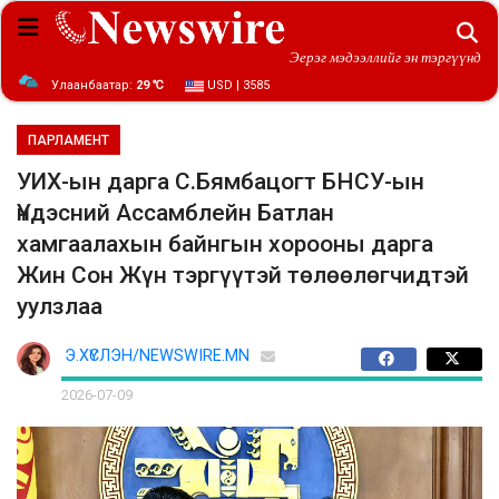
Эерэг мэдээллийг эн тэргүүнд
Улаанбаатар:
29 ℃
USD | 3585
ПАРЛАМЕНТ
УИХ-ын дарга С.Бямбацогт БНСУ-ын
Үндэсний Ассамблейн Батлан
хамгаалахын байнгын хорооны дарга
Жин Сон Жүн тэргүүтэй төлөөлөгчидтэй
уулзлаа
Э.ХҮСЛЭН/NEWSWIRE.MN
2026-07-09