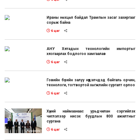
Ираны нөхцөл байдал Трампын засаг захиргааг
сорьж байна
6 цаг
АНУ Хятадын технологийн импортыг
хязгаарлах бодлогоо хамгаалав
6 цаг
Говийн бүсийн залуу нүүдэлчдэд байгаль орчин,
технологи, тогтвортой хөгжлийн сургалт орлоо
6 цаг
Хүний наймаанаас урьдчилан сэргийлэх
чиглэлээр нисэх буудлын 800 ажилтныг
сургана
6 цаг