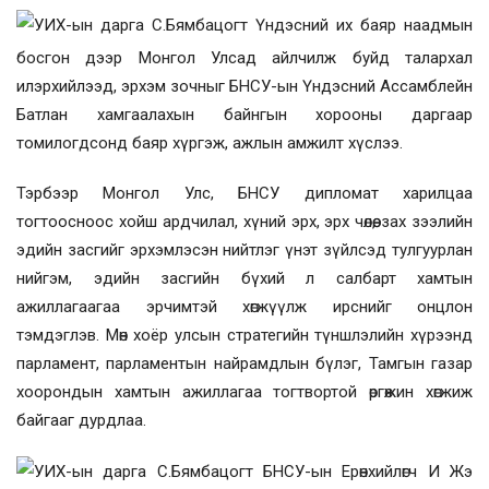
УИХ-ын дарга С.Бямбацогт Үндэсний их баяр наадмын
босгон дээр Монгол Улсад айлчилж буйд талархал
илэрхийлээд,
эрхэм зочныг
БНСУ-ын Үндэсний Ассамблейн
Батлан хамгаалахын байнгын хорооны даргаар
томилогдсонд баяр хүргэж, ажлын амжилт хүслээ.
Тэрбээр Монгол Улс, БНСУ дипломат харилцаа
тогтоосноос хойш ардчилал, хүний эрх, эрх чөлөө, зах зээлийн
эдийн засгийг эрхэмлэсэн нийтлэг үнэт зүйлсэд тулгуурлан
нийгэм, эдийн засгийн бүхий л салбарт хамтын
ажиллагаагаа эрчимтэй хөгжүүлж ирснийг онцлон
тэмдэглэв. Мөн хоёр улсын стратегийн түншлэлийн хүрээнд
парламент, парламентын найрамдлын бүлэг, Тамгын газар
хоорондын хамтын ажиллагаа тогтвортой өргөжин хөгжиж
байгааг дурдлаа.
УИХ-ын дарга С.Бямбацогт БНСУ-ын Ерөнхийлөгч И Жэ