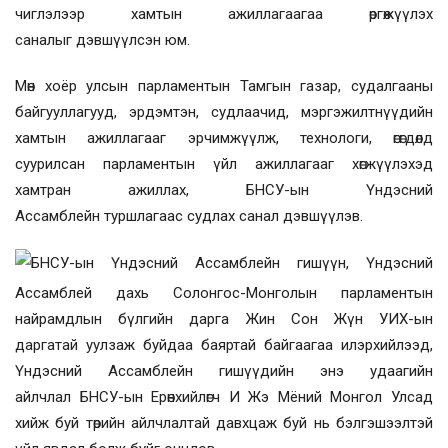
чиглэлээр хамтын ажиллагааг
аа
өргөжүүлэх
санал
ыг
дэвшүүл
сэн юм.
Мөн хоёр улсын парламентын Тамгын газар, судалгааны
байгууллагууд, эрдэмтэн, судлаачид, мэргэжилтнүүдийн
хамтын ажиллагааг эрчимжүүлж, технологи, өгөгдөлд
суурилсан парламентын үйл ажиллагааг хөгжүүлэхэд
хамтран ажиллах
,
БНСУ-ын Үндэсний
Ассамблей
н
туршлага
ас судлах
санал дэвшүүлэв.
БНСУ-ын Үндэсний Ассамблейн гишүүн, Үндэсний
Ассамблей дахь Солонгос-Монголын парламентын
найрамдлын бүлгийн дарга Жин Сон Жүн
УИХ-ын
даргатай
уулзаж буйд
аа баяртай байгаагаа
илэрхийлээд,
Үндэсний Ассамблейн гишүүдийн энэ удаагийн
айлчлал
БНСУ-ын
Ерөнхийлөгч И Жэ Мёний Монгол Улсад
хийж буй төрийн айлчлалтай давхцаж буй
нь
бэлгэшээ
лтэй