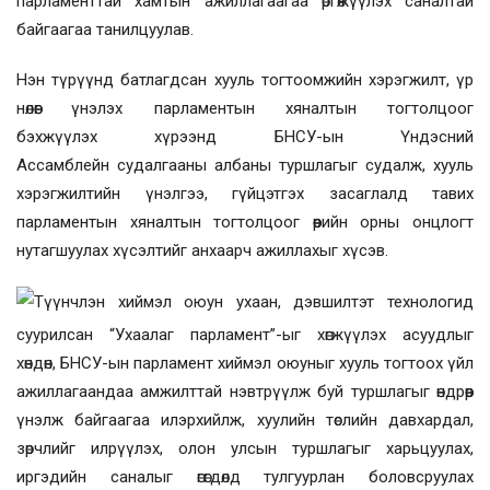
парламенттай хамтын ажиллагаагаа өргөжүүлэх саналтай
байгаагаа танилцуул
ав
.
Нэн түрүүнд б
атлагдсан хууль тогтоомжийн хэрэгжилт, үр
нөлөөг үнэлэх парламентын хяналтын тогтолцоог
бэхжүүлэх
хүрээнд
БНСУ-ын Үндэсний
Ассамблейн
с
удалгааны албаны туршлагыг судалж, хууль
хэрэгжилтийн үнэлгээ, гүйцэтгэх засаглалд тавих
парламентын хяналтын тогтолцоог өөрийн орны онцлогт
нутагшуулах хүсэ
л
тийг анхаарч ажиллахыг хүсэв.
Түүнчлэн
хиймэл оюун ухаан, дэвшилтэт технологид
суурилсан “Ухаалаг парламент”-ыг хөгжүүлэх асуудл
ыг
хөндөн,
БНСУ-ын парламент хиймэл оюуныг хууль тогтоох үйл
ажиллагаандаа амжилттай нэвтрүүлж буй туршлагыг өндрөөр
үнэлж байгаагаа илэрхийл
ж, х
уулийн төслийн давхардал,
зөрчлийг илрүүлэх, олон улсын туршлагыг харьцуулах,
иргэдийн саналыг өгөгдөлд тулгуурлан боловсруулах