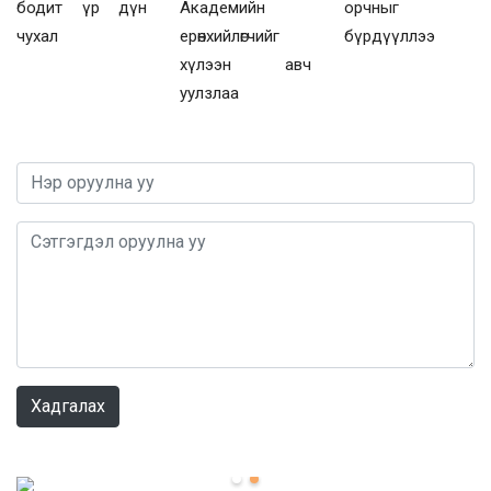
бодит үр дүн
Академийн
орчныг
чухал
ерөнхийлөгчийг
бүрдүүллээ
хүлээн авч
уулзлаа
0 / 1000
Хадгалах