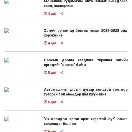
Монелийн гудамжны авто замыг өнөөдрөөс
хааж, засварлана
4 цаг
Хогийг эрчим хүч болгох төсөл 2025-2028 онд
хэрэгжинэ
4 цаг
Оросын дроны халдлага Украины энгийн
иргэдийг "онилж" байна
5 цаг
Автомашины улсын дугаар сондгой тоогоор
төгссөн бол өнөөдөр шатахуун авна
5 цаг
"Эх орондоо эргэн ирэх хэрэгтэй юу?" панел
хэлэлцүүлэг боллоо
6 цаг