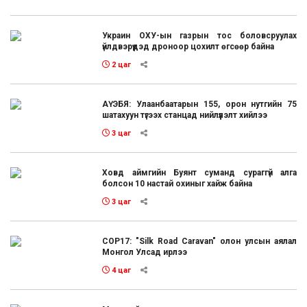
Украин ОХУ-ын газрын тос боловсруулах
үйлдвэрүүдэд дроноор цохилт өгсөөр байна
2 цаг
АҮЭБЯ: Улаанбаатарын 155, орон нутгийн 75
шатахуун түгээх станцад нийлүүлэлт хийлээ
3 цаг
Ховд аймгийн Буянт суманд сураггүй алга
болсон 10 настай охиныг хайж байна
3 цаг
COP17: "Silk Road Caravan" олон улсын аялал
Монгол Улсад ирлээ
4 цаг