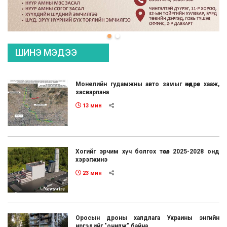
ШИНЭ МЭДЭЭ
Монелийн гудамжны авто замыг өнөөдрөөс хааж,
засварлана
13 мин
Хогийг эрчим хүч болгох төсөл 2025-2028 онд
хэрэгжинэ
23 мин
Оросын дроны халдлага Украины энгийн
иргэдийг "онилж" байна