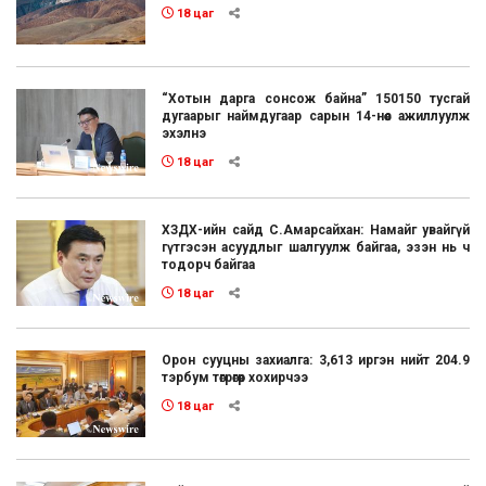
18 цаг
“Хотын дарга сонсож байна” 150150 тусгай
дугаарыг наймдугаар сарын 14-нөөс ажиллуулж
эхэлнэ
18 цаг
ХЗДХ-ийн сайд С.Амарсайхан: Намайг увайгүй
гүтгэсэн асуудлыг шалгуулж байгаа, эзэн нь ч
тодорч байгаа
18 цаг
Орон сууцны захиалга: 3,613 иргэн нийт 204.9
тэрбум төгрөгөөр хохирчээ
18 цаг