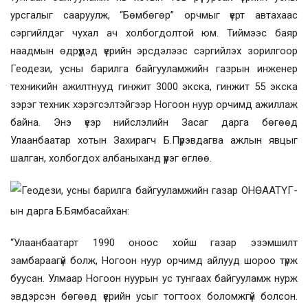
урсгалыг сааруулж, “Бөмбөгөр” орчмыг үерт автахаас
сэргийлдэг чухал ач холбогдолтой юм. Тиймээс баяр
наадмын өдрүүдэд үерийн эрсдэлээс сэргийлэх зорилгоор
Геодези, усны барилга байгууламжийн газрын инженер
техникийн ажилтнууд гинжит 3000 экска, гинжит 55 экска
зэрэг техник хэрэгсэлтэйгээр Ногоон нуур орчимд ажиллаж
байна. Энэ үеэр нийслэлийн Засаг дарга бөгөөд
Улаанбаатар хотын Захирагч Б.Пүрэвдагва ажлын явцыг
шалган, холбогдох албаныханд үүрэг өглөө.
Геодези, усны барилга байгууламжийн газар ОНӨААТҮГ-
ын дарга Б.Бямбасайхан:
“Улаанбаатарт 1990 оноос хойш газар эзэмшилт
замбараагүй болж, Ногоон нуур орчимд айлууд шороо түрж
буусан. Улмаар Ногоон нуурын ус тунгаах байгууламж нурж
эвдэрсэн бөгөөд үерийн усыг тогтоох боломжгүй болсон.