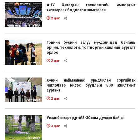
АНУ Хятадын технологийн импортыг
хязгаарлах бодлогоо хамгаалав
2 цаг
Говийн бүсийн залуу нүүдэлчдэд байгаль
орчин, технологи, тогтвортой хөгжлийн сургалт
орлоо
2 цаг
Хүний наймаанаас урьдчилан сэргийлэх
чиглэлээр нисэх буудлын 800 ажилтныг
сургана
2 цаг
Улаанбаатарт өдөртөө 28-30 хэм дулаан байна
3 цаг