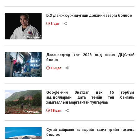
Б.Хулан жюү жицүгийн дэлхийн аварга боллоо
3 цаг
Даланзадгад хот 2028 онд шинэ ДЦС-тай
болно
16 цаг
Google-ийн Энэтхэг дэх 15 тэрбум
ам.долларын дата төвийн төсөл байгаль
хамгааллын маргаантай тулгарлаа
18 цаг
Сутай хайрхны тэнгэрийг тахих төрийн тахилга
боллоо