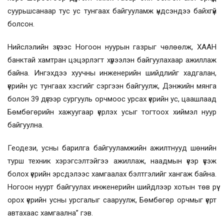
суурьшсанаар тус ус тунгаах байгууламж үндсэндээ байхгүй
болсон.
Нийслэлийн зүгээс Ногоон нуурын газрыг чөлөөлж, ХААН
банктай хамтран цэцэрлэгт хүрээлэн байгуулахаар ажиллаж
байна. Ингэхдээ хуучны инженерийн шийдлийг хадгалан,
үерийн ус тунгаах хэсгийг сэргээн байгуулж, Дэнжийн мянга
болон 39 дүгээр сургууль орчмоос урсах үерийн ус, цаашлаад
Бөмбөгөрийн хажуугаар үерлэх усыг тогтоох хиймэл нуур
байгуулна.
Геодези, усны барилга байгууламжийн ажилтнууд шөнийн
турш техник хэрэгсэлтэйгээ ажиллаж, наадмын үеэр үүсэж
болох үерийн эрсдэлээс хамгаалах бэлтгэлийг хангаж байна.
Ногоон нуурт байгуулах инженерийн шийдлээр хотын төв рүү
орох үерийн усны урсгалыг сааруулж, Бөмбөгөр орчмыг үерт
автахаас хамгаална” гэв.