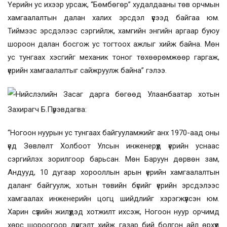
Үерийн ус ихээр урсаж, “Бөмбөгөр” худалдааны төв орчмын
хамгаалалтын далан халих эрсдэл үүсээд байгаа юм.
Тиймээс эрсдэлээс сэргийлж, хамгийн энгийн аргаар буюу
шороон далан босгож ус тогтоох ажлыг хийж байна. Мөн
ус тунгаах хэсгийг механик тоног төхөөрөмжөөр гаргаж,
үерийн хамгаалалтыг сайжруулж байна” гэлээ.
Нийслэлийн Засаг дарга бөгөөд Улаанбаатар хотын
Захирагч Б.Пүрэвдагва:
“Ногоон нуурын ус тунгаах байгууламжийг анх 1970-аад оны
үед Зөвлөлт Холбоот Улсын инженерүүд үерийн уснаас
сэргийлэх зорилгоор барьсан. Мөн Баруун дөрвөн зам,
Андууд, 10 дугаар хорооллын арын үерийн хамгаалалтын
даланг байгуулж, хотын төвийн бүсийг үерийн эрсдэлээс
хамгаалах инженерийн цогц шийдлийг хэрэгжүүлсэн юм.
Харин сүүлийн жилүүдэд хотжилт ихсэж, Ногоон нуур орчимд
хөрс шороогоор дүүргэлт хийж газар бий болгон айл өрхүүд