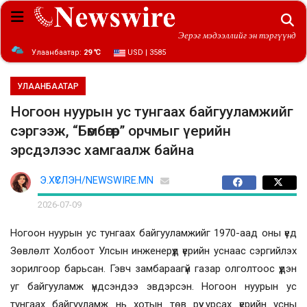
Эерэг мэдээллийг эн тэргүүнд
Улаанбаатар:
29 ℃
USD | 3585
УЛААНБААТАР
Ногоон нуурын ус тунгаах байгууламжийг
сэргээж, “Бөмбөгөр” орчмыг үерийн
эрсдэлээс хамгаалж байна
Э.ХҮСЛЭН/NEWSWIRE.MN
2026-07-09
Ногоон нуурын ус тунгаах байгууламжийг 1970-аад оны үед
Зөвлөлт Холбоот Улсын инженерүүд үерийн уснаас сэргийлэх
зорилгоор барьсан. Гэвч замбараагүй газар олголтоос үүдэн
уг байгууламж үндсэндээ эвдэрсэн. Ногоон нуурын ус
тунгаах байгууламж нь хотын төв рүү урсах үерийн усны