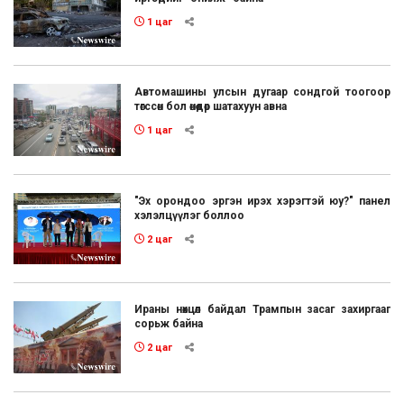
1 цаг
Автомашины улсын дугаар сондгой тоогоор
төгссөн бол өнөөдөр шатахуун авна
1 цаг
"Эх орондоо эргэн ирэх хэрэгтэй юу?" панел
хэлэлцүүлэг боллоо
2 цаг
Ираны нөхцөл байдал Трампын засаг захиргааг
сорьж байна
2 цаг