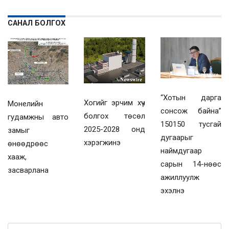
САНАЛ БОЛГОХ
“Хотын дарга
Хогийг эрчим хүч
Монелийн
сонсож байна”
болгох төсөл
гудамжны авто
150150 тусгай
2025-2028 онд
замыг
дугаарыг
хэрэгжинэ
өнөөдрөөс
наймдугаар
хааж,
сарын 14-нөөс
засварлана
ажиллуулж
эхэлнэ