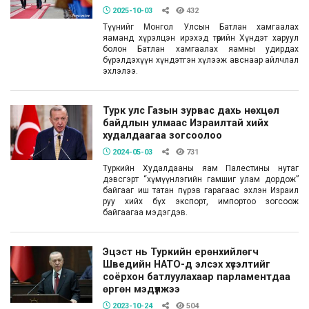
2025-10-03
432
Түүнийг Монгол Улсын Батлан хамгаалах
яаманд хүрэлцэн ирэхэд төрийн Хүндэт харуул
болон Батлан хамгаалах яамны удирдах
бүрэлдэхүүн хүндэтгэн хүлээж авснаар айлчлал
эхлэлээ.
Турк улс Газын зурвас дахь нөхцөл
байдлын улмаас Израилтай хийх
худалдаагаа зогсоолоо
2024-05-03
731
Туркийн Худалдааны яам Палестины нутаг
дэвсгэрт “хүмүүнлэгийн гамшиг улам дордож”
байгааг иш татан пүрэв гарагаас эхлэн Израил
руу хийх бүх экспорт, импортоо зогсоож
байгаагаа мэдэгдэв.
Эцэст нь Туркийн ерөнхийлөгч
Шведийн НАТО-д элсэх хүсэлтийг
соёрхон батлуулахаар парламентдаа
өргөн мэдүүлжээ
2023-10-24
504