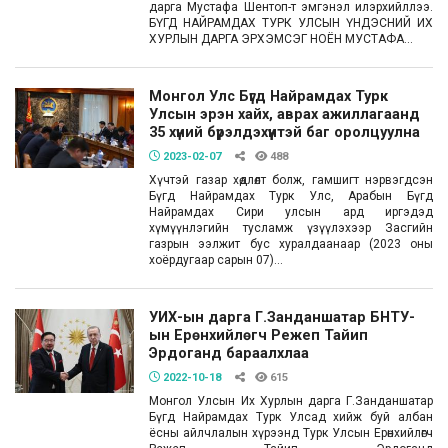
дарга Мустафа Шентоп-т эмгэнэл илэрхийллээ.
БҮГД НАЙРАМДАХ ТУРК УЛСЫН ҮНДЭСНИЙ ИХ
ХУРЛЫН ДАРГА ЭРХЭМСЭГ НОЁН МУСТАФА...
Монгол Улс Бүгд Найрамдах Турк
Улсын эрэн хайх, аврах ажиллагаанд
35 хүний бүрэлдэхүүнтэй баг оролцуулна
2023-02-07
488
Хүчтэй газар хөдлөлт болж, гамшигт нэрвэгдсэн
Бүгд Найрамдах Турк Улс, Арабын Бүгд
Найрамдах Сири улсын ард иргэдэд
хүмүүнлэгийн тусламж үзүүлэхээр Засгийн
газрын ээлжит бус хуралдаанаар (2023 оны
хоёрдугаар сарын 07)...
УИХ-ын дарга Г.Занданшатар БНТУ-
ын Ерөнхийлөгч Режеп Тайип
Эрдоганд бараалхлаа
2022-10-18
615
Монгол Улсын Их Хурлын дарга Г.Занданшатар
Бүгд Найрамдах Турк Улсад хийж буй албан
ёсны айлчлалын хүрээнд Турк Улсын Ерөнхийлөгч