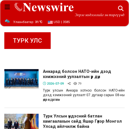
Эерэг мэдээллийг эн тэргүүнд
Улаанбаатар:
31 ℃
USD | 3585
ТУРК УЛС
Анкарад болсон НАТО-ийн дээд
хэмжээний уулзалтын үр дүн
2026-07-09
79
Турк улсын Анкара хотноо болсон НАТО-ийн
дээд хэмжээний уулзалт 07 дугаар сарын 08-ны
өдөр өндөрлөлөө.
Турк Улсын үндэсний батлан
хамгаалахын сайд Яшар Гүлэр Монгол
Улсад айлчилж байна