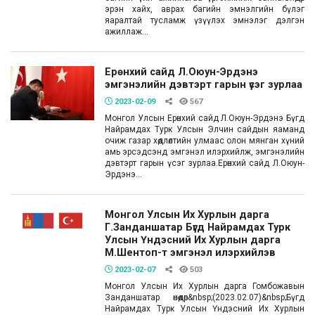
эрэн хайх, аврах багийн эмнэлгийн бүлэг
яаралтай тусламж үзүүлэх эмнэлэг дэлгэн
ажиллаж...
Ерөнхий сайд Л.Оюун-Эрдэнэ
эмгэнэлийн дэвтэрт гарын үсэг зурлаа
2023-02-09
567
Монгол Улсын Ерөнхий сайд Л.Оюун-Эрдэнэ Бүгд
Найрамдах Турк Улсын Элчин сайдын яаманд
очиж газар хөдлөлтийн улмаас олон мянган хүний
амь эрсэдсэнд эмгэнэл илэрхийлж, эмгэнэлийн
дэвтэрт гарын үсэг зурлаа.Ерөнхий сайд Л.Оюун-
Эрдэнэ...
Монгол Улсын Их Хурлын дарга
Г.Занданшатар Бүгд Найрамдах Турк
Улсын Үндэсний Их Хурлын дарга
М.Шентоп-т эмгэнэл илэрхийлэв
2023-02-07
503
Монгол Улсын Их Хурлын дарга Гомбожавын
Занданшатар өнөөдөр&nbsp;(2023.02.07)&nbsp;Бүгд
Найрамдах Турк Улсын Үндэсний Их Хурлын