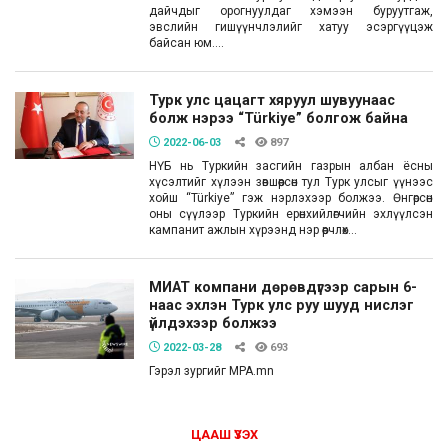
дайчдыг орогнуулдаг хэмээн буруутгаж,
эвслийн гишүүнчлэлийг хатуу эсэргүүцэж
байсан юм....
Турк улс цацагт хяруул шувуунаас
болж нэрээ “Türkiye” болгож байна
2022-06-03
897
НҮБ нь Туркийн засгийн газрын албан ёсны
хүсэлтийг хүлээн зөвшөөрсөн тул Турк улсыг үүнээс
хойш “Türkiye” гэж нэрлэхээр болжээ. Өнгөрсөн
оны сүүлээр Туркийн ерөнхийлөгчийн эхлүүлсэн
кампанит ажлын хүрээнд нэр өөрчлөх...
МИАТ компани дөрөвдүгээр сарын 6-
наас эхлэн Турк улс руу шууд нислэг
үйлдэхээр болжээ
2022-03-28
693
Гэрэл зургийг MPA.mn
ЦААШ ҮЗЭХ