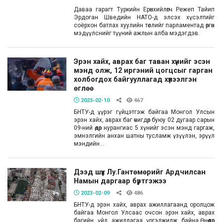
Даваа гарагт Туркийн Ерөнхийлөгч Режеп Тайип
Эрдоган Шведийн НАТО-д элсэх хүсэлтийг
соёрхон батлах хуулийн төслийг парламентад өргөн
мэдүүлснийг түүний ажлын алба мэдэгдэв.
Эрэн хайх, аврах баг таван хүнийг эсэн
мэнд олж, 12 иргэний цогцсыг гарган
холбогдох байгууллагад хүлээлгэн
өглөө
2023-02-10
467
БНТУ-д үүрэг гүйцэтгэж байгаа Монгол Улсын
эрэн хайх, аврах баг өчигдөр буюу 02 дугаар сарын
09-ний өдөр нурангиас 5 хүнийг эсэн мэнд гаргаж,
эмнэлгийн анхан шатны тусламж үзүүлэн, эрүүл
мэндийн...
Дээд шүүх Лу.Гантөмөрийг Ардчилсан
Намын даргаар бүртгэжээ
2023-02-09
486
БНТУ-д эрэн хайх, аврах ажиллагаанд оролцож
байгаа Монгол Улсаас очсон эрэн хайх, аврах
багийн үйл ажиллагаа үргэлжилж байна.Өнөөдөр