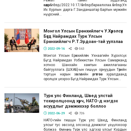
Режеп Тайип Эрдоганд
өнөөдөр&nbsp;/2022.10.17/&nbsp;бараалхлаа.&nbsp;Улс
Их Хурлын дарга Г.Занданшатар Бартын мужийн
нүүрсний...
Монгол Улсын Ерөнхийлөгч У.Хүрэлсүх
Бүгд Найрамдах Турк Улсын
Ерөнхийлөгч Р.Т.Эрдоан-тай уулзлаа
2022-09-16
563
Монгол Улсын Ерөнхийлөгч Ухнаагийн Хүрэлсүх
Бүгд Найрамдах Узбекистан Улсын Самарканд
хотноо Шанхайн хамтын ажиллагааны
байгууллага (ШХАБ)-ын гишүүн орнуудын Төрийн
тэргүүн нарын зөвлөлийн өргөтгөсөн хуралдаанд
оролцох үеэрээ Бүгд Найрамдах Турк Улсын...
Турк улс Финланд, Швед улстай
тохиролцоонд хүрч, НАТО-д нэгдэх
асуудлыг дэмжихээр боллоо
2022-06-29
726
НАТО-гийн гишүүн Турк улс Швед, Финланд
улсыг тус эвсэлд элсэхэд дэмжлэг үзүүлэхээр
болжээ. Өмнө нь Турк улс эдгээр улсыг Курдын