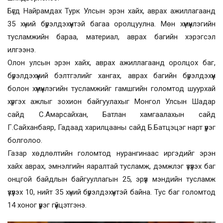
Бүгд Найрамдах Турк Улсын эрэн хайх, аврах ажиллагаанд
35 хүний бүрэлдэхүүнтэй багаа оролцуулна. Мөн хүмүүнлэгийн
тусламжийн бараа, материал, аврах багийн хэрэгсэл
илгээнэ.
Олон улсын эрэн хайх, аврах ажиллагаанд оролцох баг,
бүрэлдэхүүний бэлтгэлийг хангах, аврах багийн бүрэлдэхүүн
болон хүмүүнлэгийн тусламжийг гамшгийн голомтод шуурхай
хүргэх ажлыг зохион байгуулахыг Монгол Улсын Шадар
сайд С.Амарсайхан, Батлан хамгаалахын сайд
Г.Сайханбаяр, Гадаад харилцааны сайд Б.Батцэцэг нарт үүрэг
болголоо.
Газар хөдлөлтийн голомтод нурангинаас иргэдийг эрэн
хайх аврах, эмнэлгийн яаралтай тусламж, дэмжлэг үзүүлэх баг
онцгой байдлын байгууллагын 25, эрүүл мэндийн тусламж
үзүүлэх 10, нийт 35 хүний бүрэлдэхүүнтэй байна. Тус баг голомтод
14 хоног үүрэг гүйцэтгэнэ.