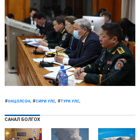
#
, #
, #
,
ОНЦОЛСОН
СИРИ УЛС
ТУРК УЛС
САНАЛ БОЛГОХ