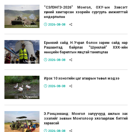
“СЭЛЭНГЭ-2026” Монгол, ОХУ-ын Зэвсэгт
хүчний хамтарсан хээрийн сургууль амжилттай
өндөрлөлөө
2026-08-08
Ерөнхий сайд Н.Учрал болон зарим сайд нар
Рашаантад байрлах “Шунхлай” ХХК-ийн
нөөцийн барилгын явцтай танилцлаа
2026-08-08
Ирэх 10 хоногийн цаг агаарын төвөл мэдээ
2026-08-08
Э.Рэнцэнханд: Монгол залуучууд ажлын зах
зээлийг зөвхөн Монголоор хязгаарлаж битгий
хараасай
2026-08-08