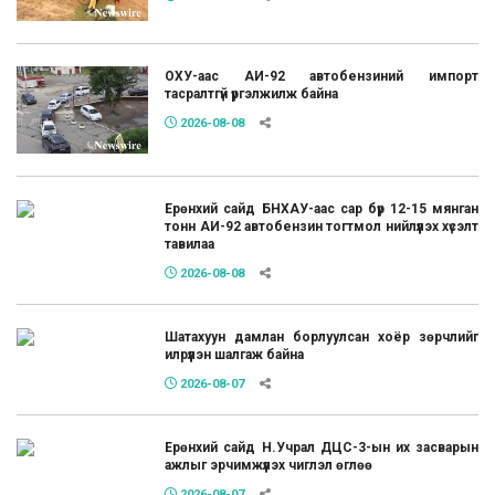
ОХУ-аас АИ-92 автобензиний импорт
тасралтгүй үргэлжилж байна
2026-08-08
Ерөнхий сайд БНХАУ-аас сар бүр 12-15 мянган
тонн АИ-92 автобензин тогтмол нийлүүлэх хүсэлт
тавилаа
2026-08-08
Шатахуун дамлан борлуулсан хоёр зөрчлийг
илрүүлэн шалгаж байна
2026-08-07
Ерөнхий сайд Н.Учрал ДЦС-3-ын их засварын
ажлыг эрчимжүүлэх чиглэл өглөө
2026-08-07