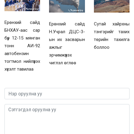
Ерөнхий сайд
Ерөнхий сайд
Сутай хайрхны
БНХАУ-аас сар
Н.Учрал ДЦС-3-
тэнгэрийг тахих
бүр 12-15 мянган
ын их засварын
төрийн тахилга
тонн АИ-92
ажлыг
боллоо
автобензин
эрчимжүүлэх
тогтмол нийлүүлэх
чиглэл өглөө
хүсэлт тавилаа