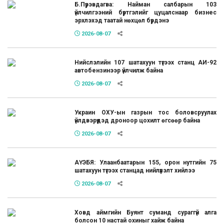
Б.Пүрэвдагва: Найман салбарын 103
үйлчилгээний бүртгэлийг цуцалснаар бизнес
эрхлэхэд таатай нөхцөл бүрдэнэ
2026-08-07
Нийслэлийн 107 шатахуун түгээх станц АИ-92
автобензинээр үйлчилж байна
2026-08-07
Украин ОХУ-ын газрын тос боловсруулах
үйлдвэрүүдэд дроноор цохилт өгсөөр байна
2026-08-07
АҮЭБЯ: Улаанбаатарын 155, орон нутгийн 75
шатахуун түгээх станцад нийлүүлэлт хийлээ
2026-08-07
Ховд аймгийн Буянт суманд сураггүй алга
болсон 10 настай охиныг хайж байна