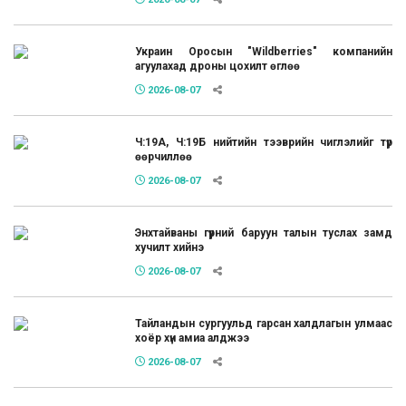
Украин Оросын "Wildberries" компанийн
агуулахад дроны цохилт өглөө
2026-08-07
Ч:19А, Ч:19Б нийтийн тээврийн чиглэлийг түр
өөрчиллөө
2026-08-07
Энхтайваны гүүрний баруун талын туслах замд
хучилт хийнэ
2026-08-07
Тайландын сургуульд гарсан халдлагын улмаас
хоёр хүн амиа алджээ
2026-08-07