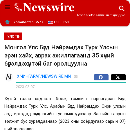
Эерэг мэдээллийг эн тэргүүнд
Улаанбаатар:
25 ℃
USD | 3585
УЛС ТӨР
Монгол Улс Бүгд Найрамдах Турк Улсын
эрэн хайх, аврах ажиллагаанд 35 хүний
бүрэлдэхүүнтэй баг оролцуулна
Х.ЧИНГАРАГ/NEWSWIRE.MN
2023-02-07
Хүчтэй газар хөдлөлт болж, гамшигт нэрвэгдсэн Бүгд
Найрамдах Турк Улс, Арабын Бүгд Найрамдах Сири улсын
ард иргэдэд хүмүүнлэгийн тусламж үзүүлэхээр Засгийн газрын
ээлжит бус хуралдаанаар (2023 оны хоёрдугаар сарын 07)
шийдвэрлэлээ.