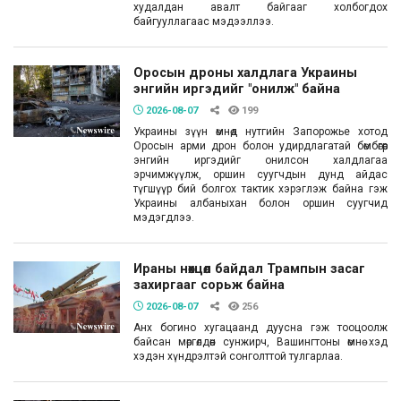
худалдан авалт байгааг холбогдох
байгууллагаас мэдээллээ.
Оросын дроны халдлага Украины
энгийн иргэдийг "онилж" байна
2026-08-07
199
Украины зүүн өмнөд нутгийн Запорожье хотод
Оросын арми дрон болон удирдлагатай бөмбөгөөр
энгийн иргэдийг онилсон халдлагаа
эрчимжүүлж, оршин суугчдын дунд айдас
түгшүүр бий болгох тактик хэрэглэж байна гэж
Украины албаныхан болон оршин суугчид
мэдэгдлээ.
Ираны нөхцөл байдал Трампын засаг
захиргааг сорьж байна
2026-08-07
256
Анх богино хугацаанд дуусна гэж тооцоолж
байсан мөргөлдөөн сунжирч, Вашингтоны өмнө хэд
хэдэн хүндрэлтэй сонголттой тулгарлаа.