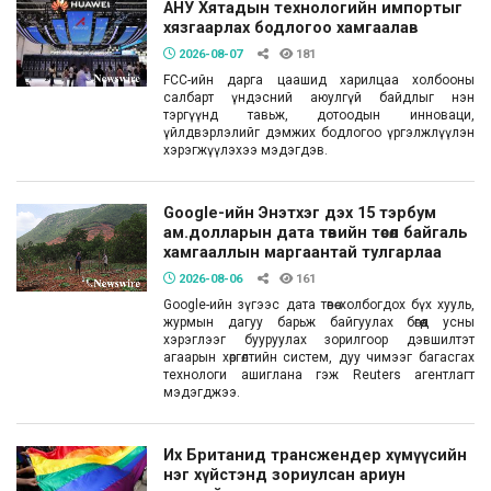
АНУ Хятадын технологийн импортыг
хязгаарлах бодлогоо хамгаалав
2026-08-07
181
FCC-ийн дарга цаашид харилцаа холбооны
салбарт үндэсний аюулгүй байдлыг нэн
тэргүүнд тавьж, дотоодын инноваци,
үйлдвэрлэлийг дэмжих бодлогоо үргэлжлүүлэн
хэрэгжүүлэхээ мэдэгдэв.
Google-ийн Энэтхэг дэх 15 тэрбум
ам.долларын дата төвийн төсөл байгаль
хамгааллын маргаантай тулгарлаа
2026-08-06
161
Google-ийн зүгээс дата төвөө холбогдох бүх хууль,
журмын дагуу барьж байгуулах бөгөөд усны
хэрэглээг бууруулах зорилгоор дэвшилтэт
агаарын хөргөлтийн систем, дуу чимээг багасгах
технологи ашиглана гэж Reuters агентлагт
мэдэгджээ.
Их Британид трансжендер хүмүүсийн
нэг хүйстэнд зориулсан ариун