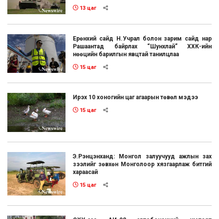
13 цаг
Ерөнхий сайд Н.Учрал болон зарим сайд нар
Рашаантад байрлах “Шунхлай” ХХК-ийн
нөөцийн барилгын явцтай танилцлаа
15 цаг
Ирэх 10 хоногийн цаг агаарын төвөл мэдээ
15 цаг
Э.Рэнцэнханд: Монгол залуучууд ажлын зах
зээлийг зөвхөн Монголоор хязгаарлаж битгий
хараасай
15 цаг