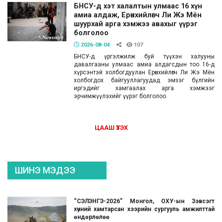
БНСУ-д хэт халалтын улмаас 16 хүн
амиа алдаж, Ерөнхийлөгч Ли Жэ Мён
шуурхай арга хэмжээ авахыг үүрэг
болголоо
2026-08-04
107
БНСУ-д үргэлжилж буй түүхэн халууны
давалгааны улмаас амиа алдагсдын тоо 16-д
хүрсэнтэй холбогдуулан Ерөнхийлөгч Ли Жэ Мён
холбогдох байгууллагуудад эмзэг бүлгийн
иргэдийг хамгаалах арга хэмжээг
эрчимжүүлэхийг үүрэг болголоо.
ЦААШ ҮЗЭХ
ШИНЭ МЭДЭЭ
“СЭЛЭНГЭ-2026” Монгол, ОХУ-ын Зэвсэгт
хүчний хамтарсан хээрийн сургууль амжилттай
өндөрлөлөө