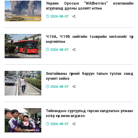
Украин Оросын "Wildberries" компанийн
агуулахад дроны цохилт өглөө
2026-08-07
Ч:19А, Ч:19Б нийтийн тээврийн чиглэлийг түр
өөрчиллөө
2026-08-07
Энхтайваны гүүрний баруун талын туслах замд
хучилт хийнэ
2026-08-07
Тайландын сургуульд гарсан халдлагын улмаас
хоёр хүн амиа алджээ
2026-08-07