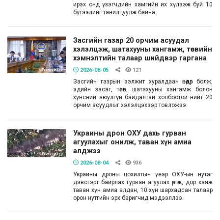
ирэх онд үзэгчдийн хамгийн их хүлээж буй 10
бүтээлийг танилцуулж байна.
Засгийн газар 20 орчим асуудал
хэлэлцэж, шатахууны хангамж, төсвийн
хэмнэлтийн талаар шийдвэр гаргана
2026-08-05
121
Засгийн газрын ээлжит хуралдаан өнөөдөр болж,
эдийн засаг, төсөв, шатахууны хангамж болон
хүнсний аюулгүй байдалтай холбоотой нийт 20
орчим асуудлыг хэлэлцэхээр товложээ.
Украины дрон ОХУ дахь гурван
агуулахыг онилж, таван хүн амиа
алджээ
2026-08-04
936
Украины дроны цохилтын үеэр ОХУ-ын нутаг
дэвсгэрт байрлах гурван агуулах өртөж, дор хаяж
таван хүн амиа алдан, 10 хүн шархадсан талаар
орон нутгийн эрх баригчид мэдээллээ.