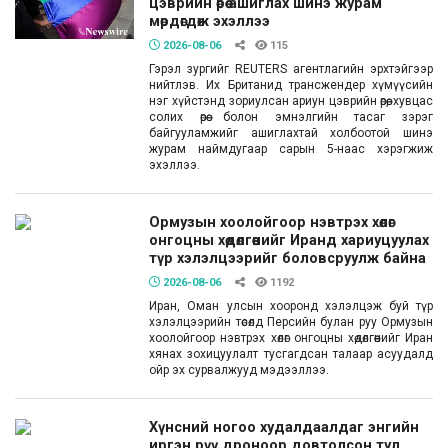
цэврийн өрөө ашиглах шинэ журам
мөрдөгдөж эхэллээ
2026-08-06
115
Гэрэл зургийг REUTERS агентлагийн эрхтэйгээр
нийтлэв. Их Британид трансжендер хүмүүсийн
нэг хүйстэнд зориулсан ариун цэврийн өрөө, хувцас
солих өрөө болон эмнэлгийн тасаг зэрэг
байгууламжийг ашиглахтай холбоотой шинэ
журам наймдугаар сарын 5-наас хэрэгжиж
эхэллээ.
Ормузын хоолойгоор нэвтрэх хөлөг
онгоцны хөдөлгөөнийг Иранд хариуцуулах
түр хэлэлцээрийг боловсруулж байна
2026-08-06
1192
Иран, Оман улсын хооронд хэлэлцэж буй түр
хэлэлцээрийн төсөлд Персийн булан руу Ормузын
хоолойгоор нэвтрэх хөлөг онгоцны хөдөлгөөнийг Иран
хянах зохицуулалт тусгагдсан талаар асуудалд
ойр эх сурвалжууд мэдээллээ.
Хүнсний ногоо худалдаалдаг энгийн
иргэн рүү дроноор довтолсон тул