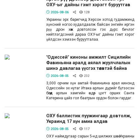
ОХУ-ыг дайны гэмт хэрэгт буруутгав
2026-08-06
128
Украины эрх баригчид Херсон хотод гудамжинд
хүнсний ногоо худалдаалж байсан энгийн иргэн
рүү дрон хөөж довтолсон гэх дүрс бичлэг
нийтлэгдсэний дараа ОХУ-ыг дайны гэмт хэрэг
үйлдсэн хэмээн буруутгалаа.
"Одиссей" киноны амжилт Сицилийн
Фавиньяна аралд аялал жуулчлалын
шинэ давлагаа үүсгэх төлөвтэй байна
2026-08-05
232
3,000 орчим хүн амтай Фавиньяна арал кинонд
Одиссейн эх нутаг Итака арлын дүрийг бүтээсэн
бөгөөд арлын хамгийн өндөр цэгт орших Санта
Катерина цайз гол баатрын ордон болон гардаг.
ОХУ баллистик пуужингаар довтолж,
Украинд 17 хүн амиа алдав
2026-08-05
117
ОХУ наймдугаар сарын 5-нд шилжих шөнө Украины