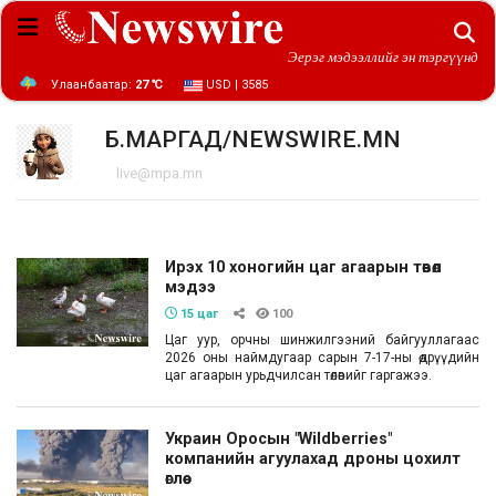
Эерэг мэдээллийг эн тэргүүнд
Улаанбаатар:
27 ℃
USD | 3585
Б.МАРГАД/NEWSWIRE.MN
live@mpa.mn
Ирэх 10 хоногийн цаг агаарын төвөл
мэдээ
15 цаг
100
Цаг уур, орчны шинжилгээний байгууллагаас
2026 оны наймдугаар сарын 7-17-ны өдрүүдийн
цаг агаарын урьдчилсан төлөвийг гаргажээ.
Украин Оросын "Wildberries"
компанийн агуулахад дроны цохилт
өглөө