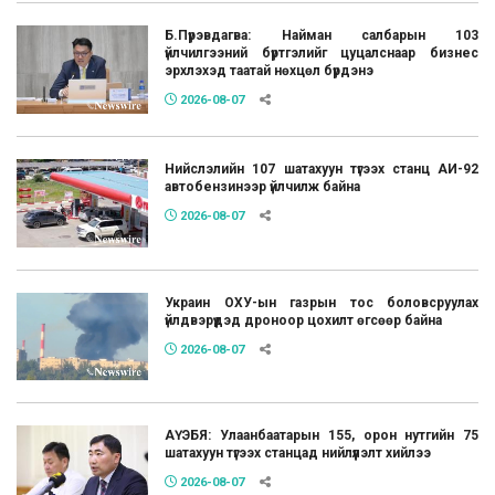
Б.Пүрэвдагва: Найман салбарын 103
үйлчилгээний бүртгэлийг цуцалснаар бизнес
эрхлэхэд таатай нөхцөл бүрдэнэ
2026-08-07
Нийслэлийн 107 шатахуун түгээх станц АИ-92
автобензинээр үйлчилж байна
2026-08-07
Украин ОХУ-ын газрын тос боловсруулах
үйлдвэрүүдэд дроноор цохилт өгсөөр байна
2026-08-07
АҮЭБЯ: Улаанбаатарын 155, орон нутгийн 75
шатахуун түгээх станцад нийлүүлэлт хийлээ
2026-08-07