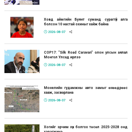
Ховд аймгийн Буянт суманд сураггүй алга
болсон 10 настай охиныг хайж байна
2026-08-07
COP17: "Silk Road Caravan" олон улсын аялал
Монгол Улсад ирлээ
2026-08-07
Монелийн гудамжны авто замыг өнөөдрөөс
хааж, засварлана
2026-08-07
Хогийг эрчим хүч болгох төсөл 2025-2028 онд
хэрэгжинэ