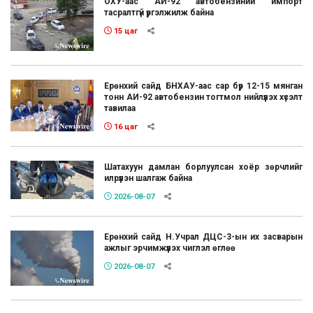
ОХУ-аас АИ-92 автобензиний импорт
тасралтгүй үргэлжилж байна
15 цаг
Ерөнхий сайд БНХАУ-аас сар бүр 12-15 мянган
тонн АИ-92 автобензин тогтмол нийлүүлэх хүсэлт
тавилаа
16 цаг
Шатахуун дамлан борлуулсан хоёр зөрчлийг
илрүүлэн шалгаж байна
2026-08-07
Ерөнхий сайд Н.Учрал ДЦС-3-ын их засварын
ажлыг эрчимжүүлэх чиглэл өглөө
2026-08-07