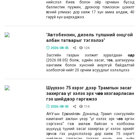
нийслэл Киев болон ойр орчмын бүсэд
баллистик пуужин, дроноор томоохон цохилт
өгсний улмаас дор хаяж 17 хүн амиа алдаж, 40
гаруй хүн шархаджээ.
"Автобензин, дизель түлшний онцгой
албан татварыг тэглэлээ"
2026-08-05
124
Засгийн газрын ээлжит хуралдаан өнөөдөр
(2026.08.05) болж, эдийн засаг, төсөв, шатахууны
хангамж болон хүнсний аюулгүй байдалтай
холбоотой нийт 20 орчим асуудлыг хэлэлцлээ.
Шүүхээс 75 хэрэг дээр Трампын засаг
захиргаа үг хэлэх эрх чөлөөг хязгаарласан
гэх шийдвэр гаргажээ
2026-08-05
114
АНУ-ын Ерөнхийлөгч Дональд Трамп сонгуулийн
кампанит ажлын үеэр "үг хэлэх эрх чөлөөг эргэн
сэргээнэ" гэж амлаж байсан ч холбооны
шүүхүүд түүний засаг захиргаа үг хэлэх эрхийг
зөрчсөн гэх үндэслэлээр дор хаяж 75 хэрэгт
шийдвэр гаргасан талаар хууль эрх зүйн