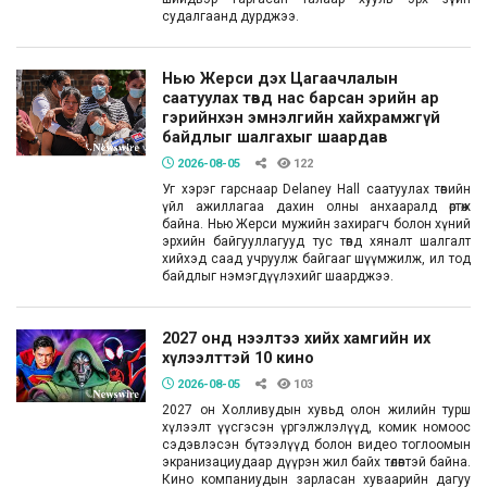
судалгаанд дурджээ.
Нью Жерси дэх Цагаачлалын
саатуулах төвд нас барсан эрийн ар
гэрийнхэн эмнэлгийн хайхрамжгүй
байдлыг шалгахыг шаардав
2026-08-05
122
Уг хэрэг гарснаар Delaney Hall саатуулах төвийн
үйл ажиллагаа дахин олны анхааралд өртөж
байна. Нью Жерси мужийн захирагч болон хүний
эрхийн байгууллагууд тус төвд хяналт шалгалт
хийхэд саад учруулж байгааг шүүмжилж, ил тод
байдлыг нэмэгдүүлэхийг шаарджээ.
2027 онд нээлтээ хийх хамгийн их
хүлээлттэй 10 кино
2026-08-05
103
2027 он Холливудын хувьд олон жилийн турш
хүлээлт үүсгэсэн үргэлжлэлүүд, комик номоос
сэдэвлэсэн бүтээлүүд болон видео тоглоомын
экранизациудаар дүүрэн жил байх төлөвтэй байна.
Кино компаниудын зарласан хуваарийн дагуу