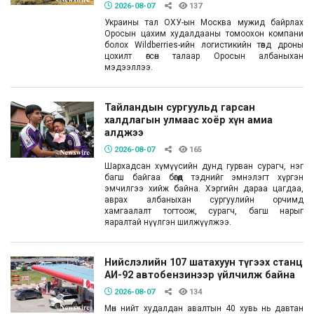
2026-08-07
137
Украины тал ОХУ-ын Москва мужид байрлах
Оросын цахим худалдааны томоохон компани
болох Wildberries-ийн логистикийн төвд дроны
цохилт өгсөн талаар Оросын албаныхан
мэдээллээ.
Тайландын сургуульд гарсан
халдлагын улмаас хоёр хүн амиа
алджээ
2026-08-07
165
Шархадсан хүмүүсийн дунд гурван сурагч, нэг
багш байгаа бөгөөд тэднийг эмнэлэгт хүргэн
эмчилгээ хийж байна. Хэргийн дараа цагдаа,
аврах албаныхан сургуулийн орчимд
хамгаалалт тогтоож, сурагч, багш нарыг
яаралтай нүүлгэн шилжүүлжээ.
Нийслэлийн 107 шатахуун түгээх станц
АИ-92 автобензинээр үйлчилж байна
2026-08-07
134
Мөн нийт худалдан авалтын 40 хувь нь давтан