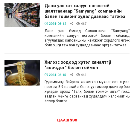
Дани улс хэт халуун ногоотой
шалтгаанаар “Samyang” компанийн
бэлэн гоймонг худалдаанаас татжээ
2024-06-12
467
Дани улс Өмнөд Солонгосын “Samyang”
компанийн халуун ногоотой бэлэн гоймонд
агуулагдах капсаицины хэмжээг хордлого үүсгэж
болзошгүй гэж үзэн худалдаанаас эргүүлэн татжээ.
Хилээс ходоод хүртэл хяналтгүй
“зорчдог” бэлэн гоймон
2024-02-15
442
Гудамжинд байрлах жижигхэн мухлаг сая л үүдээ
нээхэд 8-9 настай л боловуу гэмээр дэлчгэр бор
хүү яаран ороод “Талх, бэлэн гоймон авъя” гээд
задгай мөнгө сарвайхад худалдагч хэлснийг нь
ёсоор болгов.
ЦААШ ҮЗЭХ