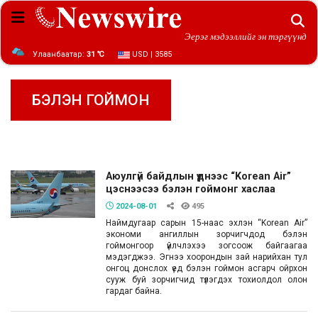
Эерэг мэдээллийг эн тэргүүнд
Улаанбаатар:
31 ℃
USD | 3585
БЭЛЭН ГОЙМОН
Аюулгүй байдлын үүднээс “Korean Air”
цэснээсээ бэлэн гоймонг хаслаа
2024-08-01
495
Наймдугаар сарын 15-наас эхлэн “Korean Air”
экономи ангиллын зорчигчдод бэлэн
гоймонгоор үйлчлэхээ зогсоож байгаагаа
мэдэгджээ. Эгнээ хоорондын зай нарийхан тул
онгоц донслох үед бэлэн гоймон асгарч ойрхон
сууж буй зорчигчид түлэгдэх тохиолдол олон
гардаг байна.