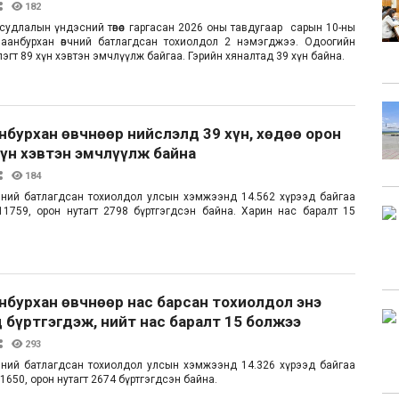
182
 судлалын үндэсний төвөөс гаргасан 2026 оны тавдугаар сарын 10-ны
аанбурхан өвчний батлагдсан тохиолдол 2 нэмэгджээ. Одоогийн
гт 89 хүн хэвтэн эмчлүүлж байгаа. Гэрийн хяналтад 39 хүн байна.
анбурхан өвчнөөр нийслэлд 39 хүн, хөдөө орон
хүн хэвтэн эмчлүүлж байна
184
чний батлагдсан тохиолдол улсын хэмжээнд 14.562 хүрээд байгаа
д 11759, орон нутагт 2798 бүртгэгдсэн байна. Харин нас баралт 15
анбурхан өвчнөөр нас барсан тохиолдол энэ
 бүртгэгдэж, нийт нас баралт 15 болжээ
293
чний батлагдсан тохиолдол улсын хэмжээнд 14.326 хүрээд байгаа
 11650, орон нутагт 2674 бүртгэгдсэн байна.