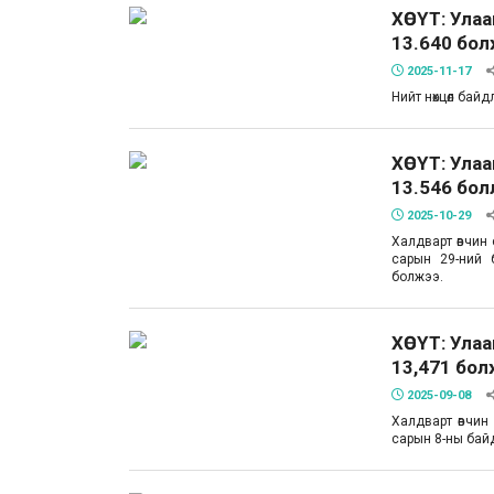
ХӨСҮТ: Ула
13.640 бо
2025-11-17
Нийт нөхцөл бай
ХӨСҮТ: Ула
13.546 бол
2025-10-29
Халдварт өвчин 
сарын 29-ний 
болжээ.
ХӨСҮТ: Ула
13,471 бол
2025-09-08
Халдварт өвчин
сарын 8-ны бай