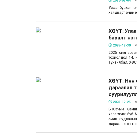
2026-02-04
Улаанбурхан өв
халдварт өвчин 
ХӨСҮТ: Ула
баралт нэг
2025-12-30
2025 оны арван
тохиолдол 14, 
Тухайлбал, ХӨСҮТ
ХӨСҮТ: Нян
дараалал 
суурилуул
2025-12-25
БНСУ-ын Өвчни
хэрэгжиж буй М
өвчин судлалы
дараалал тогтоо