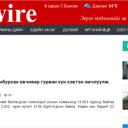
8 сарын 7, Баасан
Дархан:
34 ℃
Эерэг мэдээллийг эн
РАИНЫ ДАЙН
ЭДИЙН ЗАСАГ
ДЭЛХИЙ
ИРГЭНИЙ ӨНЦӨГ
СОЁЛ 
анбурхан өвчнөөр гурван хүн хэвтэн эмчлүүлж
90
чний батлагдсан тохиолдол улсын хэмжээнд 15.563 хүрээд байгаа
д 12.422, орон нутагт 3136 бүртгэгдсэн байна. Харин нас баралт 22