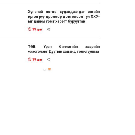
Хүнсний ногоо худалдаалдаг энгийн
иргэн рүү дроноор довтолсон тул ОХУ-
ыг дайны гэмт хэрэгт буруутгав
19 цаг
ТӨВ: Уран бичлэгийн хээрийн
үзэсгэлэнг Дуутын хаданд толилууллаа
19 цаг