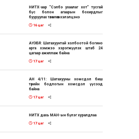
НИТХ-аар "Сэлбэ ухаалаг хот" тусгай
бүс болон агаарын бохирдлыг
бууруулах төлөвлөгөөг хэлэлцэнэ
16 цаг
АҮЭБЯ: Шатахуунтай холбоотой богино
арга хэмжээ хэрэгжүүлэх штаб 24
цагаар ажиллаж байна
17 цаг
АН 4/11: Шатахууны хомсдол биш
төрийн бодлогын хомсдол үүсээд
байна
17 цаг
НИТХ дахь МАН-ын бүлэг хуралдлаа
17 цаг