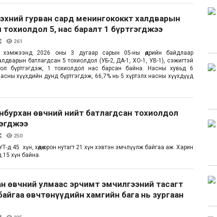
 эхний гурван сард менингококкт халдварын
 тохиолдол 5, нас баралт 1 бүртгэгджээ
261
 хэмжээнд 2026 оны 3 дугаар сарын 05-ны өдрийн байдлаар
лдварын батлагдсан 5 тохиолдол (УБ-2, ДА-1, ХО-1, УВ-1), сэжигтэй
дол бүртгэгдэж, 1 тохиолдол нас барсан байна. Насны хувьд 6
насны хүүхдийн дунд бүртгэгдэж, 66,7% нь 5 хүртэлх насны хүүхдүүд
анбурхан өвчний нийт батлагдсан тохиолдол
мэгджээ
250
Т-д 45 хүн, хөдөө орон нутагт 21 хүн хэвтэн эмчлүүлж байгаа аж. Харин
 15 хүн байна.
н өвчний улмаас эрчимт эмчилгээний тасагт
айгаа өвчтөнүүдийн хамгийн бага нь зургаан