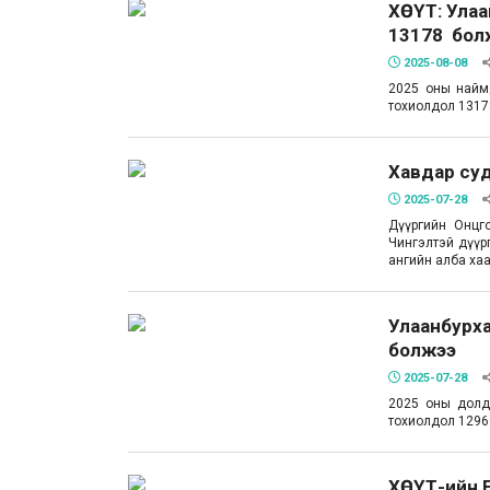
ХӨСҮТ: Ула
13178 бол
2025-08-08
2025 оны найм
тохиолдол 1317
Хавдар суд
2025-07-28
Дүүргийн Онцг
Чингэлтэй дүүр
ангийн алба ха
Улаанбурха
болжээ
2025-07-28
2025 оны долд
тохиолдол 1296
ХӨСҮТ-ийн 