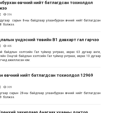
анбурхан өвчний нийт батлагдсан тохиолдол
жээ
336
дугаар сарын 8-ны байдлаар улаанбурхан өвчний нийт батлагдсан
8 болжээ.
лалын үндэсний төвийн В1 давхарт гал гарчээ
405
ой байдлын хэлтсийн Гал түймэр унтраах, аврах 63 дугаар анги,
гийн Онцгой байдлын хэлтсийн Гал түймэр унтраах, аврах 10 дугаар
агчид ажилласан юм.
н өвчний нийт батлагдсан тохиолдол 12969
309
угаар сарын 28-ны байдлаар улаанбурхан өвчний нийт батлагдсан
9 болжээ.
Ерөнхий захирлаар Анагаах ухааны доктор