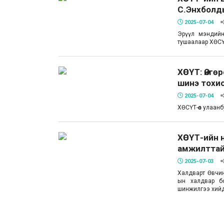
С.Энхболд
2025-07-04
Эрүүл мэндийн
тушаалаар ХӨСҮ
ХӨСҮТ: Өнг
шинэ тохи
2025-07-04
ХӨСҮТ-өөс улаанб
ХӨСҮТ-ийн 
амжилттай
2025-07-03
Халдварт Өвчи
ын халдвар бо
шинжилгээ хийдэ