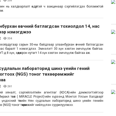
235
чин нь халдварлалт өндөртэй ч вакцинаар сэргийлэгдэх боломжтой
юм.
анбурхан өвчний батлагдсан тохиолдол 14, нас
ээр нэмэгджээ
334
хоёрдугаар сарын 30-ны байдлаар улаанбурхан өвчний батлагдсан
нас баралт 1 нэмэгдлээ. Эмнэлэгт 30 хүн хэвтэн эмчлүүлж байгаа.
-д 8 хүн, хөдөө орон нутагт 14 хүн хэвтэн эмчлүүлж байгаа аж.
 судлалын лабораторид шинэ үеийн гений
тогтоох (NGS) тоног төхөөрөмжийг
лаа
261
й хяналт, сэргийлэлтийн агентлаг (KDCA)-ийн дэмжлэгтэйгээр
иракл төсөл ( MIRACLE Project)-ийн хүрээнд Монгол Улсын Халдварт
н үндэсний төвийн Нян судлалын лабораторид шинэ үеийн генийн
х (NGS) тоног төхөөрөмжийг нийлүүлэн суурилуулжээ.