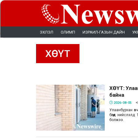
ЭХЛЭЛ
ОЛИМП
ИЗРАИЛ-ГАЗЫН ДАЙН
УК
ХӨСҮТ
ХӨСҮТ: Ула
байна
2026-08-05
Улаанбурхан өв
бөгөөд нийслэл
болжээ.