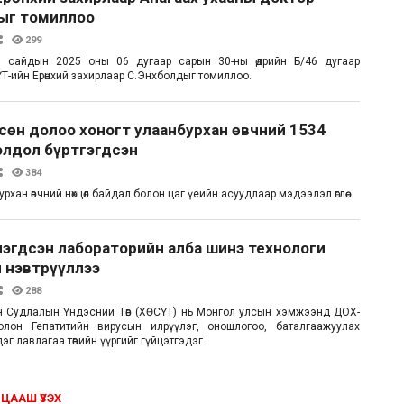
ыг томиллоо
299
 сайдын 2025 оны 06 дугаар сарын 30-ны өдрийн Б/46 дугаар
Т-ийн Ерөнхий захирлаар С.Энхболдыг томиллоо.
өрсөн долоо хоногт улаанбурхан өвчний 1534
олдол бүртгэгдсэн
384
урхан өвчний нөхцөл байдал болон цаг үеийн асуудлаар мэдээлэл өглөө.
нэгдсэн лабораторийн алба шинэ технологи
 нэвтрүүллээ
288
н Судлалын Үндэсний Төв (ХӨСҮТ) нь Монгол улсын хэмжээнд ДОХ-
лон Гепатитийн вирусын илрүүлэг, оношлогоо, баталгаажуулах
г лавлагаа төвийн үүргийг гүйцэтгэдэг.
ЦААШ ҮЗЭХ