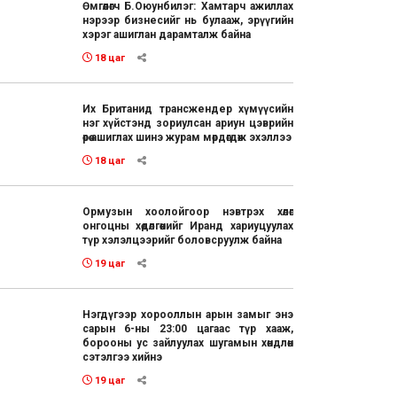
Өмгөөлөгч Б.Оюунбилэг: Хамтарч ажиллах
нэрээр бизнесийг нь булааж, эрүүгийн
хэрэг ашиглан дарамталж байна
18 цаг
Их Британид трансжендер хүмүүсийн
нэг хүйстэнд зориулсан ариун цэврийн
өрөө ашиглах шинэ журам мөрдөгдөж эхэллээ
18 цаг
Ормузын хоолойгоор нэвтрэх хөлөг
онгоцны хөдөлгөөнийг Иранд хариуцуулах
түр хэлэлцээрийг боловсруулж байна
19 цаг
Нэгдүгээр хорооллын арын замыг энэ
сарын 6-ны 23:00 цагаас түр хааж,
борооны ус зайлуулах шугамын хөндлөн
сэтэлгээ хийнэ
19 цаг