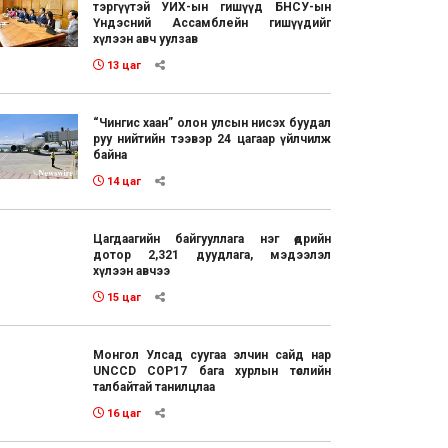
тэргүүтэй УИХ-ын гишүүд БНСУ-ын
Үндэсний Ассамблейн гишүүдийг
хүлээн авч уулзав
13 цаг
“Чингис хаан” олон улсын нисэх буудал
руу нийтийн тээвэр 24 цагаар үйлчилж
байна
14 цаг
Цагдаагийн байгууллага нэг өдрийн
дотор 2,321 дуудлага, мэдээлэл
хүлээн авчээ
15 цаг
Монгол Улсад суугаа элчин сайд нар
UNCCD COP17 бага хурлын төслийн
талбайтай танилцлаа
16 цаг