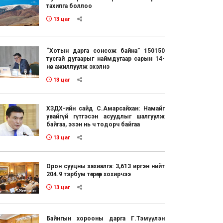
тахилга боллоо
13 цаг
“Хотын дарга сонсож байна” 150150
тусгай дугаарыг наймдугаар сарын 14-
нөөс ажиллуулж эхэлнэ
13 цаг
ХЗДХ-ийн сайд С.Амарсайхан: Намайг
увайгүй гүтгэсэн асуудлыг шалгуулж
байгаа, эзэн нь ч тодорч байгаа
13 цаг
Орон сууцны захиалга: 3,613 иргэн нийт
204.9 тэрбум төгрөгөөр хохирчээ
13 цаг
Байнгын хорооны дарга Г.Тэмүүлэн