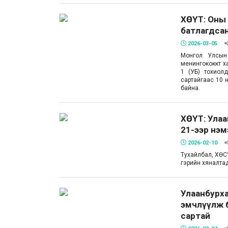
ХӨСҮТ: Оны
батлагдсан
2026-03-05
Монгол Улсын
менингококкт ха
1 (УБ) тохиол
сартайгаас 10 
байна.
ХӨСҮТ: Ула
21-ээр нэ
2026-02-10
Тухайлбал, ХӨСҮ
гэрийн хяналтад
Улаанбурха
эмчлүүлж б
сартай