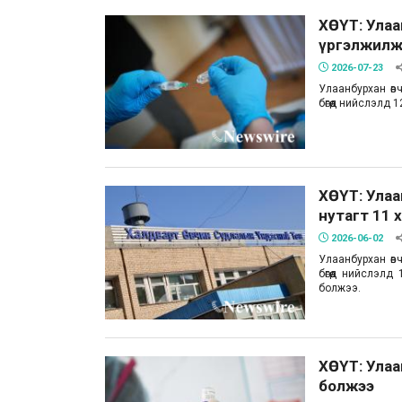
ХӨСҮТ: Ула
үргэлжилж
2026-07-23
Улаанбурхан өв
бөгөөд нийслэлд 
ХӨСҮТ: Ула
нутагт 11 
2026-06-02
Улаанбурхан өв
бөгөөд нийслэл
болжээ.
ХӨСҮТ: Ула
болжээ