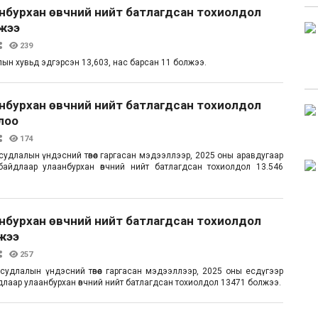
анбурхан өвчний нийт батлагдсан тохиолдол
лжээ
239
длын хувьд эдгэрсэн 13,603, нас барсан 11 болжээ.
анбурхан өвчний нийт батлагдсан тохиолдол
лоо
174
судлалын үндэсний төвөөс гаргасан мэдээллээр, 2025 оны аравдугаар
байдлаар улаанбурхан өвчний нийт батлагдсан тохиолдол 13.546
анбурхан өвчний нийт батлагдсан тохиолдол
жээ
257
 судлалын үндэсний төвөөс гаргасан мэдээллээр, 2025 оны есдүгээр
длаар улаанбурхан өвчний нийт батлагдсан тохиолдол 13471 болжээ.