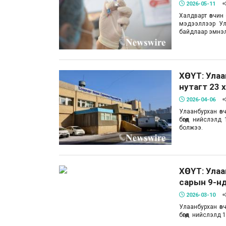
2026-05-11
Халдварт өвчин
мэдээллээр Ул
байдлаар эмнэлэ
ХӨСҮТ: Ула
нутагт 23 
2026-04-06
Улаанбурхан өв
бөгөөд нийслэл
болжээ.
ХӨСҮТ: Ула
сарын 9-нд
2026-03-10
Улаанбурхан өв
бөгөөд нийслэлд