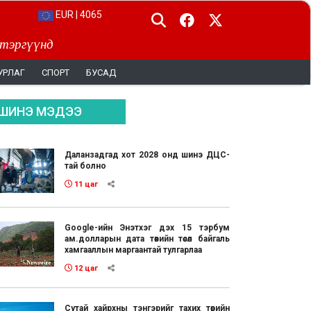
EUR | 4065
 тэргүүнд
УРЛАГ
СПОРТ
БУСАД
ШИНЭ МЭДЭЭ
Даланзадгад хот 2028 онд шинэ ДЦС-
тай болно
11 цаг
Google-ийн Энэтхэг дэх 15 тэрбум
ам.долларын дата төвийн төсөл байгаль
хамгааллын маргаантай тулгарлаа
12 цаг
Сутай хайрхны тэнгэрийг тахих төрийн