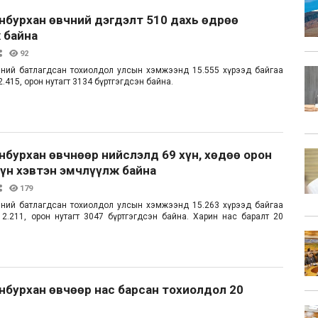
анбурхан өвчний дэгдэлт 510 дахь өдрөө
 байна
92
чний батлагдсан тохиолдол улсын хэмжээнд 15.555 хүрээд байгаа
12.415, орон нутагт 3134 бүртгэгдсэн байна.
анбурхан өвчнөөр нийслэлд 69 хүн, хөдөө орон
хүн хэвтэн эмчлүүлж байна
179
чний батлагдсан тохиолдол улсын хэмжээнд 15.263 хүрээд байгаа
д 12.211, орон нутагт 3047 бүртгэгдсэн байна. Харин нас баралт 20
анбурхан өвчөөр нас барсан тохиолдол 20