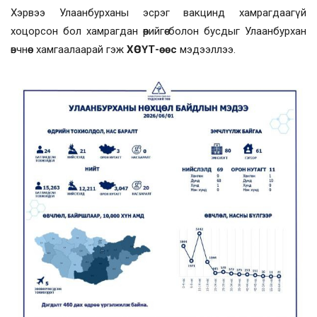
Хэрвээ Улаанбурханы эсрэг вакцинд хамрагдаагүй
хоцорсон бол хамрагдан өөрийгөө болон бусдыг Улаанбурхан
өвчнөөс хамгаалаарай гэж
ХӨСҮТ-өөс
мэдээллээ.