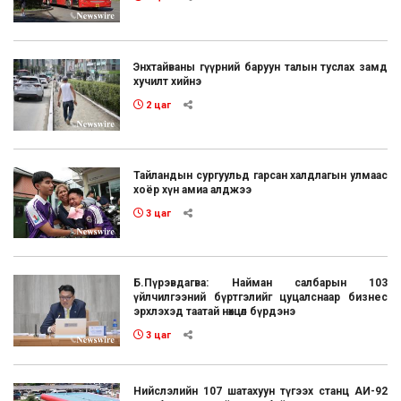
Энхтайваны гүүрний баруун талын туслах замд
хучилт хийнэ
2 цаг
Тайландын сургуульд гарсан халдлагын улмаас
хоёр хүн амиа алджээ
3 цаг
Б.Пүрэвдагва: Найман салбарын 103
үйлчилгээний бүртгэлийг цуцалснаар бизнес
эрхлэхэд таатай нөхцөл бүрдэнэ
3 цаг
Нийслэлийн 107 шатахуун түгээх станц АИ-92