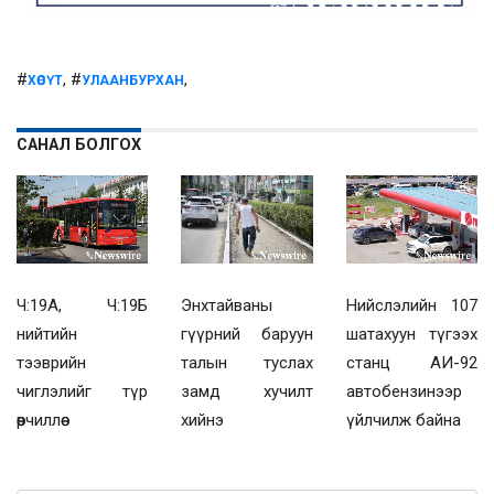
#
, #
,
ХӨСҮТ
УЛААНБУРХАН
САНАЛ БОЛГОХ
Ч:19А, Ч:19Б
Энхтайваны
Нийслэлийн 107
нийтийн
гүүрний баруун
шатахуун түгээх
тээврийн
талын туслах
станц АИ-92
чиглэлийг түр
замд хучилт
автобензинээр
өөрчиллөө
хийнэ
үйлчилж байна