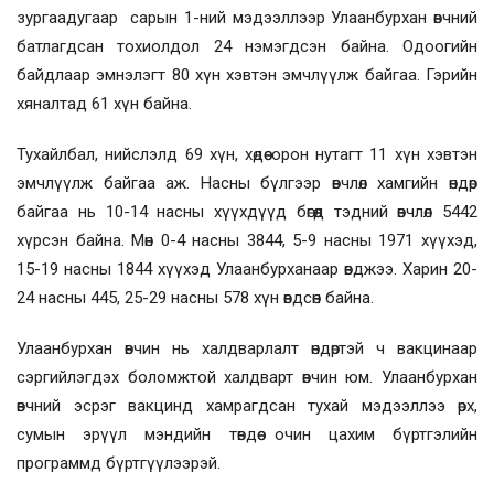
зургаадугаар сарын 1-ний мэдээллээр Улаанбурхан өвчний
батлагдсан тохиолдол 24 нэмэгдсэн байна. Одоогийн
байдлаар эмнэлэгт 80 хүн хэвтэн эмчлүүлж байгаа. Гэрийн
хяналтад 61 хүн байна.
Тухайлбал, нийслэлд 69 хүн, хөдөө орон нутагт 11 хүн хэвтэн
эмчлүүлж байгаа аж. Насны бүлгээр өвчлөл хамгийн өндөр
байгаа нь 10-14 насны хүүхдүүд бөгөөд тэдний өвчлөл 5442
хүрсэн байна. Мөн 0-4 насны 3844, 5-9 насны 1971 хүүхэд,
15-19 насны 1844 хүүхэд Улаанбурханаар өвджээ. Харин 20-
24 насны 445, 25-29 насны 578 хүн өвдсөн байна.
Улаанбурхан өвчин нь халдварлалт өндөртэй ч вакцинаар
сэргийлэгдэх боломжтой халдварт өвчин юм. Улаанбурхан
өвчний эсрэг вакцинд хамрагдсан тухай мэдээллээ өрх,
сумын эрүүл мэндийн төвдөө очин цахим бүртгэлийн
программд бүртгүүлээрэй.