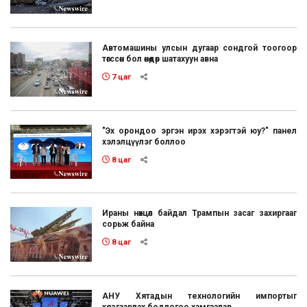
Автомашины улсын дугаар сондгой тоогоор
төгссөн бол өнөөдөр шатахуун авна
7 цаг
"Эх орондоо эргэн ирэх хэрэгтэй юу?" панел
хэлэлцүүлэг боллоо
8 цаг
Ираны нөхцөл байдал Трампын засаг захиргааг
сорьж байна
8 цаг
АНУ Хятадын технологийн импортыг
хязгаарлах бодлогоо хамгаалав