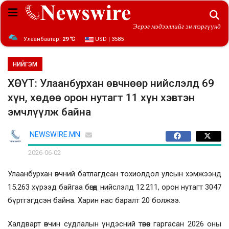
Эерэг мэдээллийг эн тэргүүнд
Улаанбаатар:
29 ℃
USD | 3585
НИЙГЭМ
ХӨСҮТ: Улаанбурхан өвчнөөр нийслэлд 69
хүн, хөдөө орон нутагт 11 хүн хэвтэн
эмчлүүлж байна
NEWSWIRE.MN
2026-06-02
Улаанбурхан өвчний батлагдсан тохиолдол улсын хэмжээнд
15.263 хүрээд байгаа бөгөөд нийслэлд 12.211, орон нутагт 3047
бүртгэгдсэн байна. Харин нас баралт 20 болжээ.
Халдварт өвчин судлалын үндэсний төвөөс гаргасан 2026 оны