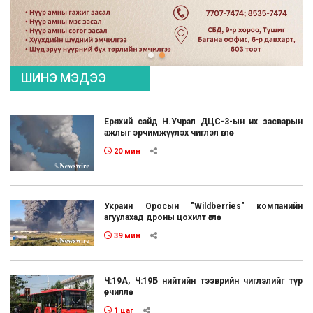
ШИНЭ МЭДЭЭ
Ерөнхий сайд Н.Учрал ДЦС-3-ын их засварын
ажлыг эрчимжүүлэх чиглэл өглөө
20 мин
Украин Оросын "Wildberries" компанийн
агуулахад дроны цохилт өглөө
39 мин
Ч:19А, Ч:19Б нийтийн тээврийн чиглэлийг түр
өөрчиллөө
1 цаг