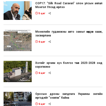
COP17: "Silk Road Caravan" олон улсын аялал
Монгол Улсад ирлээ
5 цаг
Монелийн гудамжны авто замыг өнөөдрөөс хааж,
засварлана
6 цаг
Хогийг эрчим хүч болгох төсөл 2025-2028 онд
хэрэгжинэ
6 цаг
Оросын дроны халдлага Украины энгийн
иргэдийг "онилж" байна
6 цаг