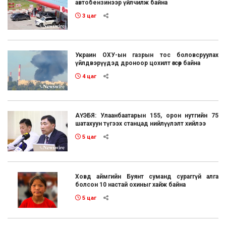
автобензинээр үйлчилж байна
3 цаг
Украин ОХУ-ын газрын тос боловсруулах
үйлдвэрүүдэд дроноор цохилт өгсөөр байна
4 цаг
АҮЭБЯ: Улаанбаатарын 155, орон нутгийн 75
шатахуун түгээх станцад нийлүүлэлт хийлээ
5 цаг
Ховд аймгийн Буянт суманд сураггүй алга
болсон 10 настай охиныг хайж байна
5 цаг