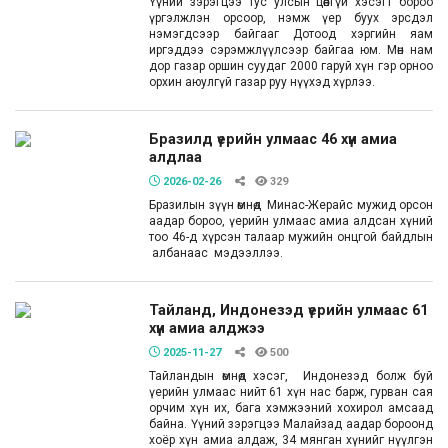
Үүний зэрэгцээ тус улсын цөөнгүй хэсэгт бороо
үргэлжлэн орсоор, нэмж үер буух эрсдэл
нэмэгдсээр байгааг Дотоод хэргийн яам
иргэддээ сэрэмжлүүлсээр байгаа юм. Мөн нам
дор газар оршин суудаг 2000 гаруй хүн гэр орноо
орхин аюулгүй газар руу нүүхэд хүрлээ.
Бразилд үерийн улмаас 46 хүн амиа
алдлаа
2026-02-26
329
Бразилын зүүн өмнөд Минас-Жерайс мужид орсон
аадар бороо, үерийн улмаас амиа алдсан хүний
тоо 46-д хүрсэн талаар мужийн онцгой байдлын
албанаас мэдээллээ.
Тайланд, Индонезэд үерийн улмаас 61
хүн амиа алджээ
2025-11-27
500
Тайландын өмнөд хэсэг, Индонезэд болж буй
үерийн улмаас нийт 61 хүн нас барж, гурван сая
орчим хүн их, бага хэмжээний хохирол амсаад
байна. Үүний зэрэгцээ Малайзад аадар бороонд
хоёр хүн амиа алдаж, 34 мянган хүнийг нүүлгэн