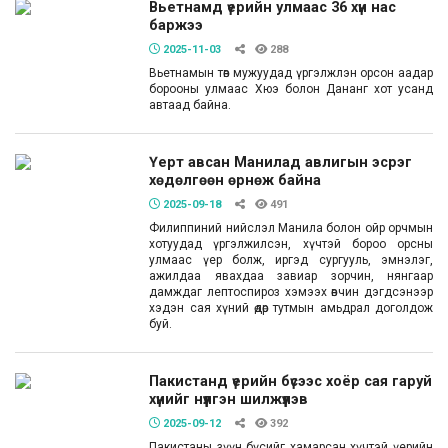
Вьетнамд үерийн улмаас 36 хүн нас
баржээ
2025-11-03
288
Вьетнамын төв мужуудад үргэлжлэн орсон аадар
борооны улмаас Хюэ болон Дананг хот усанд
автаад байна.
Үерт авсан Манилад авлигын эсрэг
хөдөлгөөн өрнөж байна
2025-09-18
491
Филиппиний нийслэл Манила болон ойр орчмын
хотуудад үргэлжилсэн, хүчтэй бороо орсны
улмаас үер болж, иргэд сургууль, эмнэлэг,
ажилдаа явахдаа завиар зорчин, нянгаар
дамждаг лептоспироз хэмээх өвчин дэгдсэнээр
хэдэн сая хүний өдөр тутмын амьдрал доголдож
буй.
Пакистанд үерийн бүсээс хоёр сая гаруй
хүнийг нүүлгэн шилжүүлэв
2025-09-12
392
Пакистаны зүүн бүсийг хамарсан хүчтэй үерийн