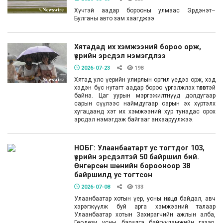
Хүчтэй аадар борооны улмаас Эрдэнэт–
Булганы авто зам хаагджээ
Хятадад их хэмжээний бороо орж,
үерийн эрсдэл нэмэгдлээ
2026-07-23
198
Хятад улс үерийн улирлын оргил үедээ орж, хэд
хэдэн бүс нутагт аадар бороо үргэлжлэх төлөвтэй
байна. Цаг уурын мэргэжилтнүүд долдугаар
сарын сүүлээс наймдугаар сарын эх хүртэлх
хугацаанд хэт их хэмжээний хур тунадас орох
эрсдэл нэмэгдэж байгааг анхааруулжээ.
НОБГ: Улаанбаатарт ус тогтдог 103,
үерийн эрсдэлтэй 50 байршил бий.
Өнгөрсөн шөнийн борооноор 38
байршилд ус тогтсон
2026-07-08
133
Улаанбаатар хотын үер, усны нөхцөл байдал, авч
хэрэгжүүлж буй арга хэмжээний талаар
Улаанбаатар хотын Захирагчийн ажлын алба,
Геодези усны барилга байгууламжийн газар,