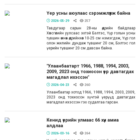
Үер усны аюулаас сэрэмжлүүлж байна
2026-05-29
257
Тавдугаар сарын 28-ны өдрийн байдлаар
Хөвсгөлийн уулсаас эхтэй Бэлтэс, Үүр голын усны
түвшин өмнөх өдрийнхөөс 10-25 см нэмэгдэж, Үүр гол
олон жилийн дундаж түвшинг 20 см, Бэлтэс гол
үерийн түвшинг 20 см давсан байна.
"Улаанбаатарт 1966, 1988, 1994, 2003,
2009, 2023 онд тохиосон үер давтагдах
магадлал ихэссэн"
2026-04-23
260
Улаанбаатар хотод 1966, 1988, 1994, 2003, 2009,
2023 онд тохиосон хүчтэй үерүүд давтагдах
магадлал ихэссэн гэх судалгаа гарсан.
Кенид үерийн улмаас 66 хүн амиа
алдлаа
2026-03-16
264