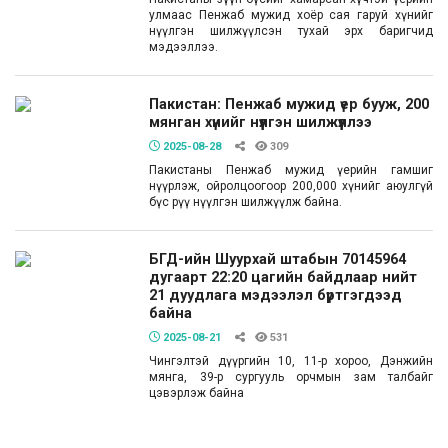
улмаас Пенжаб мужид хоёр сая гаруй хүнийг
нүүлгэн шилжүүлсэн тухай эрх баригчид
мэдээллээ.
Пакистан: Пенжаб мужид үер бууж, 200
мянган хүнийг нүүлгэн шилжүүллээ
2025-08-28
309
Пакистаны Пенжаб мужид үерийн гамшиг
нүүрлэж, ойролцоогоор 200,000 хүнийг аюулгүй
бүс рүү нүүлгэн шилжүүлж байна.
БГД-ийн Шуурхай штабын 70145964
дугаарт 22:20 цагийн байдлаар нийт
21 дуудлага мэдээлэл бүртгэгдээд
байна
2025-08-21
531
Чингэлтэй дүүргийн 10, 11-р хороо, Дэнжийн
мянга, 39-р сургууль орчмын зам талбайг
цэвэрлэж байна