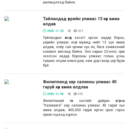
шилжүүлээд байна.
Тайландад үерийн улмаас 13 хүн амиа
алдав
2025-11-25
417
Тайландын өмнөд хэсэгт орсон аадар бороо,
үерийн улмаас есөн мужид нийт 13 хүн амиа
алдаж, хоёр сая орчим хүн их, бага хэмжээний
хохирол амсаад байна. Энэ сарын 22-ноос орж
эхэлсэн аадар борооны улмаас голын усны
түвшин огцом нэмэгдэж, нам дор газар үер бууж
буй.
Филиппинд хар салхины улмаас 40
гаруй хүн амиа алдлаа
2025-11-05
315
Филиппиний төв хэсгийг дайран өнгөрсөн
“Калмаеги” хар салхины улмаас 40 гаруй хүн
амиа алдаж, 400,000 гаруй иргэн орон гэрээ
орхин нүүхэд хүрлээ.