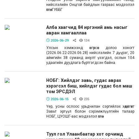
нийслэлийн Онцгой байдлын газраас мэдээлэл
өглөө. ГУББГ
Алба хаагчид 84 иргэний амь насыг
авран хамгааллаа
2026-06-29
134
Улсын хэмжээнд өнгөрсөн долоо хоногт
(2026.06.22-2026.06.28) нийслэлийн 7 дүүрэг, 20
аймгийн 38 суманд аюулт үзэгдэл, ослын 104
удаагийн дуудлага бүртгэгдсэн байна.
НОБГ: Хийлдэг завь, гудас аврах
хэрэгсэл биш, хийлдэг гудас бол маш
том ЭРСДЭЛ
2026-06-15
235
Үер, усны ослоос урьдчилан сэргийлэх хөдөлгөөнт
Завьт эргүүл болон сэрэмжлүүлгийн талаар
НОБГ, ЦУОШГ-аас мэдээлэл өглөө.
Туул гол Улаанбаатар хот орчимд