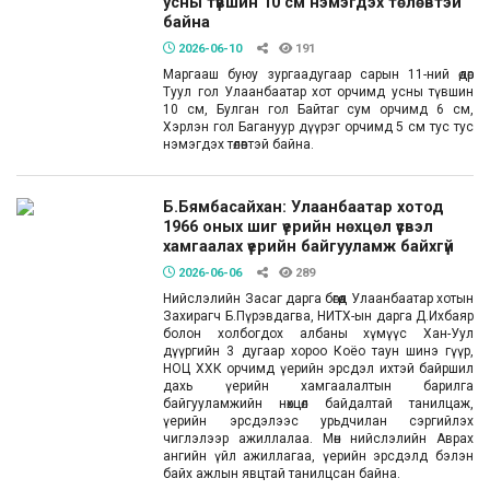
усны түвшин 10 см нэмэгдэх төлөвтэй
байна
2026-06-10
191
Маргааш буюу зургаадугаар сарын 11-ний өдөр
Туул гол Улаанбаатар хот орчимд усны түвшин
10 см, Булган гол Байтаг сум орчимд 6 см,
Хэрлэн гол Багануур дүүрэг орчимд 5 см тус тус
нэмэгдэх төлөвтэй байна.
Б.Бямбасайхан: Улаанбаатар хотод
1966 оных шиг үерийн нөхцөл үүсвэл
хамгаалах үерийн байгууламж байхгүй
2026-06-06
289
Нийслэлийн Засаг дарга бөгөөд Улаанбаатар хотын
Захирагч Б.Пүрэвдагва, НИТХ-ын дарга Д.Ихбаяр
болон холбогдох албаны хүмүүс Хан-Уул
дүүргийн 3 дугаар хороо Коёо таун шинэ гүүр,
НОЦ ХХК орчимд үерийн эрсдэл ихтэй байршил
дахь үерийн хамгаалалтын барилга
байгууламжийн нөхцөл байдалтай танилцаж,
үерийн эрсдэлээс урьдчилан сэргийлэх
чиглэлээр ажиллалаа. Мөн нийслэлийн Аврах
ангийн үйл ажиллагаа, үерийн эрсдэлд бэлэн
байх ажлын явцтай танилцсан байна.