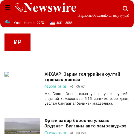
Эерэг мэдээллийг эн тэргүүнд
Улаанбаатар:
29 ℃
USD | 3585
ҮЕР
АНХААР: Зарим гол үерийн аюултай
түвшнээс давлаа
2026-08-05
97
Мөн Балж, Онон голын усны түвшин үерийн
аюултай хэмжээнээс 5-15 сантиметрээр давж,
үерлэж байгааг албаныхан мэдээллээ.
Хүчтэй аадар борооны улмаас
Эрдэнэт–Булганы авто зам хаагджээ
2026-08-03
223