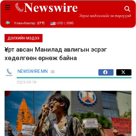
Эерэг мэдээллийг эн тэргүүнд
Улаанбаатар:
27 ℃
USD | 3585
ДЭЛХИЙН МЭДЭЭ
Үерт авсан Манилад авлигын эсрэг
хөдөлгөөн өрнөж байна
NEWSWIRE.MN
2025-09-18