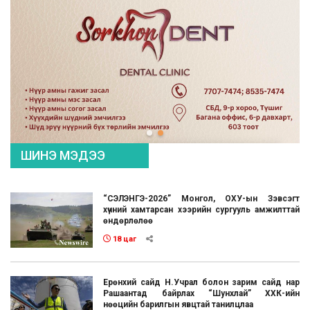
ШИНЭ МЭДЭЭ
“СЭЛЭНГЭ-2026” Монгол, ОХУ-ын Зэвсэгт
хүчний хамтарсан хээрийн сургууль амжилттай
өндөрлөлөө
18 цаг
Ерөнхий сайд Н.Учрал болон зарим сайд нар
Рашаантад байрлах “Шунхлай” ХХК-ийн
нөөцийн барилгын явцтай танилцлаа