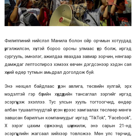
Филиппиний нийслэл Манила болон ойр орчмын хотуудад
үргэлжилсэн, хүчтэй бороо орсны улмаас үер болж, иргэд
сургууль, эмнэлэг, ажилдаа явахдаа завиар зорчин, нянгаар
дамждаг лептоспироз хэмээх өвчин дэгдсэнээр хэдэн сая
хүний өдөр тутмын амьдрал доголдож буй.
Энэ нөхцөл байдлаас үүдэн авлига, төсвийн хулгай, эрх
мэдэлтэй гэр бүлийн хүүхдүүдийн тансаглал зэргийг иргэд
эсэргүүцэж эхэллээ. Тус улсын хууль тогтоогчид, өндөр
албан тушаалтнуудтай үгсэн үерээс хамгаалах төслөөр мөнгө
завшсан барилгын компаниудыг иргэд “TikTok”, “Facebook”,
X зэрэг цахим сүлжээнд шүүмжилж, энэ сарын 21-нд
эсэргүүцлийн жагсаал хийхээр товложээ. Мөн улс төрчид,