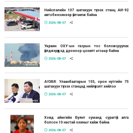
Нийслэлийн 107 шатахуун түгээх станц АИ-92
автобензинээр үйлчилж байна
2026-08-07
Украин ОХУ-ын газрын тос боловсруулах
үйлдвэрүүдэд дроноор цохилт өгсөөр байна
2026-08-07
АҮЭБЯ: Улаанбаатарын 155, орон нутгийн 75
шатахуун түгээх станцад нийлүүлэлт хийлээ
2026-08-07
Ховд аймгийн Буянт суманд сураггүй алга
болсон 10 настай охиныг хайж байна
2026-08-07