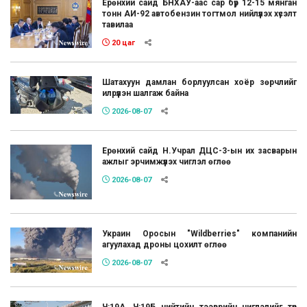
Ерөнхий сайд БНХАУ-аас сар бүр 12-15 мянган
тонн АИ-92 автобензин тогтмол нийлүүлэх хүсэлт
тавилаа
20 цаг
Шатахуун дамлан борлуулсан хоёр зөрчлийг
илрүүлэн шалгаж байна
2026-08-07
Ерөнхий сайд Н.Учрал ДЦС-3-ын их засварын
ажлыг эрчимжүүлэх чиглэл өглөө
2026-08-07
Украин Оросын "Wildberries" компанийн
агуулахад дроны цохилт өглөө
2026-08-07