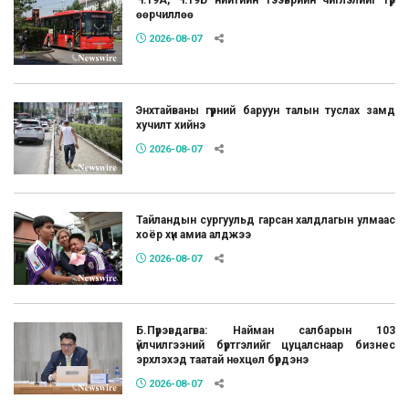
Ч:19А, Ч:19Б нийтийн тээврийн чиглэлийг түр
өөрчиллөө
2026-08-07
Энхтайваны гүүрний баруун талын туслах замд
хучилт хийнэ
2026-08-07
Тайландын сургуульд гарсан халдлагын улмаас
хоёр хүн амиа алджээ
2026-08-07
Б.Пүрэвдагва: Найман салбарын 103
үйлчилгээний бүртгэлийг цуцалснаар бизнес
эрхлэхэд таатай нөхцөл бүрдэнэ
2026-08-07