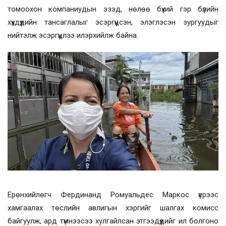
томоохон компаниудын эзэд, нөлөө бүхий гэр бүлийн
хүүхдүүдийн тансаглалыг эсэргүүцсэн, элэглэсэн зургуудыг
нийтэлж эсэргүүцлээ илэрхийлж байна.
Ерөнхийлөгч Фердинанд Ромуальдес Маркос үерээс
хамгаалах төслийн авлигын хэргийг шалгах комисс
байгуулж, ард түмнээсээ хулгайлсан этгээдүүдийг ил болгоно