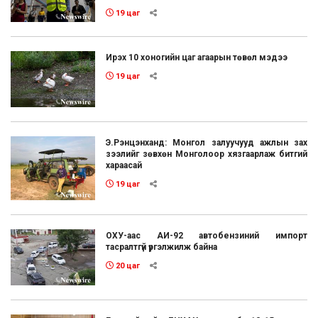
19 цаг
Ирэх 10 хоногийн цаг агаарын төвөл мэдээ
19 цаг
Э.Рэнцэнханд: Монгол залуучууд ажлын зах
зээлийг зөвхөн Монголоор хязгаарлаж битгий
хараасай
19 цаг
ОХУ-аас АИ-92 автобензиний импорт
тасралтгүй үргэлжилж байна
20 цаг