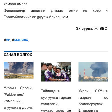
хэмээн амлав.
Филиппинчүүд авлигын улмаас өмнө нь хоёр ч
Ерөнхийлөгчийг огцруулж байсан юм.
Эх сурвалж: BBC
#
, #
,
ҮЕР
МАНИЛА
САНАЛ БОЛГОХ
Украин Оросын
Украин ОХУ-ын
Тайландын
"Wildberries"
газрын тос
сургуульд гарсан
компанийн
боловсруулах
халдлагын
агуулахад дроны
үйлдвэрүүдэд
улмаас хоёр хүн