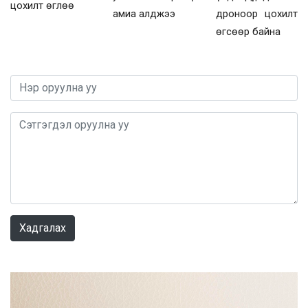
цохилт өглөө
дроноор цохилт
амиа алджээ
өгсөөр байна
0 / 1000
Хадгалах