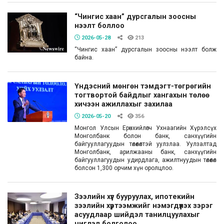
“Чингис хаан” дурсгалын зоосны
нээлт боллоо
2026-05-28
213
“Чингис хаан” дурсгалын зоосны нээлт болж
байна.
Үндэсний мөнгөн тэмдэгт-төгрөгийн
тогтвортой байдлыг хангахын төлөө
хичээн ажиллахыг захилаа
2026-05-20
356
Монгол Улсын Ерөнхийлөгч Ухнаагийн Хүрэлсүх
Монголбанк болон банк, санхүүгийн
байгууллагуудын төлөөлөлтэй уулзлаа. Уулзалтад
Монголбанк, арилжааны банк, санхүүгийн
байгууллагуудын удирдлага, ажилтнуудын төлөөлөл
болсон 1,300 орчим хүн оролцлоо.
Зээлийн хүүг бууруулах, ипотекийн
зээлийн хүртээмжийг нэмэгдүүлэх зэрэг
асуудлаар шийдэл танилцуулахыг
чиглэл болголоо