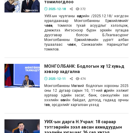
томилогдлоо
2025-12-18
372
УИХ-ын чуулганы өнөөдрийн /2025.12.18/ нэгдсэн
хуралдаанаар Монголбанкны Ерөнхийлөгчийг
чөлөөлөх, томилох тухай асуудлыг хэлэлцэж,
дэмжлээ. Ингэснээр бүрэн эрхийн хугацаа
дуусгавар болсон Б.Лхагвасүрэнг
Монголбанкны Ерөнхийлөгчийн үүрэгт албан
тушаалаас чөлөөлж, Санжаагийн Наранцогтыг
томилов.
МОНГОЛБАНК: Бодлогын хүүг 12 хувьд
хэвээр хадгална
2025-12-11
474
Монголбанкны Мөнгөний бодлогын хорооны 2025
оны 12 дугаар сарын 10, 11-ний өдрийн ээлжит
хурлаар эдийн засаг, банк, санхүүгийн зах
зээлийн өнөөгийн байдал, дотоод, гадаад орчны
төлөв, эрсдэлийг харгалзан үзээд
УИХ-ын дарга Н.Учрал: 18 сараар
тэтгэврийн зээл авсан ахмадуудын
зээлийн хугацааг 36 сар хүртэл