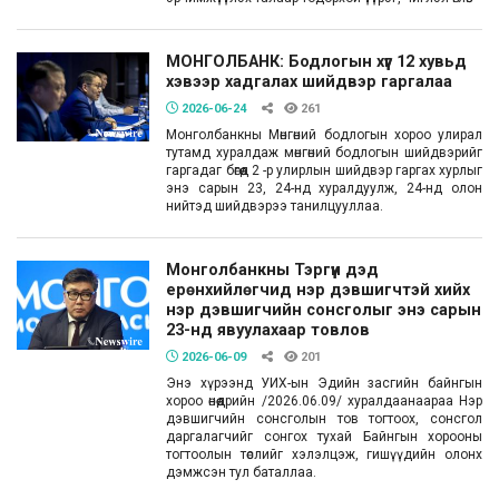
МОНГОЛБАНК: Бодлогын хүүг 12 хувьд
хэвээр хадгалах шийдвэр гаргалаа
2026-06-24
261
Монголбанкны Мөнгөний бодлогын хороо улирал
тутамд хуралдаж мөнгөний бодлогын шийдвэрийг
гаргадаг бөгөөд 2 -р улирлын шийдвэр гаргах хурлыг
энэ сарын 23, 24-нд хуралдуулж, 24-нд олон
нийтэд шийдвэрээ танилцууллаа.
Монголбанкны Тэргүүн дэд
ерөнхийлөгчид нэр дэвшигчтэй хийх
нэр дэвшигчийн сонсголыг энэ сарын
23-нд явуулахаар товлов
2026-06-09
201
Энэ хүрээнд УИХ-ын Эдийн засгийн байнгын
хороо өнөөдрийн /2026.06.09/ хуралдаанаараа Нэр
дэвшигчийн сонсголын тов тогтоох, сонсгол
даргалагчийг сонгох тухай Байнгын хорооны
тогтоолын төслийг хэлэлцэж, гишүүдийн олонх
дэмжсэн тул баталлаа.