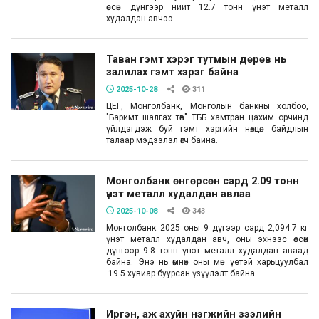
өссөн дүнгээр нийт 12.7 тонн үнэт металл
худалдан авчээ.
Таван гэмт хэрэг тутмын дөрөв нь
залилах гэмт хэрэг байна
2025-10-28
311
ЦЕГ, Монголбанк, Монголын банкны холбоо,
"Баримт шалгах төв" ТББ хамтран цахим орчинд
үйлдэгдэж буй гэмт хэргийн нөхцөл байдлын
талаар мэдээлэл өгч байна.
Монголбанк өнгөрсөн сард 2.09 тонн
үнэт металл худалдан авлаа
2025-10-08
343
Монголбанк 2025 оны 9 дүгээр сард 2,094.7 кг
үнэт металл худалдан авч, оны эхнээс өссөн
дүнгээр 9.8 тонн үнэт металл худалдан аваад
байна. Энэ нь өмнөх оны мөн үетэй харьцуулбал
19.5 хувиар буурсан үзүүлэлт байна.
Иргэн, аж ахуйн нэгжийн зээлийн