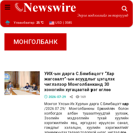
Эерэг мэдээллийг эн тэргүүнд
Улаанбаатар:
25 ℃
USD | 3585
МОНГОЛБАНК
УИХ-ын дарга С.Бямбацогт “Хар
жагсаалт”-ын асуудлыг цэгцлэх
чиглэлээр Монголбанканд 30
хоногийн хугацаатай үүрэг өглөө
2026-07-29
169
Монгол Улсын Их Хурлын дарга С.Бямбацогт өнөөдөр
/2026.07.29/ Монголбанкны Ерөнхийлөгч болон
холбогдох албан тушаалтнуудтай уулзаж,
Зээлийн мэдээллийн тухай хуулийн
хэрэгжилтийн явц, иргэдээс ирүүлсэн санал,
гомдлыг хэлэлцэн, хуулийн хэрэгжилтийг
эрчимжүүлэх талаар тодорхой үүрэг, чиглэл өглөө.