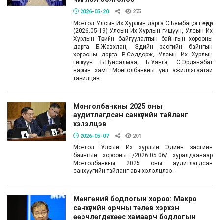
2026-05-20
275
Монгол Улсын Их Хурлын дарга С.Бямбацогт өнөөдөр
(2026.05.19) Улсын Их Хурлын гишүүн, Улсын Их
Хурлын Төрийн байгуулалтын байнгын хорооны
дарга Б.Жавхлан, Эдийн засгийн байнгын
хорооны дарга Р.Сэддорж, Улсын Их Хурлын
гишүүн Б.Пунсалмаа, Б.Уянга, С.Эрдэнэбат
нарын хамт Монголбанкны үйл ажиллагаатай
танилцав.
Монголбанкны 2025 оны
аудитлагдсан санхүүгийн тайланг
хэлэлцэв
2026-05-07
201
Монгол Улсын Их хурлын Эдийн засгийн
байнгын хорооны /2026.05.06/ хуралдаанаар
Монголбанкны 2025 оны аудитлагдсан
санхүүгийн тайланг авч хэлэлцлээ.
Мөнгөний бодлогын хороо: Макро
санхүүгийн орчны төлөв хэрхэн
өөрчлөгдөхөөс хамаарч бодлогын