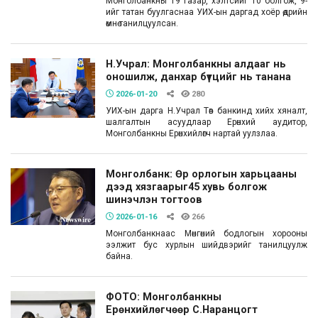
Монголбанкны 19 газар, хэлтсийг 10 болгож, 9-
ийг татан буулгаснаа УИХ-ын даргад хоёр өдрийн
өмнө танилцуулсан.
Н.Учрал: Монголбанкны алдааг нь
оношилж, данхар бүтцийг нь танана
2026-01-20
280
УИХ-ын дарга Н.Учрал Төв банкинд хийх хяналт,
шалгалтын асуудлаар Ерөнхий аудитор,
Монголбанкны Ерөнхийлөгч нартай уулзлаа.
Монголбанк: Өр орлогын харьцааны
дээд хязгаарыг45 хувь болгож
шинэчлэн тогтоов
2026-01-16
266
Монголбанкнаас Мөнгөний бодлогын хорооны
ээлжит бус хурлын шийдвэрийг танилцуулж
байна.
ФОТО: Монголбанкны
Ерөнхийлөгчөөр С.Наранцогт