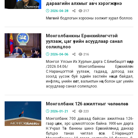
дараагийн алхмыг авч хэрэгжүүлнэ
2026-04-28
217
Мөнгөний бодлогын хорооны ээлжит хурал боллоо.
Монголбанкны Ерөнхийлөгчтэй
уулзаж, цаг үеийн асуудлаар санал
солилцлоо
2026-04-06
216
Монгол Улсын Их Хурлын дарга С.Бямбацогт өнөөдөр
/2026.04.06/ Монголбанкны Ерөнхийлөгч
С.Наранцогттой уулзаж, гадаад, дотоод зах
зээлд үүсэж буй эдийн засгийн нөхцөл байдал,
инфляц, үнийн өсөлт, вальютын нөөц болон цаг үеийн
асуудлаар санал солилцлоо.
Монголбанк 126 ажилтныг чөлөөлөв
2026-01-21
223
Монголбанк 700 даваад байсан ажилтнаа 126-
гаар цөөлж, эрс цомхотгосон байна. УИХ-ын дарга
Н.Учрал Төв банкны шинэ Ерөнхийлөгчид данхар
бүтцээ танах чиглэл өгсөн. С.Наранцогт