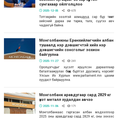
сунгахаар ойлголцлоо
2025-12-05
673
Тэтгэврийн зээлтэй ахмадууд сар бүр төлөлт
хийсний дараа эм тариа, талх, сүүгээ авч
чадахгүй байна.
Монголбанкны Ерөнхийлөгчийн албан
тушаалд нэр дэвшигчтэй хийх нэр
дэвшигчийн сонсголыг зохион
байгуулна
2025-11-27
241
Оролцогчдыг хүсэлт ирүүлсэн дарааллаар
баталгаажуулах бөгөөд бүртгэл дуусмагц нэрсийг
Улсын Их Хурлын www.parliament.mn цахим
хуудаст байршуулна.
Монголбанк аравдугаар сард 2829 кг
үнэт металл худалдан авчээ
2025-11-06
171
Монголбанкаас гаргасан албан мэдээллээр
2025 оны аравдугаар сард 2829 кг, оны эхнээс