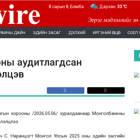
8 сарын 8, Бямба
Дархан:
Улаанбаатар:
33 ℃
31 ℃
Эерэг мэдээллийг эн
РАИНЫ ДАЙН
ЭДИЙН ЗАСАГ
ДЭЛХИЙ
ИРГЭНИЙ ӨНЦӨГ
СОЁЛ 
оны аудитлагдсан
лэлцэв
гын хорооны /2026.05.06/ хуралдаанаар Монголбанкны
хэлэлцлээ.
ч С. Наранцогт Монгол Улсын 2025 оны эдийн засгийн