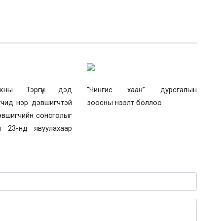
нкны Тэргүүн дэд
“Чингис хаан” дурсгалын
гчид нэр дэвшигчтэй
зоосны нээлт боллоо
эвшигчийн сонсголыг
 23-нд явуулахаар