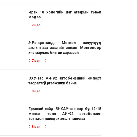
Ирэх 10 хоногийн цаг агаарын төвөл
мэдээ
7 цаг
Э.Рэнцэнханд: Монгол залуучууд
ажлын зах зээлийг зөвхөн Монголоор
хязгаарлаж битгий хараасай
7 цаг
ОХУ-аас АИ-92 автобензиний импорт
тасралтгүй үргэлжилж байна
8 цаг
Ерөнхий сайд БНХАУ-аас сар бүр 12-15
мянган тонн АИ-92 автобензин
тогтмол нийлүүлэх хүсэлт тавилаа
8 цаг