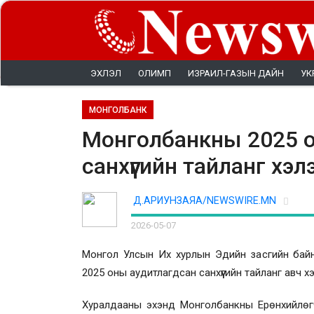
ЭХЛЭЛ
ОЛИМП
ИЗРАИЛ-ГАЗЫН ДАЙН
УК
МОНГОЛБАНК
Монголбанкны 2025 
санхүүгийн тайланг хэ
Д.АРИУНЗАЯА/NEWSWIRE.MN
2026-05-07
Монгол Улсын Их хурлын Эдийн засгийн байн
2025 оны аудитлагдсан санхүүгийн тайланг авч 
Хуралдааны эхэнд Монголбанкны Ерөнхийлөг