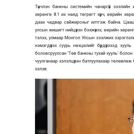
Түүнчлэн банкны системийн чанаргүй зээлийн
хөрөнгө 8.1 их наяд төгрөгт хүрч, өөрийн хөр
даах чадвар сайжирсныг илтгэж байна. Цаа
улсын жишигт нийцүүлэн бэхжүүлэх, өөрийн хөр
тэлэх, улмаар Монгол Улсын зээлжих зэрэглэл
нэмэгдүүлэх суурь нөхцөлийг бүрдүүлэхэд хуу
боловсруулсан 'Төв банкны тухай хууль' болон 
чуулганаар хэлэлцүүлэн батлуулахаар төлөвлө
хэлэв.