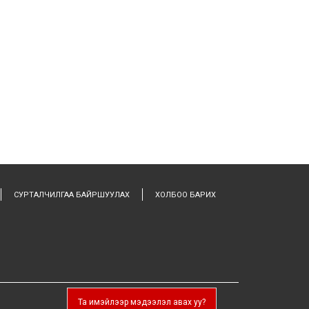
СУРТАЛЧИЛГАА БАЙРШУУЛАХ
ХОЛБОО БАРИХ
Та имэйлээр мэдээлэл авах уу?