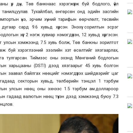
ны үр дүн, Төв банкнаас хэрэгжүүлж буй бодлого, үйл
 танилцуулав. Тухайлбал, өнгөрсөн онд эдийн засгийн
мпортын үнэ, эрчим хүчний тарифын өөрчлөлт, төсвийн
угаар сард 9.6 хувьд хүрсэн. Энэхүү сорилтын эсрэг
огын хүүг 2 нэгж хувиар нэмэгдүүлэн, 12 хувьд хүргэсэн.
ст улсын хэмжээнд 7.5 хувь болж, Төв банкны зорилтот
ж буй хэрэглээний зээлийн хэт өсөлтийг хязгаарлах,
га тулгарсан. Тиймээс оны эхэнд Мөнгөний бодлогын
гын харьцааны (DSTI) дээд хязгаарыг 45 хувь болгон
ын заавал байлгах нөөцийг нэмэгдүүлэх шийдвэрийг цаг
р гадаад секторын хувьд, төлбөрийн тэнцэл 1 тэрбум
тын улсын нөөц оны эхнээс 1.5 тэрбум ам.доллароор
ын гадаад валютын нөөц түүхэн дээд хэмжээнд буюу 7.3
онцлов.