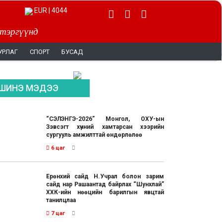
CNY | 528.3
 тэргүүнд
УРЛАГ
СПОРТ
БУСАД
ШИНЭ МЭДЭЭ
“СЭЛЭНГЭ-2026” Монгол, ОХУ-ын
Зэвсэгт хүчний хамтарсан хээрийн
сургууль амжилттай өндөрлөлөө
6 цаг
Ерөнхий сайд Н.Учрал болон зарим
сайд нар Рашаантад байрлах “Шунхлай”
ХХК-ийн нөөцийн барилгын явцтай
танилцлаа
7 цаг