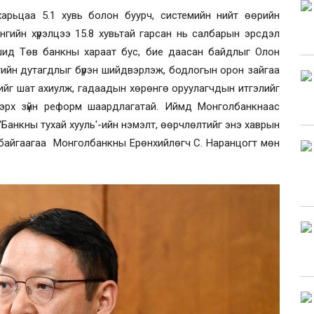
 харьцаа 5.1 хувь болон буурч, системийн нийт өөрийн
өнгийн хүрэлцээ 15.8 хувьтай гарсан нь салбарын эрсдэл
шид Төв банкны хараат бус, бие даасан байдлыг Олон
өнгийн дутагдлыг бүрэн шийдвэрлэж, бодлогын орон зайгаа
ийг шат ахиулж, гадаадын хөрөнгө оруулагчдын итгэлийг
ль эрх зүйн реформ шаардлагатай. Иймд Монголбанкнаас
'Банкны тухай хууль'-ийн нэмэлт, өөрчлөлтийг энэ хаврын
ж байгаагаа Монголбанкны Ерөнхийлөгч С. Наранцогт мөн