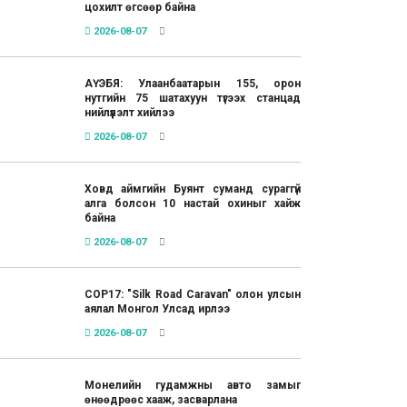
цохилт өгсөөр байна
2026-08-07
АҮЭБЯ: Улаанбаатарын 155, орон
нутгийн 75 шатахуун түгээх станцад
нийлүүлэлт хийлээ
2026-08-07
Ховд аймгийн Буянт суманд сураггүй
алга болсон 10 настай охиныг хайж
байна
2026-08-07
COP17: "Silk Road Caravan" олон улсын
аялал Монгол Улсад ирлээ
2026-08-07
Монелийн гудамжны авто замыг
өнөөдрөөс хааж, засварлана