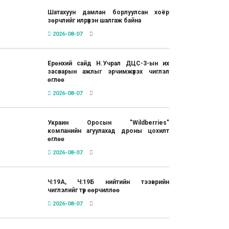
Шатахуун дамлан борлуулсан хоёр
зөрчлийг илрүүлэн шалгаж байна
2026-08-07
Ерөнхий сайд Н.Учрал ДЦС-3-ын их
засварын ажлыг эрчимжүүлэх чиглэл
өглөө
2026-08-07
Украин Оросын "Wildberries"
компанийн агуулахад дроны цохилт
өглөө
2026-08-07
Ч:19А, Ч:19Б нийтийн тээврийн
чиглэлийг түр өөрчиллөө
2026-08-07