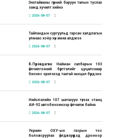
Энхтайваны гүүрний баруун талын туслах
замд хучилт хийнэ
2026-08-07
Тайландын сургуульд гарсан халдлагын
улмаас хоёр хүн амиа алджээ
2026-08-07
Б.Пүрэвдагва: Найман салбарын 103
үйлчилгээний бүртгэлийг цуцалснаар
бизнес эрхлэхэд таатай нөхцөл бүрдэнэ
2026-08-07
Нийслэлийн 107 шатахуун түгээх станц
АИ-92 автобензинээр үйлчилж байна
2026-08-07
Украин ОХУ-ын газрын тос
боловсруулах үйлдвэрүүдэд дроноор