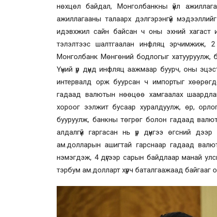
нөхцөл байдал, Монголбанкны үйл ажиллагаа
ажиллагааны талаарх дэлгэрэнгүй мэдээллийг
идэвхжил сайн байсан ч оны эхний хагаст и
тэлэлтээс шалтгаалан инфляц эрчимжиж, 2 д
Монголбанк Мөнгөний бодлогыг хатууруулж, бодл
Үүний үр дүнд инфляц аажмаар буурч, оны эцэ
интервалд орж буурсан ч импортыг хөөрөгдө
гадаад валютын нөөцөө хамгаалах шаардла
хороог ээлжит бусаар хуралдуулж, өр, орло
бууруулж, банкны төгрөг болон гадаад валют
алдалгүй гаргасан нь үр дүнгээ өгсний дээ
ам.долларын ашигтай гарснаар гадаад валю
нэмэгдэж, 4 дүгээр сарын байдлаар манай улс
тэрбум ам.долларт хүрч баталгаажаад байгааг 