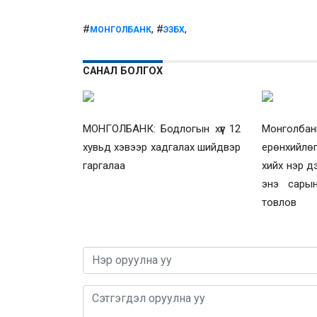
#
, #
,
МОНГОЛБАНК
ЭЗБХ
САНАЛ БОЛГОХ
МОНГОЛБАНК: Бодлогын хүүг 12
Монголба
хувьд хэвээр хадгалах шийдвэр
ерөнхийлө
гаргалаа
хийх нэр д
энэ сарын
товлов