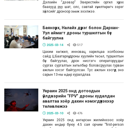
Дэлхийн “дээвэр” Эверестийн оргил хүрэх
баазууд руу шат, олс, савтай хүчилтөрөгч зэрэг
зүйлсийг дроноор зөөж эхэлжээ.
Баянзүрх, Налайх дүүрэг болон Дархан-
Уул аймагт дроны туршилтын бүс
байгуулна
2025-03-14
517
Цахим хөгжил, инновац, харилцаа холбооны
сайд Ц.Баатархүү дроны хуулийн төсөл, туршилтын
бүс байгуулах, дрон нисгэгч операторуудыг
сургах сургалтын хөтөлбөр боловсруулах гурван
ажлын хэсэг байгуулсан. Тус ажлын хэсгүүд энэ
сарын 13-ны өдөр хуралдлаа.
Украин 2025 онд дотоодын
үйлдвэрийн “FPV” дроны худалдан
авалтаа хоёр дахин нэмэгдүүлэхээр
төлөвлөжээ
2025-03-10
476
Украин 2025 онд өнгөрсөн жилийнхээс хоёр
дахин өндөр буюу 4.5 сая орчим “first-person