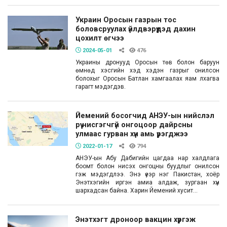
Украин Оросын газрын тос
боловсруулах үйлдвэрүүдэд дахин
цохилт өгчээ
2024-05-01
476
Украины дронууд Оросын төв болон баруун
өмнөд хэсгийн хэд хэдэн газрыг онилсон
болохыг Оросын Батлан хамгаалах яам лхагва
гарагт мэдэгдэв.
Йемений босогчид АНЭУ-ын нийслэл
рүү нисгэгчгүй онгоцоор дайрсны
улмаас гурван хүн амь үрэгджээ
2022-01-17
794
АНЭУ-ын Абу Дабигийн цагдаа нар халдлага
боомт болон нисэх онгоцны буудлыг онилсон
гэж мэдэгдлээ. Энэ үеэр нэг Пакистан, хоёр
Энэтхэгийн иргэн амиа алдаж, зургаан хүн
шархадсан байна. Харин Йемений хусит...
Энэтхэгт дроноор вакцин хүргэж