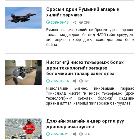
Оросын дрон Румыний агаарын
хилийг зөрчжээ
2025-09-15
298
Румын агаарын хилийг нь Оросын дрон зөрчсөн
талаар мэдэгдсэн бөгөөд НАТО-гийн орнуудын
хил зөрчсөн хоёр дахь тохиолдол энэ болж
байна.
Нисгэгчгүй нисэх төхөөрөмж болох
дрон технологийг хөгжүүлэх
боломжийн талаар хэлэлцлээ
2025-06-16
323
Нийслэлийн Бизнес, инновацын газраас
“Нийслэлд нисгэгчгүй нисэх төхөөрөмж (дрон
технологи)-ийг хөгжүүлэх боломж” сэдвийн
хүрээнд илтгэл, хэлэлцүүлгийг зохион байгууллаа.
Дэлхийн хамгийн өндөр оргил руу
дроноор ачаа хүргэнэ
2025-04-21
514