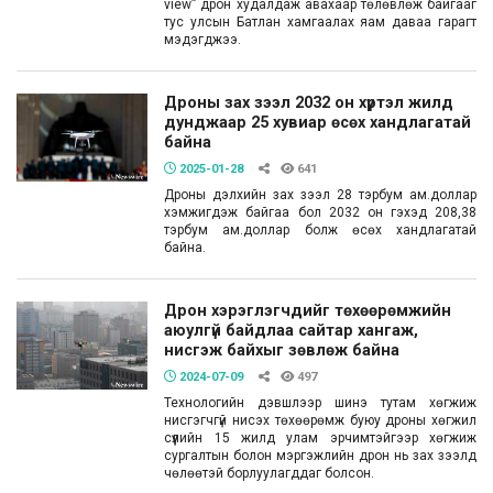
view” дрон худалдаж авахаар төлөвлөж байгааг
тус улсын Батлан ​​хамгаалах яам даваа гарагт
мэдэгджээ.
Дроны зах зээл 2032 он хүртэл жилд
дунджаар 25 хувиар өсөх хандлагатай
байна
2025-01-28
641
Дроны дэлхийн зах зээл 28 тэрбум ам.доллар
хэмжигдэж байгаа бол 2032 он гэхэд 208,38
тэрбум ам.доллар болж өсөх хандлагатай
байна.
Дрон хэрэглэгчдийг төхөөрөмжийн
аюулгүй байдлаа сайтар хангаж,
нисгэж байхыг зөвлөж байна
2024-07-09
497
Технологийн дэвшлээр шинэ тутам хөгжиж
нисгэгчгүй нисэх төхөөрөмж буюу дроны хөгжил
сүүлийн 15 жилд улам эрчимтэйгээр хөгжиж
сургалтын болон мэргэжлийн дрон нь зах зээлд
чөлөөтэй борлуулагддаг болсон.