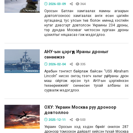
2026-03-09
364
Оросын Батлан хамгаалах яамны агаарын
довтолгооноос хамгаалах анги есөн цагийн
хугацаанд тус улсын төв болон өмнөд хэсгийн
нутаг дэвсгэрт довтолсон Украины 234 дроны,
тэр дундаа Москваг чиглэсэн зургаан дроны
цохилтыг няцаасаэ гэж мэдэгдлээ.
АНУ-ын цэргүүд Ираны дроныг
сөнөөжээ
2026-02-04
335
Арабын тэнгист байрлаж байсан “USS Abraham
Lincoln” нисэх онгоц тээгч хөлөг рүү Ираны дрон
маш ойртож ирсэн тул АНУ-ын цэргийнхэн
төхөөрөмжийг сөнөөсөн тухай албаны эх
сурвалж мэдэгдлээ.
ОХУ: Украин Москва руу дроноор
довтоллоо
2025-12-11
503
Украин Оросын хэд хэдэн бүсийг онилон 287
дроноор томоохон дайралт хийсэн тухай Москва