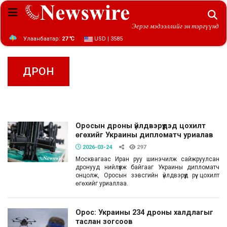
Эерэг мэдээллийг эн тэргүүнд
Улаанбаатар:
27 ℃
USD | 3585
ДРОН
Оросын дроны үйлдвэрүүдэд цохилт
өгөхийг Украины дипломатч уриалав
2026-03-24
297
Москвагаас Иран руу шинэчилж сайжруулсан
дронууд нийлүүлж байгааг Украины дипломатч
онцолж, Оросын зэвсгийн үйлдвэрүүд рүү цохилт
өгөхийг уриаллаа.
Орос: Украины 234 дроны халдлагыг
таслан зогсоов