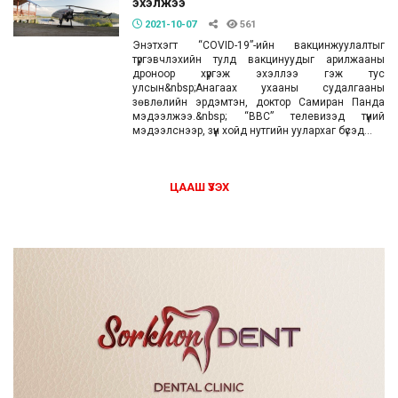
эхэлжээ
2021-10-07
561
Энэтхэгт “COVID-19”-ийн вакцинжуулалтыг
түргэвчлэхийн тулд вакцинуудыг арилжааны
дроноор хүргэж эхэллээ гэж тус
улсын&nbsp;Анагаах ухааны судалгааны
зөвлөлийн эрдэмтэн, доктор Самиран Панда
мэдээлжээ.&nbsp; “BBC” телевизэд түүний
мэдээлснээр, зүүн хойд нутгийн уулархаг бүсэд...
ЦААШ ҮЗЭХ