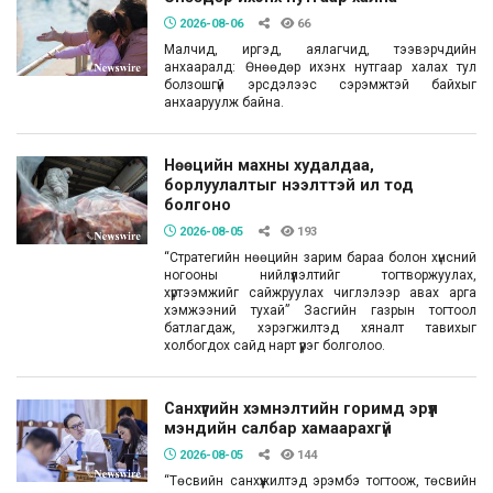
2026-08-06
66
Малчид, иргэд, аялагчид, тээвэрчдийн
анхааралд: Өнөөдөр ихэнх нутгаар халах тул
болзошгүй эрсдэлээс сэрэмжтэй байхыг
анхааруулж байна.
Нөөцийн махны худалдаа,
борлуулалтыг нээлттэй ил тод
болгоно
2026-08-05
193
“Стратегийн нөөцийн зарим бараа болон хүнсний
ногооны нийлүүлэлтийг тогтворжуулах,
хүртээмжийг сайжруулах чиглэлээр авах арга
хэмжээний тухай” Засгийн газрын тогтоол
батлагдаж, хэрэгжилтэд хяналт тавихыг
холбогдох сайд нарт үүрэг болголоо.
Санхүүгийн хэмнэлтийн горимд эрүүл
мэндийн салбар хамаарахгүй
2026-08-05
144
“Төсвийн санхүүжилтэд эрэмбэ тогтоож, төсвийн