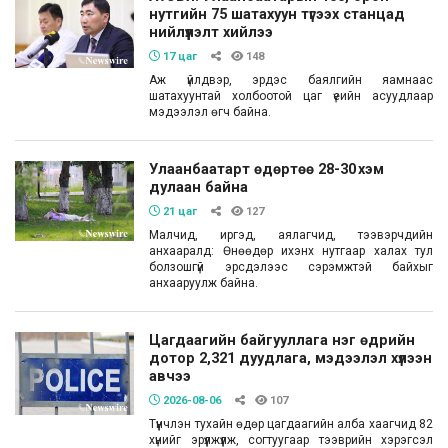
нутгийн 75 шатахуун түгээх станцад
нийлүүлэлт хийлээ
17 цаг
148
Аж үйлдвэр, эрдэс баялгийн яамнаас
шатахуунтай холбоотой цаг үеийн асуудлаар
мэдээлэл өгч байна.
Улаанбаатарт өдөртөө 28-30 хэм
дулаан байна
21 цаг
127
Малчид, иргэд, аялагчид, тээвэрчдийн
анхааралд: Өнөөдөр ихэнх нутгаар халах тул
болзошгүй эрсдэлээс сэрэмжтэй байхыг
анхааруулж байна.
Цагдаагийн байгууллага нэг өдрийн
дотор 2,321 дуудлага, мэдээлэл хүлээн
авчээ
2026-08-06
107
Түүнчлэн тухайн өдөр цагдаагийн алба хаагчид 82
хүнийг эрүүлжүүлж, согтуугаар тээврийн хэрэгсэл