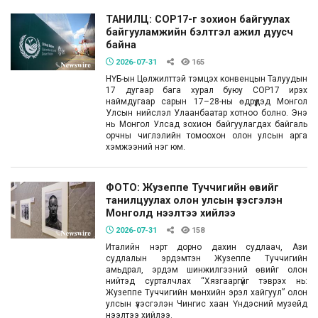
ТАНИЛЦ: COP17-г зохион байгуулах
байгууламжийн бэлтгэл ажил дуусч
байна
2026-07-31
165
НҮБ-ын Цөлжилттэй тэмцэх конвенцын Талуудын
17 дугаар бага хурал буюу COP17 ирэх
наймдугаар сарын 17–28-ны өдрүүдэд Монгол
Улсын нийслэл Улаанбаатар хотноо болно. Энэ
нь Монгол Улсад зохион байгуулагдах байгаль
орчны чиглэлийн томоохон олон улсын арга
хэмжээний нэг юм.
ФОТО: Жузеппе Туччигийн өвийг
танилцуулах олон улсын үзэсгэлэн
Монголд нээлтээ хийлээ
2026-07-31
158
Италийн нэрт дорно дахин судлаач, Ази
судлалын эрдэмтэн Жузеппе Туччигийн
амьдрал, эрдэм шинжилгээний өвийг олон
нийтэд сурталчлах “Хязгааргүйг тэврэх нь:
Жузеппе Туччигийн мөнхийн эрэл хайгуул” олон
улсын үзэсгэлэн Чингис хаан Үндэсний музейд
нээлтээ хийлээ.