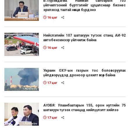
Б.Пүрэвдагва: Найман салбарын 103
үйлчилгээний бүртгэлийг цуцалснаар бизнес
эрхлэхэд таатай нөхцөл бүрдэнэ
16 цаг
Нийслэлийн 107 шатахуун түгээх станц АИ-92
автобензинээр үйлчилж байна
16 цаг
Украин ОХУ-ын газрын тос боловсруулах
үйлдвэрүүдэд дроноор цохилт өгсөөр байна
17 цаг
АҮЭБЯ: Улаанбаатарын 155, орон нутгийн 75
шатахуун түгээх станцад нийлүүлэлт хийлээ
17 цаг