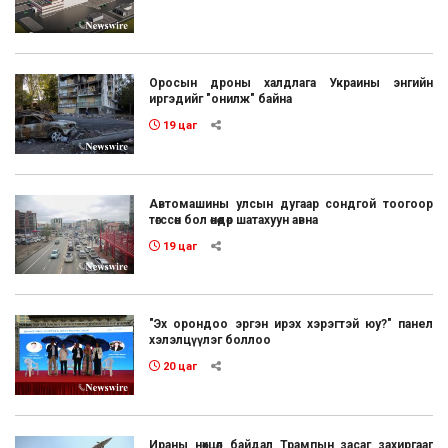
Оросын дроны халдлага Украины энгийн
иргэдийг "онилж" байна
19 цаг
Автомашины улсын дугаар сондгой тоогоор
төгссөн бол өнөөдөр шатахуун авна
19 цаг
"Эх орондоо эргэн ирэх хэрэгтэй юу?" панел
хэлэлцүүлэг боллоо
20 цаг
Ираны нөхцөл байдал Трампын засаг захиргааг