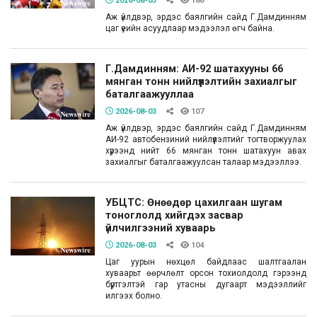
2026-08-03
186
Аж үйлдвэр, эрдэс баялгийн сайд Г.Дамдинням
цаг үеийн асуудлаар мэдээлэл өгч байна.
Г.Дамдинням: АИ-92 шатахууны 66
мянган тонн нийлүүлэлтийн захиалгыг
баталгаажууллаа
2026-08-03
107
Аж үйлдвэр, эрдэс баялгийн сайд Г.Дамдинням
АИ-92 автобензиний нийлүүлэлтийг тогтворжуулах
хүрээнд нийт 66 мянган тонн шатахуун авах
захиалгыг баталгаажуулсан талаар мэдээллээ.
УБЦТС: Өнөөдөр цахилгаан шугам
тоноглолд хийгдэх засвар
үйлчилгээний хуваарь
2026-08-03
104
Цаг уурын нөхцөл байдлаас шалтгаалан
хуваарьт өөрчлөлт орсон тохиолдолд гэрээнд
бүртгэлтэй гар утасны дугаарт мэдээллийг
илгээх болно.