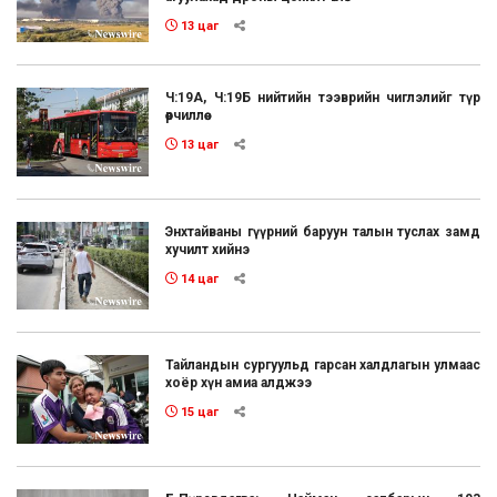
13 цаг
Ч:19А, Ч:19Б нийтийн тээврийн чиглэлийг түр
өөрчиллөө
13 цаг
Энхтайваны гүүрний баруун талын туслах замд
хучилт хийнэ
14 цаг
Тайландын сургуульд гарсан халдлагын улмаас
хоёр хүн амиа алджээ
15 цаг