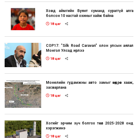
Ховд аймгийн Буянт суманд сураггүй алга
болсон 10 настай охиныг хайж байна
18 цаг
COP17: "Silk Road Caravan" олон улсын аялал
Монгол Улсад ирлээ
18 цаг
Монелийн гудамжны авто замыг өнөөдрөөс хааж,
засварлана
18 цаг
Хогийг эрчим хүч болгох төсөл 2025-2028 онд
хэрэгжинэ
18 цаг