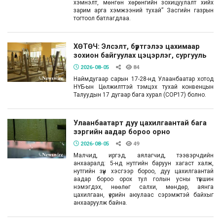
хэмнэлт, мөнгөн хөрөнгийн зохицуулалт хийх
зарим арга хэмжээний тухай” Засгийн газрын
тогтоол батлагдлаа.
ХӨТӨЧ: Элсэлт, бүртгэлээ цахимаар
зохион байгуулах цэцэрлэг, сургууль
2026-08-05
84
Наймдугаар сарын 17-28-нд Улаанбаатар хотод
НҮБ-ын Цөлжилттэй тэмцэх тухай конвенцын
Талуудын 17 дугаар бага хурал (COP17) болно.
Улаанбаатарт дуу цахилгаантай бага
зэргийн аадар бороо орно
2026-08-05
49
Малчид, иргэд, аялагчид, тээвэрчдийн
анхааралд: 5-нд нутгийн баруун хагаст халж,
нутгийн зүүн хэсгээр бороо, дуу цахилгаантай
аадар бороо орох тул голын усны түвшин
нэмэгдэх, нөөлөг салхи, мөндөр, аянга
цахилгаан, үерийн аюулаас сэрэмжтэй байхыг
анхааруулж байна.