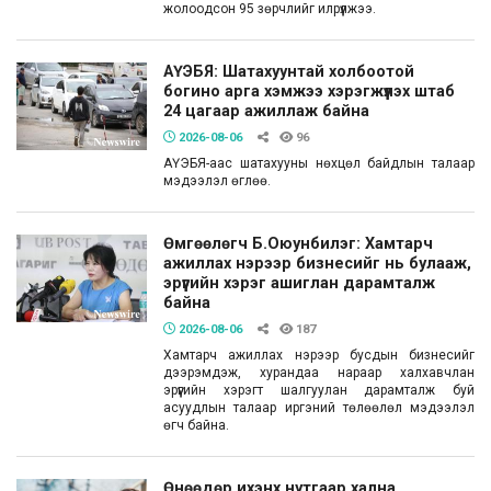
жолоодсон 95 зөрчлийг илрүүлжээ.
АҮЭБЯ: Шатахуунтай холбоотой
богино арга хэмжээ хэрэгжүүлэх штаб
24 цагаар ажиллаж байна
2026-08-06
96
АҮЭБЯ-аас шатахууны нөхцөл байдлын талаар
мэдээлэл өглөө.
Өмгөөлөгч Б.Оюунбилэг: Хамтарч
ажиллах нэрээр бизнесийг нь булааж,
эрүүгийн хэрэг ашиглан дарамталж
байна
2026-08-06
187
Хамтарч ажиллах нэрээр бусдын бизнесийг
дээрэмдэж, хурандаа нараар халхавчлан
эрүүгийн хэрэгт шалгуулан дарамталж буй
асуудлын талаар иргэний төлөөлөл мэдээлэл
өгч байна.
Өнөөдөр ихэнх нутгаар хална