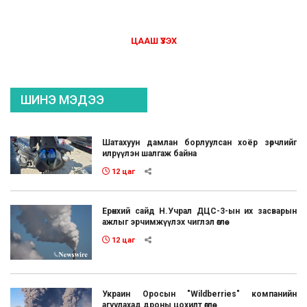
ЦААШ ҮЗЭХ
ШИНЭ МЭДЭЭ
Шатахуун дамлан борлуулсан хоёр зөрчлийг
илрүүлэн шалгаж байна
12 цаг
Ерөнхий сайд Н.Учрал ДЦС-3-ын их засварын
ажлыг эрчимжүүлэх чиглэл өглөө
12 цаг
Украин Оросын "Wildberries" компанийн
агуулахад дроны цохилт өглөө