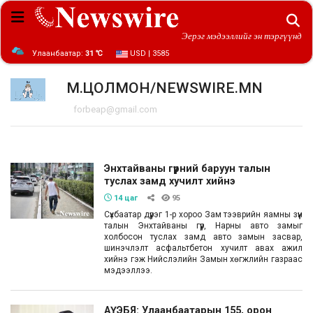
Эерэг мэдээллийг эн тэргүүнд
Улаанбаатар:
31 ℃
USD | 3585
М.ЦОЛМОН/NEWSWIRE.MN
forbeap@gmail.com
Энхтайваны гүүрний баруун талын
туслах замд хучилт хийнэ
14 цаг
95
Сүхбаатар дүүрэг 1-р хороо Зам тээврийн яамны зүүн
талын Энхтайваны гүүр, Нарны авто замыг
холбосон туслах замд авто замын засвар,
шинэчлэлт асфальтбетон хучилт авах ажил
хийнэ гэж Нийслэлийн Замын хөгжлийн газраас
мэдээллээ.
АҮЭБЯ: Улаанбаатарын 155, орон