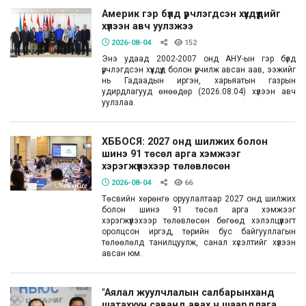
Америк гэр бүлд үрчлэгдсэн хүүхдүүдийг
хүлээн авч уулзжээ
2026-08-04
152
Энэ удаад 2002-2007 онд АНУ-ын гэр бүлд
үрчлэгдсэн хүүхдүүд болон үрчилж авсан аав, ээжийг
нь Гадаадын иргэн, харьяатын газрын
удирдлагууд өнөөдөр (2026.08.04) хүлээн авч
уулзлаа.
ХББОСЯ: 2027 онд шилжих болон
шинэ 91 төсөл арга хэмжээг
хэрэгжүүлэхээр төлөвлөсөн
2026-08-04
66
Төсвийн хөрөнгө оруулалтаар 2027 онд шилжих
болон шинэ 91 төсөл арга хэмжээг
хэрэгжүүлэхээр төлөвлөсөн бөгөөд хэлэлцүүлэгт
оролцсон иргэд, төрийн бус байгууллагын
төлөөлөлд танилцуулж, санал хүсэлтийг хүлээн
авсан юм.
"Аялал жуулчлалын салбарынханд
шатахуун саванд авах ч шаардлага