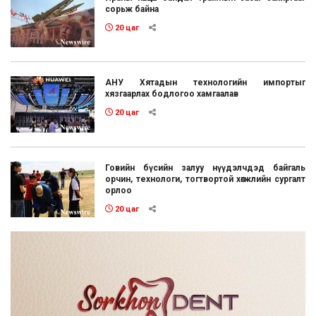
сорьж байна
20 цаг
АНУ Хятадын технологийн импортыг
хязгаарлах бодлогоо хамгаалав
20 цаг
Говийн бүсийн залуу нүүдэлчдэд байгаль
орчин, технологи, тогтвортой хөгжлийн сургалт
орлоо
20 цаг