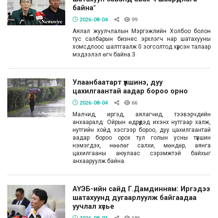
байна"
2026-08-04
99
Аялал жуулчлалын Мэргэжлийн Холбоо болон
тус салбарын бизнес эрхлэгч нар шатахууны
хомсдлоос шалтгаалж 0 зогсолтод хүрсэн талаар
мэдээлэл өгч байна.3
Улаанбаатарт үүлшинэ, дуу
цахилгаантай аадар бороо орно
2026-08-04
66
Малчид, иргэд, аялагчид, тээвэрчдийн
анхааралд: Ойрын өдрүүдэд ихэнх нутгаар халж,
нутгийн хойд хэсгээр бороо, дуу цахилгаантай
аадар бороо орох тул голын усны түвшин
нэмэгдэх, нөөлөг салхи, мөндөр, аянга
цахилгааны аюулаас сэрэмжтэй байхыг
анхааруулж байна.
АҮЭБ-ийн сайд Г.Дамдинням: Иргэдээ
шатахуунд дугаарлуулж байгаадаа
уучлал хүсье