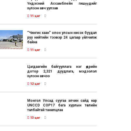
Үндэсний Ассамблейн гишүүдийг
хүлээн авч уулзав
11 цаг
“Чингис хаан” олон улсын нисэх буудал
руу нийтийн тээвэр 24 цагаар үйлчилж
байна
11 цаг
Цагдаагийн байгууллага нэг өдрийн
дотор 2,321 дуудлага, мэдээлэл
хүлээн авчээ
12 цаг
Монгол Улсад суугаа элчин сайд нар
UNCCD COP17 бага хурлын төслийн
талбайтай танилцлаа
13 цаг