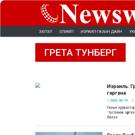
ЭХЛЭЛ
ОЛИМП
ИЗРАИЛ-ГАЗЫН ДАЙН
УК
ГРЕТА ТУНБЕРГ
Израиль: Гр
гаргана
2025-06-10
Газын зурваст ү
тусламж хүргэх
билээ.