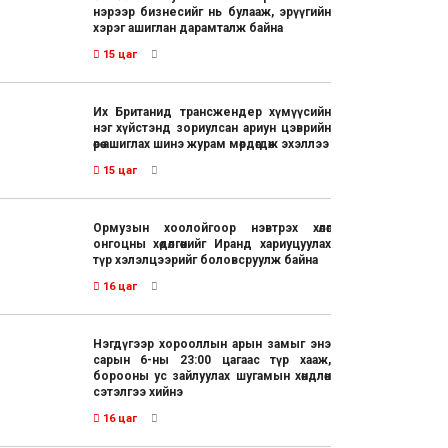
нэрээр бизнесийг нь булааж, эрүүгийн
хэрэг ашиглан дарамталж байна
15 цаг
Их Британид трансжендер хүмүүсийн
нэг хүйстэнд зориулсан ариун цэврийн
өрөө ашиглах шинэ журам мөрдөгдөж эхэллээ
15 цаг
Ормузын хоолойгоор нэвтрэх хөлөг
онгоцны хөдөлгөөнийг Иранд хариуцуулах
түр хэлэлцээрийг боловсруулж байна
16 цаг
Нэгдүгээр хорооллын арын замыг энэ
сарын 6-ны 23:00 цагаас түр хааж,
борооны ус зайлуулах шугамын хөндлөн
сэтэлгээ хийнэ
16 цаг