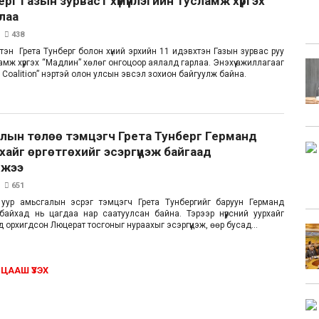
ерг Газын зурваст хүмүүнлэгийн тусламж хүргэх
лаа
438
эн Грета Тунберг болон хүний эрхийн 11 идэвхтэн Газын зурвас руу
сламж хүргэх “Мадлин” хөлөг онгоцоор аялалд гарлаа. Энэхүү ажиллагааг
la Coalition” нэртэй олон улсын эвсэл зохион байгуулж байна.
лын төлөө тэмцэгч Грета Тунберг Германд
рхайг өргөтгөхийг эсэргүүцэж байгаад
джээ
651
 уур амьсгалын эсрэг тэмцэгч Грета Тунбергийг баруун Германд
айхад нь цагдаа нар саатуулсан байна. Тэрээр нүүрсний уурхайг
д орхигдсон Люцерат тосгоныг нураахыг эсэргүүцэж, өөр бусад...
ЦААШ ҮЗЭХ