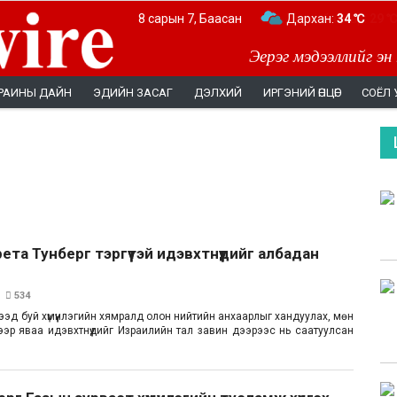
8 сарын 7, Баасан
Дархан:
34 ℃
Эерэг мэдээллийг эн
РАИНЫ ДАЙН
ЭДИЙН ЗАСАГ
ДЭЛХИЙ
ИРГЭНИЙ ӨНЦӨГ
СОЁЛ 
ета Тунберг тэргүүтэй идэвхтнүүдийг албадан
534
үсээд буй хүмүүнлэгийн хямралд олон нийтийн анхаарлыг хандуулах, мөн
ээр яваа идэвхтнүүдийг Израилийн тал завин дээрээс нь саатуулсан