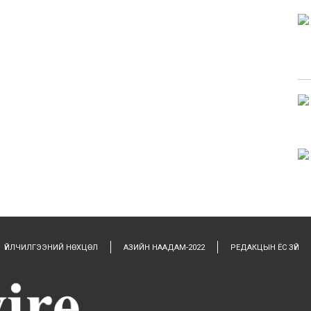
ҮЙЛЧИЛГЭЭНИЙ НӨХЦӨЛ
АЗИЙН НААДАМ-2022
РЕДАКЦЫН ЁС ЗҮЙ