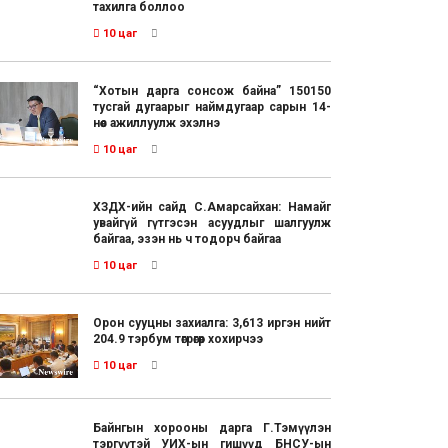
тахилга боллоо
10 цаг
“Хотын дарга сонсож байна” 150150
тусгай дугаарыг наймдугаар сарын 14-
нөөс ажиллуулж эхэлнэ
10 цаг
ХЗДХ-ийн сайд С.Амарсайхан: Намайг
увайгүй гүтгэсэн асуудлыг шалгуулж
байгаа, эзэн нь ч тодорч байгаа
10 цаг
Орон сууцны захиалга: 3,613 иргэн нийт
204.9 тэрбум төгрөгөөр хохирчээ
10 цаг
Байнгын хорооны дарга Г.Тэмүүлэн
тэргүүтэй УИХ-ын гишүүд БНСУ-ын