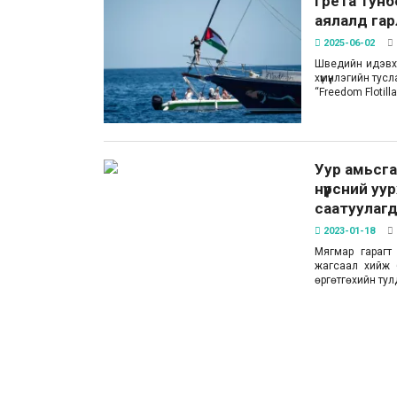
Грета Тунб
аялалд гар
2025-06-02
Шведийн идэвхт
хүмүүнлэгийн ту
“Freedom Flotil
Уур амьсга
нүүрсний уу
саатуулаг
2023-01-18
Мягмар гарагт
жагсаал хийж б
өргөтгөхийн тул