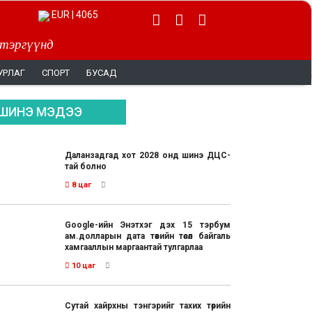
EUR | 4065
 тэргүүнд
УРЛАГ
СПОРТ
БУСАД
ШИНЭ МЭДЭЭ
Даланзадгад хот 2028 онд шинэ ДЦС-
тай болно
8 цаг
Google-ийн Энэтхэг дэх 15 тэрбум
ам.долларын дата төвийн төсөл байгаль
хамгааллын маргаантай тулгарлаа
10 цаг
Сутай хайрхны тэнгэрийг тахих төрийн