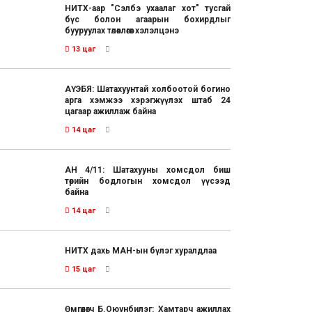
НИТХ-аар "Сэлбэ ухаалаг хот" тусгай
бүс болон агаарын бохирдлыг
бууруулах төлөвлөгөөг хэлэлцэнэ
13 цаг
АҮЭБЯ: Шатахуунтай холбоотой богино
арга хэмжээ хэрэгжүүлэх штаб 24
цагаар ажиллаж байна
14 цаг
АН 4/11: Шатахууны хомсдол биш
төрийн бодлогын хомсдол үүсээд
байна
14 цаг
НИТХ дахь МАН-ын бүлэг хуралдлаа
15 цаг
Өмгөөлөгч Б.Оюунбилэг: Хамтарч ажиллах