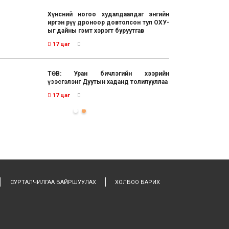
Хүнсний ногоо худалдаалдаг энгийн
иргэн рүү дроноор довтолсон тул ОХУ-
ыг дайны гэмт хэрэгт буруутгав
17 цаг
ТӨВ: Уран бичлэгийн хээрийн
үзэсгэлэнг Дуутын хаданд толилууллаа
17 цаг
СУРТАЛЧИЛГАА БАЙРШУУЛАХ
ХОЛБОО БАРИХ