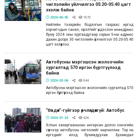
чиглэлийн үйлчилгээ 05:20-05:40 цагт
эхэлж байна
2024-06-05
1573
Нийтийн тээврийн бодлогын газраас иргэд
зорчигчдын санал, хүсэлтийг үндэслэн өнөөдрөөс
буюу 2024 оны зургаадугаар сарын 5-ны өдрөөс
дахин доорх 30 чиглэлийн үйлчилгээг 05:20-05:40
цагт эхлүүллээ.
Автобусны мэргэшсэн жолоочийн
сургалтад 570 иргэн бүртгүүлээд
байна
2024-02-06
544
Автобусны мэргэшсэн жолоочийн сургалтад 570
иргэн бүртгүүлээд байна
“Өвдөх”-гүйгээр өөрчлөгдөхгүй: Автобус
2024-01-24
626
Хотын захиргааныхан өнгөрсөн долоо хоногийн
сүүлчээр автобусны чиглэлийг өөрчиллөө. Тэр нь
иргэдийг ихэд бухимдуулав. Бухимдал