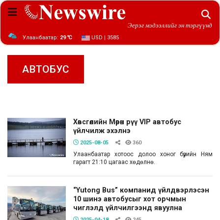
Эерэг мэдээллийг эн тэргүүнд
Улаанбаатар:
29 ℃
USD | 3585
АВТОБУС
Хөвсгөлийн Мөрөн рүү VIP автобус
үйлчилж эхэлнэ
2025-08-05
360
Улаанбаатар хотоос долоо хоног бүрийн Ням
гарагт 21:10 цагаас хөдөлнө.
“Yutong Bus” компанид үйлдвэрлэсэн
10 шинэ автобусыг хот орчмын
чиглэлд үйлчилгээнд явуулна
2025-04-18
245