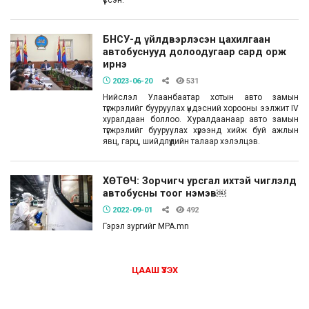
үүссэн.
БНСУ-д үйлдвэрлэсэн цахилгаан
автобуснууд долоодугаар сард орж
ирнэ
2023-06-20
531
Нийслэл Улаанбаатар хотын авто замын
түгжрэлийг бууруулах үндэсний хорооны ээлжит IV
хуралдаан боллоо. Хуралдаанаар авто замын
түгжрэлийг бууруулах хүрээнд хийж буй ажлын
явц, гарц, шийдлүүдийн талаар хэлэлцэв.
ХӨТӨЧ: Зорчигч урсгал ихтэй чиглэлд
автобусны тоог нэмэв￼
2022-09-01
492
Гэрэл зургийг MPA.mn
ЦААШ ҮЗЭХ