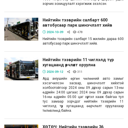
зорчих зохицуулалт хэрэгжиж эхэлсэн.
Нийтийн тээврийн салбарт 600
автобусаар парк шинэчлэлт хийв
2024-10-09
478
Нийтийн тээврийн салбарт 15 жилийн дараа 600
автобусаар парк шинэчлэлт хийв.
Нийтийн тээврийн 11 чиглэлд түр
хугацаанд өөрчлөлт оруулна
2024-09-12
311
Ард аюушийн өргөн чөлөөний авто замыг
хэсэгчилсэн засвар, шинэчлэлт хийхтэй
холбоотойгоор 2024 оны 09 дүгээр сарын 13-ны
өдрийн 24:00 цагаас 2024 оны 09 дүгээр сарын
16-ны өдрийн 05:00 цаг хүртэл хааж байгаа тул
тус замаар зорчдог нийтийн тээврийн 11
чиглэлд түр хугацаанд өөрчлөлт оруулахаар
төлөвлөөд байна.
ХӨТӨЧ: Нийтийн тээврийн 36