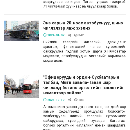
эсэргүүцлээр солигдов. Тэгсэн учраас тодорхой
71 чиглэлийг хуучнаар нь явуулахаар болов.
Энэ сарын 20-ноос автобуснууд шинэ
чиглэлээр явж эхэлнэ
2024-01-07
342
Нийтийн тээврийн чиглэлийн давхцалыг
арилгаж, үйлчилгээний чанар хүртээмжийг
сайжруулна гэдгийг хотын дарга Х.Нямбаатар
мэдээлж, автобуснуудын чиглэлийг өөрчлөхөө
мэдэгдсэн.
"Офицеруудын ордон-Сүхбаатарын
талбай, Мөнгөн завьяа-Таван шар
чиглэлд богино эргэлтийн төлөвлөлтийг
нэмэлтээр хийлээ"
2023-12-19
683
Автомашины улсын дугаарыг тэгш, сондгойгоор
замын хөдөлгөөнд оролцуулах болсонтой
холбогдуулан нийтийн тээврийн хүртээмжийг
сайжруулах, хүлээгдлийн хугацааг багасгах,
богино эргэлтийн чиглэлийг нэмэх шаардлага