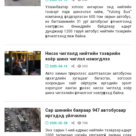
Улаанбаатар хотоос өнгөрсөн онд нийтийн
тээвэрт парк шинэчлэл хийж, “Yutong Bus”
компанид үйлдвэрлэсэн 600 том оврын автобус,
их багтаамжийн 31 урт автобусыг үйлчилгээнд
нэвтрүүлсэн. Өнөөдрийн байдлаар өдөрт
дунджаар 1200 гаруй автобус нийтийн тээврийн
үйлчилгээнд явж байна.
Нисэх чиглэлд нийтийн тээврийн
хоёр шинэ чиглэл нэмэгдлээ
2025-04-14
330
Авто замын түгжрэлээс шалтгаалсан автобусны
хүлээгдлийн хугацааг багасгах, зогсоол
хоорондын зайг ойртуулж иргэдийн эрэлт
хэрэгцээг хангах үүднээс нисэх чиглэлд хоёр
шинэ чиглэлийн үйлчилгээг нэвтрүүлээд байна.
Сар шинийн баяраар 947 автобусаар
иргэдэд үйлчилнэ
2025-02-28
194
Энэ сарын 1-ний өдрөөс нийтийн тээврээр өдөрт
1000 төгрөгөөр цагийн хязгааргүй дөрвөн удаа