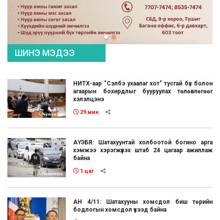
ШИНЭ МЭДЭЭ
НИТХ-аар "Сэлбэ ухаалаг хот" тусгай бүс болон
агаарын бохирдлыг бууруулах төлөвлөгөөг
хэлэлцэнэ
29 мин
АҮЭБЯ: Шатахуунтай холбоотой богино арга
хэмжээ хэрэгжүүлэх штаб 24 цагаар ажиллаж
байна
1 цаг
АН 4/11: Шатахууны хомсдол биш төрийн
бодлогын хомсдол үүсээд байна