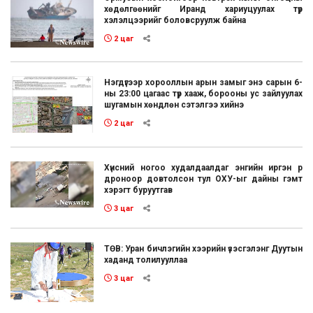
хөдөлгөөнийг Иранд хариуцуулах түр
хэлэлцээрийг боловсруулж байна
2 цаг
Нэгдүгээр хорооллын арын замыг энэ сарын 6-
ны 23:00 цагаас түр хааж, борооны ус зайлуулах
шугамын хөндлөн сэтэлгээ хийнэ
2 цаг
Хүнсний ногоо худалдаалдаг энгийн иргэн рүү
дроноор довтолсон тул ОХУ-ыг дайны гэмт
хэрэгт буруутгав
3 цаг
ТӨВ: Уран бичлэгийн хээрийн үзэсгэлэнг Дуутын
хаданд толилууллаа
3 цаг