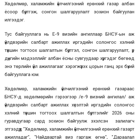
Хөдөлмөр, халамжийн үйлчилгээний ерөнхий газар албан
ёсоор бүртгэж, сонгон шалгаруулалт зохион байгуулан
илгээдэг.
Тус байгууллага нь Е-9 визийн ангиллаар БНСУ-ын аж
үйлдвэрийн салбарт ажиллах иргэдийн солонгос хэлний
түвшин тогтоох шалгалтын бүртгэл, сонгон шалгаруулалт, үр
дүнгийн мэдээллийг албан ёсны сувгуудаар хүргэдэг бөгөөд
энэ төрлийн үйл ажиллагааг хэрэгжүүлэх цорын ганц эрх бүхий
байгууллага юм.
Хөдөлмөр, халамжийн үйлчилгээний ерөнхий газараас
БНСУ-д хөдөлмөрийн гэрээгээр /е-9 визний ангилал/ аж
үйлдвэрийн салбарт ажиллах хүсэлтэй иргэдийн солонгос
хэлний түвшин тогтоох шалгалтын бүртгэлийг 2026 оны
гуравдугаар сард зохион байгуулж эхэлсэн залилагч
этгээдүүд "Хөдөлмөр, халамжийн үйлчилгээний ерөнхий газарт
ажилладаг", "Найдвартай виз гаргаж өгнө", "Дараалал