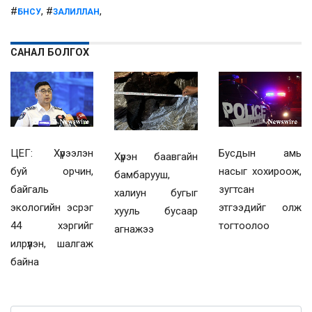
#
, #
,
БНСУ
ЗАЛИЛЛАН
САНАЛ БОЛГОХ
ЦЕГ: Хүрээлэн
Бусдын амь
Хүрэн баавгайн
буй орчин,
насыг хохироож,
бамбарууш,
байгаль
зугтсан
халиун бугыг
экологийн эсрэг
этгээдийг олж
хууль бусаар
44 хэргийг
тогтоолоо
агнажээ
илрүүлэн, шалгаж
байна