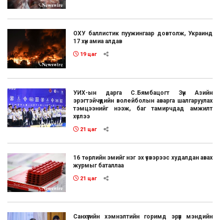
ОХУ баллистик пуужингаар довтолж, Украинд
17 хүн амиа алдав
19 цаг
УИХ-ын дарга С.Бямбацогт Зүүн Азийн
эрэгтэйчүүдийн волейболын аварга шалгаруулах
тэмцээнийг нээж, баг тамирчдад амжилт
хүслээ
21 цаг
16 төрлийн эмийг нэг эх үүсвэрээс худалдан авах
журмыг баталлаа
21 цаг
Санхүүгийн хэмнэлтийн горимд эрүүл мэндийн