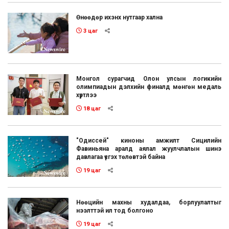
Өнөөдөр ихэнх нутгаар хална
3 цаг
Монгол сурагчид Олон улсын логикийн
олимпиадын дэлхийн финалд мөнгөн медаль
хүртлээ
18 цаг
"Одиссей" киноны амжилт Сицилийн
Фавиньяна аралд аялал жуулчлалын шинэ
давлагаа үүсгэх төлөвтэй байна
19 цаг
Нөөцийн махны худалдаа, борлуулалтыг
нээлттэй ил тод болгоно
19 цаг