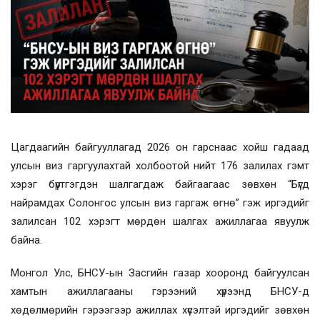
Цагдаагийн байгууллагад 2026 он гарснаас хойш гадаад
улсын виз гаргуулахтай холбоотой нийт 176 залилах гэмт
хэрэг бүртгэгдэн шалгагдаж байгаагаас зөвхөн “Бүгд
найрамдах Солонгос улсын виз гаргаж өгнө” гэж иргэдийг
залилсан 102 хэрэгт мөрдөн шалгах ажиллагаа явуулж
байна.
Монгол Улс, БНСУ-ын Засгийн газар хооронд байгуулсан
хамтын ажиллагааны гэрээний хүрээнд БНСУ-д
хөдөлмөрийн гэрээгээр ажиллах хүсэлтэй иргэдийг зөвхөн