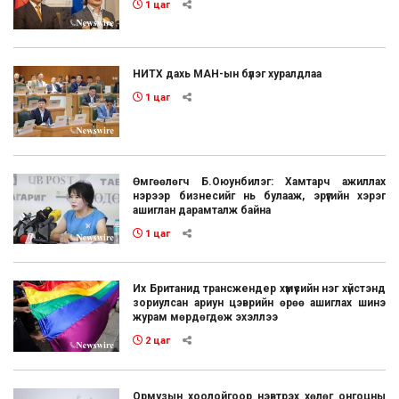
1 цаг
НИТХ дахь МАН-ын бүлэг хуралдлаа
1 цаг
Өмгөөлөгч Б.Оюунбилэг: Хамтарч ажиллах
нэрээр бизнесийг нь булааж, эрүүгийн хэрэг
ашиглан дарамталж байна
1 цаг
Их Британид трансжендер хүмүүсийн нэг хүйстэнд
зориулсан ариун цэврийн өрөө ашиглах шинэ
журам мөрдөгдөж эхэллээ
2 цаг
Ормузын хоолойгоор нэвтрэх хөлөг онгоцны