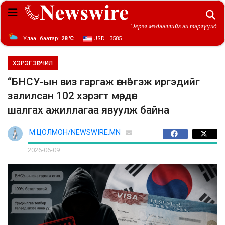
Эерэг мэдээллийг эн тэргүүнд
Улаанбаатар:
28 ℃
USD | 3585
ХЭРЭГ ЗӨРЧИЛ
“БНСУ-ын виз гаргаж өгнө” гэж иргэдийг
залилсан 102 хэрэгт мөрдөн
шалгах ажиллагаа явуулж байна
М.ЦОЛМОН/NEWSWIRE.MN
2026-06-09