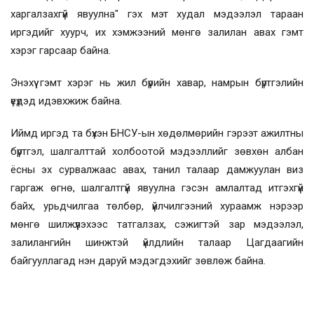
харгалзахгүй явуулна" гэх мэт худал мэдээлэл тараан
иргэдийг хуурч, их хэмжээний мөнгө залилан авах гэмт
хэрэг гарсаар байна.
Энэхүү гэмт хэрэг нь жил бүрийн хавар, намрын бүртгэлийн
үеүдэд идэвхжиж байна.
Иймд иргэд та бүхэн БНСУ-ын хөдөлмөрийн гэрээт ажилтны
бүртгэл, шалгалттай холбоотой мэдээллийг зөвхөн албан
ёсны эх сурвалжаас авах, танил талаар дамжуулан виз
гаргаж өгнө, шалгалтгүй явуулна гэсэн амлалтад итгэхгүй
байх, урьдчилгаа төлбөр, үйлчилгээний хураамж нэрээр
мөнгө шилжүүлэхээс татгалзах, сэжигтэй зар мэдээлэл,
залилангийн шинжтэй үйлдлийн талаар Цагдаагийн
байгууллагад нэн даруй мэдэгдэхийг зөвлөж байна.