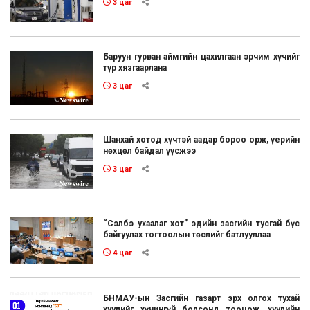
3 цаг
Баруун гурван аймгийн цахилгаан эрчим хүчийг
түр хязгаарлана
3 цаг
Шанхай хотод хүчтэй аадар бороо орж, үерийн
нөхцөл байдал үүсжээ
3 цаг
“Сэлбэ ухаалаг хот” эдийн засгийн тусгай бүс
байгуулах тогтоолын төслийг батлууллаа
4 цаг
БНМАУ-ын Засгийн газарт эрх олгох тухай
хуулийг хүчингүй болсонд тооцож, хуулийн