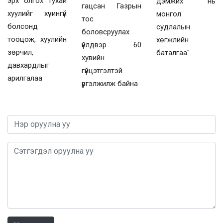
эрх олгох тухай
дэмжих нь
гацсан Газрын
хуулийг хүчингүй
монгол
тос
болсонд
судлалын
боловсруулах
тооцож, хуулийн
хөгжлийн
үйлдвэр 60
зөрчил,
баталгаа"
хувийн
давхардлыг
гүйцэтгэлтэй
арилгалаа
үргэлжилж байна
0 / 1000