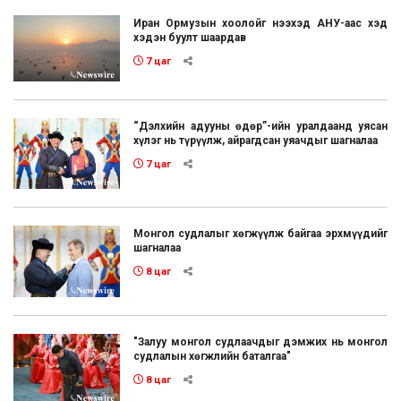
Иран Ормузын хоолойг нээхэд АНУ-аас хэд
хэдэн буулт шаардав
7 цаг
“Дэлхийн адууны өдөр”-ийн уралдаанд уясан
хүлэг нь түрүүлж, айрагдсан уяачдыг шагналаа
7 цаг
Монгол судлалыг хөгжүүлж байгаа эрхмүүдийг
шагналаа
8 цаг
"Залуу монгол судлаачдыг дэмжих нь монгол
судлалын хөгжлийн баталгаа"
8 цаг