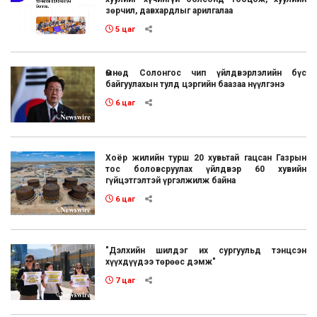
зөрчил, давхардлыг арилгалаа
5 цаг
Өмнөд Солонгос чип үйлдвэрлэлийн бүс
байгуулахын тулд цэргийн баазаа нүүлгэнэ
6 цаг
Хоёр жилийн турш 20 хувьтай гацсан Газрын
тос боловсруулах үйлдвэр 60 хувийн
гүйцэтгэлтэй үргэлжилж байна
6 цаг
"Дэлхийн шилдэг их сургуульд тэнцсэн
хүүхдүүдээ төрөөс дэмж"
7 цаг