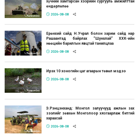
хүчний хамтарсан хээрийн сургууль амжилттай
өндөрлөлөө
2026-08-08
Ерөнхий сайд Н.Учрал болон зарим сайд нар
Рашаантад байрлах “Шунхлай” ХХК-ийн
нөөцийн барилгын явцтай танилцлаа
2026-08-08
Ирэх 10 хоногийн цаг агаарын төвөл мэдээ
2026-08-08
Э.Рэнцэнханд: Монгол залуучууд ажлын зах
зээлийг зөвхөн Монголоор хязгаарлаж битгий
хараасай
2026-08-08