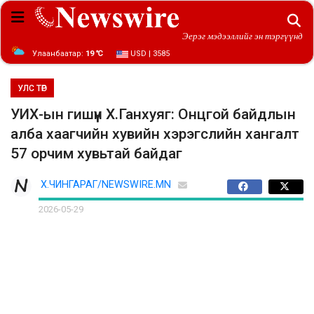
Эерэг мэдээллийг эн тэргүүнд
Улаанбаатар:
19 ℃
USD | 3585
УЛС ТӨР
УИХ-ын гишүүн Х.Ганхуяг: Онцгой байдлын
алба хаагчийн хувийн хэрэгслийн хангалт
57 орчим хувьтай байдаг
Х.ЧИНГАРАГ/NEWSWIRE.MN
2026-05-29