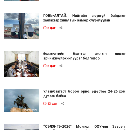
ГОВЬ-АЛТАЙ: Нийтийн аюулгүй байдлыг
хангахаар хяналтын камер суурилуулав
8 цаг
Өвөлжилтийн бэлтгэл ажлын явцыг
эрчимжүүлэхийг үүрэг болголоо
8 цаг
Улаанбаатарт бороо орно, өдөртөө 24-26 хэм
дулаан байна
13 цаг
“СЭЛЭНГЭ-2026” Монгол, ОХУ-ын Зэвсэгт