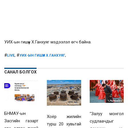
УИХ-ын гишүүн Х.Ганхуяг мэдээлэл өгч байна.
#
, #
,
LIVE
УИХ-ЫН ГИШҮҮН Х.ГАНХУЯГ
САНАЛ БОЛГОХ
БНМАУ-ын
"Залуу монгол
Хоёр жилийн
Засгийн газарт
судлаачдыг
турш 20 хувьтай