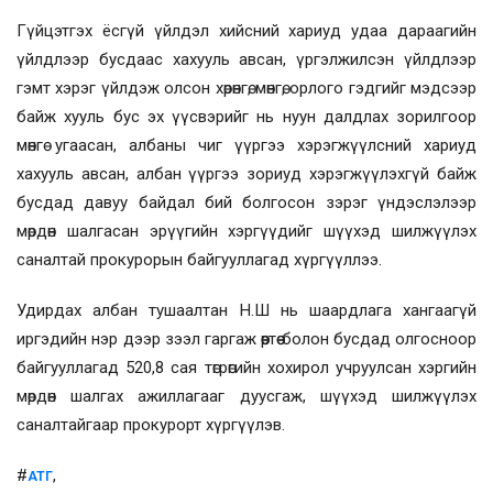
Гүйцэтгэх ёсгүй үйлдэл хийсний хариуд удаа дараагийн
үйлдлээр бусдаас хахууль авсан, үргэлжилсэн үйлдлээр
гэмт хэрэг үйлдэж олсон хөрөнгө, мөнгө, орлого гэдгийг мэдсээр
байж хууль бус эх үүсвэрийг нь нуун далдлах зорилгоор
мөнгө угаасан, албаны чиг үүргээ хэрэгжүүлсний хариуд
хахууль авсан, албан үүргээ зориуд хэрэгжүүлэхгүй байж
бусдад давуу байдал бий болгосон зэрэг үндэслэлээр
мөрдөн шалгасан эрүүгийн хэргүүдийг шүүхэд шилжүүлэх
саналтай прокурорын байгууллагад хүргүүллээ.
Удирдах албан тушаалтан Н.Ш нь шаардлага хангаагүй
иргэдийн нэр дээр зээл гаргаж өөртөө болон бусдад олгосноор
байгууллагад 520,8 сая төгрөгийн хохирол учруулсан хэргийн
мөрдөн шалгах ажиллагааг дуусгаж, шүүхэд шилжүүлэх
саналтайгаар прокурорт хүргүүлэв.
#
,
АТГ