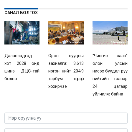
САНАЛ БОЛГОХ
Даланзадгад
Орон сууцны
“Чингис хаан”
хот 2028 онд
захиалга: 3,613
олон улсын
шинэ ДЦС-тай
иргэн нийт 204.9
нисэх буудал руу
болно
тэрбум төгрөгөөр
нийтийн тээвэр
хохирчээ
24 цагаар
үйлчилж байна