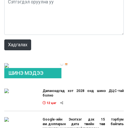
0 / 1000
Хадгалах
ШИНЭ МЭДЭЭ
Даланзадгад хот 2028 онд шинэ ДЦС-тай
болно
12 цаг
Google-ийн Энэтхэг дэх 15 тэрбум
ам.долларын дата төвийн төсөл байгаль