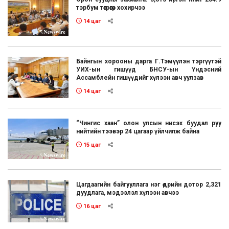
тэрбум төгрөгөөр хохирчээ
14 цаг
Байнгын хорооны дарга Г.Тэмүүлэн тэргүүтэй
УИХ-ын гишүүд БНСУ-ын Үндэсний
Ассамблейн гишүүдийг хүлээн авч уулзав
14 цаг
“Чингис хаан” олон улсын нисэх буудал руу
нийтийн тээвэр 24 цагаар үйлчилж байна
15 цаг
Цагдаагийн байгууллага нэг өдрийн дотор 2,321
дуудлага, мэдээлэл хүлээн авчээ
16 цаг