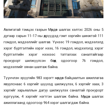
Авлигатай тэмцэх газрын Мөрдөн шалгах хэлтэс 2026 оны 5
дугаар сарын 11-17-ны өдрүүдэд гэмт хэргийн шинжтэй 111
гомдол, мэдээллийг шалгав. Үүнээс 19 гомдол, мэдээлэлд
хэрэг бүртгэлтийн хэрэг нээх, 16 гомдол, мэдээлэлд хэрэг
бүртгэлтийн хэрэг нээхээс татгалзах саналтайгаар
прокурорт шилжүүлсэн бөгөөд одоогоор 76 гомдол,
мэдээллийг хянан шалгаж байна.
Түүнчлэн эрүүгийн 983 хэрэгт мөрдөн байцаалтын ажиллагаа
явуулснаас 6 хэргийг шүүхэд шилжүүлэх, 6 хэргийг хаах, 3
хэргийг харьяаллын дагуу шилжүүлэх саналтай прокурорт
хүргүүлж, 4 хэргийг нэгтгэн шалгаж байна. Мөрдөн шалгах
ажиллагаанд одоогоор 964 хэрэг шалгагдаж байна.