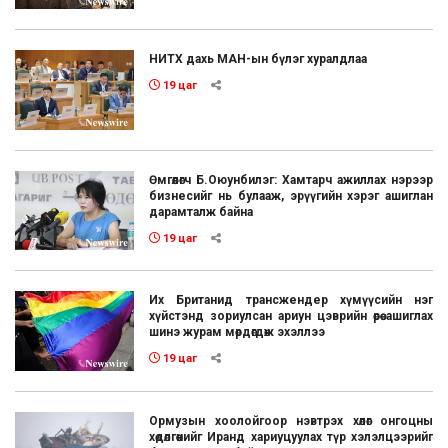
НИТХ дахь МАН-ын бүлэг хуралдлаа
19 цаг
Өмгөөлөгч Б.Оюунбилэг: Хамтарч ажиллах нэрээр
бизнесийг нь булааж, эрүүгийн хэрэг ашиглан
дарамталж байна
19 цаг
Их Британид трансжендер хүмүүсийн нэг
хүйстэнд зориулсан ариун цэврийн өрөө ашиглах
шинэ журам мөрдөгдөж эхэллээ
19 цаг
Ормузын хоолойгоор нэвтрэх хөлөг онгоцны
хөдөлгөөнийг Иранд хариуцуулах түр хэлэлцээрийг