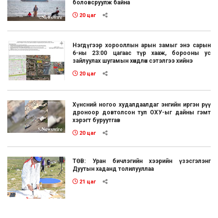
боловсруулж байна
20 цаг
Нэгдүгээр хорооллын арын замыг энэ сарын
6-ны 23:00 цагаас түр хааж, борооны ус
зайлуулах шугамын хөндлөн сэтэлгээ хийнэ
20 цаг
Хүнсний ногоо худалдаалдаг энгийн иргэн рүү
дроноор довтолсон тул ОХУ-ыг дайны гэмт
хэрэгт буруутгав
20 цаг
ТӨВ: Уран бичлэгийн хээрийн үзэсгэлэнг
Дуутын хаданд толилууллаа
21 цаг