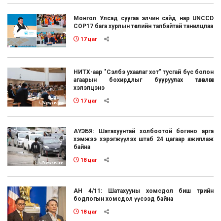
Монгол Улсад суугаа элчин сайд нар UNCCD
COP17 бага хурлын төслийн талбайтай танилцлаа
17 цаг
НИТХ-аар "Сэлбэ ухаалаг хот" тусгай бүс болон
агаарын бохирдлыг бууруулах төлөвлөгөөг
хэлэлцэнэ
17 цаг
АҮЭБЯ: Шатахуунтай холбоотой богино арга
хэмжээ хэрэгжүүлэх штаб 24 цагаар ажиллаж
байна
18 цаг
АН 4/11: Шатахууны хомсдол биш төрийн
бодлогын хомсдол үүсээд байна
18 цаг