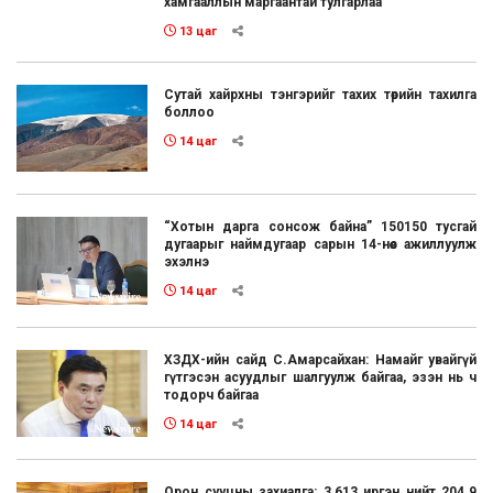
хамгааллын маргаантай тулгарлаа
13 цаг
Сутай хайрхны тэнгэрийг тахих төрийн тахилга
боллоо
14 цаг
“Хотын дарга сонсож байна” 150150 тусгай
дугаарыг наймдугаар сарын 14-нөөс ажиллуулж
эхэлнэ
14 цаг
ХЗДХ-ийн сайд С.Амарсайхан: Намайг увайгүй
гүтгэсэн асуудлыг шалгуулж байгаа, эзэн нь ч
тодорч байгаа
14 цаг
Орон сууцны захиалга: 3,613 иргэн нийт 204.9