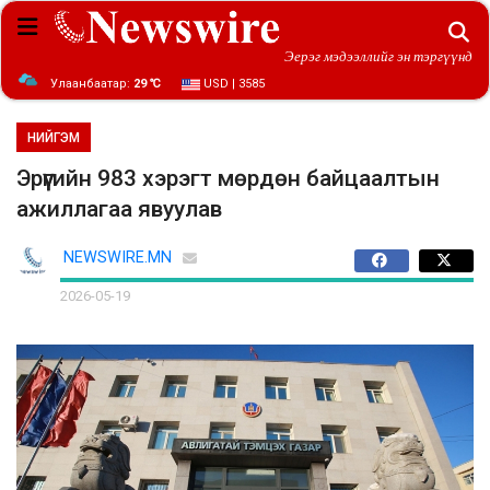
Эерэг мэдээллийг эн тэргүүнд
Улаанбаатар:
29 ℃
USD | 3585
НИЙГЭМ
Эрүүгийн 983 хэрэгт мөрдөн байцаалтын
ажиллагаа явуулав
NEWSWIRE.MN
2026-05-19