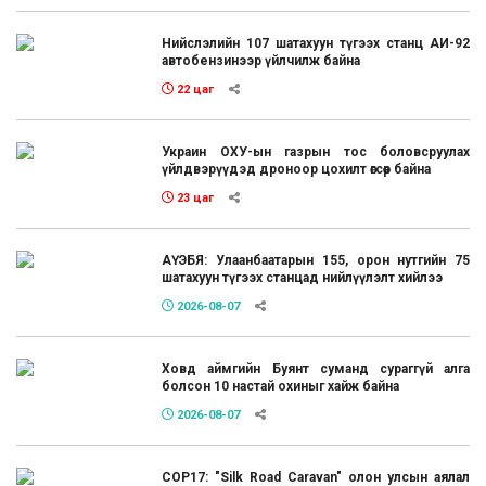
Нийслэлийн 107 шатахуун түгээх станц АИ-92
автобензинээр үйлчилж байна
22 цаг
Украин ОХУ-ын газрын тос боловсруулах
үйлдвэрүүдэд дроноор цохилт өгсөөр байна
23 цаг
АҮЭБЯ: Улаанбаатарын 155, орон нутгийн 75
шатахуун түгээх станцад нийлүүлэлт хийлээ
2026-08-07
Ховд аймгийн Буянт суманд сураггүй алга
болсон 10 настай охиныг хайж байна
2026-08-07
COP17: "Silk Road Caravan" олон улсын аялал