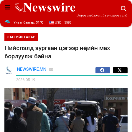
Эерэг мэдээллийг эн тэргүүнд
Улаанбаатар:
31 ℃
USD | 3585
ЗАСГИЙН ГАЗАР
Нийслэлд зургаан цэгээр нөөцийн мах
борлуулж байна
NEWSWIRE.MN
2026-05-19