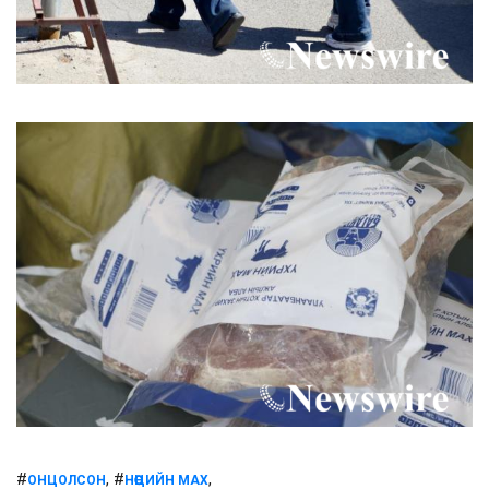
#
, #
,
ОНЦОЛСОН
НӨӨЦИЙН МАХ