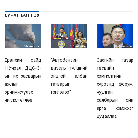
САНАЛ БОЛГОХ
Ерөнхий сайд
"Автобензин,
Засгийн газар
Н.Учрал ДЦС-3-
дизель түлшний
төсвийн
ын их засварын
онцгой албан
хэмнэлтийн
ажлыг
татварыг
хүрээнд форум,
эрчимжүүлэх
тэглэлээ"
чуулган,
чиглэл өглөө
салбарын ойн
арга хэмжээг
цуцаллаа