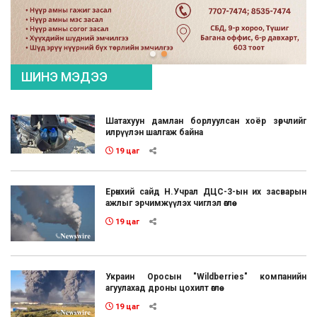
ШИНЭ МЭДЭЭ
Шатахуун дамлан борлуулсан хоёр зөрчлийг
илрүүлэн шалгаж байна
19 цаг
Ерөнхий сайд Н.Учрал ДЦС-3-ын их засварын
ажлыг эрчимжүүлэх чиглэл өглөө
19 цаг
Украин Оросын "Wildberries" компанийн
агуулахад дроны цохилт өглөө
19 цаг