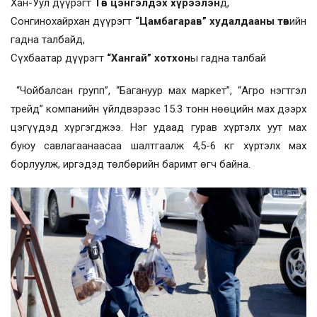
Хан-Уул дүүрэгт
Төв цэнгэлдэх хүрээлэн
д,
Сонгинохайрхан дүүрэгт
“Цамбагарав” худалдааны төв
ийн
гадна талбайд,
Сүхбаатар дүүрэгт
“Хангай” хотхон
ы гадна талбай
“Чойбалсан групп”, “Багануур мах маркет”, “Агро нэгтгэл
трейд” компанийн үйлдвэрээс 15.3 тонн нөөцийн мах дээрх
цэгүүдэд хүргэгджээ. Нэг удаад гурав хүртэлх уут мах
буюу савлагаанаасаа шалтгаалж 4,5-6 кг хүртэлх мах
борлуулж, иргэдэд төлбөрийн баримт өгч байна.