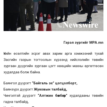
Гэрэл зургийг MPA.mn
Үнийн өсөлтийн эсрэг авах зарим арга хэмжээний тухай
Засгийн газрын тогтоолын хүрээнд нийслэлийн төвийн
зургаан дүүргийн зургаан цэгт нөөцийн махны өргөтгөсөн
худалдаа болж байна.
Баянгол дүүрэгт
“Байгаль эх” цогцолборт,
Баянзүрх дүүрэгт
Жуковын талбайд,
Чингэлтэй дүүрэгт
“Алтжин бөмбөгөр”
худалдааны төвийн
гадна талбайд,