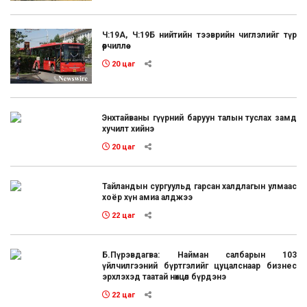
Ч:19А, Ч:19Б нийтийн тээврийн чиглэлийг түр
өөрчиллөө
20 цаг
Энхтайваны гүүрний баруун талын туслах замд
хучилт хийнэ
20 цаг
Тайландын сургуульд гарсан халдлагын улмаас
хоёр хүн амиа алджээ
22 цаг
Б.Пүрэвдагва: Найман салбарын 103
үйлчилгээний бүртгэлийг цуцалснаар бизнес
эрхлэхэд таатай нөхцөл бүрдэнэ
22 цаг