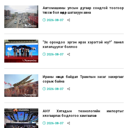
Автомашины улсын дугаар сондгой тоогоор
төгссөн бол өнөөдөр шатахуун авна
2026-08-07
"Эх орондоо эргэн ирэх хэрэгтэй юу?" панел
хэлэлцүүлэг боллоо
2026-08-07
Ираны нөхцөл байдал Трампын засаг захиргааг
сорьж байна
2026-08-07
АНУ Хятадын технологийн импортыг
хязгаарлах бодлогоо хамгаалав
2026-08-07