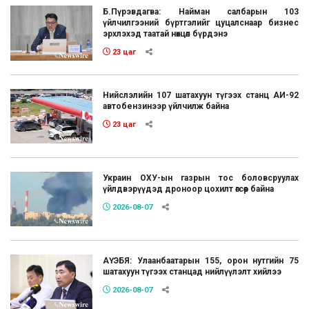
Б.Пүрэвдагва: Найман салбарын 103
үйлчилгээний бүртгэлийг цуцалснаар бизнес
эрхлэхэд таатай нөхцөл бүрдэнэ
23 цаг
Нийслэлийн 107 шатахуун түгээх станц АИ-92
автобензинээр үйлчилж байна
23 цаг
Украин ОХУ-ын газрын тос боловсруулах
үйлдвэрүүдэд дроноор цохилт өгсөөр байна
2026-08-07
АҮЭБЯ: Улаанбаатарын 155, орон нутгийн 75
шатахуун түгээх станцад нийлүүлэлт хийлээ
2026-08-07