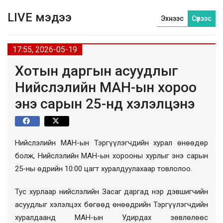
LIVE мэдээ
Эхнээс
Сүүлээс
17:55, 2026-05-19
Хотын даргын асуудлыг
Нийслэлийн МАН-ын хороо
энэ сарын 25-нд хэлэлцэнэ
Нийслэлийн МАН-ын Тэргүүлэгчдийн хурал өнөөдөр
болж, Нийслэлийн МАН-ын хорооны хурлыг энэ сарын
25-ны өдрийн 10:00 цагт хуралдуулахаар товлолоо.
Тус хурлаар нийслэлийн Засаг даргад нэр дэвшигчийн
асуудлыг хэлэлцэх бөгөөд өнөөдрийн Тэргүүлэгчдийн
хуралдаанд МАН-ын Удирдах зөвлөлөөс