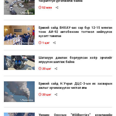
тасралтгүй үргэлжилж байна
52 мин
Ерөнхий сайд БНХАУ-аас сар бүр 12-15 мянган
тонн АИ-92 автобензин тогтмол нийлүүлэх
хүсэлт тавилаа
1 цаг
Шатахуун дамлан борлуулсан хоёр зөрчлийг
илрүүлэн шалгаж байна
20 цаг
Ерөнхий сайд Н.Учрал ДЦС-3-ын их засварын
ажлыг эрчимжүүлэх чиглэл өглөө
20 цаг
Украин Оросын "Wildberries" компанийн