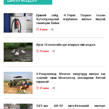
ШИНЭ МЭДЭЭ
Ерөнхий сайд Н.Учрал Газрын тосны
бүтээгдэхүүний агуулахын ажлын явцтай
танилцаж байна
4 мин
Ирэх 10 хоногийн цаг агаарын төвөл мэдээ
13 мин
Э.Рэнцэнханд: Монгол залуучууд ажлын зах
зээлийг зөвхөн Монголоор хязгаарлаж битгий
хараасай
21 мин
ОХУ-аас АИ-92 автобензиний импорт