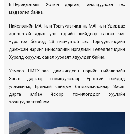
Б.Пүрэвдагвыг Хотын даргад танилцуулсан гэх
мэдээлэл байна.
Нийслэлийн МАН-ын Тэргүүлэгчид нь МАН-ын Удирдах
зөвлөлтэй адил улс төрийн шийдвэр гаргах чиг
үүрэгтэй бөгөөд 23 гишүүнтэй аж. Тэргүүлэгчдийн
дэмжсэн нэрийг Нийслэлийн иргэдийн Төлөөлөгчдийн
Хуралд оруулж, санал хураалт явуулдаг байна.
Улмаар НИТХ-аас дэмжигдсэн нэрийг нийслэлийн
Засаг даргаар томилуулахаар Ерөнхий сайдад
уламжилж, Ерөнхий сайдын батламжилснаар Засаг
дарга албан ёсоор томилогддог хуулийн
зохицуулалттай юм.