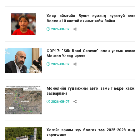
Ховд аймгийн Буянт суманд сураггүй алга
болсон 10 настай охиныг хайж байна
2026-08-07
COP17: "Silk Road Caravan" олон улсын аялал
Монгол Улсад ирлээ
2026-08-07
Монелийн гудамжны авто замыг өнөөдрөөс хааж,
засварлана
2026-08-07
Хогийг эрчим хүч болгох төсөл 2025-2028 онд
хэрэгжинэ