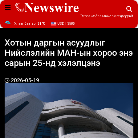
Эерэг мэдээллийг эн тэргүүнд
Улаанбаатар:
31 ℃
USD | 3585
Хотын даргын асуудлыг
Нийслэлийн МАН-ын хороо энэ
сарын 25-нд хэлэлцэнэ
2026-05-19