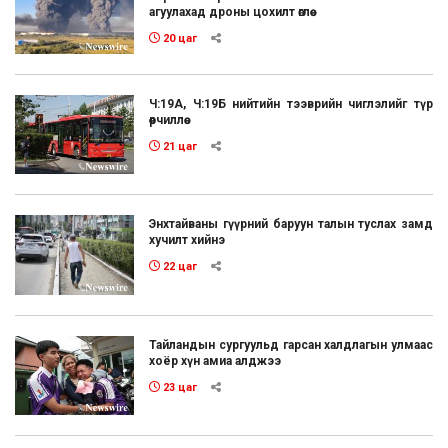
агуулахад дроны цохилт өглөө
20 цаг
Ч:19А, Ч:19Б нийтийн тээврийн чиглэлийг түр
өөрчиллөө
21 цаг
Энхтайваны гүүрний баруун талын туслах замд
хучилт хийнэ
22 цаг
Тайландын сургуульд гарсан халдлагын улмаас
хоёр хүн амиа алджээ
23 цаг