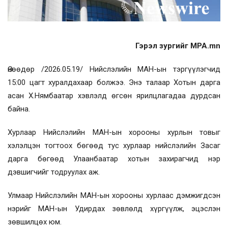
Гэрэл зургийг MPA.mn
Өнөөдөр /2026.05.19/ Нийслэлийн МАН-ын тэргүүлэгчид
15:00 цагт хуралдахаар болжээ. Энэ талаар Хотын дарга
асан Х.Нямбаатар хэвлэлд өгсөн ярилцлагадаа дурдсан
байна.
Хурлаар Нийслэлийн МАН-ын хорооны хурлын товыг
хэлэлцэн тогтоох бөгөөд тус хурлаар нийслэлийн Засаг
дарга бөгөөд Улаанбаатар хотын захирагчид нэр
дэвшигчийг тодруулах аж.
Улмаар Нийслэлийн МАН-ын хорооны хурлаас дэмжигдсэн
нэрийг МАН-ын Удирдах зөвлөлд хүргүүлж, эцэслэн
зөвшилцөх юм.