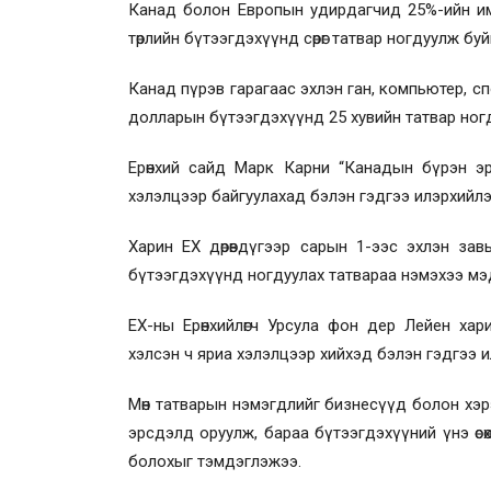
Канад болон Европын удирдагчид 25
%-
ийн и
төрлийн бүтээгдэхүүнд сөрөг татвар ногдуулж буйг
Канад пүрэв гарагаас эхлэн ган, компьютер, сп
долларын бүтээгдэхүүнд 25 хувийн татвар ног
Ерөнхий сайд Марк Карни
“
Канадын бүрэн эр
хэлэлцээр байгуулахад бэлэн гэдгээ илэрхийлэ
Харин ЕХ дөрөвдүгээр сарын 1-ээс эхлэн зав
бүтээгдэхүүнд ногдуулах татвараа нэмэхээ мэ
ЕХ-ны Ерөнхийлөгч Урсула фон дер Лейен ха
хэлсэн ч яриа хэлэлцээр хийхэд бэлэн гэдгээ 
Мөн татварын нэмэгдлийг бизнесүүд болон хэрэ
эрсдэлд оруулж, бараа бүтээгдэхүүний үнэ өсөх
болохыг тэмдэглэжээ.