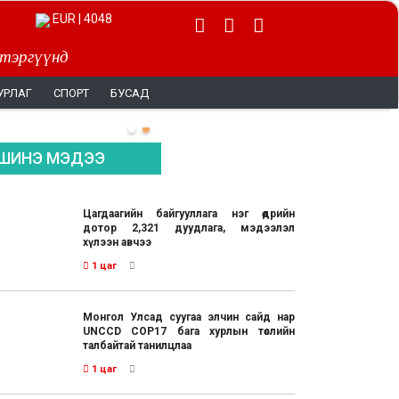
EUR | 4048
 тэргүүнд
УРЛАГ
СПОРТ
БУСАД
ШИНЭ МЭДЭЭ
Цагдаагийн байгууллага нэг өдрийн
дотор 2,321 дуудлага, мэдээлэл
хүлээн авчээ
1 цаг
Монгол Улсад суугаа элчин сайд нар
UNCCD COP17 бага хурлын төслийн
талбайтай танилцлаа
1 цаг