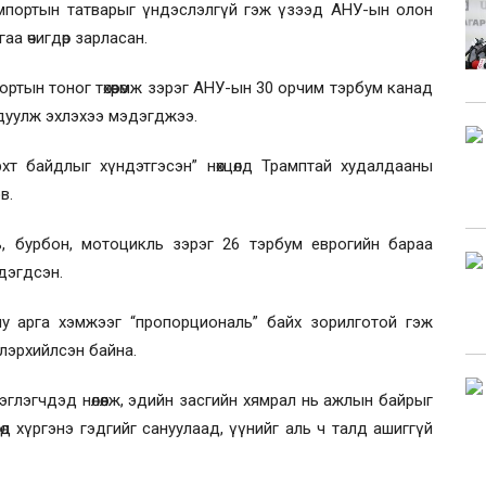
мпортын татварыг үндэслэлгүй гэж үзээд АНУ-ын олон
аа өчигдөр зарласан.
ортын тоног төхөөрөмж зэрэг АНУ-ын 30 орчим тэрбум канад
дуулж эхлэхээ мэдэгджээ.
хт байдлыг хүндэтгэсэн
”
нөхцөлд Трамптай худалдааны
в.
ь, бурбон, мотоцикль зэрэг 26 тэрбум еврогийн бараа
дэгдсэн.
риу арга хэмжээг
“
пропорциональ
”
байх зорилготой гэж
илэрхийлсэн байна.
глэгчдэд нөлөөлж, эдийн засгийн хямрал нь ажлын байрыг
өд хүргэнэ гэдгийг сануулаад, үүнийг аль ч талд ашиггүй