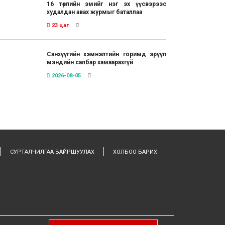
16 төрлийн эмийг нэг эх үүсвэрээс
худалдан авах журмыг баталлаа
23 цаг
Санхүүгийн хэмнэлтийн горимд эрүүл
мэндийн салбар хамаарахгүй
2026-08-05
СУРТАЛЧИЛГАА БАЙРШУУЛАХ
ХОЛБОО БАРИХ