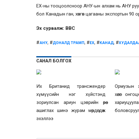
ЕХ-ны тооцоолсноор АНУ-ын алхам нь АНУ руу эк
бол Канадын ган, хөнгөн цагааны экспортын 90 
Эх сурвалж:
BBC
#
, #
, #
, #
, #
АНУ
ДОНАЛД ТРАМП
ЕХ
КАНАД
ХУДАЛДА
САНАЛ БОЛГОХ
Их Британид трансжендер
Ормузын х
хүмүүсийн нэг хүйстэнд
хөлөг онгоц
зориулсан ариун цэврийн өрөө
хариуцуул
ашиглах шинэ журам мөрдөгдөж
боловсруу
эхэллээ