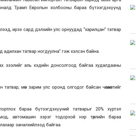
Доналд Трамп Европын холбооны бараа бүтээгдэхүүнд
элээд, ирэх сард дэлхийн улс орнуудад
“
харилцан
”
татвар
д адилхан татвар ногдуулна
”
гэж хэлсэн байна.
ах зээлийг аль хэдийн донсолгоод байгаа худалдааны
н татвар, мөн зарим улс оронд олгодог байсан чөлөөлөлтийг
ортлох бараа бүтээгдэхүүний татварыг 20% хүртэл
мод, автомашин зэрэг тодорхой нэр төрлийн бараа
лахаар заналхийлээд байгаа.