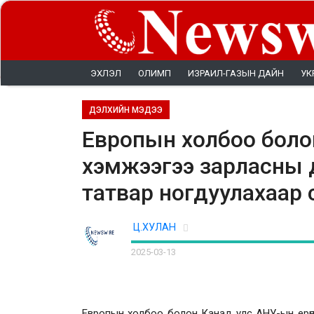
ЭХЛЭЛ
ОЛИМП
ИЗРАИЛ-ГАЗЫН ДАЙН
УК
ДЭЛХИЙН МЭДЭЭ
Европын холбоо боло
хэмжээгээ зарласны 
татвар ногдуулахаар сү
Ц.ХУЛАН
2025-03-13
Европын холбоо болон Канад улс АНУ-ын ерөнх