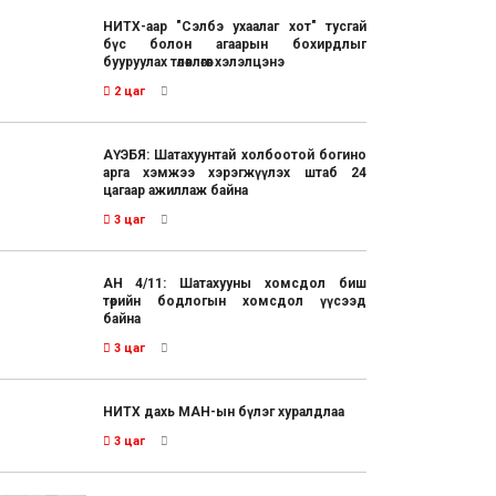
НИТХ-аар "Сэлбэ ухаалаг хот" тусгай
бүс болон агаарын бохирдлыг
бууруулах төлөвлөгөөг хэлэлцэнэ
2 цаг
АҮЭБЯ: Шатахуунтай холбоотой богино
арга хэмжээ хэрэгжүүлэх штаб 24
цагаар ажиллаж байна
3 цаг
АН 4/11: Шатахууны хомсдол биш
төрийн бодлогын хомсдол үүсээд
байна
3 цаг
НИТХ дахь МАН-ын бүлэг хуралдлаа
3 цаг