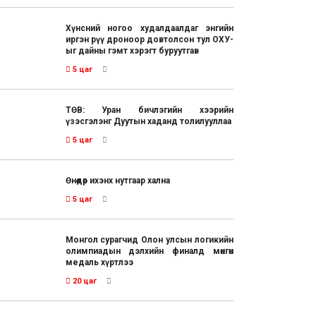
Хүнсний ногоо худалдаалдаг энгийн
иргэн рүү дроноор довтолсон тул ОХУ-
ыг дайны гэмт хэрэгт буруутгав
5 цаг
ТӨВ: Уран бичлэгийн хээрийн
үзэсгэлэнг Дуутын хаданд толилууллаа
5 цаг
Өнөөдөр ихэнх нутгаар хална
5 цаг
Монгол сурагчид Олон улсын логикийн
олимпиадын дэлхийн финалд мөнгөн
медаль хүртлээ
20 цаг