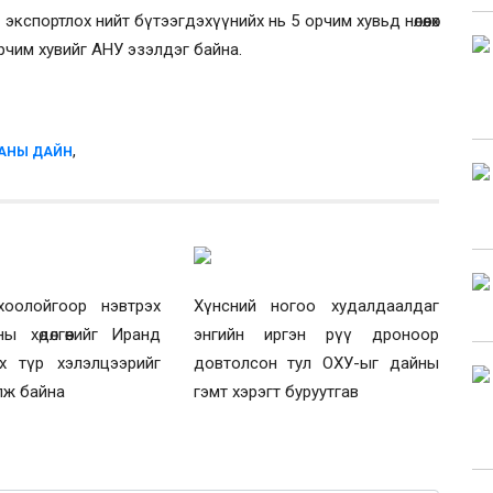
спортлох нийт бүтээгдэхүүнийх нь 5 орчим хувьд нөлөөлөх
орчим хувийг АНУ эзэлдэг байна.
,
АНЫ ДАЙН
оолойгоор нэвтрэх
Хүнсний ногоо худалдаалдаг
ны хөдөлгөөнийг Иранд
энгийн иргэн рүү дроноор
ах түр хэлэлцээрийг
довтолсон тул ОХУ-ыг дайны
лж байна
гэмт хэрэгт буруутгав