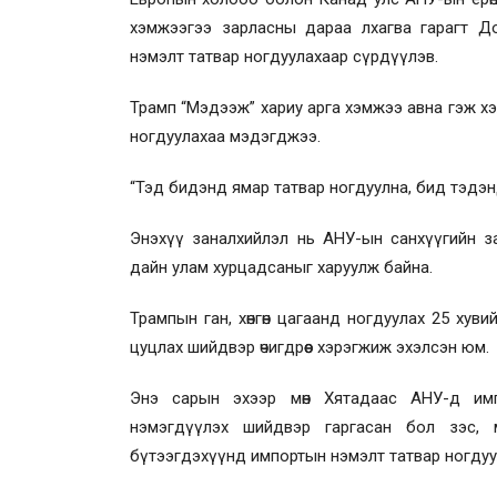
хэмжээгээ зарласны дараа лхагва гарагт 
нэмэлт татвар ногдуулахаар сүрдүүлэв.
Трамп
“
Мэдээж
”
хариу арга хэмжээ авна гэж х
ногдуулахаа мэдэгджээ.
“
Тэд бидэнд ямар татвар ногдуулна, бид тэдэн
Энэхүү заналхийлэл нь АНУ
-
ын санхүүгийн з
дайн улам хурцадсаныг харуулж байна.
Трампын ган, хөнгөн цагаанд ногдуулах 25 хувий
цуцлах шийдвэр өчигдрөөс хэрэгжиж эхэлсэн юм.
Энэ сарын эхээр мөн Хятадаас АНУ-д имп
нэмэгдүүлэх шийдвэр гаргасан бол зэс, 
бүтээгдэхүүнд импортын нэмэлт татвар ногдуу