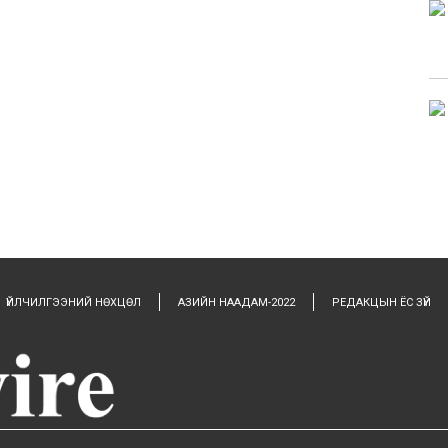
ҮЙЛЧИЛГЭЭНИЙ НӨХЦӨЛ
АЗИЙН НААДАМ-2022
РЕДАКЦЫН ЁС ЗҮЙ