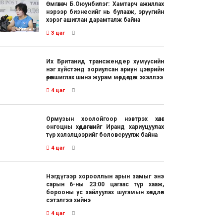
Өмгөөлөгч Б.Оюунбилэг: Хамтарч ажиллах
нэрээр бизнесийг нь булааж, эрүүгийн
хэрэг ашиглан дарамталж байна
3 цаг
Их Британид трансжендер хүмүүсийн
нэг хүйстэнд зориулсан ариун цэврийн
өрөө ашиглах шинэ журам мөрдөгдөж эхэллээ
4 цаг
Ормузын хоолойгоор нэвтрэх хөлөг
онгоцны хөдөлгөөнийг Иранд хариуцуулах
түр хэлэлцээрийг боловсруулж байна
4 цаг
Нэгдүгээр хорооллын арын замыг энэ
сарын 6-ны 23:00 цагаас түр хааж,
борооны ус зайлуулах шугамын хөндлөн
сэтэлгээ хийнэ
4 цаг