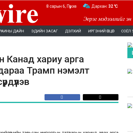
8 сарын 6, Пүрэв
Дархан:
32 ℃
Эерэг мэдээллийг эн
РАИНЫ ДАЙН
ЭДИЙН ЗАСАГ
ДЭЛХИЙ
ИРГЭНИЙ ӨНЦӨГ
СОЁЛ 
н Канад хариу арга
дараа Трамп нэмэлт
рдүүлэв
ийлөгчийн тавьсан импортын татварын хариуд авах арга