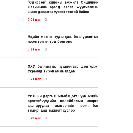
"Одиссей" киноны амжилт Сицилийн
Фавиньяна аралд аялал жуулчлалын
шинэ давлагаа үүсгэх төлөвтэй байна
21 цаг
Нөөцийн махны худалдаа, борлуулалтыг
нээлттэй ил тод болгоно
21 цаг
ОХУ баллистик пуужингаар довтолж,
Украинд 17 хүн амиа алдав
21 цаг
УИХ-ын дарга С.Бямбацогт Зүүн Азийн
эрэгтэйчүүдийн волейболын аварга
шалгаруулах тэмцээнийг нээж, баг
тамирчдад амжилт хүслээ
23 цаг