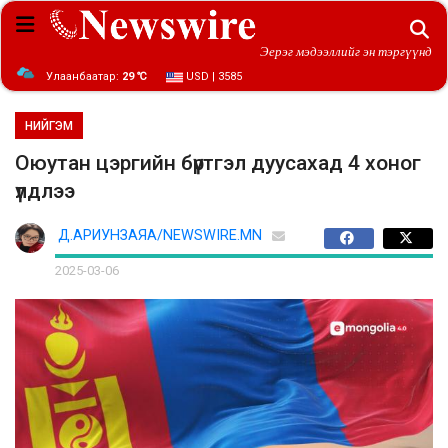
Эерэг мэдээллийг эн тэргүүнд
Улаанбаатар:
29 ℃
USD | 3585
НИЙГЭМ
Оюутан цэргийн бүртгэл дуусахад 4 хоног
үлдлээ
Д.АРИУНЗАЯА/NEWSWIRE.MN
2025-03-06