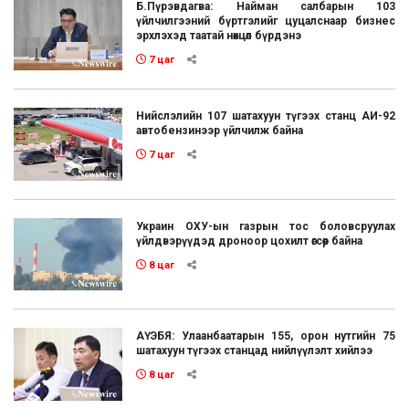
Б.Пүрэвдагва: Найман салбарын 103
үйлчилгээний бүртгэлийг цуцалснаар бизнес
эрхлэхэд таатай нөхцөл бүрдэнэ
7 цаг
Нийслэлийн 107 шатахуун түгээх станц АИ-92
автобензинээр үйлчилж байна
7 цаг
Украин ОХУ-ын газрын тос боловсруулах
үйлдвэрүүдэд дроноор цохилт өгсөөр байна
8 цаг
АҮЭБЯ: Улаанбаатарын 155, орон нутгийн 75
шатахуун түгээх станцад нийлүүлэлт хийлээ
8 цаг