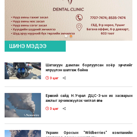
ШИНЭ МЭДЭЭ
Шатахуун дамлан борлуулсан хоёр зөрчлийг
илрүүлэн шалгаж байна
3 цаг
Ерөнхий сайд Н.Учрал ДЦС-3-ын их засварын
ажлыг эрчимжүүлэх чиглэл өглөө
3 цаг
Украин Оросын "Wildberries" компанийн