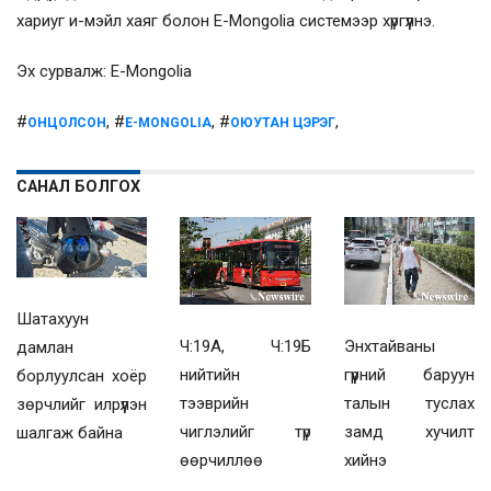
хариуг и-мэйл хаяг болон E-Mongolia системээр хүргүүлнэ.
Эх сурвалж: E-Mongolia
#
, #
, #
,
ОНЦОЛСОН
E-MONGOLIA
ОЮУТАН ЦЭРЭГ
САНАЛ БОЛГОХ
Шатахуун
Ч:19А, Ч:19Б
Энхтайваны
дамлан
нийтийн
гүүрний баруун
борлуулсан хоёр
тээврийн
талын туслах
зөрчлийг илрүүлэн
чиглэлийг түр
замд хучилт
шалгаж байна
өөрчиллөө
хийнэ