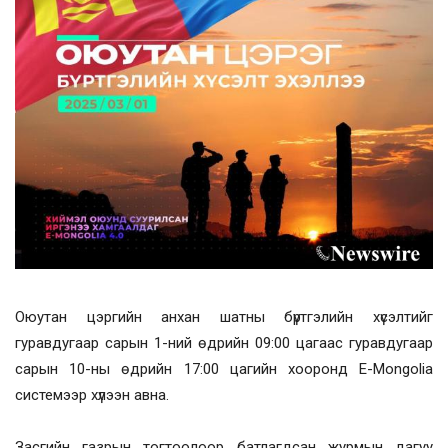
Оюутан цэргийн анхан шатны бүртгэлийн хүсэлтийг
гуравдугаар сарын 1-ний өдрийн 09:00 цагаас гуравдугаар
сарын 10-ны өдрийн 17:00 цагийн хооронд E-Mongolia
системээр хүлээн авна.
Засгийн газрын тогтоолоор батлагдсан журмын дагуу