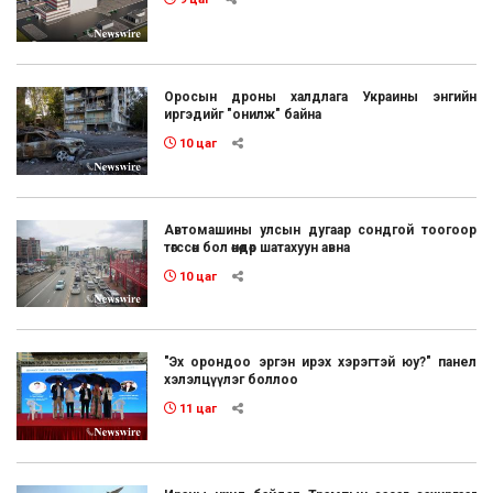
Оросын дроны халдлага Украины энгийн
иргэдийг "онилж" байна
10 цаг
Автомашины улсын дугаар сондгой тоогоор
төгссөн бол өнөөдөр шатахуун авна
10 цаг
"Эх орондоо эргэн ирэх хэрэгтэй юу?" панел
хэлэлцүүлэг боллоо
11 цаг