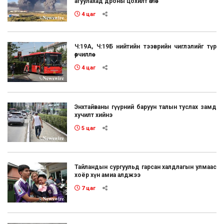
агуулахад дроны цохилт өглөө
4 цаг
Ч:19А, Ч:19Б нийтийн тээврийн чиглэлийг түр
өөрчиллөө
4 цаг
Энхтайваны гүүрний баруун талын туслах замд
хучилт хийнэ
5 цаг
Тайландын сургуульд гарсан халдлагын улмаас
хоёр хүн амиа алджээ
7 цаг