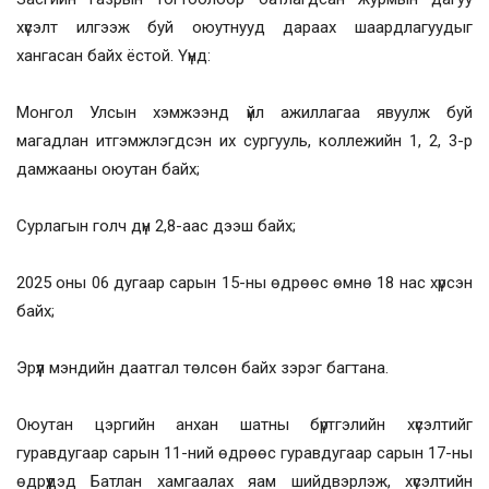
хүсэлт илгээж буй оюутнууд дараах шаардлагуудыг
хангасан байх ёстой. Үүнд:
Монгол Улсын хэмжээнд үйл ажиллагаа явуулж буй
магадлан итгэмжлэгдсэн их сургууль, коллежийн 1, 2, 3-р
дамжааны оюутан байх;
Сурлагын голч дүн 2,8-аас дээш байх;
2025 оны 06 дугаар сарын 15-ны өдрөөс өмнө 18 нас хүрсэн
байх;
Эрүүл мэндийн даатгал төлсөн байх зэрэг багтана.
Оюутан цэргийн анхан шатны бүртгэлийн хүсэлтийг
гуравдугаар сарын 11-ний өдрөөс гуравдугаар сарын 17-ны
өдрүүдэд Батлан хамгаалах яам шийдвэрлэж, хүсэлтийн