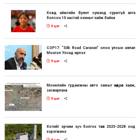
Ховд аймгийн Буянт суманд сураггүй алга
болсон 10 настай охиныг хайж байна
9 цаг
COP17: "Silk Road Caravan" олон улсын аялал
Монгол Улсад ирлээ
9 цаг
Монелийн гудамжны авто замыг өнөөдрөөс хааж,
засварлана
9 цаг
Хогийг эрчим хүч болгох төсөл 2025-2028 онд
хэрэгжинэ
9 цаг