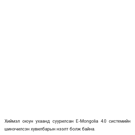
Хиймэл оюун ухаанд суурилсан E-Mongolia 4.0 системийн
шинэчилсэн хувилбарын нээлт болж байна.