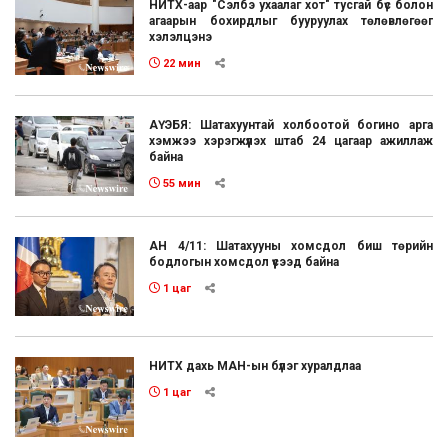
НИТХ-аар "Сэлбэ ухаалаг хот" тусгай бүс болон
агаарын бохирдлыг бууруулах төлөвлөгөөг
хэлэлцэнэ
22 мин
АҮЭБЯ: Шатахуунтай холбоотой богино арга
хэмжээ хэрэгжүүлэх штаб 24 цагаар ажиллаж
байна
55 мин
АН 4/11: Шатахууны хомсдол биш төрийн
бодлогын хомсдол үүсээд байна
1 цаг
НИТХ дахь МАН-ын бүлэг хуралдлаа
1 цаг