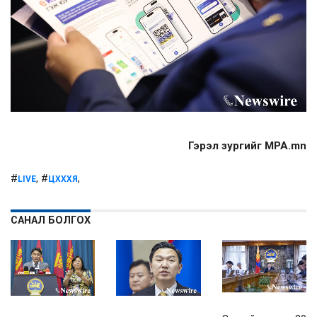
Гэрэл зургийг MPA.mn
#
, #
,
LIVE
ЦХХХЯ
САНАЛ БОЛГОХ