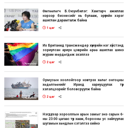
Өмгөөлөгч Б.Оюунбилэг: Хамтарч ажиллах
нэрээр бизнесийг нь булааж, эрүүгийн хэрэг
ашиглан дарамталж байна
1 цаг
Их Британид трансжендер хүмүүсийн нэг хүйстэнд
зориулсан ариун цэврийн өрөө ашиглах шинэ
журам мөрдөгдөж эхэллээ
2 цаг
Ормузын хоолойгоор нэвтрэх хөлөг онгоцны
хөдөлгөөнийг Иранд хариуцуулах түр
хэлэлцээрийг боловсруулж байна
2 цаг
Нэгдүгээр хорооллын арын замыг энэ сарын 6-
ны 23:00 цагаас түр хааж, борооны ус зайлуулах
шугамын хөндлөн сэтэлгээ хийнэ