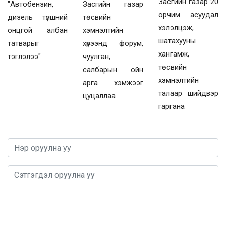
Засгийн газар 20
"Автобензин,
Засгийн газар
орчим асуудал
дизель түлшний
төсвийн
хэлэлцэж,
онцгой албан
хэмнэлтийн
шатахууны
татварыг
хүрээнд форум,
хангамж,
тэглэлээ"
чуулган,
төсвийн
салбарын ойн
хэмнэлтийн
арга хэмжээг
талаар шийдвэр
цуцаллаа
гаргана