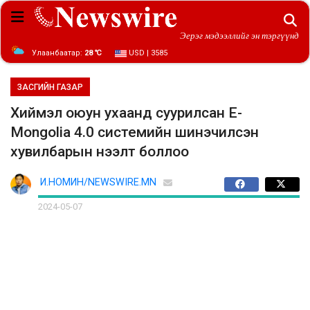
Эерэг мэдээллийг эн тэргүүнд
Улаанбаатар:
28 ℃
USD | 3585
ЗАСГИЙН ГАЗАР
Хиймэл оюун ухаанд суурилсан E-
Mongolia 4.0 системийн шинэчилсэн
хувилбарын нээлт боллоо
И.НОМИН/NEWSWIRE.MN
2024-05-07