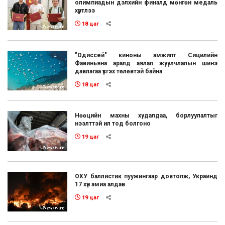
олимпиадын дэлхийн финалд мөнгөн медаль
хүртлээ
18 цаг
"Одиссей" киноны амжилт Сицилийн
Фавиньяна аралд аялал жуулчлалын шинэ
давлагаа үүсгэх төлөвтэй байна
18 цаг
Нөөцийн махны худалдаа, борлуулалтыг
нээлттэй ил тод болгоно
19 цаг
ОХУ баллистик пуужингаар довтолж, Украинд
17 хүн амиа алдав
19 цаг