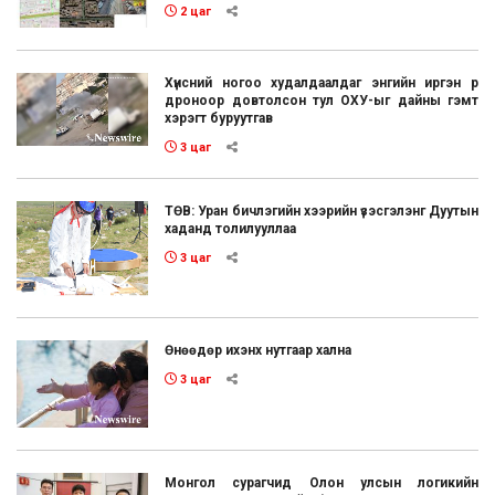
2 цаг
Хүнсний ногоо худалдаалдаг энгийн иргэн рүү
дроноор довтолсон тул ОХУ-ыг дайны гэмт
хэрэгт буруутгав
3 цаг
ТӨВ: Уран бичлэгийн хээрийн үзэсгэлэнг Дуутын
хаданд толилууллаа
3 цаг
Өнөөдөр ихэнх нутгаар хална
3 цаг
Монгол сурагчид Олон улсын логикийн