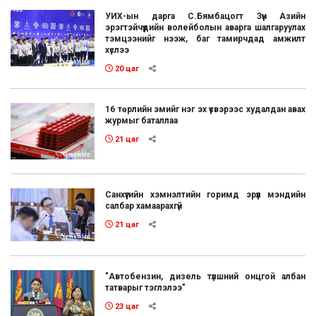
УИХ-ын дарга С.Бямбацогт Зүүн Азийн
эрэгтэйчүүдийн волейболын аварга шалгаруулах
тэмцээнийг нээж, баг тамирчдад амжилт
хүслээ
20 цаг
16 төрлийн эмийг нэг эх үүсвэрээс худалдан авах
журмыг баталлаа
21 цаг
Санхүүгийн хэмнэлтийн горимд эрүүл мэндийн
салбар хамаарахгүй
21 цаг
"Автобензин, дизель түлшний онцгой албан
татварыг тэглэлээ"
23 цаг