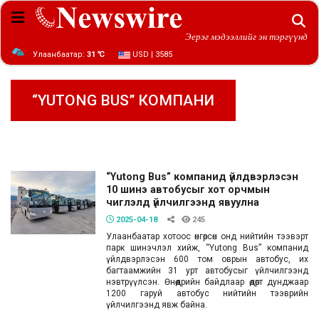
Эерэг мэдээллийг эн тэргүүнд
Улаанбаатар:
31 ℃
USD | 3585
“YUTONG BUS” КОМПАНИ
“Yutong Bus” компанид үйлдвэрлэсэн
10 шинэ автобусыг хот орчмын
чиглэлд үйлчилгээнд явуулна
2025-04-18
245
Улаанбаатар хотоос өнгөрсөн онд нийтийн тээвэрт
парк шинэчлэл хийж, “Yutong Bus” компанид
үйлдвэрлэсэн 600 том оврын автобус, их
багтаамжийн 31 урт автобусыг үйлчилгээнд
нэвтрүүлсэн. Өнөөдрийн байдлаар өдөрт дунджаар
1200 гаруй автобус нийтийн тээврийн
үйлчилгээнд явж байна.