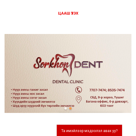
ЦААШ ҮЗЭХ
Та имэйлээр мэдээлэл авах уу?