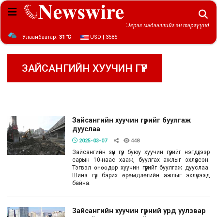
Эерэг мэдээллийг эн тэргүүнд
Улаанбаатар:
31 ℃
USD | 3585
ЗАЙСАНГИЙН ХУУЧИН ГҮҮР
Зайсангийн хуучин гүүрийг буулгаж
дууслаа
2025-03-07
448
Зайсангийн зүүн гүүр буюу хуучин гүүрийг нэгдүгээр
сарын 10-наас хааж, буулгах ажлыг эхлүүлсэн.
Тэгвэл өнөөдөр хуучин гүүрийг буулгаж дууслаа.
Шинэ гүүр барих өрөмдлөгийн ажлыг эхлүүлээд
байна.
Зайсангийн хуучин гүүрний урд уулзвар