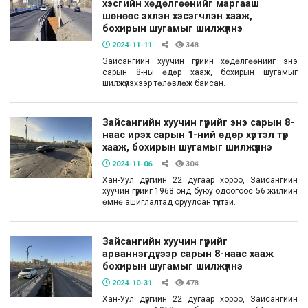
хэсгийн хөдөлгөөнийг маргааш
шөнөөс эхлэн хэсэгчлэн хааж,
бохирын шугамыг шилжүүлнэ
2024-11-11
348
Зайсангийн хуучин гүүрийн хөдөлгөөнийг энэ
сарын 8-ны өдөр хааж, бохирын шугамыг
шилжүүлэхээр төлөвлөж байсан.
Зайсангийн хуучин гүүрийг энэ сарын 8-
наас ирэх сарын 1-ний өдөр хүртэл түр
хааж, бохирын шугамыг шилжүүлнэ
2024-11-06
304
Хан-Уул дүүргийн 22 дугаар хороо, Зайсангийн
хуучин гүүрийг 1968 онд буюу одоогоос 56 жилийн
өмнө ашиглалтад оруулсан түүхтэй.
Зайсангийн хуучин гүүрийг
арваннэгдүгээр сарын 8-наас хааж
бохирын шугамыг шилжүүлнэ
2024-10-31
478
Хан-Уул дүүргийн 22 дугаар хороо, Зайсангийн