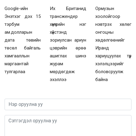
Их Британид
Ормузын
Google-ийн
трансжендер
хоолойгоор
Энэтхэг дэх 15
хүмүүсийн нэг
нэвтрэх хөлөг
тэрбум
хүйстэнд
онгоцны
ам.долларын
зориулсан ариун
хөдөлгөөнийг
дата төвийн
цэврийн өрөө
Иранд
төсөл байгаль
ашиглах шинэ
хариуцуулах түр
хамгааллын
журам
хэлэлцээрийг
маргаантай
мөрдөгдөж
боловсруулж
тулгарлаа
эхэллээ
байна