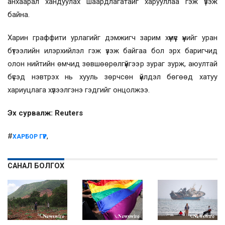
анхаарал хандуулах шаардлагатайг харууллаа гэж үзэж
байна.
Харин граффити урлагийг дэмжигч зарим хүмүүс үүнийг уран
бүтээлийн илэрхийлэл гэж үзэж байгаа бол эрх баригчид
олон нийтийн өмчид зөвшөөрөлгүйгээр зураг зурж, аюултай
бүсэд нэвтрэх нь хууль зөрчсөн үйлдэл бөгөөд хатуу
хариуцлага хүлээлгэнэ гэдгийг онцолжээ.
Эх сурвалж: Reuters
#
,
ХАРБОР ГҮҮР
САНАЛ БОЛГОХ