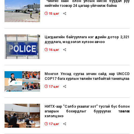
“Чингис хаан” олон улсын нисэх буудал руу
нийтийн тээвэр 24 цагаар үйлчилж байна
15 цаг
Цагдаагийн байгууллага нэг өдрийн дотор 2,321
дуудлага, мэдээлэл хүлээн авчээ
16 цаг
Монгол Улсад суугаа элчин сайд нар UNCCD
COP17 бага хурлын төслийн талбайтай танилцлаа
17 цаг
НИТХ-аар "Сэлбэ ухаалаг хот" тусгай бүс болон
агаарын бохирдлыг бууруулах төлөвлөгөөг
хэлэлцэнэ
17 цаг