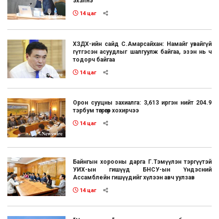
эхэлнэ
14 цаг
ХЗДХ-ийн сайд С.Амарсайхан: Намайг увайгүй
гүтгэсэн асуудлыг шалгуулж байгаа, эзэн нь ч
тодорч байгаа
14 цаг
Орон сууцны захиалга: 3,613 иргэн нийт 204.9
тэрбум төгрөгөөр хохирчээ
14 цаг
Байнгын хорооны дарга Г.Тэмүүлэн тэргүүтэй
УИХ-ын гишүүд БНСУ-ын Үндэсний
Ассамблейн гишүүдийг хүлээн авч уулзав
14 цаг