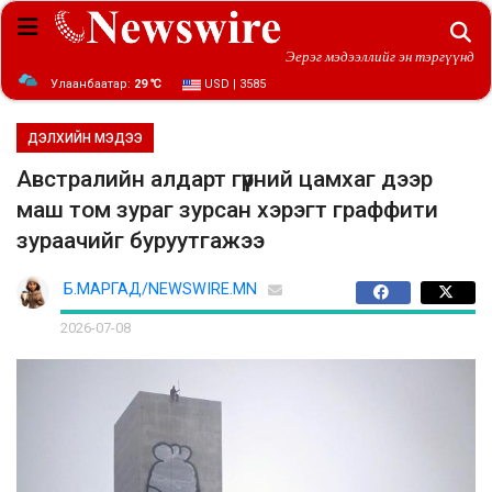
Эерэг мэдээллийг эн тэргүүнд
Улаанбаатар:
29 ℃
USD | 3585
ДЭЛХИЙН МЭДЭЭ
Австралийн алдарт гүүрний цамхаг дээр
маш том зураг зурсан хэрэгт граффити
зураачийг буруутгажээ
Б.МАРГАД/NEWSWIRE.MN
2026-07-08