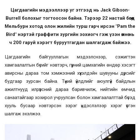
Цагдаагийн мэдээллээр уг этгээд нь Jack Gibson-
Burrell болохыг тогтоосон байна. Тэрээр 22 настай бөгөөд
Мельбурн хотод олон жилийн турш гарч ирсэн "Pam the
Bird" нэртэй граффити зургийн зохиогч гэж үзэн өмнө нь
ч 200 гаруй хэрэгт буруутгагдан шалгагдаж байжээ.
Цагдаагийн байгууллагын мэдээлснээр, сэжигтэн
хамгаалалтын бүсийг нэвтэрч, гүүрний цамхагийн өндөр хэсэгт
авирсны дараа том хэмжээний хүүхэлдэйн шувууны дүрсийг
будгаар зурсан байна. Түүний үйлдлийг аюулгүй байдлын
ажилтнууд илрүүлсний дараа баривчилж, нийтийн өмчид
санаатайгаар хохирол учруулсан болон хамгаалалттай бүсэд
хууль бусаар нэвтэрсэн зэрэг үндэслэлээр хэрэг үүсгэн
шалгаж эхэлжээ.