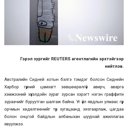
Гэрэл зургийг REUTERS агентлагийн эрхтэйгээр
нийтлэв.
Австралийн Сидней хотын бэлгэ тэмдэг болсон Сиднейн
Харбор гүүрний цамхагт зөвшөөрөлгүй авирч, аварга
хэмжээний хүүхэлдэйн зураг зурсан хэрэгт нэгэн граффити
зураачийг буруутган шалгаж байна. Уг үйл явдлын улмаас гүүр
орчмын хөдөлгөөнийг түр хугацаанд хязгаарлаж, цагдаа
болон онцгой байдлын албаныхан шуурхай ажиллагаа
явуулжээ.