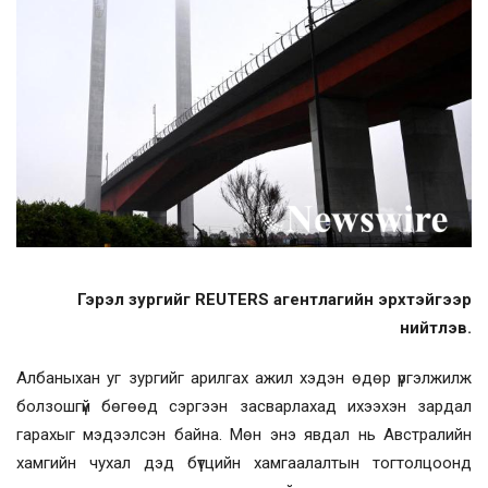
Гэрэл зургийг REUTERS агентлагийн эрхтэйгээр
нийтлэв.
Албаныхан уг зургийг арилгах ажил хэдэн өдөр үргэлжилж
болзошгүй бөгөөд сэргээн засварлахад ихээхэн зардал
гарахыг мэдээлсэн байна. Мөн энэ явдал нь Австралийн
хамгийн чухал дэд бүтцийн хамгаалалтын тогтолцоонд