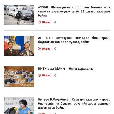
АҮЭБЯ: Шатахуунтай холбоотой богино арга
хэмжээ хэрэгжүүлэх штаб 24 цагаар ажиллаж
байна
18 цаг
АН 4/11: Шатахууны хомсдол биш төрийн
бодлогын хомсдол үүсээд байна
18 цаг
НИТХ дахь МАН-ын бүлэг хуралдлаа
18 цаг
Өмгөөлөгч Б.Оюунбилэг: Хамтарч ажиллах нэрээр
бизнесийг нь булааж, эрүүгийн хэрэг ашиглан
дарамталж байна