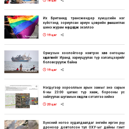
18 цаг
Их Британид трансжендер хүмүүсийн нэг
хүйстэнд зориулсан ариун цэврийн өрөө ашиглах
шинэ журам мөрдөгдөж эхэллээ
19 цаг
Ормузын хоолойгоор нэвтрэх хөлөг онгоцны
хөдөлгөөнийг Иранд хариуцуулах түр хэлэлцээрийг
боловсруулж байна
19 цаг
Нэгдүгээр хорооллын арын замыг энэ сарын
6-ны 23:00 цагаас түр хааж, борооны ус
зайлуулах шугамын хөндлөн сэтэлгээ хийнэ
20 цаг
Хүнсний ногоо худалдаалдаг энгийн иргэн рүү
дроноор довтолсон тул ОХУ-ыг дайны гэмт