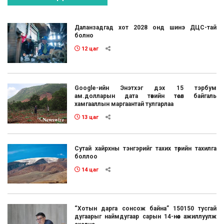
Даланзадгад хот 2028 онд шинэ ДЦС-тай
болно
12 цаг
Google-ийн Энэтхэг дэх 15 тэрбум
ам.долларын дата төвийн төсөл байгаль
хамгааллын маргаантай тулгарлаа
13 цаг
Сутай хайрхны тэнгэрийг тахих төрийн тахилга
боллоо
14 цаг
“Хотын дарга сонсож байна” 150150 тусгай
дугаарыг наймдугаар сарын 14-нөөс ажиллуулж