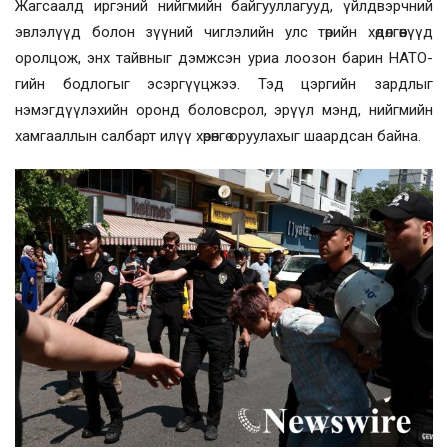
Жагсаалд иргэний нийгмийн байгууллагууд, үйлдвэрчний
эвлэлүүд болон зүүний чиглэлийн улс төрийн хөдөлгөөнүүд
оролцож, энх тайвныг дэмжсэн уриа лоозон барин НАТО-
гийн бодлогыг эсэргүүцжээ. Тэд цэргийн зардлыг
нэмэгдүүлэхийн оронд боловсрол, эрүүл мэнд, нийгмийн
хамгааллын салбарт илүү хөрөнгө оруулахыг шаардсан байна.