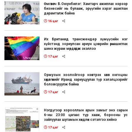
Өмгөөлөгч Б.Оюунбилэг: Хамтарч ажиллах нэрээр
бизнесийг нь булааж, эрүүгийн хэрэг ашиглан
дарамталж байна
16 цаг
Их Британид трансжендер хүмүүсийн нэг
хүйстэнд зориулсан ариун цэврийн өрөө ашиглах
шинэ журам мөрдөгдөж эхэллээ
17 цаг
Ормузын хоолойгоор нэвтрэх хөлөг онгоцны
хөдөлгөөнийг Иранд хариуцуулах түр хэлэлцээрийг
боловсруулж байна
17 цаг
Нэгдүгээр хорооллын арын замыг энэ сарын
6-ны 23:00 цагаас түр хааж, борооны ус
зайлуулах шугамын хөндлөн сэтэлгээ хийнэ
17 цаг