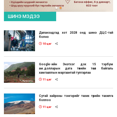
ШИНЭ МЭДЭЭ
Даланзадгад хот 2028 онд шинэ ДЦС-тай
болно
10 цаг
Google-ийн Энэтхэг дэх 15 тэрбум
ам.долларын дата төвийн төсөл байгаль
хамгааллын маргаантай тулгарлаа
11 цаг
Сутай хайрхны тэнгэрийг тахих төрийн тахилга
боллоо
11 цаг