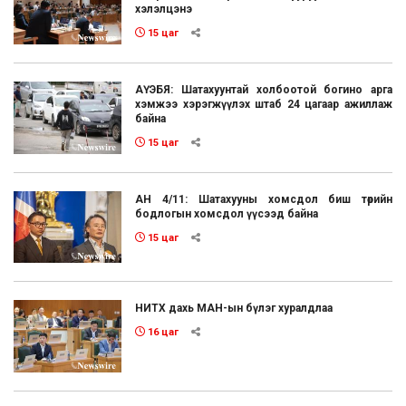
хэлэлцэнэ
15 цаг
АҮЭБЯ: Шатахуунтай холбоотой богино арга
хэмжээ хэрэгжүүлэх штаб 24 цагаар ажиллаж
байна
15 цаг
АН 4/11: Шатахууны хомсдол биш төрийн
бодлогын хомсдол үүсээд байна
15 цаг
НИТХ дахь МАН-ын бүлэг хуралдлаа
16 цаг