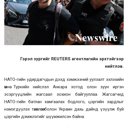
Гэрэл зургийг REUTERS агентлагийн эрхтэйгээр
нийтлэв.
НАТО-гийн удирдагчдын дээд хэмжээний уулзалт эхлэхийн
өмнө Туркийн нийслэл Анкара хотод олон зуун иргэн
эсэргүүцлийн жагсаал зохион байгууллаа. Жагсагчид
НАТО-гийн батлан хамгаалах бодлого, цэргийн зардлыг
нэмэгдүүлэх төлөвлөгөө болон Украин дахь дайнд үзүүлж буй
цэргийн дэмжлэгийг шүүмжилсэн байна.