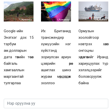
Их Британид
Ормузын
Google-ийн
трансжендер
хоолойгоор
Энэтхэг дэх 15
хүмүүсийн нэг
нэвтрэх хөлөг
тэрбум
хүйстэнд
онгоцны
ам.долларын
зориулсан ариун
хөдөлгөөнийг Иранд
дата төвийн төсөл
цэврийн өрөө
хариуцуулах түр
байгаль
ашиглах шинэ
хэлэлцээрийг
хамгааллын
журам мөрдөгдөж
боловсруулж
маргаантай
эхэллээ
байна
тулгарлаа