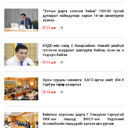
“Хотын дарга сонсож байна” 150150 тусгай
дугаарыг наймдугаар сарын 14-нөөс ажиллуулж
эхэлнэ
11 цаг
ХЗДХ-ийн сайд С.Амарсайхан: Намайг увайгүй
гүтгэсэн асуудлыг шалгуулж байгаа, эзэн нь ч
тодорч байгаа
11 цаг
Орон сууцны захиалга: 3,613 иргэн нийт 204.9
тэрбум төгрөгөөр хохирчээ
12 цаг
Байнгын хорооны дарга Г.Тэмүүлэн тэргүүтэй
УИХ-ын гишүүд БНСУ-ын Үндэсний
Ассамблейн гишүүдийг хүлээн авч уулзав