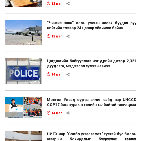
12 цаг
“Чингис хаан” олон улсын нисэх буудал руу
нийтийн тээвэр 24 цагаар үйлчилж байна
12 цаг
Цагдаагийн байгууллага нэг өдрийн дотор 2,321
дуудлага, мэдээлэл хүлээн авчээ
14 цаг
Монгол Улсад суугаа элчин сайд нар UNCCD
COP17 бага хурлын төслийн талбайтай танилцлаа
14 цаг
НИТХ-аар "Сэлбэ ухаалаг хот" тусгай бүс болон
агаарын бохирдлыг бууруулах төлөвлөгөөг