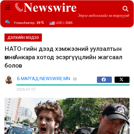
Эерэг мэдээллийг эн тэргүүнд
Улаанбаатар:
29 ℃
USD | 3585
ДЭЛХИЙН МЭДЭЭ
НАТО-гийн дээд хэмжээний уулзалтын
өмнө Анкара хотод эсэргүүцлийн жагсаал
болов
Б.МАРГАД/NEWSWIRE.MN
2026-07-07