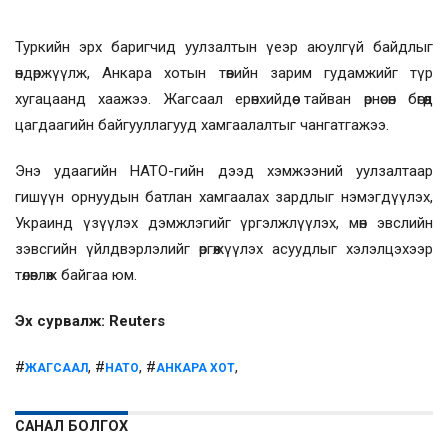
Туркийн эрх баригчид уулзалтын үеэр аюулгүй байдлыг
өндөржүүлж, Анкара хотын төвийн зарим гудамжийг түр
хугацаанд хаажээ. Жагсаал ерөнхийдөө тайван өрнөсөн бөгөөд
цагдаагийн байгууллагууд хамгаалалтыг чангатгажээ.
Энэ удаагийн НАТО-гийн дээд хэмжээний уулзалтаар
гишүүн орнуудын батлан хамгаалах зардлыг нэмэгдүүлэх,
Украинд үзүүлэх дэмжлэгийг үргэлжлүүлэх, мөн эвслийн
зэвсгийн үйлдвэрлэлийг өргөжүүлэх асуудлыг хэлэлцэхээр
төлөвлөж байгаа юм.
Эх сурвалж: Reuters
#
, #
, #
,
ЖАГСААЛ
НАТО
АНКАРА ХОТ
САНАЛ БОЛГОХ