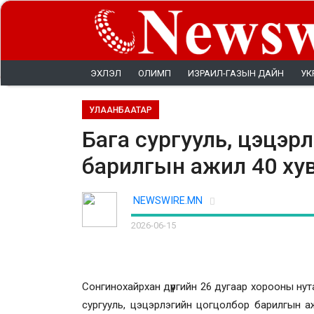
ЭХЛЭЛ
ОЛИМП
ИЗРАИЛ-ГАЗЫН ДАЙН
УК
УЛААНБААТАР
Бага сургууль, цэцэр
барилгын ажил 40 хув
NEWSWIRE.MN
2026-06-15
Сонгинохайрхан дүүргийн 26 дугаар хорооны нута
сургууль, цэцэрлэгийн цогцолбор барилгын аж