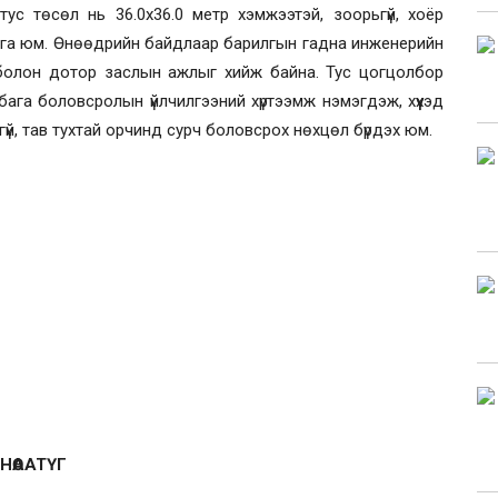
ус төсөл нь 36.0х36.0 метр хэмжээтэй, зоорьгүй, хоёр
рилга юм. Өнөөдрийн байдлаар барилгын гадна инженерийн
 болон дотор заслын ажлыг хийж байна. Тус цогцолбор
ага боловсролын үйлчилгээний хүртээмж нэмэгдэж, хүүхэд
гүй, тав тухтай орчинд сурч боловсрох нөхцөл бүрдэх юм.
НӨААТҮГ