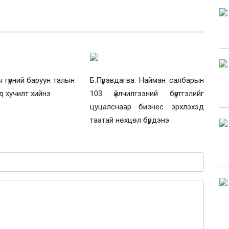
 гүүрний баруун талын
Б.Пүрэвдагва: Найман салбарын
д хучилт хийнэ
103 үйлчилгээний бүртгэлийг
цуцалснаар бизнес эрхлэхэд
таатай нөхцөл бүрдэнэ