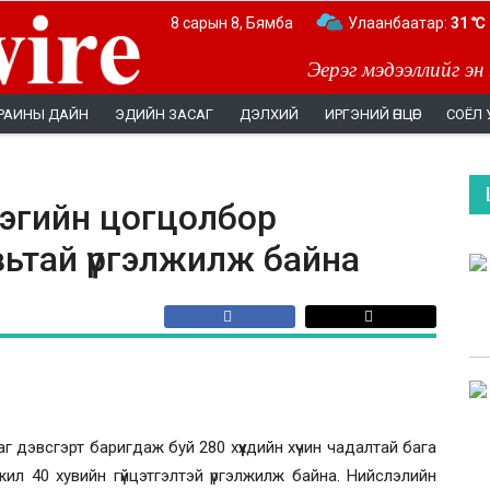
8 сарын 8, Бямба
Улаанбаатар:
31 ℃
Эерэг мэдээллийг эн
РАИНЫ ДАЙН
ЭДИЙН ЗАСАГ
ДЭЛХИЙ
ИРГЭНИЙ ӨНЦӨГ
СОЁЛ 
лэгийн цогцолбор
ьтай үргэлжилж байна
г дэвсгэрт баригдаж буй 280 хүүхдийн хүчин чадалтай бага
ил 40 хувийн гүйцэтгэлтэй үргэлжилж байна. Нийслэлийн