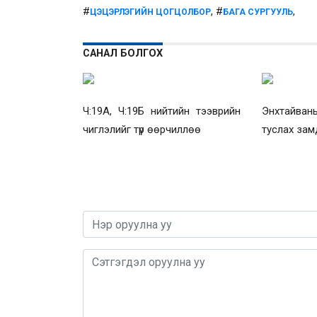
#
, #
,
ЦЭЦЭРЛЭГИЙН ЦОГЦОЛБОР
БАГА СУРГУУЛЬ
САНАЛ БОЛГОХ
Ч:19А, Ч:19Б нийтийн тээврийн
Энхтайваны
чиглэлийг түр өөрчиллөө
туслах зам