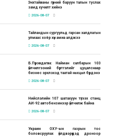
Энхтайваны гүүрний баруун талын туслах
замд хучилт хийнэ
2026-08-07
Тайландын сургуульд гарсан халдлагын
улмаас хоёр хүн амиа алджээ
2026-08-07
Б.Пүрэвдагва: Найман салбарын 103
үйлчилгээний бүртгэлийг цуцалснаар
бизнес эрхлэхэд таатай нөхцөл бүрдэнэ
2026-08-07
Нийслэлийн 107 шатахуун түгээх станц
АИ-92 автобензинээр үйлчилж байна
2026-08-07
Украин ОХУ-ын газрын тос
боловсруулах үйлдвэрүүдэд дроноор