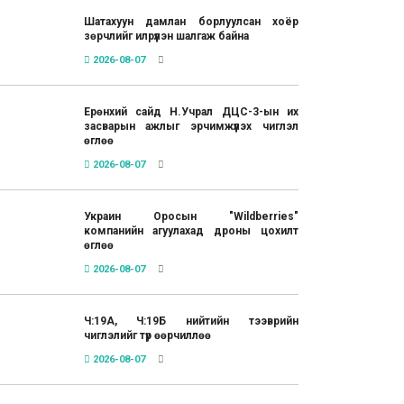
Шатахуун дамлан борлуулсан хоёр
зөрчлийг илрүүлэн шалгаж байна
2026-08-07
Ерөнхий сайд Н.Учрал ДЦС-3-ын их
засварын ажлыг эрчимжүүлэх чиглэл
өглөө
2026-08-07
Украин Оросын "Wildberries"
компанийн агуулахад дроны цохилт
өглөө
2026-08-07
Ч:19А, Ч:19Б нийтийн тээврийн
чиглэлийг түр өөрчиллөө
2026-08-07