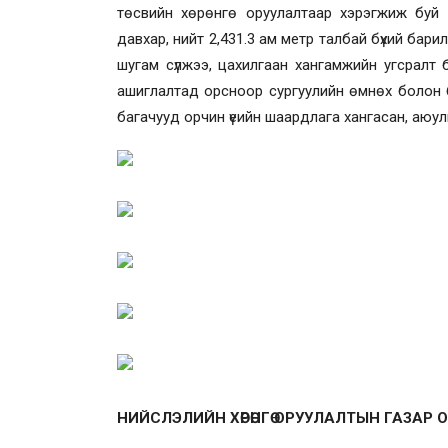
төсвийн хөрөнгө оруулалтаар хэрэгжиж буй т
давхар, нийт 2,431.3 ам метр талбай бүхий ба
шугам сүлжээ, цахилгаан хангамжийн угсралт
ашиглалтад орсноор сургуулийн өмнөх болон б
багачууд орчин үеийн шаардлага хангасан, аюул
НИЙСЛЭЛИЙН ХӨРӨНГӨ ОРУУЛАЛТЫН ГАЗАР О