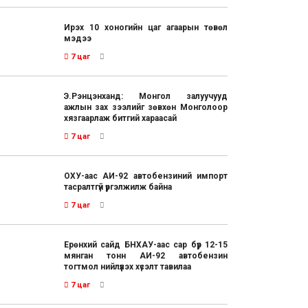
Ирэх 10 хоногийн цаг агаарын төвөл
мэдээ
7 цаг
Э.Рэнцэнханд: Монгол залуучууд
ажлын зах зээлийг зөвхөн Монголоор
хязгаарлаж битгий хараасай
7 цаг
ОХУ-аас АИ-92 автобензиний импорт
тасралтгүй үргэлжилж байна
7 цаг
Ерөнхий сайд БНХАУ-аас сар бүр 12-15
мянган тонн АИ-92 автобензин
тогтмол нийлүүлэх хүсэлт тавилаа
7 цаг