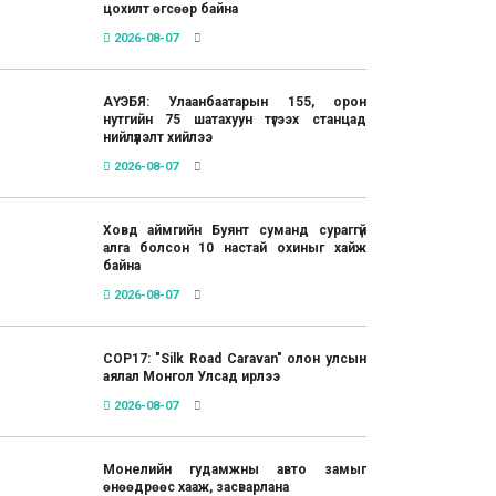
цохилт өгсөөр байна
2026-08-07
АҮЭБЯ: Улаанбаатарын 155, орон
нутгийн 75 шатахуун түгээх станцад
нийлүүлэлт хийлээ
2026-08-07
Ховд аймгийн Буянт суманд сураггүй
алга болсон 10 настай охиныг хайж
байна
2026-08-07
COP17: "Silk Road Caravan" олон улсын
аялал Монгол Улсад ирлээ
2026-08-07
Монелийн гудамжны авто замыг
өнөөдрөөс хааж, засварлана