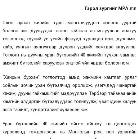
Гэрэл зургийг MPA.mn
Олон арван жилийн турш монголчуудын сонсох дуртай
болсон хит дуунуудыг нэгэн тайзнаа эгшиглүүлсэн энэхүү
тоглолтод түүний үе үеийн фэнүүд хүрэлцэн ирж, дурсамж,
хайр, уянгын аялгуугаар дүүрэн үдшийг хамтдаа өнгөрүүлэв.
Тоглолт нь дуучны уран бүтээлийн 40 жилийн түүхэн замнал,
амжилт бүтээлийг харуулсан онцгой үйл явдал болсон юм.
“Хайрын бурхан” тоглолтод амьд хөгжмийн хамтлаг, урлаг
соёлын зочин уран бүтээлчид оролцож, үзэгчдэд чанартай
хөгжим, дууны гайхамшгийг мэдрүүллээ. Тэрбээр тайзнаа өөрийн
хамгийн алдартай бүтээлүүдээс толилуулж, үзэгчдийн халуун
алга ташилт, хүндэтгэлийг хүлээсэн юм.
Уран бүтээлийн 40 жилийн ойгоо ийнхүү төв цэнгэлдэх
хүрээлэнд тэмдэглэсэн нь Монголын рок, поп урлагийн