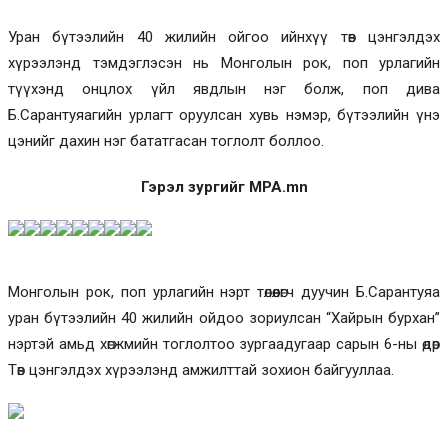
Уран бүтээлийн 40 жилийн ойгоо ийнхүү төв цэнгэлдэх
хүрээлэнд тэмдэглэсэн нь Монголын рок, поп урлагийн
түүхэнд онцлох үйл явдлын нэг болж, поп дива
Б.Сарантуяагийн урлагт оруулсан хувь нэмэр, бүтээлийн үнэ
цэнийг дахин нэг бататгасан тоглолт боллоо.
Гэрэл зургийг MPA.mn
Монголын рок, поп урлагийн нэрт төлөөлөгч дуучин Б.Сарантуяа
уран бүтээлийн 40 жилийн ойдоо зориулсан “Хайрын бурхан”
нэртэй амьд хөгжмийн тоглолтоо зургаадугаар сарын 6-ны өдөр
Төв цэнгэлдэх хүрээлэнд амжилттай зохион байгууллаа.