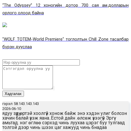
“The Odyssey” 12 хоногийн дотор 700 сая ам.долларын
орлого олоод байна
"WOLF TOTEM-World Premiere" тоглолтын Chill Zone тасалбар
бүрэн дууслаа
Хадгалах
гэрэл
58.143.143.143
2026-06-10
ядуу зүдүү өртэй хоолгүй хонож байж энэ хэдэн улиг болсон
хачин балай үзэж яана..Ёстой дайн .өлсөж үзээгүй Эргүү
амьтад. нэг өглөө сэрхэд чинь луухаа цэрэг буу тулгаад
толгой дээр чинь шээх цаг хажууд чинь бнадаа