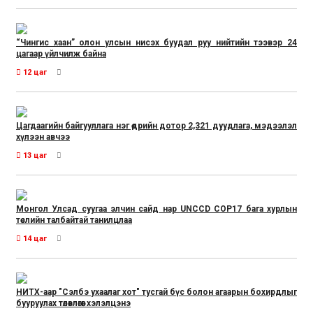
“Чингис хаан” олон улсын нисэх буудал руу нийтийн тээвэр 24
цагаар үйлчилж байна
12 цаг
Цагдаагийн байгууллага нэг өдрийн дотор 2,321 дуудлага, мэдээлэл
хүлээн авчээ
13 цаг
Монгол Улсад суугаа элчин сайд нар UNCCD COP17 бага хурлын
төслийн талбайтай танилцлаа
14 цаг
НИТХ-аар "Сэлбэ ухаалаг хот" тусгай бүс болон агаарын бохирдлыг
бууруулах төлөвлөгөөг хэлэлцэнэ