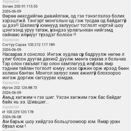
Хариулах
Зочин
203.91.115.55
2026-06-09
Өөрөө өөхсдийгөө дөвийлгөж, од гэх тэнэглэлээ болих
хэрэштжй. Тэнгэрт монголын од гэж тусдаа од байдаггүй
ш дээ!! Шалихгүй юмнууд залуусыг тоглолт нэртэй шоу
цэнгээнд уруу татаж, үнэндээ урлагынхан нийгэмд
сөйнаас илүү мууг түгээдэг болсон !!
Хариулах
Согтуу Сараа
103.212.117.189
2026-06-09
Насаараа л сонслоо. Ингэж худлаа сүр бадруулж нөгөө л
улиг блсон дуугаа дахин2 дуулж мөнгө саахаа л больчих.
Тэр олон гавъяат.тэр олон хамтлагууд илүү блаа..ямр
тэднии тайлан тоглолт юмуу..нээх сүржин орж ирээд бөөн
холион бантан. Монгол залуус хиих ажилгүй блохоороо
ингэж доргиж сагсуурах юмдаа..
Хариулах
Иргэн
202.126.88.73
2026-06-09
Амьд хөгжим ч гэх шиг. Үхсэн хөгжим гэж бас байдаг
байх нь ээ. Шившиг...
Хариулах
И
103.229.120.178
2026-06-08
Ам барьж шоу хийдгээ больцгоомоор юм. Ямар уран
бүтэал юм !