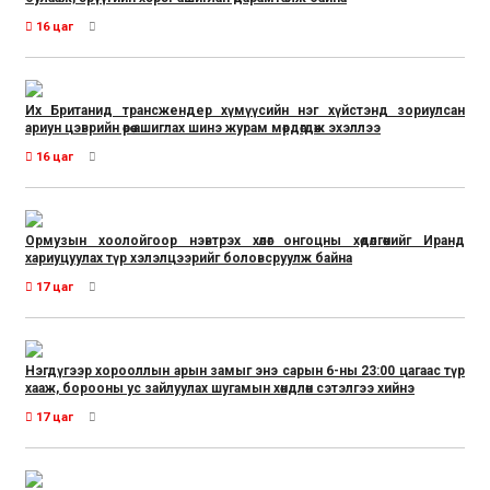
16 цаг
Их Британид трансжендер хүмүүсийн нэг хүйстэнд зориулсан
ариун цэврийн өрөө ашиглах шинэ журам мөрдөгдөж эхэллээ
16 цаг
Ормузын хоолойгоор нэвтрэх хөлөг онгоцны хөдөлгөөнийг Иранд
хариуцуулах түр хэлэлцээрийг боловсруулж байна
17 цаг
Нэгдүгээр хорооллын арын замыг энэ сарын 6-ны 23:00 цагаас түр
хааж, борооны ус зайлуулах шугамын хөндлөн сэтэлгээ хийнэ
17 цаг