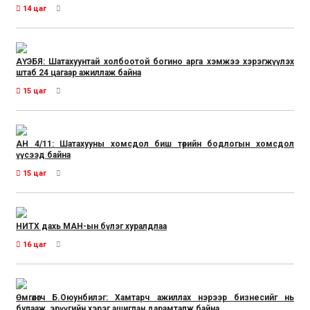
14 цаг
АҮЭБЯ: Шатахуунтай холбоотой богино арга хэмжээ хэрэгжүүлэх
штаб 24 цагаар ажиллаж байна
15 цаг
АН 4/11: Шатахууны хомсдол биш төрийн бодлогын хомсдол
үүсээд байна
15 цаг
НИТХ дахь МАН-ын бүлэг хуралдлаа
16 цаг
Өмгөөлөгч Б.Оюунбилэг: Хамтарч ажиллах нэрээр бизнесийг нь
булааж, эрүүгийн хэрэг ашиглан дарамталж байна