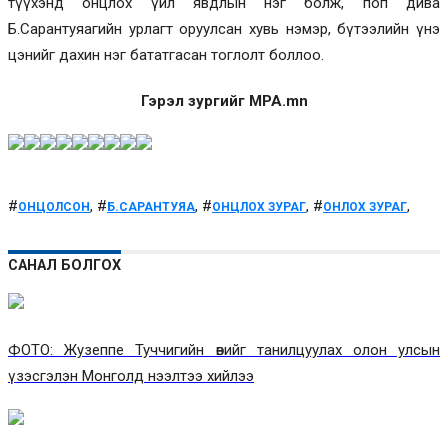
түүхэнд онцлох үйл явдлын нэг болж, поп дива
Б.Сарантуяагийн урлагт оруулсан хувь нэмэр, бүтээлийн үнэ
цэнийг дахин нэг бататгасан тоглолт боллоо.
Гэрэл зургийг MPA.mn
#
, #
, #
, #
,
ОНЦОЛСОН
Б.САРАНТУЯА
ОНЦЛОХ ЗУРАГ
ОНЛОХ ЗУРАГ
САНАЛ БОЛГОХ
ФОТО: Жузеппе Туччигийн өвийг танилцуулах олон улсын
үзэсгэлэн Монголд нээлтээ хийлээ