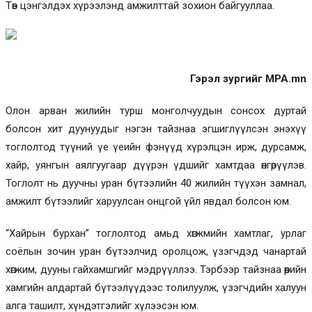
Төв цэнгэлдэх хүрээлэнд амжилттай зохион байгууллаа.
Гэрэл зургийг MPA.mn
Олон арван жилийн турш монголчуудын сонсох дуртай
болсон хит дуунуудыг нэгэн тайзнаа эгшиглүүлсэн энэхүү
тоглолтод түүний үе үеийн фэнүүд хүрэлцэн ирж, дурсамж,
хайр, уянгын аялгуугаар дүүрэн үдшийг хамтдаа өнгөрүүлэв.
Тоглолт нь дуучны уран бүтээлийн 40 жилийн түүхэн замнал,
амжилт бүтээлийг харуулсан онцгой үйл явдал болсон юм.
“Хайрын бурхан” тоглолтод амьд хөгжмийн хамтлаг, урлаг
соёлын зочин уран бүтээлчид оролцож, үзэгчдэд чанартай
хөгжим, дууны гайхамшгийг мэдрүүллээ. Тэрбээр тайзнаа өөрийн
хамгийн алдартай бүтээлүүдээс толилуулж, үзэгчдийн халуун
алга ташилт, хүндэтгэлийг хүлээсэн юм.