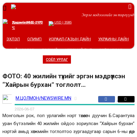
Эерэг мэдээллийг эн тэргүүнд
Эрдэнэт-Овоо:
Дархан:
Улаанбаатар:
34 ℃
29 ℃
30
USD | 3585
℃
ЭХЛЭЛ
ОЛИМП
ИЗРАИЛ-ГАЗЫН ДАЙН
УКРАИНЫ ДАЙН
ЭДИЙН ЗАСАГ
ДЭЛХИЙ
ИРГЭНИЙ ӨНЦӨГ
СОЁЛ УРЛАГ
СОЁЛ УРЛАГ
СПОРТ
БУСАД
ФОТО: 40 жилийн түүхийг эргэн мэдрүүлсэн
“Хайрын бурхан” тоглолт...
М.ЦОЛМОН/NEWSWIRE.MN
2026-06-07
Монголын рок, поп урлагийн нэрт төлөөлөгч дуучин Б.Сарантуяа
уран бүтээлийн 40 жилийн ойдоо зориулсан “Хайрын бурхан”
нэртэй амьд хөгжмийн тоглолтоо зургаадугаар сарын 6-ны өдөр