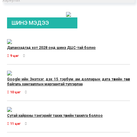
Хариулах
ШИНЭ МЭДЭЭ
Даланзадгад хот 2028 онд шинэ ДЦС-тай болно
9 цаг
Google-ийн Энэтхэг дэх 15 тэрбум ам.долларын дата төвийн төсөл
байгаль хамгааллын маргаантай тулгарлаа
10 цаг
Сутай хайрхны тэнгэрийг тахих төрийн тахилга боллоо
11 цаг