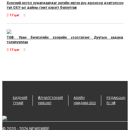
Хүнсний ногоо худалдаалдаг энгийн иргэн рүү дроноор довтолсон
тул ОХУ-ыг дайны гэмт хэрэгт буруутгав
17 цаг
ТӨВ: Уран бичлэгийн хээрийн үзэсгэлэнг Дуутын хаданд
толилууллаа
17 цаг
БИДНИЙ
ҮЙЛЧИЛГЭЭНИЙ
АЗИЙН
РЕДАКЦЫН
ТУХАЙ
НӨХЦӨЛ
НААДАМ-2022
ЁС ЗҮЙ
© 2020 - 2026 NEWSWIRE