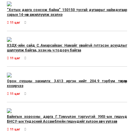
“Хотын дарга сонсож байна” 150150 тусгай дугаарыг наймдугаар
сарын 14-нөөс ажиллуулж эхэлнэ
11 цаг
ХЗДХ-ийн сайд С.Амарсайхан: Намайг увайгүй гүтгэсэн асуудлыг
шалгуулж байгаа, эзэн нь ч тодорч байгаа
11 цаг
Орон сууцны захиалга: 3,613 иргэн нийт 204.9 тэрбум төгрөгөөр
хохирчээ
11 цаг
Байнгын хорооны дарга Г.Тэмүүлэн тэргүүтэй УИХ-ын гишүүд
БНСУ-ын Үндэсний Ассамблейн гишүүдийг хүлээн авч уулзав
11 цаг