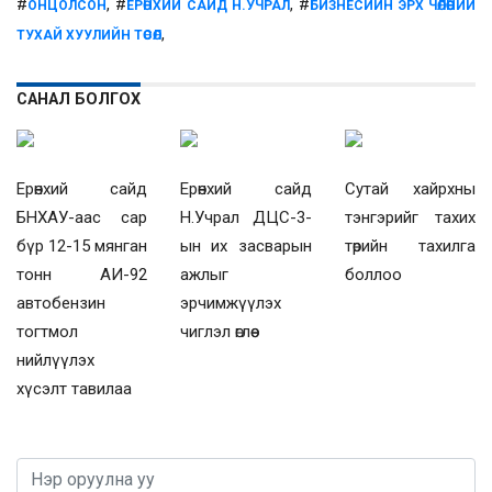
#
, #
, #
ОНЦОЛСОН
ЕРӨНХИЙ САЙД Н.УЧРАЛ
БИЗНЕСИЙН ЭРХ ЧӨЛӨӨНИЙ
,
ТУХАЙ ХУУЛИЙН ТӨСӨЛ
САНАЛ БОЛГОХ
Ерөнхий сайд
Ерөнхий сайд
Сутай хайрхны
БНХАУ-аас сар
Н.Учрал ДЦС-3-
тэнгэрийг тахих
бүр 12-15 мянган
ын их засварын
төрийн тахилга
тонн АИ-92
ажлыг
боллоо
автобензин
эрчимжүүлэх
тогтмол
чиглэл өглөө
нийлүүлэх
хүсэлт тавилаа