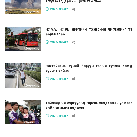
агуулахад дроны цохилт өглөө
2026-08-07
Ч:19А, Ч:19Б нийтийн тээврийн чиглэлийг түр
өөрчиллөө
2026-08-07
Энхтайваны гүүрний баруун талын туслах замд
хучилт хийнэ
2026-08-07
Тайландын сургуульд гарсан халдлагын улмаас
хоёр хүн амиа алджээ
2026-08-07