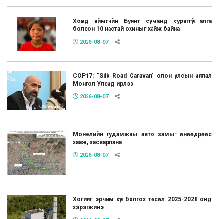
Ховд аймгийн Буянт суманд сураггүй алга
болсон 10 настай охиныг хайж байна
2026-08-07
COP17: "Silk Road Caravan" олон улсын аялал
Монгол Улсад ирлээ
2026-08-07
Монелийн гудамжны авто замыг өнөөдрөөс
хааж, засварлана
2026-08-07
Хогийг эрчим хүч болгох төсөл 2025-2028 онд
хэрэгжинэ