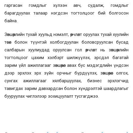
гаргасан гомдлыг хүлээн авч, судалж, гомдлыг
барагдуулах талаар нэгдсэн тогтолцоог бий болгосон
байна.
Зөвшөөрлийн тухай хуульд нэмэлт, өөрчлөлт оруулах тухай хуулийн
төсөл болон түүнтэй холбогдуулан боловсруулсан бусад
салбарын хуулиудад оруулсан гол өөрчлөлт нь зөвшөөрлийн
тогтолцоог цахим хэлбэрт шилжүүлэх, эрсдэл багатай
зарим үйл ажиллагааг зөвшөөрөл авах бус мэдэгдлийн үндсэн
дээр эрхлэх эрх зүйн орчныг бүрдүүлэх, зөвшөөрөл олгох,
сунгах ажиллагааг хялбаршуулах, бизнес эрхлэгчид
тавигдах зарим давхардсан болон хүндрэлтэй шаардлагыг
бууруулах чиглэлээр зохицуулалт тусгагджээ.