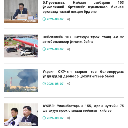
Б.Пүрэвдагва: Найман салбарын 103
үйлчилгээний бүртгэлийг цуцалснаар бизнес
эрхлэхэд таатай нөхцөл бүрдэнэ
2026-08-07
Нийслэлийн 107 шатахуун түгээх станц АИ-92
автобензинээр үйлчилж байна
2026-08-07
Украин ОХУ-ын газрын тос боловсруулах
үйлдвэрүүдэд дроноор цохилт өгсөөр байна
2026-08-07
АҮЭБЯ: Улаанбаатарын 155, орон нутгийн 75
шатахуун түгээх станцад нийлүүлэлт хийлээ
2026-08-07