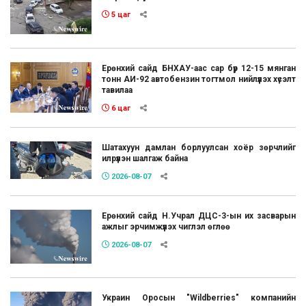
5 цаг
Ерөнхий сайд БНХАУ-аас сар бүр 12-15 мянган
тонн АИ-92 автобензин тогтмол нийлүүлэх хүсэлт
тавилаа
6 цаг
Шатахуун дамлан борлуулсан хоёр зөрчлийг
илрүүлэн шалгаж байна
2026-08-07
Ерөнхий сайд Н.Учрал ДЦС-3-ын их засварын
ажлыг эрчимжүүлэх чиглэл өглөө
2026-08-07
Украин Оросын "Wildberries" компанийн