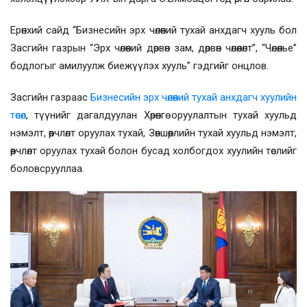
Ерөнхий сайд “Бизнесийн эрх чөлөөний тухай анхдагч хууль бол
Засгийн газрын “Эрх чөлөөний дөрвөн зам, дөрвөн чөлөөлөлт”, “Чөлөөлье”
бодлогыг амилуулж биежүүлэх хууль” гэдгийг онцлов.
Засгийн газраас
Бизнесийн эрх чөлөөний тухай анхдагч хуулийн
төсөл
, түүнийг дагалдуулан Хөрөнгө оруулалтын тухай хуульд
нэмэлт, өөрчлөлт оруулах тухай, Зөвшөөрлийн тухай хуульд нэмэлт,
өөрчлөлт оруулах тухай болон бусад холбогдох хуулийн төслийг
боловсрууллаа.