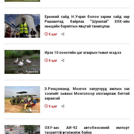
Ерөнхий сайд Н.Учрал болон зарим сайд нар
Рашаантад байрлах “Шунхлай” ХХК-ийн
нөөцийн барилгын явцтай танилцлаа
5 цаг
Ирэх 10 хоногийн цаг агаарын төвөл мэдээ
5 цаг
Э.Рэнцэнханд: Монгол залуучууд ажлын зах
зээлийг зөвхөн Монголоор хязгаарлаж битгий
хараасай
5 цаг
ОХУ-аас АИ-92 автобензиний импорт
тасралтгүй үргэлжилж байна