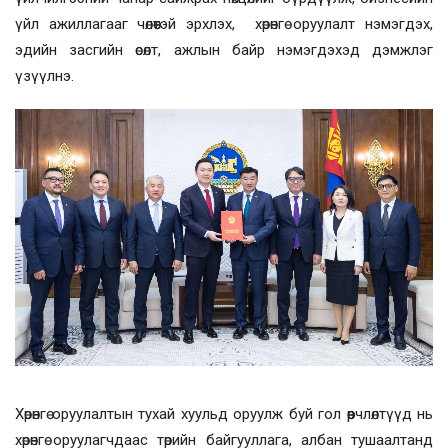
үйл ажиллагааг чөлөөтэй эрхлэх, хөрөнгө оруулалт нэмэгдэх,
эдийн засгийн өсөлт, ажлын байр нэмэгдэхэд дэмжлэг
үзүүлнэ.
Хөрөнгө оруулалтын тухай хуульд оруулж буй гол өөрчлөлтүүд нь
хөрөнгө оруулагчдаас төрийн байгууллага, албан тушаалтанд