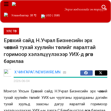
Эерэг мэдээллийг эн тэргүүнд
Улаанбаатар:
31 ℃
USD | 3585
УЛС ТӨР
Ерөнхий сайд Н.Учрал Бизнесийн эрх
чөлөөний тухай хуулийн төслийг яаралтай
горимоор хэлэлцүүлэхээр УИХ-д өргөн
барилаа
Х.ЧИНГАРАГ/NEWSWIRE.MN
2026-06-04
Монгол Улсын Ерөнхий сайд Н.Учрал Бизнесийн эрх чөлөөний
тухай хуулийн төслийг УИХ-ын чуулганы хуралдааны дэгийн
тухай хуульд заасны дагуу яаралтай горимоор
хэлэлцүүлэхээр УИХ-ын дарга С.Бямбацогтод өргөн барилаа.