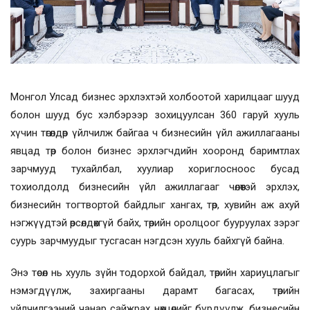
Монгол Улсад бизнес эрхлэхтэй холбоотой харилцааг шууд
болон шууд бус хэлбэрээр зохицуулсан 360 гаруй хууль
хүчин төгөлдөр үйлчилж байгаа ч бизнесийн үйл ажиллагааны
явцад төр болон бизнес эрхлэгчдийн хооронд баримтлах
зарчмууд тухайлбал, хуулиар хориглосноос бусад
тохиолдолд бизнесийн үйл ажиллагааг чөлөөтэй эрхлэх,
бизнесийн тогтвортой байдлыг хангах, төр, хувийн аж ахуй
нэгжүүдтэй өрсөлдөхгүй байх, төрийн оролцоог бууруулах зэрэг
суурь зарчмуудыг тусгасан нэгдсэн хууль байхгүй байна.
Энэ төсөл нь хууль зүйн тодорхой байдал, төрийн хариуцлагыг
нэмэгдүүлж, захиргааны дарамт багасах, төрийн
үйлчилгээний чанар сайжрах нөхцөлийг бүрдүүлж, бизнесийн