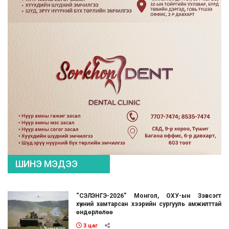
ШИНЭ МЭДЭЭ
“СЭЛЭНГЭ-2026” Монгол, ОХУ-ын Зэвсэгт
хүчний хамтарсан хээрийн сургууль амжилттай
өндөрлөлөө
3 цаг