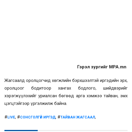
Гэрэл зургийг MPA.mn
Жагсаалд оролцогчид хөгжлийн бэрхшээлтэй иргэдийн эрх,
оролцоог бодитоор хангах бодлого, шийдвэрийг
хэрэгжүүлэхийг уриалсан бөгөөд арга хэмжээ тайван, эмх
цэгцтэйгээр үргэлжилж байна.
#
, #
, #
,
LIVE
СОНСГОЛГҮЙ ИРГЭД
ТАЙВАН ЖАГСААЛ