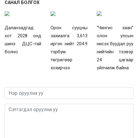
САНАЛ БОЛГОХ
Даланзадгад
Орон сууцны
“Чингис хаан”
хот 2028 онд
захиалга: 3,613
олон улсын
шинэ ДЦС-тай
иргэн нийт 204.9
нисэх буудал руу
болно
тэрбум
нийтийн тээвэр
төгрөгөөр
24 цагаар
хохирчээ
үйлчилж байна