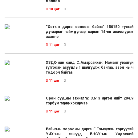
боллоо
10 цаг
“Хотын дарга сонсож байна” 150150 тусгай
дугаарыг наймдугаар сарын 14-нөөс ажиллуулж
эхэлнэ
11 цаг
ХЗДХ-ийн сайд С.Амарсайхан: Намайг увайгүй
гүтгэсэн асуудлыг шалгуулж байгаа, эзэн нь ч
тодорч байгаа
11 цаг
Орон сууцны захиалга: 3,613 иргэн нийт 204.9
тэрбум төгрөгөөр хохирчээ
11 цаг
Байнгын хорооны дарга Г.Тэмүүлэн тэргүүтэй
УИХ-ын гишүүд БНСУ-ын Үндэсний