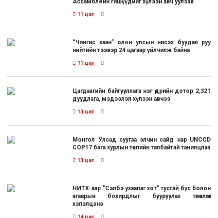
Ассамблейн гишүүдийг хүлээн авч уулзав
11 цаг
“Чингис хаан” олон улсын нисэх буудал руу
нийтийн тээвэр 24 цагаар үйлчилж байна
11 цаг
Цагдаагийн байгууллага нэг өдрийн дотор 2,321
дуудлага, мэдээлэл хүлээн авчээ
13 цаг
Монгол Улсад суугаа элчин сайд нар UNCCD
COP17 бага хурлын төслийн талбайтай танилцлаа
13 цаг
НИТХ-аар "Сэлбэ ухаалаг хот" тусгай бүс болон
агаарын бохирдлыг бууруулах төлөвлөгөөг
хэлэлцэнэ
14 цаг