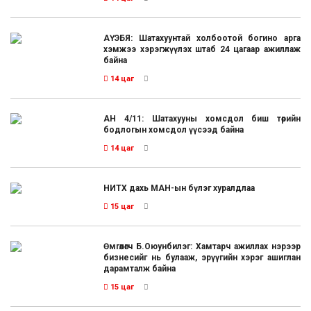
АҮЭБЯ: Шатахуунтай холбоотой богино арга
хэмжээ хэрэгжүүлэх штаб 24 цагаар ажиллаж
байна
14 цаг
АН 4/11: Шатахууны хомсдол биш төрийн
бодлогын хомсдол үүсээд байна
14 цаг
НИТХ дахь МАН-ын бүлэг хуралдлаа
15 цаг
Өмгөөлөгч Б.Оюунбилэг: Хамтарч ажиллах нэрээр
бизнесийг нь булааж, эрүүгийн хэрэг ашиглан
дарамталж байна
15 цаг