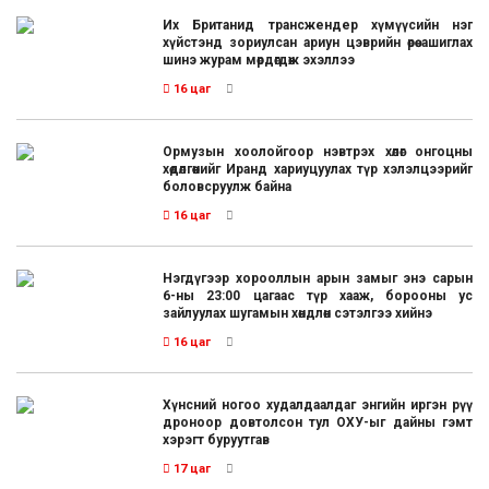
Их Британид трансжендер хүмүүсийн нэг
хүйстэнд зориулсан ариун цэврийн өрөө ашиглах
шинэ журам мөрдөгдөж эхэллээ
16 цаг
Ормузын хоолойгоор нэвтрэх хөлөг онгоцны
хөдөлгөөнийг Иранд хариуцуулах түр хэлэлцээрийг
боловсруулж байна
16 цаг
Нэгдүгээр хорооллын арын замыг энэ сарын
6-ны 23:00 цагаас түр хааж, борооны ус
зайлуулах шугамын хөндлөн сэтэлгээ хийнэ
16 цаг
Хүнсний ногоо худалдаалдаг энгийн иргэн рүү
дроноор довтолсон тул ОХУ-ыг дайны гэмт
хэрэгт буруутгав
17 цаг