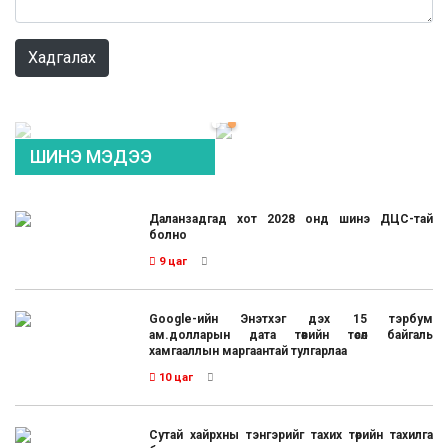
0 / 1000
Хадгалах
ШИНЭ МЭДЭЭ
Даланзадгад хот 2028 онд шинэ ДЦС-тай
болно
9 цаг
Google-ийн Энэтхэг дэх 15 тэрбум
ам.долларын дата төвийн төсөл байгаль
хамгааллын маргаантай тулгарлаа
10 цаг
Сутай хайрхны тэнгэрийг тахих төрийн тахилга