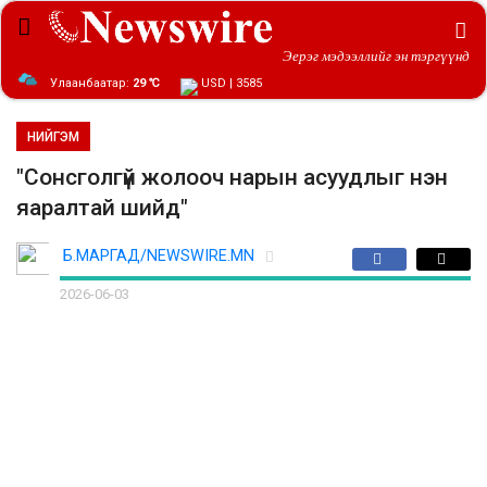
Эерэг мэдээллийг эн тэргүүнд
Улаанбаатар:
29 ℃
USD | 3585
НИЙГЭМ
"Сонсголгүй жолооч нарын асуудлыг нэн
яаралтай шийд"
Б.МАРГАД/NEWSWIRE.MN
2026-06-03