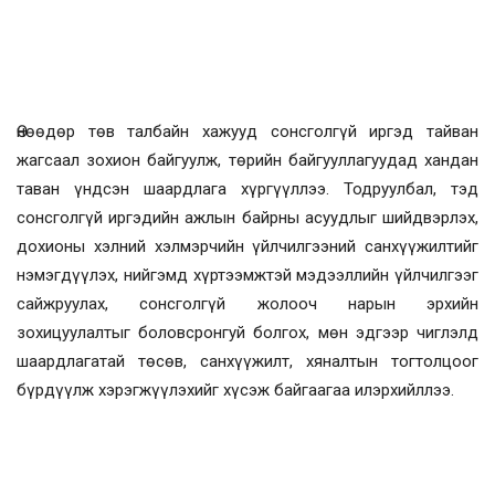
Өнөөдөр төв талбайн хажууд сонсголгүй иргэд тайван
жагсаал зохион байгуулж, төрийн байгууллагуудад хандан
таван үндсэн шаардлага хүргүүллээ. Тодруулбал, тэд
сонсголгүй иргэдийн ажлын байрны асуудлыг шийдвэрлэх,
дохионы хэлний хэлмэрчийн үйлчилгээний санхүүжилтийг
нэмэгдүүлэх, нийгэмд хүртээмжтэй мэдээллийн үйлчилгээг
сайжруулах, сонсголгүй жолооч нарын эрхийн
зохицуулалтыг боловсронгуй болгох, мөн эдгээр чиглэлд
шаардлагатай төсөв, санхүүжилт, хяналтын тогтолцоог
бүрдүүлж хэрэгжүүлэхийг хүсэж байгаагаа илэрхийллээ.