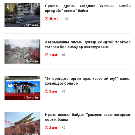
Оросын дроны халдлага Украины энгийн
иргэдийг "онилж" байна
45 мин
Автомашины улсын дугаар сондгой тоогоор
төгссөн бол өнөөдөр шатахуун авна
1 цаг
"Эх орондоо эргэн ирэх хэрэгтэй юу?" панел
хэлэлцүүлэг боллоо
2 цаг
Ираны нөхцөл байдал Трампын засаг захиргааг
сорьж байна
2 цаг