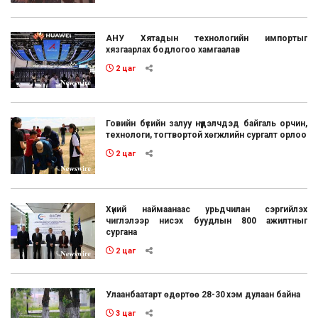
АНУ Хятадын технологийн импортыг
хязгаарлах бодлогоо хамгаалав
2 цаг
Говийн бүсийн залуу нүүдэлчдэд байгаль орчин,
технологи, тогтвортой хөгжлийн сургалт орлоо
2 цаг
Хүний наймаанаас урьдчилан сэргийлэх
чиглэлээр нисэх буудлын 800 ажилтныг
сургана
2 цаг
Улаанбаатарт өдөртөө 28-30 хэм дулаан байна
3 цаг