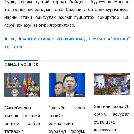
Түлш, эрчим хүчний хараат байдлыг бууруулах Ногоон
тогтоолын хүрээнд мөн таван байршилд батарей хуримтлуур,
нарны станц байгуулах ажлыг гүйцэтгэх сонирхлоо 100
гаруй аж ахуйн нэгж илэрхийлжээ.
#
, #
, #
, #
LIVE
ЗАСГИЙН ГАЗАР
ЕРӨНХИЙ САЙД Н.УЧРАЛ
“НОГООН”
,
ТОГТООЛ
САНАЛ БОЛГОХ
Засгийн газар 20
"Автобензин,
Засгийн газар
орчим асуудал
дизель түлшний
төсвийн
хэлэлцэж,
онцгой албан
хэмнэлтийн
шатахууны
татварыг
хүрээнд форум,