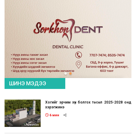
ШИНЭ МЭДЭЭ
Хогийг эрчим хүч болгох төсөл 2025-2028 онд
хэрэгжинэ
6 мин