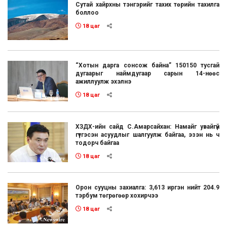
Сутай хайрхны тэнгэрийг тахих төрийн тахилга
боллоо
18 цаг
“Хотын дарга сонсож байна” 150150 тусгай
дугаарыг наймдугаар сарын 14-нөөс
ажиллуулж эхэлнэ
18 цаг
ХЗДХ-ийн сайд С.Амарсайхан: Намайг увайгүй
гүтгэсэн асуудлыг шалгуулж байгаа, эзэн нь ч
тодорч байгаа
18 цаг
Орон сууцны захиалга: 3,613 иргэн нийт 204.9
тэрбум төгрөгөөр хохирчээ
18 цаг