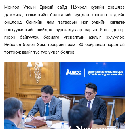
Монгол Улсын Ерөнхий сайд Н.Учрал хувийн хэвшлээ
дэмжинэ, өвөлжилтийн бэлтгэлийг зундаа хангана гэдгийг
онцлоод Сангийн яам татварын нэг хувийн хөнгөлөлтөөр
санхүүжилтийг шийдэх, зургаадугаар сарын 5-ны дотор
гэрээ байгуулж, барилга угсралтын ажлыг эхлүүлэх,
Нийслэл болон Зам, тээврийн яам 80 байршлаа яаралтай
тогтоож өгөхийг тус тус үүрэг болгов.