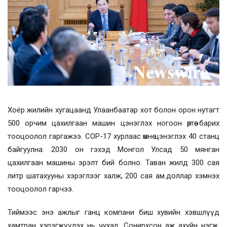
Хоёр жилийн хугацаанд Улаанбаатар хот болон орон нутагт
500 орчим цахилгаан машин цэнэглэх ногоон өртөө барих
тооцоолол гаргажээ. COP-17 хурлаас өмнө цэнэглэх 40 станц
байгуулна. 2030 он гэхэд Монгол Улсад 50 мянган
цахилгаан машины эрэлт бий болно. Таван жилд 300 сая
литр шатахууны хэрэглээг халж, 200 сая ам.доллар хэмнэх
тооцоолол гарчээ.
Тиймээс энэ ажлыг ганц компани биш хувийн хэвшлүүд
хамтран хэрэгжүүлэх нь чухал. Сонирхсон аж ахуйн нэгж,