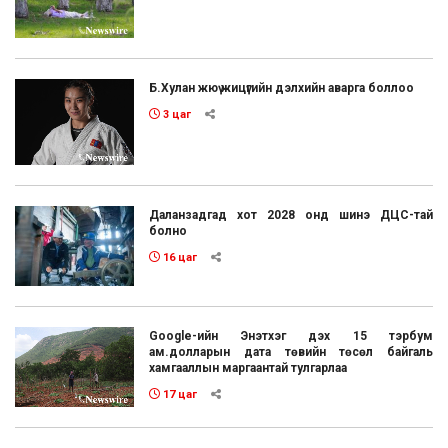
Б.Хулан жюү жицүгийн дэлхийн аварга боллоо
3 цаг
Даланзадгад хот 2028 онд шинэ ДЦС-тай
болно
16 цаг
Google-ийн Энэтхэг дэх 15 тэрбум
ам.долларын дата төвийн төсөл байгаль
хамгааллын маргаантай тулгарлаа
17 цаг