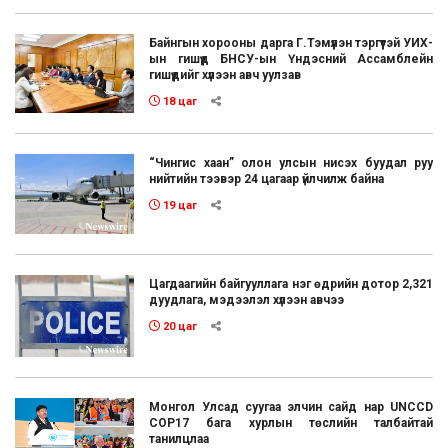
Байнгын хорооны дарга Г.Тэмүүлэн тэргүүтэй УИХ-
ын гишүүд БНСУ-ын Үндэсний Ассамблейн
гишүүдийг хүлээн авч уулзав
18 цаг
“Чингис хаан” олон улсын нисэх буудал руу
нийтийн тээвэр 24 цагаар үйлчилж байна
19 цаг
Цагдаагийн байгууллага нэг өдрийн дотор 2,321
дуудлага, мэдээлэл хүлээн авчээ
20 цаг
Монгол Улсад суугаа элчин сайд нар UNCCD
COP17 бага хурлын төслийн талбайтай
танилцлаа