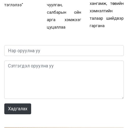
хангамж, төсвийн
тэглэлээ"
чуулган,
хэмнэлтийн
салбарын ойн
талаар шийдвэр
арга хэмжээг
гаргана
цуцаллаа
0 / 1000
Хадгалах