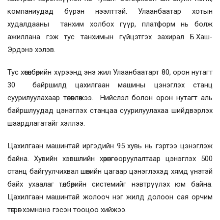
компаниудад бүрэн нээлттэй. Улаанбаатар хотын
худалдааны танхим холбох гүүр, платформ нь болж
ажиллана гэж тус танхимын гүйцэтгэх захирал Б.Хаш-
Эрдэнэ хэлэв.
Тус хөтөлбөрийн хүрээнд энэ жил Улаанбаатарт 80, орон нутагт
30 байршилд цахилгаан машины цэнэглэх станц
суурилуулахаар төлөвлөжээ. Нийслэл болон орон нутагт аль
байршлуудад цэнэглэх станцаа суурилуулахаа шийдвэрлэх
шаардлагатайг хэллээ.
Цахилгаан машинтай иргэдийн 95 хувь нь гэртээ цэнэглэж
байна. Хувийн хэвшлийн хөрөнгө оруулалтаар цэнэглэх 500
станц байгуулчихвал шөнийн цагаар цэнэглэхэд хямд үнэтэй
байх ухаалаг төлбөрийн системийг нэвтрүүлэх юм байна.
Цахилгаан машинтай жолооч нэг жилд долоон сая орчим
төгрөг хэмнэнэ гэсэн тооцоо хийжээ.