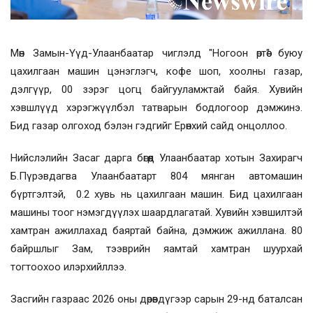
Мөн Замын-Үүд-Улаанбаатар чиглэлд "Ногоон өртөө" буюу
цахилгаан машин цэнэглэгч, кофе шоп, хоолны газар,
дэлгүүр, 00 зэрэг цогц байгууламжтай байя. Хувийн
хэвшлүүд хэрэгжүүлбэл татварын бодлогоор дэмжинэ.
Бид газар олгоход бэлэн гэдгийг Ерөнхий сайд онцоллоо.
Нийслэлийн Засаг дарга бөгөөд Улаанбаатар хотын Захирагч
Б.Пүрэвдагва Улаанбаатарт 804 мянган автомашин
бүртгэлтэй, 0.2 хувь нь цахилгаан машин. Бид цахилгаан
машины тоог нэмэгдүүлэх шаардлагатай. Хувийн хэвшилтэй
хамтран ажиллахад баяртай байна, дэмжиж ажиллана. 80
байршлыг Зам, тээврийн яамтай хамтран шуурхай
тогтоохоо илэрхийллээ.
Засгийн газраас 2026 оны дөрөвдүгээр сарын 29-нд баталсан