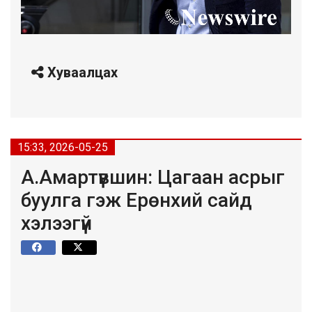
Хуваалцах
15:33, 2026-05-25
А.Амартүвшин: Цагаан асрыг
буулга гэж Ерөнхий сайд
хэлээгүй