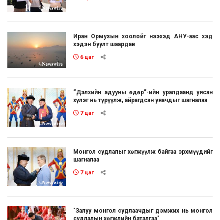
Иран Ормузын хоолойг нээхэд АНУ-аас хэд
хэдэн буулт шаардав
6 цаг
“Дэлхийн адууны өдөр”-ийн уралдаанд уясан
хүлэг нь түрүүлж, айрагдсан уяачдыг шагналаа
7 цаг
Монгол судлалыг хөгжүүлж байгаа эрхмүүдийг
шагналаа
7 цаг
"Залуу монгол судлаачдыг дэмжих нь монгол
судлалын хөгжлийн баталгаа"