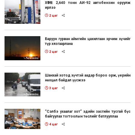
ХӨТӨЧ: 2,640 тонн АИ-92 автобензин оруулж
ирлээ
2 цаг
Баруун гурван аймгийн цахилгаан эрчим хүчийг
түр хязгаарлана
2 цаг
Шанхай хотод хүчтэй аадар бороо орж, үерийн
нөхцөл байдал үүсжээ
3 цаг
“Сэлбэ ухаалаг хот” эдийн засгийн тусгай бүс
байгуулах тогтоолын төслийг батлууллаа
4 цаг