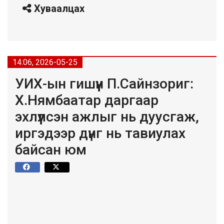
Хуваалцах
14:06, 2026-05-25
УИХ-ын гишүүн П.Сайнзориг:
Х.Нямбаатар даргаар
эхлүүлсэн ажлыг нь дуусгаж,
иргэдээр дүнг нь тавиулах
байсан юм