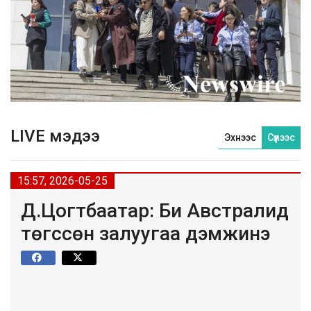
LIVE мэдээ
Эхнээс
Сүүлээс
15:57, 2026-05-25
Д.Цогтбаатар: Би Австралид
төгссөн залуугаа дэмжинэ