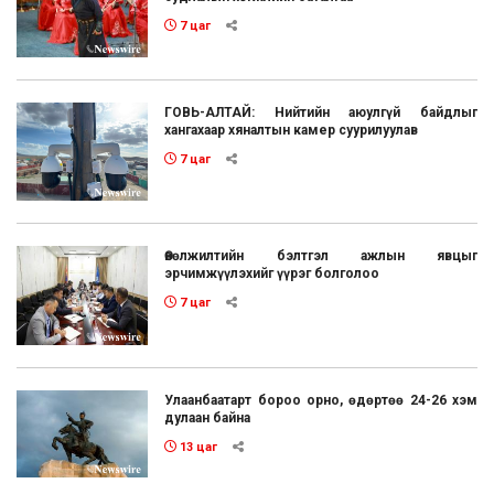
7 цаг
ГОВЬ-АЛТАЙ: Нийтийн аюулгүй байдлыг
хангахаар хяналтын камер суурилуулав
7 цаг
Өвөлжилтийн бэлтгэл ажлын явцыг
эрчимжүүлэхийг үүрэг болголоо
7 цаг
Улаанбаатарт бороо орно, өдөртөө 24-26 хэм
дулаан байна
13 цаг