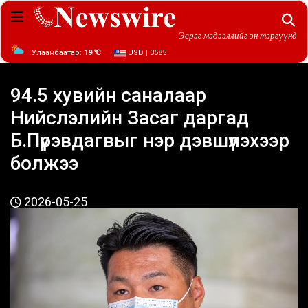
Эерэг мэдээллийг эн тэргүүнд
Улаанбаатар:
19 ℃
USD | 3585
94.5 хувийн саналаар
Нийслэлийн Засаг даргад
Б.Пүрэвдагвыг нэр дэвшүүлэхээр
болжээ
2026-05-25