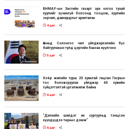
БНМАУ-ын Засгийн газарт эрх олгох тухай
хуулийг хүчингүй болсонд тооцож, хуулийн
зөрчил, давхардлыг арилгалаа
4 цаг
Өмнөд Солонгос чип үйлдвэрлэлийн бүс
байгуулахын тулд цэргийн баазаа нүүлгэнэ
5 цаг
Хоёр жилийн турш 20 хувьтай гацсан Газрын
тос боловсруулах үйлдвэр 60 хувийн
гүйцэтгэлтэй үргэлжилж байна
6 цаг
"Дэлхийн шилдэг их сургуульд тэнцсэн
хүүхдүүдээ төрөөс дэмж"
6 цаг