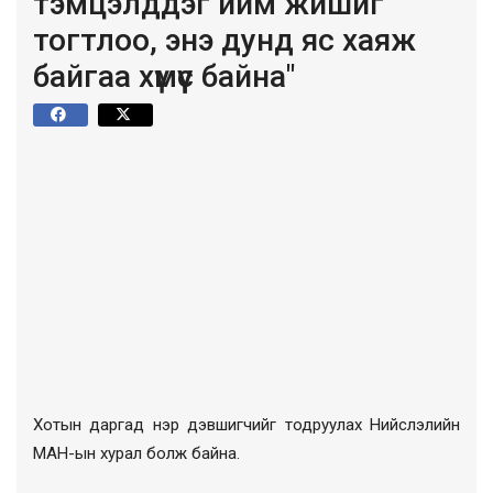
тэмцэлддэг ийм жишиг
тогтлоо, энэ дунд яс хаяж
байгаа хүмүүс байна"
Хотын даргад нэр дэвшигчийг тодруулах Нийслэлийн
МАН-ын хурал болж байна.