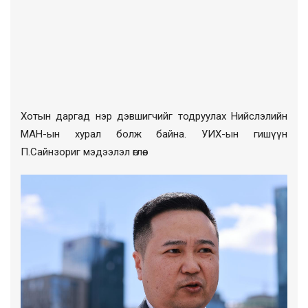
Хотын даргад нэр дэвшигчийг тодруулах Нийслэлийн
МАН-ын хурал болж байна. УИХ-ын гишүүн
П.Сайнзориг мэдээлэл өглөө.