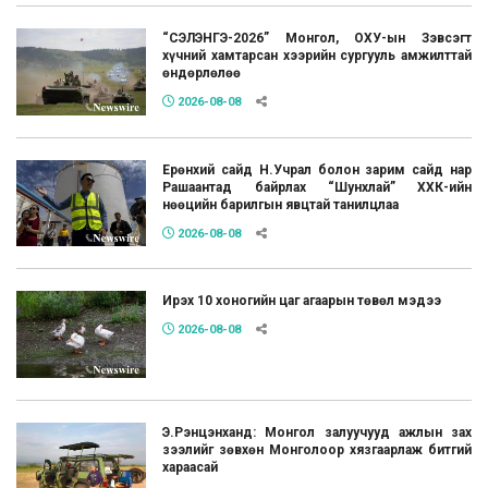
“СЭЛЭНГЭ-2026” Монгол, ОХУ-ын Зэвсэгт
хүчний хамтарсан хээрийн сургууль амжилттай
өндөрлөлөө
2026-08-08
Ерөнхий сайд Н.Учрал болон зарим сайд нар
Рашаантад байрлах “Шунхлай” ХХК-ийн
нөөцийн барилгын явцтай танилцлаа
2026-08-08
Ирэх 10 хоногийн цаг агаарын төвөл мэдээ
2026-08-08
Э.Рэнцэнханд: Монгол залуучууд ажлын зах
зээлийг зөвхөн Монголоор хязгаарлаж битгий
хараасай