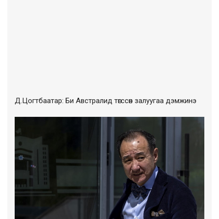
Д.Цогтбаатар: Би Австралид төгссөн залуугаа дэмжинэ