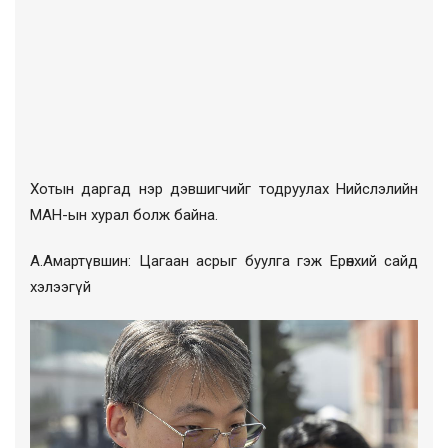
Хотын даргад нэр дэвшигчийг тодруулах Нийслэлийн
МАН-ын хурал болж байна.
А.Амартүвшин: Цагаан асрыг буулга гэж Ерөнхий сайд
хэлээгүй