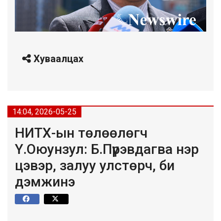
Хуваалцах
14:04, 2026-05-25
НИТХ-ын төлөөлөгч
Ү.Оюунзул: Б.Пүрэвдагва нэр
цэвэр, залуу улстөрч, би
дэмжинэ