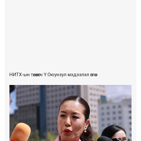
НИТХ-ын төлөөлөгч Ү.Оюунзул мэдээлэл өглөө.