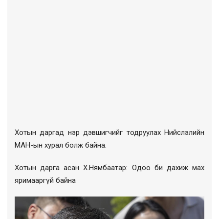
Хотын даргад нэр дэвшигчийг тодруулах Нийслэлийн
МАН-ын хурал болж байна.
Хотын дарга асан Х.Нямбаатар: Одоо би дахиж мах
яримааргүй байна