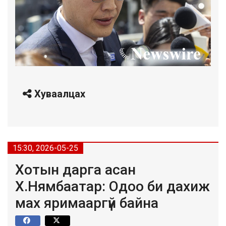
Хуваалцах
15:30, 2026-05-25
Хотын дарга асан
Х.Нямбаатар: Одоо би дахиж
мах яримааргүй байна