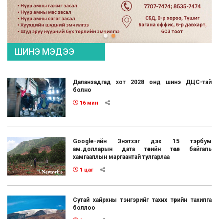
ШИНЭ МЭДЭЭ
Даланзадгад хот 2028 онд шинэ ДЦС-тай
болно
16 мин
Google-ийн Энэтхэг дэх 15 тэрбум
ам.долларын дата төвийн төсөл байгаль
хамгааллын маргаантай тулгарлаа
1 цаг
Сутай хайрхны тэнгэрийг тахих төрийн тахилга
боллоо