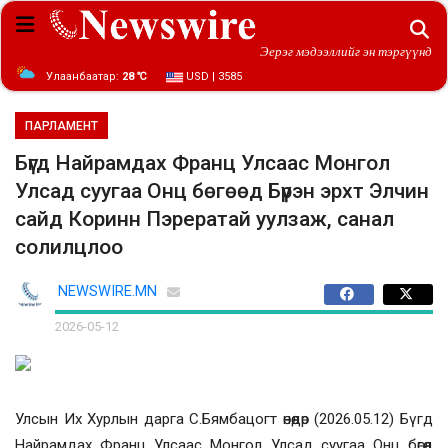
Эерэг мэдээллийг эн тэргүүнд
Улаанбаатар:
28 ℃
USD | 3585
ПАРЛАМЕНТ
Бүгд Найрамдах Франц Улсаас Монгол
Улсад суугаа Онц бөгөөд Бүрэн эрхт Элчин
сайд Коринн Пэрератай уулзаж, санал
солилцлоо
NEWSWIRE.MN
2026-05-12
Улсын Их Хурлын дарга С.Бямбацогт өнөөдөр (2026.05.12) Бүгд
Найрамдах Франц Улсаас Монгол Улсад суугаа Онц бөгөөд