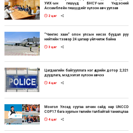
УИХ-ын гишүүд БНСУ-ын Үндэсний
Ассамблейн гишүүдийг хүлээн авч уулзав
2 цаг
“Чингис хаан” олон улсын нисэх буудал руу
нийтийн тээвэр 24 цагаар үйлчилж байна
3 цаг
Цагдаагийн байгууллага нэг өдрийн дотор 2,321
дуудлага, мэдээлэл хүлээн авчээ
4 цаг
Монгол Улсад суугаа элчин сайд нар UNCCD
COP17 бага хурлын төслийн талбайтай танилцлаа
4 цаг