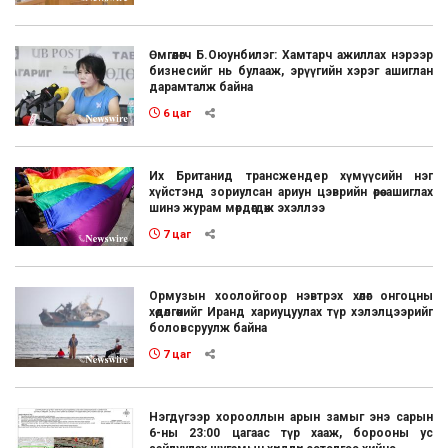
Өмгөөлөгч Б.Оюунбилэг: Хамтарч ажиллах нэрээр
бизнесийг нь булааж, эрүүгийн хэрэг ашиглан
дарамталж байна
6 цаг
Их Британид трансжендер хүмүүсийн нэг
хүйстэнд зориулсан ариун цэврийн өрөө ашиглах
шинэ журам мөрдөгдөж эхэллээ
7 цаг
Ормузын хоолойгоор нэвтрэх хөлөг онгоцны
хөдөлгөөнийг Иранд хариуцуулах түр хэлэлцээрийг
боловсруулж байна
7 цаг
Нэгдүгээр хорооллын арын замыг энэ сарын
6-ны 23:00 цагаас түр хааж, борооны ус