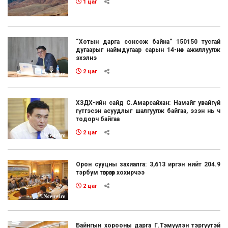
1 цаг
“Хотын дарга сонсож байна” 150150 тусгай
дугаарыг наймдугаар сарын 14-нөөс ажиллуулж
эхэлнэ
2 цаг
ХЗДХ-ийн сайд С.Амарсайхан: Намайг увайгүй
гүтгэсэн асуудлыг шалгуулж байгаа, эзэн нь ч
тодорч байгаа
2 цаг
Орон сууцны захиалга: 3,613 иргэн нийт 204.9
тэрбум төгрөгөөр хохирчээ
2 цаг
Байнгын хорооны дарга Г.Тэмүүлэн тэргүүтэй