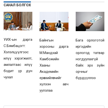
САНАЛ БОЛГОХ
УИХ-ын дарга
Байнгын
Бага орлоготой
С.Бямбацогт:
хорооны дарга
иргэдийн
Хэлэлцүүлгээс
М.Мандхай
орлогод татвар
илүү хэрэгжилт,
Камбожийн
ногдуулахгүй
амлалтаас илүү
Хааны
байх эрх зүйн
бодит үр дүн
Академийн
орчныг
чухал
ерөнхийлөгчийг
бүрдүүллээ
хүлээн авч
уулзлаа