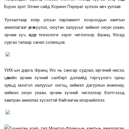
Бүрэн эрхт Элчин сайд Коринн Пэрераг хүлээн авч уулзав.
Уулзалтаар хоёр улсын парламент хоорондын хамтын
ажиллагааг өргөжүүлэх, оюутан залуусыг хиймэл оюун ухаан,
эрчим хүч, өндөр технологи зэрэг чиглэлээр Франц Улсад
сургах талаар санал солилцов.
УИХ-ын дарга Франц Улс нь сансар судлал, иргэний нисэх,
цөмийн эрчим хүчний салбарт дэлхийд тэргүүлэгч орны
хувьд монгол залуусыг онгоц, хиймэл дагуулын инженер,
хиймэл оюун ухаан, эрчим хүчний чиглэлээр бэлтгэхэд
хамтран ажиллах хүсэлтэй байгаагаа илэрхийллээ.
Түүнчлэн хоёр тал Монгол-Францын хамтын ажиллагаа,