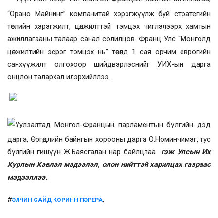
“Орано Майнинг” компанитай хэрэгжүүлж буй стратегийн
төслийн хэрэгжилт, цөлжилттэй тэмцэх чиглэлээрх хамтын
ажиллагааны талаар санал солилцов. Франц Улс “Монголд
цөлжилтийн эсрэг тэмцэх нь” төсөлд 1 сая орчим еврогийн
санхүүжилт олгохоор шийдвэрлэснийг УИХ-ын дарга
онцлон талархал илэрхийллээ.
Уулзалтад Монгол-Францын парламентын бүлгийн дэд
дарга, Өргөдлийн байнгын хорооны дарга О.Номинчимэг, тус
бүлгийн гишүүн Ж.Баясгалан нар байлцлаа
гэж Улсын Их
Хурлын Хэвлэл мэдээлэл, олон нийттэй харилцах газраас
мэдээллээ.
#
,
ЭЛЧИН САЙД КОРИНН ПЭРЕРА