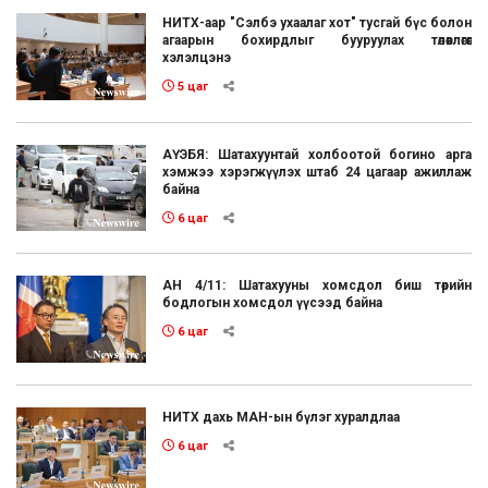
НИТХ-аар "Сэлбэ ухаалаг хот" тусгай бүс болон
агаарын бохирдлыг бууруулах төлөвлөгөөг
хэлэлцэнэ
5 цаг
АҮЭБЯ: Шатахуунтай холбоотой богино арга
хэмжээ хэрэгжүүлэх штаб 24 цагаар ажиллаж
байна
6 цаг
АН 4/11: Шатахууны хомсдол биш төрийн
бодлогын хомсдол үүсээд байна
6 цаг
НИТХ дахь МАН-ын бүлэг хуралдлаа
6 цаг