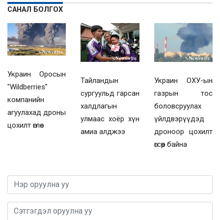
САНАЛ БОЛГОХ
Украин Оросын
Украин ОХУ-ын
Тайландын
"Wildberries"
газрын тос
сургуульд гарсан
компанийн
боловсруулах
халдлагын
агуулахад дроны
үйлдвэрүүдэд
улмаас хоёр хүн
цохилт өглөө
дроноор цохилт
амиа алджээ
өгсөөр байна