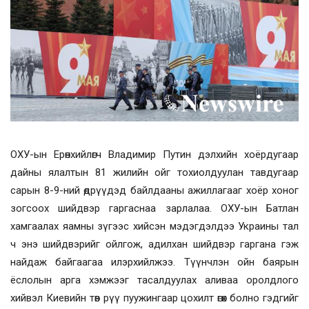
ОХУ-ын Ерөнхийлөгч Владимир Путин дэлхийн хоёрдугаар
дайны ялалтын 81 жилийн ойг тохиолдуулан тавдугаар
сарын 8-9-ний өдрүүдэд байлдааны ажиллагааг хоёр хоног
зогсоох шийдвэр гаргаснаа зарлалаа. ОХУ-ын Батлан
хамгаалах яамны зүгээс хийсэн мэдэгдэлдээ Украины тал
ч энэ шийдвэрийг ойлгож, адилхан шийдвэр гаргана гэж
найдаж байгаагаа илэрхийлжээ. Түүнчлэн ойн баярын
ёслолын арга хэмжээг тасалдуулах аливаа оролдлого
хийвэл Киевийн төв рүү пуужингаар цохилт өгөх болно гэдгийг