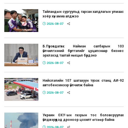
Тайландын сургуульд гарсан халдлагын улмаас
хоёр хүн амиа алджээ
2026-08-07
Б.Пүрэвдагва: Найман салбарын 103
үйлчилгээний бүртгэлийг цуцалснаар бизнес
эрхлэхэд таатай нөхцөл бүрдэнэ
2026-08-07
Нийслэлийн 107 шатахуун түгээх станц АИ-92
автобензинээр үйлчилж байна
2026-08-07
Украин ОХУ-ын газрын тос боловсруулах
үйлдвэрүүдэд дроноор цохилт өгсөөр байна
2026-08-07