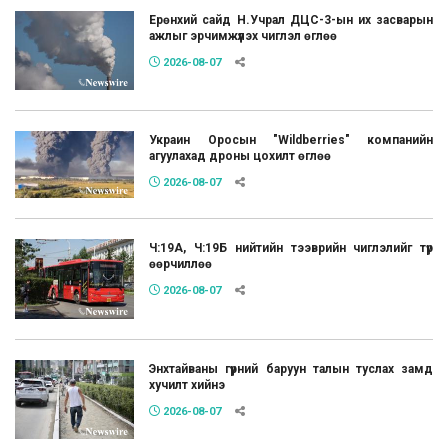
Ерөнхий сайд Н.Учрал ДЦС-3-ын их засварын
ажлыг эрчимжүүлэх чиглэл өглөө
2026-08-07
Украин Оросын "Wildberries" компанийн
агуулахад дроны цохилт өглөө
2026-08-07
Ч:19А, Ч:19Б нийтийн тээврийн чиглэлийг түр
өөрчиллөө
2026-08-07
Энхтайваны гүүрний баруун талын туслах замд
хучилт хийнэ
2026-08-07