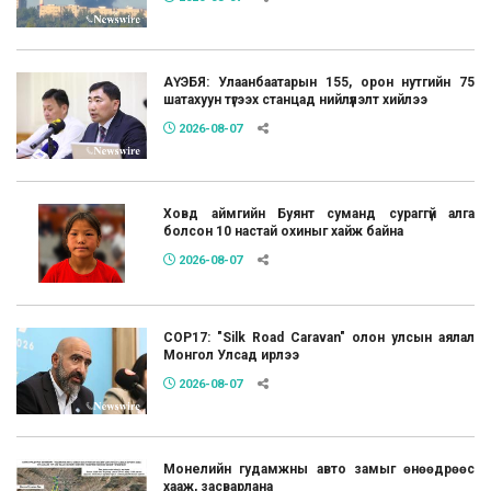
АҮЭБЯ: Улаанбаатарын 155, орон нутгийн 75
шатахуун түгээх станцад нийлүүлэлт хийлээ
2026-08-07
Ховд аймгийн Буянт суманд сураггүй алга
болсон 10 настай охиныг хайж байна
2026-08-07
COP17: "Silk Road Caravan" олон улсын аялал
Монгол Улсад ирлээ
2026-08-07
Монелийн гудамжны авто замыг өнөөдрөөс
хааж, засварлана