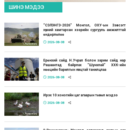
ШИНЭ МЭДЭЭ
“СЭЛЭНГЭ-2026” Монгол, ОХУ-ын Зэвсэгт
хүчний хамтарсан хээрийн сургууль амжилттай
өндөрлөлөө
2026-08-08
Ерөнхий сайд Н.Учрал болон зарим сайд нар
Рашаантад байрлах “Шунхлай” ХХК-ийн
нөөцийн барилгын явцтай танилцлаа
2026-08-08
Ирэх 10 хоногийн цаг агаарын төвөл мэдээ
2026-08-08