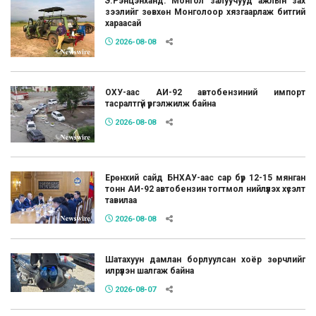
Э.Рэнцэнханд: Монгол залуучууд ажлын зах
зээлийг зөвхөн Монголоор хязгаарлаж битгий
хараасай
2026-08-08
ОХУ-аас АИ-92 автобензиний импорт
тасралтгүй үргэлжилж байна
2026-08-08
Ерөнхий сайд БНХАУ-аас сар бүр 12-15 мянган
тонн АИ-92 автобензин тогтмол нийлүүлэх хүсэлт
тавилаа
2026-08-08
Шатахуун дамлан борлуулсан хоёр зөрчлийг
илрүүлэн шалгаж байна
2026-08-07