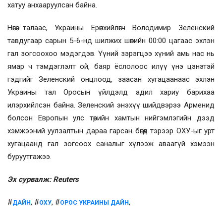
хатуу анхааруулсан байна.
Нөгөө талаас, Украины Ерөнхийлөгч Володимир Зеленский
тавдугаар сарын 5-6-нд шилжих шөнийн 00:00 цагаас эхлэн
гал зогсоохоо мэдэгдэв. Үүний зэрэгцээ хүний амь нас нь
ямар ч тэмдэглэлт ой, баяр ёслолоос илүү үнэ цэнэтэй
гэдгийг Зеленский онцлоод, заасан хугацаанаас эхлэн
Украины тал Оросын үйлдэлд адил хариу барихаа
илэрхийлсэн байна. Зеленский энэхүү шийдвэрээ Арменид
болсон Европын улс төрийн хамтын нийгэмлэгийн дээд
хэмжээний уулзалтын дараа гарсан бөгөөд тэрээр ОХУ-ыг урт
хугацаанд гал зогсоох саналыг хүлээж аваагүй хэмээн
буруутгажээ.
Эх сурвалж: Reuters
#
, #
, #
,
ДАЙН
ОХУ
ОРОС УКРАИНЫ ДАЙН