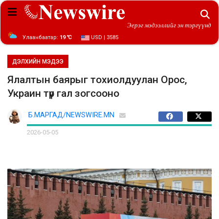
Эерэг мэдээллийг эн тэргүүнд
Улаанбаатар:
19 ℃
USD | 3585
ДЭЛХИЙН МЭДЭЭ
Ялалтын баярыг тохиолдуулан Орос,
Украин түр гал зогсооно
Б.МАРГАД/NEWSWIRE.MN
2026-05-05