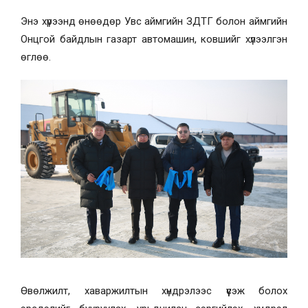
Энэ хүрээнд өнөөдөр Увс аймгийн ЗДТГ болон аймгийн
Онцгой байдлын газарт автомашин, ковшийг хүлээлгэн
өглөө.
Өвөлжилт, хаваржилтын хүндрэлээс үүсэж болох