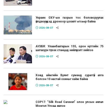
Украин ОХУ-ын газрын тос боловсруулах
үйлдвэрүүдэд дроноор цохилт өгсөөр байна
2026-08-07
АҮЭБЯ: Улаанбаатарын 155, орон нутгийн 75
шатахуун түгээх станцад нийлүүлэлт хийлээ
2026-08-07
Ховд аймгийн Буянт суманд сураггүй алга
болсон 10 настай охиныг хайж байна
2026-08-07
COP17: "Silk Road Caravan" олон улсын аялал
Монгол Улсад ирлээ