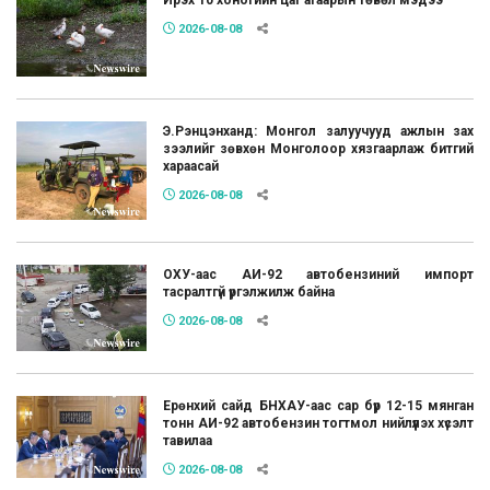
2026-08-08
Э.Рэнцэнханд: Монгол залуучууд ажлын зах
зээлийг зөвхөн Монголоор хязгаарлаж битгий
хараасай
2026-08-08
ОХУ-аас АИ-92 автобензиний импорт
тасралтгүй үргэлжилж байна
2026-08-08
Ерөнхий сайд БНХАУ-аас сар бүр 12-15 мянган
тонн АИ-92 автобензин тогтмол нийлүүлэх хүсэлт
тавилаа
2026-08-08