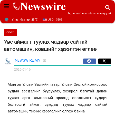
Эерэг мэдээллийг эн тэргүүнд
Улаанбаатар:
25 ℃
USD | 3585
ОБЕГ
Увс аймагт туулах чадвар сайтай
автомашин, ковшийг хүлээлгэн өглөө
NEWSWIRE.MN
2026-01-16
Монгол Улсын Засгийн газар, Улсын Онцгой комиссоос
зудын эрсдэлийг бууруулах, хохирол багатай даван
туулах арга хэмжээний хүрээнд өвөлжилтт хүндэрч
болзошгүй аймаг, сумдад туулах чадвар сайтай
автомашин, техник хэрэгслийг олгож байна.