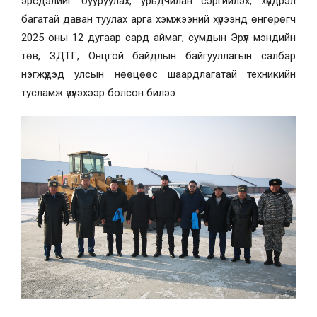
эрсдэлийг бууруулах, урьдчилан сэргийлэх, хүндрэл
багатай даван туулах арга хэмжээний хүрээнд өнгөрөгч
2025 оны 12 дугаар сард аймаг, сумдын Эрүүл мэндийн
төв, ЗДТГ, Онцгой байдлын байгууллагын салбар
нэгжүүдэд улсын нөөцөөс шаардлагатай техникийн
тусламж үзүүлэхээр болсон билээ.