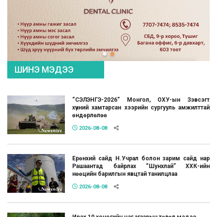
ШИНЭ МЭДЭЭ
“СЭЛЭНГЭ-2026” Монгол, ОХУ-ын Зэвсэгт
хүчний хамтарсан хээрийн сургууль амжилттай
өндөрлөлөө
2026-08-08
Ерөнхий сайд Н.Учрал болон зарим сайд нар
Рашаантад байрлах “Шунхлай” ХХК-ийн
нөөцийн барилгын явцтай танилцлаа
2026-08-08
Ирэх 10 хоногийн цаг агаарын төвөл мэдээ