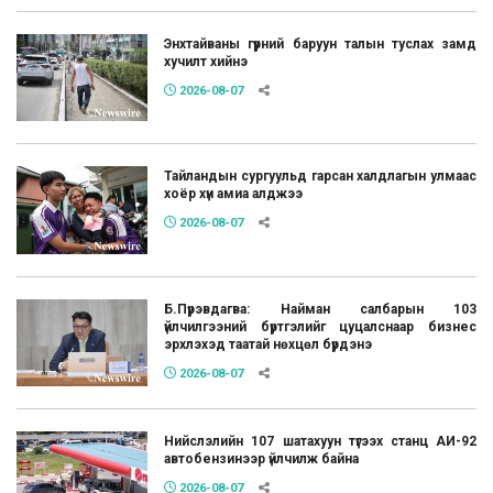
Энхтайваны гүүрний баруун талын туслах замд
хучилт хийнэ
2026-08-07
Тайландын сургуульд гарсан халдлагын улмаас
хоёр хүн амиа алджээ
2026-08-07
Б.Пүрэвдагва: Найман салбарын 103
үйлчилгээний бүртгэлийг цуцалснаар бизнес
эрхлэхэд таатай нөхцөл бүрдэнэ
2026-08-07
Нийслэлийн 107 шатахуун түгээх станц АИ-92
автобензинээр үйлчилж байна
2026-08-07