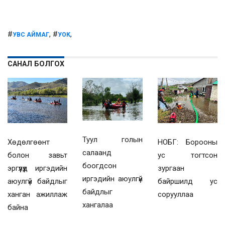
#
, #
,
УВС АЙМАГ
УОК
САНАЛ БОЛГОХ
Туул голын
Хөдөлгөөнт
НОБГ: Борооны
салаанд
болон завьт
ус тогтсон
боогдсон
эргүүлүүд иргэдийн
зургаан
иргэдийн аюулгүй
аюулгүй байдлыг
байршилд ус
байдлыг
ханган ажиллаж
сорууллаа
хангалаа
байна