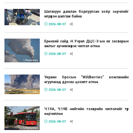
Шатахуун дамлан борлуулсан хоёр зөрчлийг
илрүүлэн шалгаж байна
2026-08-07
Ерөнхий сайд Н.Учрал ДЦС-3-ын их засварын
ажлыг эрчимжүүлэх чиглэл өглөө
2026-08-07
Украин Оросын "Wildberries" компанийн
агуулахад дроны цохилт өглөө
2026-08-07
Ч:19А, Ч:19Б нийтийн тээврийн чиглэлийг түр
өөрчиллөө
2026-08-07