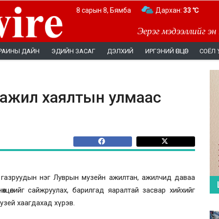
8 сарын 8, Бямба
Дархан:
33 ℃
Эерэг мэдээллийг эн
РАИНЫ ДАЙН
ЭДИЙН ЗАСАГ
ДЭЛХИЙ
ИРГЭНИЙ ӨНЦӨГ
СОЁЛ 
ажил хаялтын улмаас
газруудын нэг Луврын музейн ажилтан, ажилчид даваа
нөхцөлийг сайжруулах, барилгад яаралтай засвар хийхийг
узей хаагдахад хүрэв.