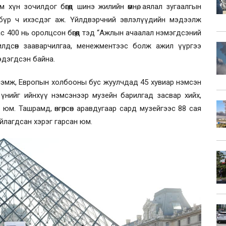
 хүн зочилдог бөгөөд шинэ жилийн өмнө, аялал зугаалгын
 бүр ч ихэсдэг аж. Үйлдвэрчний эвлэлүүдийн мэдээлж
с 400 нь оролцсон бөгөөд тэд “Ажлын ачаалал нэмэгдсэний
илдсөн зааварчилгаа, менежментээс болж ажил үүргээ
эдэгдсэн байна.
нэмж, Европын холбооны бус жуулчдад 45 хувиар нэмсэн
н үнийг ийнхүү нэмсэнээр музейн барилгад засвар хийх,
 юм. Ташрамд, өнгөрсөн аравдугаар сард музейгээс 88 сая
айлагдсан хэрэг гарсан юм.