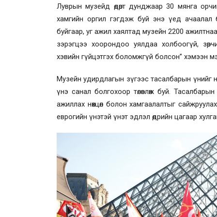
Луврын музейд өдөрт дунджаар 30 мянга орчим
хамгийн оргил гэгдэж буй энэ үед ачаалал
буйгаар, уг ажил хаялтад музейн 2200 ажилтнаа
зэрэгцээ хоорондоо уялдаа холбоогүй, зөрч
хэвийн гүйцэтгэх боломжгүй болсон” хэмээн м
Музейн удирдлагын зүгээс тасалбарын үнийг 
үнэ санал болгохоор төлөвлөж буй. Тасалбары
ажиллах нөхцөл болон хамгаалалтыг сайжруулах
еврогийн үнэтэй үнэт эдлэл өдрийн цагаар хулг