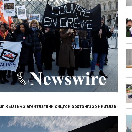
йг REUTERS агентлагийн онцгой эрхтэйгээр нийтлэв.