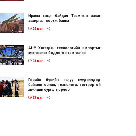
Ираны нөхцөл байдал Трампын засаг
захиргааг сорьж байна
22 цаг
АНУ Хятадын технологийн импортыг
хязгаарлах бодлогоо хамгаалав
23 цаг
Говийн бүсийн залуу нүүдэлчдэд
байгаль орчин, технологи, тогтвортой
хөгжлийн сургалт орлоо
23 цаг