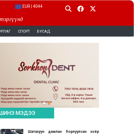
EUR | 4044
 тэргүүнд
УРЛАГ
СПОРТ
БУСАД
ШИНЭ МЭДЭЭ
Шатахуун дамлан борлуулсан хоёр