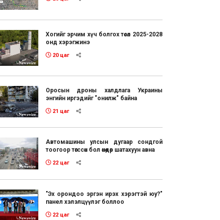
Хогийг эрчим хүч болгох төсөл 2025-2028
онд хэрэгжинэ
20 цаг
Оросын дроны халдлага Украины
энгийн иргэдийг "онилж" байна
21 цаг
Автомашины улсын дугаар сондгой
тоогоор төгссөн бол өнөөдөр шатахуун авна
22 цаг
"Эх орондоо эргэн ирэх хэрэгтэй юу?"
панел хэлэлцүүлэг боллоо
22 цаг