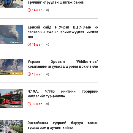
зөрчлийг илрүүлэн шалгаж байна
14 цаг
Ерөнхий сайд Н.Учрал ДЦС-3-ын их
засварын ажлыг эрчимжүүлэх чиглэл
өглөө
15 цаг
Украин Оросын "Wildberries"
компанийн агуулахад дроны цохилт өглөө
15 цаг
Ч:19А, Ч:19Б нийтийн тээврийн
чиглэлийг түр өөрчиллөө
15 цаг
Энхтайваны гүүрний баруун талын
туслах замд хучилт хийнэ