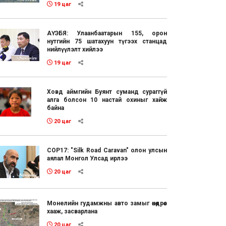
19 цаг
АҮЭБЯ: Улаанбаатарын 155, орон
нутгийн 75 шатахуун түгээх станцад
нийлүүлэлт хийлээ
19 цаг
Ховд аймгийн Буянт суманд сураггүй
алга болсон 10 настай охиныг хайж
байна
20 цаг
COP17: "Silk Road Caravan" олон улсын
аялал Монгол Улсад ирлээ
20 цаг
Монелийн гудамжны авто замыг өнөөдрөөс
хааж, засварлана
20 цаг