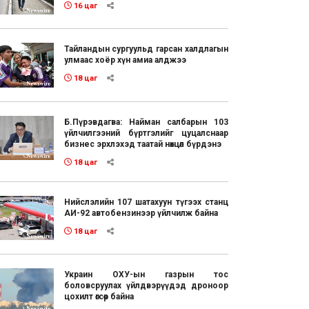
16 цаг
Тайландын сургуульд гарсан халдлагын
улмаас хоёр хүн амиа алджээ
18 цаг
Б.Пүрэвдагва: Найман салбарын 103
үйлчилгээний бүртгэлийг цуцалснаар
бизнес эрхлэхэд таатай нөхцөл бүрдэнэ
18 цаг
Нийслэлийн 107 шатахуун түгээх станц
АИ-92 автобензинээр үйлчилж байна
18 цаг
Украин ОХУ-ын газрын тос
боловсруулах үйлдвэрүүдэд дроноор
цохилт өгсөөр байна