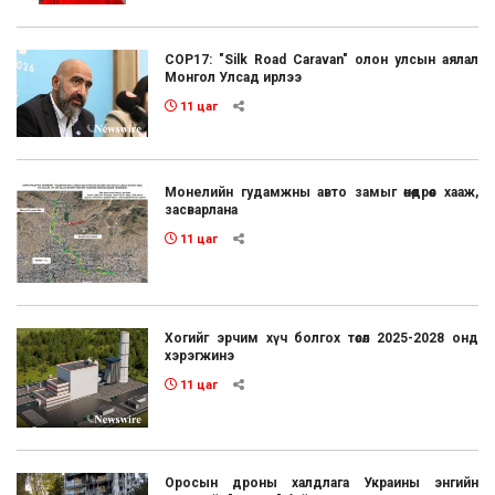
COP17: "Silk Road Caravan" олон улсын аялал
Монгол Улсад ирлээ
11 цаг
Монелийн гудамжны авто замыг өнөөдрөөс хааж,
засварлана
11 цаг
Хогийг эрчим хүч болгох төсөл 2025-2028 онд
хэрэгжинэ
11 цаг
Оросын дроны халдлага Украины энгийн