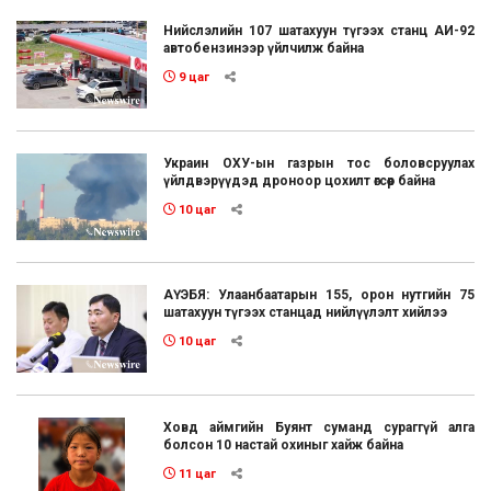
Нийслэлийн 107 шатахуун түгээх станц АИ-92
автобензинээр үйлчилж байна
9 цаг
Украин ОХУ-ын газрын тос боловсруулах
үйлдвэрүүдэд дроноор цохилт өгсөөр байна
10 цаг
АҮЭБЯ: Улаанбаатарын 155, орон нутгийн 75
шатахуун түгээх станцад нийлүүлэлт хийлээ
10 цаг
Ховд аймгийн Буянт суманд сураггүй алга
болсон 10 настай охиныг хайж байна
11 цаг