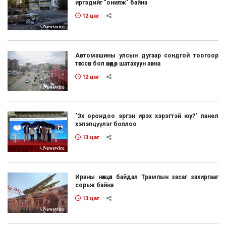
иргэдийг "онилж" байна
12 цаг
Автомашины улсын дугаар сондгой тоогоор
төгссөн бол өнөөдөр шатахуун авна
12 цаг
"Эх орондоо эргэн ирэх хэрэгтэй юу?" панел
хэлэлцүүлэг боллоо
13 цаг
Ираны нөхцөл байдал Трампын засаг захиргааг
сорьж байна
13 цаг