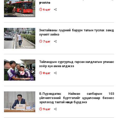
өөрчиллөө
6 цаг
Энхтайваны гүүрний баруун талын туслах замд
хучилт хийнэ
7 цаг
Тайландын сургуульд гарсан халдлагын улмаас
хоёр хүн амиа алджээ
8 цаг
Б.Пүрэвдагва: Найман салбарын 103
үйлчилгээний бүртгэлийг цуцалснаар бизнес
эрхлэхэд таатай нөхцөл бүрдэнэ
9 цаг