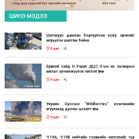
ШИНЭ МЭДЭЭ
Шатахуун дамлан борлуулсан хоёр зөрчлийг
илрүүлэн шалгаж байна
5 цаг
Ерөнхий сайд Н.Учрал ДЦС-3-ын их засварын
ажлыг эрчимжүүлэх чиглэл өглөө
5 цаг
Украин Оросын "Wildberries" компанийн
агуулахад дроны цохилт өглөө
6 цаг
Ч:19А, Ч:19Б нийтийн тээврийн чиглэлийг түр