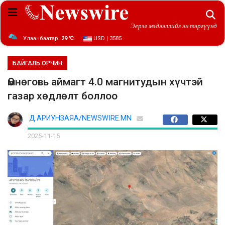
Эерэг мэдээллийг эн тэргүүнд
Улаанбаатар:
29 ℃
USD | 3585
БАЙГАЛЬ ОРЧИН
Өмнөговь аймагт 4.0 магнитудын хүчтэй
газар хөдлөлт боллоо
Д.АРИУНЗАЯА/NEWSWIRE.MN
2025-11-15