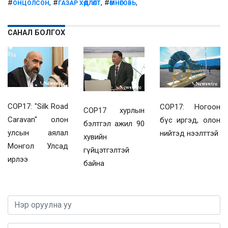
#
, #
, #
,
ОНЦОЛСОН
ГАЗАР ХӨДЛӨЛТ
ӨМНӨГОВЬ
САНАЛ БОЛГОХ
COP17: "Silk Road
COP17: Ногоон
COP17 хурлын
Caravan" олон
бүс иргэд, олон
бэлтгэл ажил 90
улсын аялал
нийтэд нээлттэй
хувийн
Монгол Улсад
гүйцэтгэлтэй
ирлээ
байна