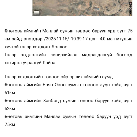
Өмнөговь аймгийн Манлай сумын төвөөс баруун урд зүгт 75
км зайд өнөөдөр /2025.11.15/ 10:39:17 цагт 4.0 магнитудын
хүчтэй газар хөдлөлт боллоо.
Газар хөдлөлтийн чичирхийлэл мэдрэгдээгүй бөгөөд
хохирол учраагүй байна.
Газар хөдлөлтийн төвөөс ойр орших аймгийн сумд:
Өмнөговь аймгийн Баян-Овоо сумын төвөөс зүүн хойд зүгт
61км
Өмнөговь аймгийн Ханбогд сумын төвөөс баруун хойд зүгт
62км
Өмнөговь аймгийн Манлай сумын төвөөс баруун урд зүгт
75км