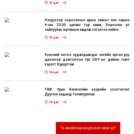
15 цаг
Нэгдүгээр хорооллын арын замыг энэ сарын
6-ны 23:00 цагаас түр хааж, борооны ус
зайлуулах шугамын хөндлөн сэтэлгээ хийнэ
15 цаг
Хүнсний ногоо худалдаалдаг энгийн иргэн рүү
дроноор довтолсон тул ОХУ-ыг дайны гэмт
хэрэгт буруутгав
16 цаг
ТӨВ: Уран бичлэгийн хээрийн үзэсгэлэнг
Дуутын хаданд толилууллаа
16 цаг
Та имэйлээр мэдээлэл авах уу?