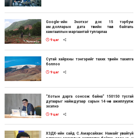
Google-ийн Энэтхэг дэх 15 тэрбум
ам.долларын дата төвийн төсөл байгаль
хамгааллын маргаантай тулгарлаа
9 цаг
Сутай хайрхны тэнгэрийг тахих төрийн тахилга
боллоо
9 цаг
“Хотын дарга сонсож байна” 150150 тусгай
дугаарыг наймдугаар сарын 14-нөөс ажиллуулж
эхэлнэ
9 цаг
ХЗДХ-ийн сайд С.Амарсайхан: Намайг увайгүй