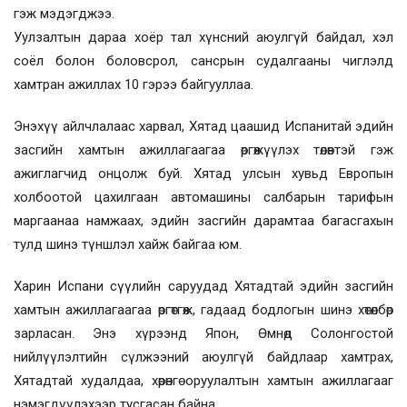
гэж мэдэгджээ.
Уулзалтын дараа хоёр тал хүнсний аюулгүй байдал, хэл
соёл болон боловсрол, сансрын судалгааны чиглэлд
хамтран ажиллах 10 гэрээ байгууллаа.
Энэхүү айлчлалаас харвал, Хятад цаашид Испанитай эдийн
засгийн хамтын ажиллагаагаа өргөжүүлэх төлөвтэй гэж
ажиглагчид онцолж буй. Хятад улсын хувьд Европын
холбоотой цахилгаан автомашины салбарын тарифын
маргаанаа намжаах, эдийн засгийн дарамтаа багасгахын
тулд шинэ түншлэл хайж байгаа юм.
Харин Испани сүүлийн саруудад Хятадтай эдийн засгийн
хамтын ажиллагаагаа өргөтгөж, гадаад бодлогын шинэ хөтөлбөр
зарласан. Энэ хүрээнд Япон, Өмнөд Солонгостой
нийлүүлэлтийн сүлжээний аюулгүй байдлаар хамтрах,
Хятадтай худалдаа, хөрөнгө оруулалтын хамтын ажиллагааг
нэмэгдүүлэхээр тусгасан байна.