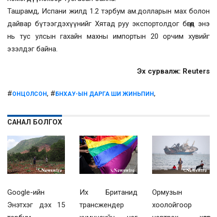
Ташрамд, Испани жилд 1.2 тэрбум ам.долларын мах болон
дайвар бүтээгдэхүүнийг Хятад руу экспортолдог бөгөөд энэ
нь тус улсын гахайн махны импортын 20 орчим хувийг
эзэлдэг байна.
Эх сурвалж: Reuters
#
, #
,
ОНЦОЛСОН
БНХАУ-ЫН ДАРГА ШИ ЖИНЬПИН
САНАЛ БОЛГОХ
Их Британид
Ормузын
Google-ийн
трансжендер
хоолойгоор
Энэтхэг дэх 15