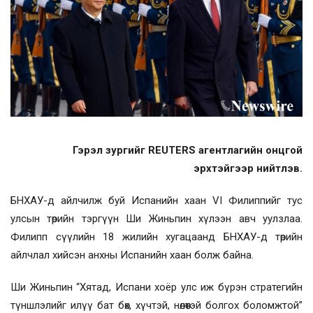
Гэрэл зургийг REUTERS агентлагийн онцгой
эрхтэйгээр нийтлэв.
БНХАУ-д айлчилж буй Испанийн хаан VI Филиппийг тус
улсын төрийн тэргүүн Ши Жиньпин хүлээн авч уулзлаа.
Филипп сүүлийн 18 жилийн хугацаанд БНХАУ-д төрийн
айлчлал хийсэн анхны Испанийн хаан болж байна.
Ши Жиньпин “Хятад, Испани хоёр улс иж бүрэн стратегийн
түншлэлийг илүү бат бөх, хүчтэй, нөлөөтэй болгох боломжтой”