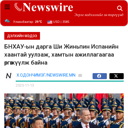
Эерэг мэдээллийг эн тэргүүнд
Улаанбаатар:
29 ℃
USD | 3585
ДЭЛХИЙН МЭДЭЭ
БНХАУ-ын дарга Ши Жиньпин Испанийн
хаантай уулзаж, хамтын ажиллагаагаа
өргөжүүлж байна
Х.ОДОНЧИМЭГ/NEWSWIRE.MN
2025-11-13