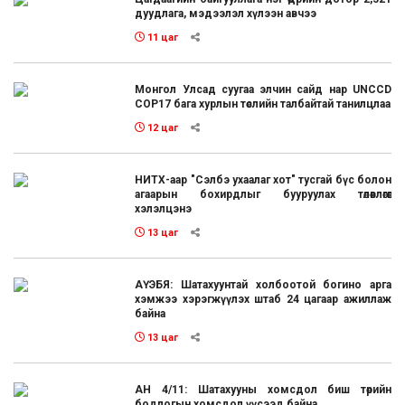
дуудлага, мэдээлэл хүлээн авчээ
11 цаг
Монгол Улсад суугаа элчин сайд нар UNCCD
COP17 бага хурлын төслийн талбайтай танилцлаа
12 цаг
НИТХ-аар "Сэлбэ ухаалаг хот" тусгай бүс болон
агаарын бохирдлыг бууруулах төлөвлөгөөг
хэлэлцэнэ
13 цаг
АҮЭБЯ: Шатахуунтай холбоотой богино арга
хэмжээ хэрэгжүүлэх штаб 24 цагаар ажиллаж
байна
13 цаг
АН 4/11: Шатахууны хомсдол биш төрийн
бодлогын хомсдол үүсээд байна