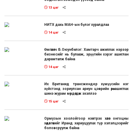
13 цаг
НИТХ дахь МАН-ын бүлэг хуралдлаа
14 цаг
Өмгөөлөгч Б.Оюунбилэг: Хамтарч ажиллах нэрээр
бизнесийг нь булааж, эрүүгийн хэрэг ашиглан
дарамталж байна
14 цаг
Их Британид трансжендер хүмүүсийн нэг
хүйстэнд зориулсан ариун цэврийн өрөө ашиглах
шинэ журам мөрдөгдөж эхэллээ
15 цаг
Ормузын хоолойгоор нэвтрэх хөлөг онгоцны
хөдөлгөөнийг Иранд хариуцуулах түр хэлэлцээрийг
боловсруулж байна