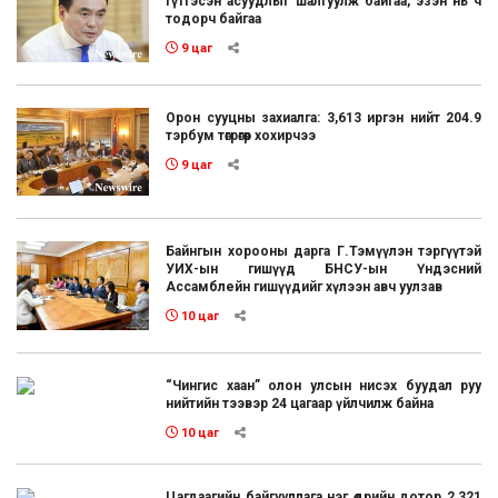
гүтгэсэн асуудлыг шалгуулж байгаа, эзэн нь ч
тодорч байгаа
9 цаг
Орон сууцны захиалга: 3,613 иргэн нийт 204.9
тэрбум төгрөгөөр хохирчээ
9 цаг
Байнгын хорооны дарга Г.Тэмүүлэн тэргүүтэй
УИХ-ын гишүүд БНСУ-ын Үндэсний
Ассамблейн гишүүдийг хүлээн авч уулзав
10 цаг
“Чингис хаан” олон улсын нисэх буудал руу
нийтийн тээвэр 24 цагаар үйлчилж байна
10 цаг
Цагдаагийн байгууллага нэг өдрийн дотор 2,321