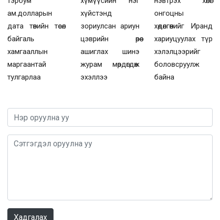
хүмүүсийн нэг
нэвтрэх хөлөг
тэрбум
хүйстэнд
онгоцны
ам.долларын
зориулсан ариун
хөдөлгөөнийг Иранд
дата төвийн төсөл
цэврийн өрөө
хариуцуулах түр
байгаль
ашиглах шинэ
хэлэлцээрийг
хамгааллын
журам мөрдөгдөж
боловсруулж
маргаантай
эхэллээ
байна
тулгарлаа
0 / 1000
Хадгалах